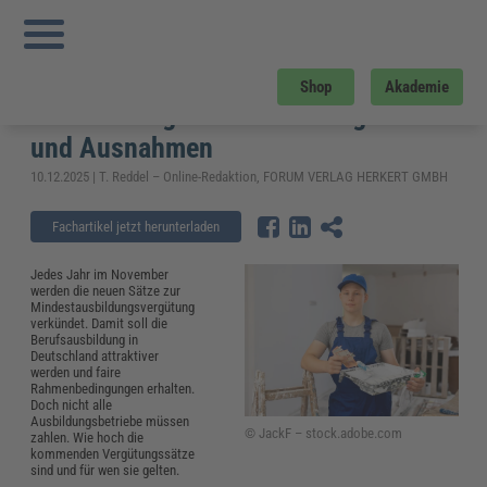
Sie sind hier:
Startseite
»
Fachwissen
»
Personalmanagement
»
Mindestausbildungsvergütung 2026: Tabelle mit gesetzlichen Vorgaben und
Ausnahmen
Mindestausbildungsvergütung 2026:
Shop
Akademie
Tabelle mit gesetzlichen Vorgaben
und Ausnahmen
10.12.2025 | T. Reddel – Online-Redaktion, FORUM VERLAG HERKERT GMBH
Fachartikel jetzt herunterladen
Jedes Jahr im November
werden die neuen Sätze zur
Mindestausbildungsvergütung
verkündet. Damit soll die
Berufsausbildung in
Deutschland attraktiver
werden und faire
Rahmenbedingungen erhalten.
Doch nicht alle
Ausbildungsbetriebe müssen
© JackF – stock.adobe.com
zahlen. Wie hoch die
kommenden Vergütungssätze
sind und für wen sie gelten.