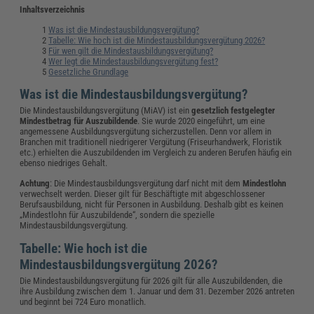
Inhaltsverzeichnis
Was ist die Mindestausbildungsvergütung?
Tabelle: Wie hoch ist die Mindestausbildungsvergütung 2026?
Für wen gilt die Mindestausbildungsvergütung?
Wer legt die Mindestausbildungsvergütung fest?
Gesetzliche Grundlage
Was ist die Mindestausbildungsvergütung?
Die Mindestausbildungsvergütung (MiAV) ist ein
gesetzlich festgelegter
Mindestbetrag für Auszubildende
. Sie wurde 2020 eingeführt, um eine
angemessene Ausbildungsvergütung sicherzustellen. Denn vor allem in
Branchen mit traditionell niedrigerer Vergütung (Friseurhandwerk, Floristik
etc.) erhielten die Auszubildenden im Vergleich zu anderen Berufen häufig ein
ebenso niedriges Gehalt.
Achtung
: Die Mindestausbildungsvergütung darf nicht mit dem
Mindestlohn
verwechselt werden. Dieser gilt für Beschäftigte mit abgeschlossener
Berufsausbildung, nicht für Personen in Ausbildung. Deshalb gibt es keinen
„Mindestlohn für Auszubildende“, sondern die spezielle
Mindestausbildungsvergütung.
Tabelle: Wie hoch ist die
Mindestausbildungsvergütung 2026?
Die Mindestausbildungsvergütung für 2026 gilt für alle Auszubildenden, die
ihre Ausbildung zwischen dem 1. Januar und dem 31. Dezember 2026 antreten
und beginnt bei 724 Euro monatlich.