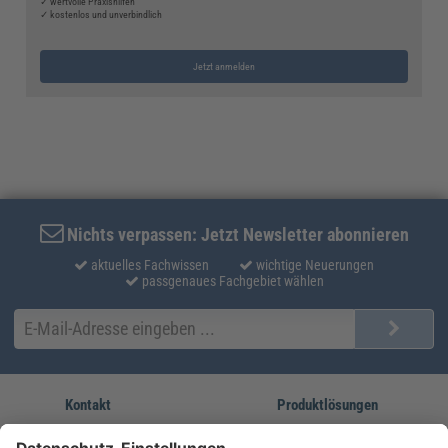
✓ wertvolle Praxishilfen
✓ kostenlos und unverbindlich
Jetzt anmelden
Nichts verpassen: Jetzt Newsletter abonnieren
aktuelles Fachwissen
wichtige Neuerungen
passgenaues Fachgebiet wählen
Kontakt
Produktlösungen
Sie erreichen uns unter:
FORUM Fachliteratur