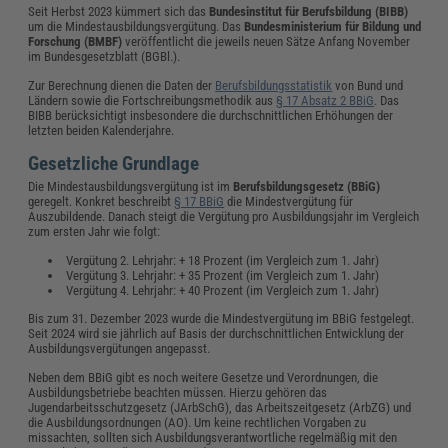
Seit Herbst 2023 kümmert sich das
Bundesinstitut für Berufsbildung (BIBB)
um die Mindestausbildungsvergütung. Das
Bundesministerium für Bildung und
Forschung (BMBF)
veröffentlicht die jeweils neuen Sätze Anfang November
im Bundesgesetzblatt (BGBl.).
Zur Berechnung dienen die Daten der
Berufsbildungsstatistik
von Bund und
Ländern sowie die Fortschreibungsmethodik aus
§ 17 Absatz 2 BBiG
. Das
BIBB berücksichtigt insbesondere die durchschnittlichen Erhöhungen der
letzten beiden Kalenderjahre.
Gesetzliche Grundlage
Die Mindestausbildungsvergütung ist im
Berufsbildungsgesetz (BBiG)
geregelt. Konkret beschreibt
§ 17 BBiG
die Mindestvergütung für
Auszubildende. Danach steigt die Vergütung pro Ausbildungsjahr im Vergleich
zum ersten Jahr wie folgt:
Vergütung 2. Lehrjahr: + 18 Prozent (im Vergleich zum 1. Jahr)
Vergütung 3. Lehrjahr: + 35 Prozent (im Vergleich zum 1. Jahr)
Vergütung 4. Lehrjahr: + 40 Prozent (im Vergleich zum 1. Jahr)
Bis zum 31. Dezember 2023 wurde die Mindestvergütung im BBiG festgelegt.
Seit 2024 wird sie jährlich auf Basis der durchschnittlichen Entwicklung der
Ausbildungsvergütungen angepasst.
Neben dem BBiG gibt es noch weitere Gesetze und Verordnungen, die
Ausbildungsbetriebe beachten müssen. Hierzu gehören das
Jugendarbeitsschutzgesetz (JArbSchG), das Arbeitszeitgesetz (ArbZG) und
die Ausbildungsordnungen (AO). Um keine rechtlichen Vorgaben zu
missachten, sollten sich Ausbildungsverantwortliche regelmäßig mit den