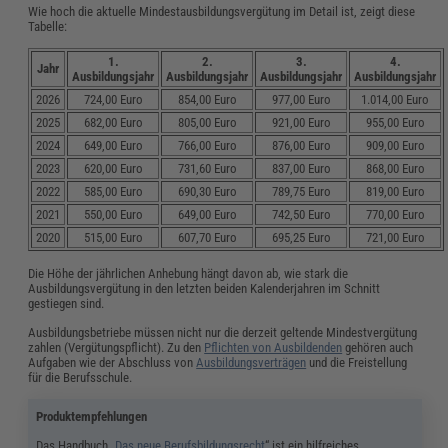
Wie hoch die aktuelle Mindestausbildungsvergütung im Detail ist, zeigt diese
Tabelle:
1.
2.
3.
4.
Jahr
Ausbildungsjahr
Ausbildungsjahr
Ausbildungsjahr
Ausbildungsjahr
2026
724,00 Euro
854,00 Euro
977,00 Euro
1.014,00 Euro
2025
682,00 Euro
805,00 Euro
921,00 Euro
955,00 Euro
2024
649,00 Euro
766,00 Euro
876,00 Euro
909,00 Euro
2023
620,00 Euro
731,60 Euro
837,00 Euro
868,00 Euro
2022
585,00 Euro
690,30 Euro
789,75 Euro
819,00 Euro
2021
550,00 Euro
649,00 Euro
742,50 Euro
770,00 Euro
2020
515,00 Euro
607,70 Euro
695,25 Euro
721,00 Euro
Die Höhe der jährlichen Anhebung hängt davon ab, wie stark die
Ausbildungsvergütung in den letzten beiden Kalenderjahren im Schnitt
gestiegen sind.
Ausbildungsbetriebe müssen nicht nur die derzeit geltende Mindestvergütung
zahlen (Vergütungspflicht). Zu den
Pflichten von Ausbildenden
gehören auch
Aufgaben wie der Abschluss von
Ausbildungsverträgen
und die Freistellung
für die Berufsschule.
Produktempfehlungen
Das Handbuch „
Das neue Berufsbildungsrecht
“ ist ein hilfreiches