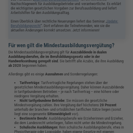
Nachschlagewerk für Ausbildungsbetriebe und -verantwortliche. Es erklärt
die wichtigsten gesetzlichen Vorgaben zur Berufsausbildung und liefert
Arbeitshilfen für den Ausbildungsalltag.
Einen Überblick über rechtliche Neuerungen liefert das Seminar „
Update:
Berufsbildungsrecht
“. Dort erfahren die Teilnehmenden, wie sie die
aktuellen Änderungen korrekt umsetzen. Jetzt informieren!
Für wen gilt die Mindestausbildungsvergütung?
Die Mindestausbildungsvergütung gilt für
Auszubildende in dualen
Ausbildungsberufen, die im Berufsbildungsgesetz oder in der
Handwerksordnung geregelt sind
. Sie betrifft alle Azubis, die ihre Ausbildung
ab 2020
begonnen haben.
Allerdings gibt es einige
Ausnahmen
und Sonderregelungen:
Tarifverträge
: Tarifvertragliche Regelungen stehen über der
gesetzlichen Mindestausbildungsvergütung. Daher können Auszubildende
in tarifgebundenen Betrieben – je nach Tarifvertrag – eine höhere oder
niedrigere Vergütung erhalten.
Nicht tarifgebundene Betriebe
: Sie müssen die gesetzliche
Mindestvergütung zahlen. Ihre Vergütung darf höchstens
20 Prozent
unterhalb der branchen- und ortsüblichen tariflichen Sätze liegen (sonst
liegt eine sogenannte
Sittenwidrigkeit
vor).
Bestimmte Berufe
: Ausbildungsberufe wie Erzieherinnen und Erzieher,
die dem Landesrecht unterliegen, fallen nicht unter die Mindestregelung.
Schulische Ausbildungen
: Rein schulische Ausbildungsberufe, etwa in
Physiotherapie oder Logopädie, haben eigene Gesetze mit eigenen