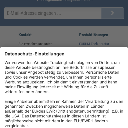
Kontakt
Produktlösungen
Sie erreichen uns unter:
FORUM Fachliteratur
AKADEMIE HERKERT
(08233) 38 11 23
Unsere Marken
service@forum-verlag.com
Mo-Do 07:30 - 17:00 Uhr
Fr 07:30 - 15:00 Uhr
Folgen Sie uns
Impressum