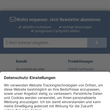
Nichts verpassen: Jetzt Newsletter abonnieren
aktuelles Fachwissen
wichtige Neuerungen
passgenaues Fachgebiet wählen
Kontakt
Produktlösungen
Sie erreichen uns unter:
FORUM Fachliteratur
AKADEMIE HERKERT
(08233) 38 11 23
Unsere Marken
service@forum-verlag.com
Mo-Do 07:30 - 17:00 Uhr
Fr 07:30 - 15:00 Uhr
Folgen Sie uns