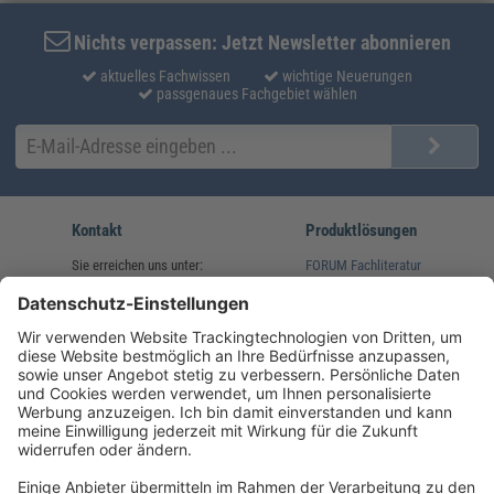
5
Nichts verpassen: Jetzt Newsletter abonnieren
aktuelles Fachwissen
wichtige Neuerungen
passgenaues Fachgebiet wählen
Kontakt
Produktlösungen
Sie erreichen uns unter:
FORUM Fachliteratur
AKADEMIE HERKERT
(08233) 38 11 23
Unsere Marken
service@forum-verlag.com
Mo-Do 07:30 - 17:00 Uhr
Fr 07:30 - 15:00 Uhr
Folgen Sie uns