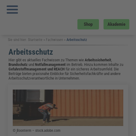
Shop
Akademie
Sie sind hier:
Startseite
»
Fachwissen
»
Arbeitsschutz
Arbeitsschutz
Hier gibt es aktuelles Fachwissen zu Themen wie
Arbeitssicherheit
,
Brandschutz
und
Notfallmanagement
im Betrieb. Hinzu kommen Inhalte zu
Gefahrstoffmanagement
und
REACH
für ein sicheres Arbeitsumfeld. Die
Beiträge bieten praxisnahe Einblicke für Sicherheitsfachkräfte und andere
Arbeitsschutzverantwortliche in Unternehmen.
© ฺฺฺBoonterm – stock.adobe.com