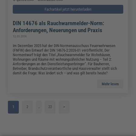
Fachartikel jetzt herunterladen
DIN 14676 als Rauchwarnmelder-Norm:
Anforderungen, Neuerungen und Praxis
12.03.2026
Im Dezember 2025 hat der DIN-Normenausschuss Feuerwehrwesen
(FNFW) den Entwurf der DIN 14676-2:2026-01 veröffentlicht. Der
Normentwurf trägt den Titel „Rauchwarnmelder für Wohnhäuser,
Wohnungen und Räume mit wohnungsähnlicher Nutzung – Teil 2:
Anforderungen an den Dienstleistungserbringer". Für Bauherren,
Betreiber, Brandschutzverantwortliche und Hausverwalter stellt sich
damit die Frage: Was ändert sich – und was gilt bereits heute?
Mehr lesen
1
2
…
22
>
3
4