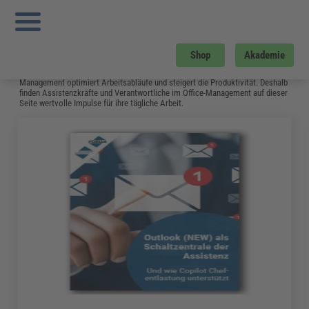
Sie sind hier:
Startseite
»
Gratis-Downloads
»
Assistenz und Office-Management
Assistenz und Office-Management
Dieser Bereich umfasst
moderne Büroorganisation
und
effizientes Office-
Shop
Akademie
Management
. Dabei geht es um Themen wie
Zeitmanagement
,
Kommunikation
im Betrieb und
digitale Tools
. Denn ein professionelles Büro-
Management optimiert Arbeitsabläufe und steigert die Produktivität. Deshalb
finden Assistenzkräfte und Verantwortliche im Office-Management auf dieser
Seite wertvolle Impulse für ihre tägliche Arbeit.