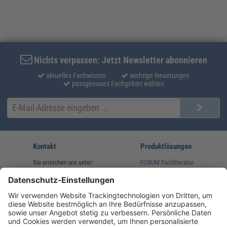
Nichts verpassen: Jetzt Newsletter abonnieren
aktuelles Fachwissen
wichtige Neuerungen
passgenaues Fachgebiet wählen
Kontakt
Produktlösungen
Sie erreichen uns unter:
FORUM Fachliteratur
AKADEMIE HERKERT
(08233) 38 11 23
Unsere Marken
service@forum-verlag.com
Mo-Do 07:30 - 17:00 Uhr
Fr 07:30 - 15:00 Uhr