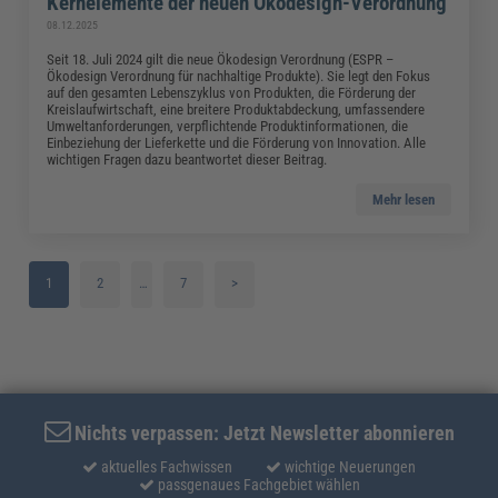
Kernelemente der neuen Ökodesign-Verordnung
08.12.2025
Seit 18. Juli 2024 gilt die neue Ökodesign Verordnung (ESPR –
Ökodesign Verordnung für nachhaltige Produkte). Sie legt den Fokus
auf den gesamten Lebenszyklus von Produkten, die Förderung der
Kreislaufwirtschaft, eine breitere Produktabdeckung, umfassendere
Umweltanforderungen, verpflichtende Produktinformationen, die
Einbeziehung der Lieferkette und die Förderung von Innovation. Alle
wichtigen Fragen dazu beantwortet dieser Beitrag.
Mehr lesen
1
2
…
7
>
3
4
5
Nichts verpassen: Jetzt Newsletter abonnieren
aktuelles Fachwissen
wichtige Neuerungen
passgenaues Fachgebiet wählen