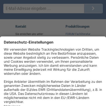
Kontakt
Produktlösungen
Sie erreichen uns unter:
FORUM Fachliteratur
AKADEMIE HERKERT
(08233) 38 11 23
Unsere Marken
service@forum-verlag.com
Mo-Do 07:30 - 17:00 Uhr
Fr 07:30 - 15:00 Uhr
Folgen Sie uns
Impressum