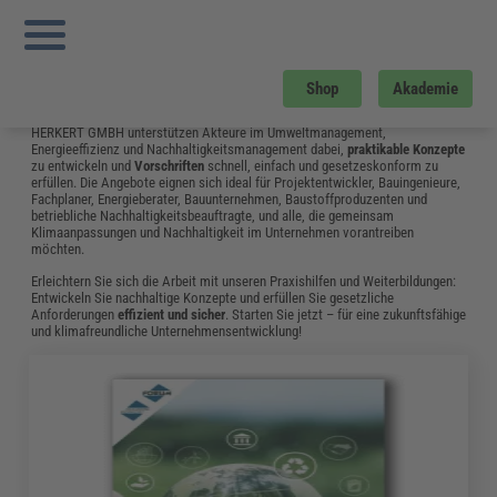
Sie sind hier:
Startseite
»
Gratis-Downloads
»
Energie und Umwelt
Energie und Umwelt
Der Bereich Energie und Umwelt spielt eine zentrale Rolle für die
Shop
Akademie
Zukunftsfähigkeit
von Unternehmen, Einrichtungen sowie Städten, Kreisen
und Gemeinden. Die Praxishilfen und Weiterbildungen der FORUM VERLAG
HERKERT GMBH unterstützen Akteure im Umweltmanagement,
Energieeffizienz und Nachhaltigkeitsmanagement dabei,
praktikable Konzepte
zu entwickeln und
Vorschriften
schnell, einfach und gesetzeskonform zu
erfüllen. Die Angebote eignen sich ideal für Projektentwickler, Bauingenieure,
Fachplaner, Energieberater, Bauunternehmen, Baustoffproduzenten und
betriebliche Nachhaltigkeitsbeauftragte, und alle, die gemeinsam
Klimaanpassungen und Nachhaltigkeit im Unternehmen vorantreiben
möchten.
Erleichtern Sie sich die Arbeit mit unseren Praxishilfen und Weiterbildungen:
Entwickeln Sie nachhaltige Konzepte und erfüllen Sie gesetzliche
Anforderungen
effizient und sicher
. Starten Sie jetzt – für eine zukunftsfähige
und klimafreundliche Unternehmensentwicklung!