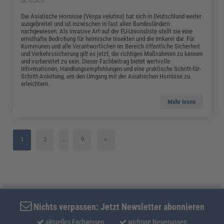
24.10.2025
Die Asiatische Hornisse (Vespa velutina) hat sich in Deutschland weiter
ausgebreitet und ist inzwischen in fast allen Bundesländern
nachgewiesen. Als invasive Art auf der EU-Unionsliste stellt sie eine
ernsthafte Bedrohung für heimische Insekten und die Imkerei dar. Für
Kommunen und alle Verantwortlichen im Bereich öffentliche Sicherheit
und Verkehrssicherung gilt es jetzt, die richtigen Maßnahmen zu kennen
und vorbereitet zu sein. Dieser Fachbeitrag bietet wertvolle
Informationen, Handlungsempfehlungen und eine praktische Schritt-für-
Schritt-Anleitung, um den Umgang mit der Asiatischen Hornisse zu
erleichtern.
Mehr lesen
1
2
…
9
>
3
4
5
Nichts verpassen: Jetzt Newsletter abonnieren
aktuelles Fachwissen
wichtige Neuerungen