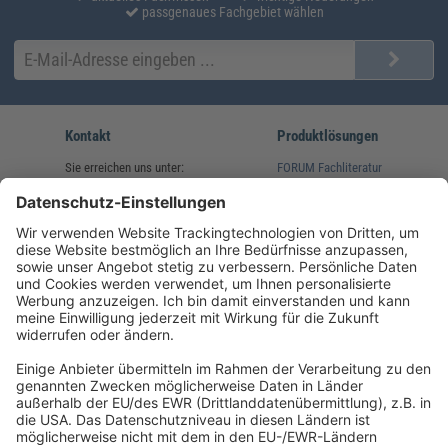
passgenaues Fachgebiet wählen
Kontakt
Produktlösungen
Sie erreichen uns unter:
FORUM Fachliteratur
AKADEMIE HERKERT
(08233) 38 11 23
Unsere Marken
service@forum-verlag.com
Mo-Do 07:30 - 17:00 Uhr
Fr 07:30 - 15:00 Uhr
Folgen Sie uns
Impressum