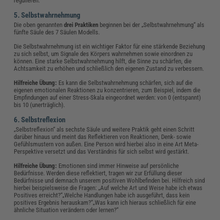
regulieren.
5. Selbstwahrnehmung
Die oben genannten
drei Praktiken
beginnen bei der „Selbstwahrnehmung“ als
fünfte Säule des 7 Säulen Modells.
Die Selbstwahrnehmung ist ein wichtiger Faktor für eine stärkende Beziehung
zu sich selbst, um Signale des Körpers wahrnehmen sowie einordnen zu
können. Eine starke Selbstwahrnehmung hilft, die Sinne zu schärfen, die
Achtsamkeit zu erhöhen und schließlich den eigenen Zustand zu verbessern.
Hilfreiche Übung:
Es kann die Selbstwahrnehmung schärfen, sich auf die
eigenen emotionalen Reaktionen zu konzentrieren, zum Beispiel, indem die
Empfindungen auf einer Stress-Skala eingeordnet werden: von 0 (entspannt)
bis 10 (unerträglich).
6. Selbstreflexion
„Selbstreflexion“ als sechste Säule und weitere Praktik geht einen Schritt
darüber hinaus und meint das Reflektieren von Reaktionen, Denk- sowie
Gefühlsmustern von außen. Eine Person wird hierbei also in eine Art Meta-
Perspektive versetzt und das Verständnis für sich selbst wird gestärkt.
Hilfreiche Übung:
Emotionen sind immer Hinweise auf persönliche
Bedürfnisse. Werden diese reflektiert, tragen wir zur Erfüllung dieser
Bedürfnisse und demnach unserem positiven Wohlbefinden bei. Hilfreich sind
hierbei beispielsweise die Fragen: „Auf welche Art und Weise habe ich etwas
Positives erreicht?“„Welche Handlungen habe ich ausgeführt, dass kein
positives Ergebnis herauskam?“„Was kann ich hieraus schließlich für eine
ähnliche Situation verändern oder lernen?“