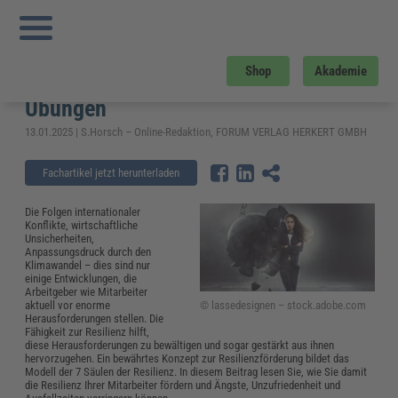
Sie sind hier:
Startseite
»
Fachwissen
»
Arbeitsschutz
»
7 Säulen der Resilienz:
Mitarbeiter gestärkt aus der Krise führen – mit Übungen
7 Säulen der Resilienz: Mitarbeiter
Shop
Akademie
gestärkt aus der Krise führen – mit
Übungen
13.01.2025 | S.Horsch – Online-Redaktion, FORUM VERLAG HERKERT GMBH
Fachartikel jetzt herunterladen
Die Folgen internationaler
Konflikte, wirtschaftliche
Unsicherheiten,
Anpassungsdruck durch den
Klimawandel – dies sind nur
einige Entwicklungen, die
Arbeitgeber wie Mitarbeiter
© lassedesignen – stock.adobe.com
aktuell vor enorme
Herausforderungen stellen. Die
Fähigkeit zur Resilienz hilft,
diese Herausforderungen zu bewältigen und sogar gestärkt aus ihnen
hervorzugehen. Ein bewährtes Konzept zur Resilienzförderung bildet das
Modell der 7 Säulen der Resilienz. In diesem Beitrag lesen Sie, wie Sie damit
die Resilienz Ihrer Mitarbeiter fördern und Ängste, Unzufriedenheit und