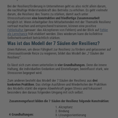
Bei der Resilienzförderung in Unternehmen geht es also nicht allein darum,
die nachhaltige Widerstandskraft des Betriebs zu erhöhen. Es geht vielmehr
darum, die Resilienz des Teams zu stärken, damit auch unter
Stresssituationen
eine konstruktive und friedfertige Zusammenarbeit
möglich ist. Wenn Arbeitgeber ihre Mitarbeitenden mit der Thematik Resilienz
vertraut machen und entsprechend trainieren, können eine positive
Fehlerkultur
(genauer: das Akzeptieren von Fehlern) und der Blick auf
Fehler
als Lernchance
früh etabliert werden. Dies wiederum kann die kollektive
Selbstwirksamkeit beträchtlich stärken.
Was ist das Modell der 7 Säulen der Resilienz?
Einen Rahmen, um diese Fähigkeit zur Resilienz zu fördern und gelassener auf
stressauslösende Reize zu reagieren, bildet das Modell der „7 Säulen der
Resilienz“.
Es lässt sich zum einen unterteilen in
vier Grundhaltungen.
Denn die innere
Haltung, die individuellen Gedanken und Einstellungen, beeinflusst stark, wie
Stressoren begegnet wird.
Zum anderen besteht das Modell der 7 Säulen der Resilienz aus
drei
konkreten Praktiken
. Das stetige Ausführen und Wiederholen der Praktiken
des Modells stärkt die eigene Abwehrkraft gegen Stress und fokussiert
besonders den daraus folgenden Umgang mit sich selbst.
Zusammengefasst bilden die 7 Säulen der Resilienz folgende Konstruktion:
1. Akzeptanz
2. Bindung
4 Grundhaltungen:
3. Lösungsorientierung