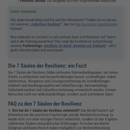
Positives Umfeld:
Sie umgeben sich mit inspirierenden Menschen.
Gratis-Downloads
Wie widerstandsfähig sind Sie und Ihre Mitarbeiter? Finden Sie es heraus
mit unserem
„
Selbsttest Resilienz
“
, den Sie
hier kostenlos herunterladen
können!
Was bedeutet es resilient zu sein und wie kann sich Resilienz auf Teams
und in der Führung auswirken? Das zeigt die kostenlose Aufzeichnung
unseres
Fachvortrags
„
Resilienz im Beruf: Routinen zur Stärkung
“. Jetzt
gratis herunterladen und anschauen!
Die 7 Säulen der Resilienz: ein Fazit
Die 7 Säulen der Resilienz bilden wirksame Rahmenbedingungen, um innere
Stärke zu entwickeln und Herausforderungen besser zu bewältigen. Indem
Optimismus, Akzeptanz und Lösungsorientierung als Grundhaltungen
etabliert und Handlungsaspekte wie Selbstfürsorge, Netzwerkpflege,
Selbstwirksamkeit und Zukunftsorientierung verinnerlicht werden, können
Menschen nicht nur widerstandsfähiger, sondern auch zufriedener leben.
FAQ zu den 7 Säulen der Resilienz
1. Wer hat die 7 Säulen der Resilienz entwickelt?
Das Modell basiert auf
Erkenntnissen der positiven Psychologie und der Resilienzforschung. Es
wurde nicht von einer einzigen Person entwickelt, sondern ist das Ergebnis
zahlreicher Studien und praktischer Erfahrungen. Forscher wie Martin
Seligman und Karen Reivich haben maßgeblich zur Weiterentwicklung