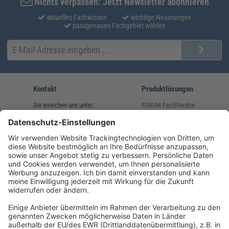
Nichts verpassen: Jetzt Newsletter abonnieren
aktuelles Fachwissen
wichtige Neuerungen
passgenaues Fachgebiet wählen
Kontakt
Produktlösungen
Sie erreichen uns unter:
FORUM Fachliteratur
AKADEMIE HERKERT
(08233) 38 11 23
Unsere Marken
service@forum-verlag.com
Mo-Do 07:30 - 17:00 Uhr
Fr 07:30 - 15:00 Uhr
Folgen Sie uns