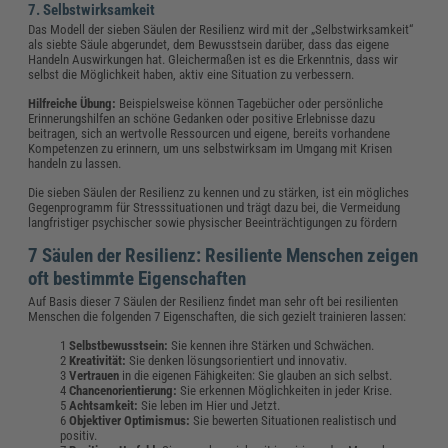
7. Selbstwirksamkeit
Das Modell der sieben Säulen der Resilienz wird mit der „Selbstwirksamkeit“
als siebte Säule abgerundet, dem Bewusstsein darüber, dass das eigene
Handeln Auswirkungen hat. Gleichermaßen ist es die Erkenntnis, dass wir
selbst die Möglichkeit haben, aktiv eine Situation zu verbessern.
Hilfreiche Übung:
Beispielsweise können Tagebücher oder persönliche
Erinnerungshilfen an schöne Gedanken oder positive Erlebnisse dazu
beitragen, sich an wertvolle Ressourcen und eigene, bereits vorhandene
Kompetenzen zu erinnern, um uns selbstwirksam im Umgang mit Krisen
handeln zu lassen.
Die sieben Säulen der Resilienz zu kennen und zu stärken, ist ein mögliches
Gegenprogramm für Stresssituationen und trägt dazu bei, die Vermeidung
langfristiger psychischer sowie physischer Beeinträchtigungen zu fördern
7 Säulen der Resilienz: Resiliente Menschen zeigen
oft bestimmte Eigenschaften
Auf Basis dieser 7 Säulen der Resilienz findet man sehr oft bei resilienten
Menschen die folgenden 7 Eigenschaften, die sich gezielt trainieren lassen:
Selbstbewusstsein:
Sie kennen ihre Stärken und Schwächen.
Kreativität:
Sie denken lösungsorientiert und innovativ.
Vertrauen
in die eigenen Fähigkeiten: Sie glauben an sich selbst.
Chancenorientierung:
Sie erkennen Möglichkeiten in jeder Krise.
Achtsamkeit:
Sie leben im Hier und Jetzt.
Objektiver Optimismus:
Sie bewerten Situationen realistisch und
positiv.