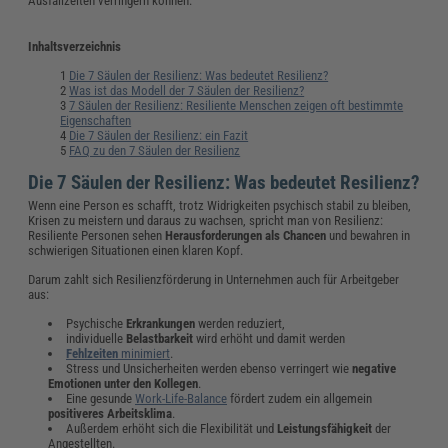
Ausfallzeiten verringern können.
Inhaltsverzeichnis
Die 7 Säulen der Resilienz: Was bedeutet Resilienz?
Was ist das Modell der 7 Säulen der Resilienz?
7 Säulen der Resilienz: Resiliente Menschen zeigen oft bestimmte
Eigenschaften
Die 7 Säulen der Resilienz: ein Fazit
FAQ zu den 7 Säulen der Resilienz
Die 7 Säulen der Resilienz: Was bedeutet Resilienz?
Wenn eine Person es schafft, trotz Widrigkeiten psychisch stabil zu bleiben,
Krisen zu meistern und daraus zu wachsen, spricht man von Resilienz:
Resiliente Personen sehen
Herausforderungen als Chancen
und bewahren in
schwierigen Situationen einen klaren Kopf.
Darum zahlt sich Resilienzförderung in Unternehmen auch für Arbeitgeber
aus:
Psychische
Erkrankungen
werden reduziert,
individuelle
Belastbarkeit
wird erhöht und damit werden
Fehlzeiten
minimiert
.
Stress und Unsicherheiten werden ebenso verringert wie
negative
Emotionen unter den Kollegen
.
Eine gesunde
Work-Life-Balance
fördert zudem ein allgemein
positiveres Arbeitsklima
.
Außerdem erhöht sich die Flexibilität und
Leistungsfähigkeit
der
Angestellten.