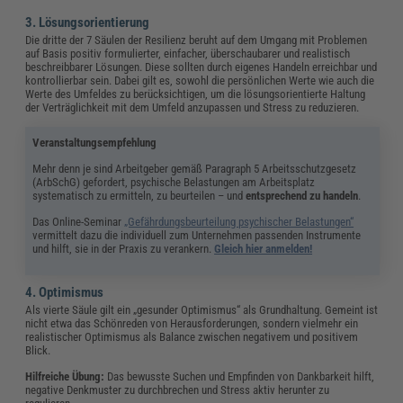
3. Lösungsorientierung
Die dritte der 7 Säulen der Resilienz beruht auf dem Umgang mit Problemen
auf Basis positiv formulierter, einfacher, überschaubarer und realistisch
beschreibbarer Lösungen. Diese sollten durch eigenes Handeln erreichbar und
kontrollierbar sein. Dabei gilt es, sowohl die persönlichen Werte wie auch die
Werte des Umfeldes zu berücksichtigen, um die lösungsorientierte Haltung
der Verträglichkeit mit dem Umfeld anzupassen und Stress zu reduzieren.
Veranstaltungsempfehlung
Mehr denn je sind Arbeitgeber gemäß Paragraph 5 Arbeitsschutzgesetz
(ArbSchG) gefordert, psychische Belastungen am Arbeitsplatz
systematisch zu ermitteln, zu beurteilen – und
entsprechend zu handeln
.
Das Online-Seminar
„Gefährdungsbeurteilung psychischer Belastungen“
vermittelt dazu die individuell zum Unternehmen passenden Instrumente
und hilft, sie in der Praxis zu verankern.
Gleich hier anmelden!
4. Optimismus
Als vierte Säule gilt ein „gesunder Optimismus“ als Grundhaltung. Gemeint ist
nicht etwa das Schönreden von Herausforderungen, sondern vielmehr ein
realistischer Optimismus als Balance zwischen negativem und positivem
Blick.
Hilfreiche Übung:
Das bewusste Suchen und Empfinden von Dankbarkeit hilft,
negative Denkmuster zu durchbrechen und Stress aktiv herunter zu