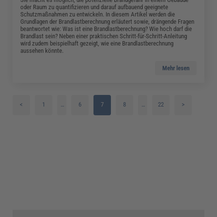
oder Raum zu quantifizieren und darauf aufbauend geeignete
Schutzmaßnahmen zu entwickeln. In diesem Artikel werden die
Grundlagen der Brandlastberechnung erläutert sowie, drängende Fragen
beantwortet wie: Was ist eine Brandlastberechnung? Wie hoch darf die
Brandlast sein? Neben einer praktischen Schritt-für-Schritt-Anleitung
wird zudem beispielhaft gezeigt, wie eine Brandlastberechnung
aussehen könnte.
Mehr lesen
<
1
…
6
7
8
…
22
>
2
9
3
10
4
11