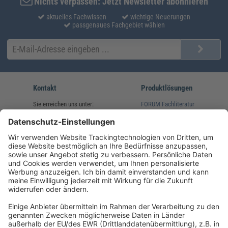
Nichts verpassen: Jetzt Newsletter abonnieren
aktuelles Fachwissen
wichtige Neuerungen
passgenaues Fachgebiet wählen
Kontakt
Produktlösungen
Sie erreichen uns unter:
FORUM Fachliteratur
AKADEMIE HERKERT
(08233) 38 11 23
Unsere Marken
service@forum-verlag.com
Mo-Do 07:30 - 17:00 Uhr
Fr 07:30 - 15:00 Uhr
Folgen Sie uns