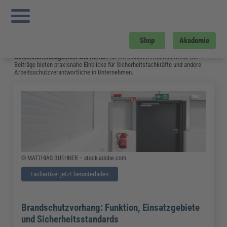
Sie sind hier:
Startseite
»
Fachwissen
»
Arbeitsschutz
»
Din 18234
»
Seite 7
Arbeitsschutz
Shop
Akademie
Hier gibt es aktuelles Fachwissen zu Themen wie
Arbeitssicherheit
,
Brandschutz
und
Notfallmanagement
im Betrieb. Hinzu kommen Inhalte zu
Gefahrstoffmanagement
und
REACH
für ein sicheres Arbeitsumfeld. Die
Beiträge bieten praxisnahe Einblicke für Sicherheitsfachkräfte und andere
Arbeitsschutzverantwortliche in Unternehmen.
© MATTHIAS BUEHNER – stock.adobe.com
Fachartikel jetzt herunterladen
Brandschutzvorhang: Funktion, Einsatzgebiete
und Sicherheitsstandards