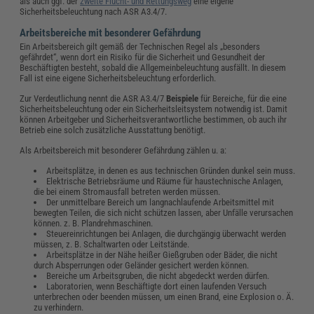
als auch ggf. der
zweite Flucht- und Rettungsweg
eine eigene
Sicherheitsbeleuchtung nach ASR A3.4/7.
Arbeitsbereiche mit besonderer Gefährdung
Ein Arbeitsbereich gilt gemäß der Technischen Regel als „besonders
gefährdet“, wenn dort ein Risiko für die Sicherheit und Gesundheit der
Beschäftigten besteht, sobald die Allgemeinbeleuchtung ausfällt. In diesem
Fall ist eine eigene Sicherheitsbeleuchtung erforderlich.
Zur Verdeutlichung nennt die ASR A3.4/7
Beispiele
für Bereiche, für die eine
Sicherheitsbeleuchtung oder ein Sicherheitsleitsystem notwendig ist. Damit
können Arbeitgeber und Sicherheitsverantwortliche bestimmen, ob auch ihr
Betrieb eine solch zusätzliche Ausstattung benötigt.
Als Arbeitsbereich mit besonderer Gefährdung zählen u. a:
Arbeitsplätze, in denen es aus technischen Gründen dunkel sein muss.
Elektrische Betriebsräume und Räume für haustechnische Anlagen,
die bei einem Stromausfall betreten werden müssen.
Der unmittelbare Bereich um langnachlaufende Arbeitsmittel mit
bewegten Teilen, die sich nicht schützen lassen, aber Unfälle verursachen
können. z. B. Plandrehmaschinen.
Steuereinrichtungen bei Anlagen, die durchgängig überwacht werden
müssen, z. B. Schaltwarten oder Leitstände.
Arbeitsplätze in der Nähe heißer Gießgruben oder Bäder, die nicht
durch Absperrungen oder Geländer gesichert werden können.
Bereiche um Arbeitsgruben, die nicht abgedeckt werden dürfen.
Laboratorien, wenn Beschäftigte dort einen laufenden Versuch
unterbrechen oder beenden müssen, um einen Brand, eine Explosion o. Ä.
zu verhindern.