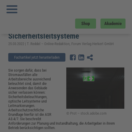
Sie sind hier:
Startseite
»
Fachwissen
»
Arbeitsschutz
»
ASR A3.4/7 –
Sicherheitsbeleuchtung und optische Sicherheitsleitsysteme
ASR A3.4/7 –
Shop
Akademie
Sicherheitsbeleuchtung und optische
Sicherheitsleitsysteme
25.03.2022 | T. Reddel – Online-Redaktion, Forum Verlag Herkert GmbH
Fachartikel jetzt herunterladen
Sie sorgen dafür, dass bei
Stromausfällen alle
Arbeitsbereiche ausreichend
beleuchtet sind, damit die
Anwesenden das Gebäude
sicher verlassen können:
Sicherheitsbeleuchtungen,
optische Leitsysteme und
Leitmarkierungen.
Arbeitsschutzrechtliche
© Prot – stock.adobe.com
Grundlage hierfür ist die ASR
A3.4/7. Sie beschreibt
Anforderungen zur Planung und Instandhaltung, die Arbeitgeber in ihrem
Betrieb berücksichtigen sollten.