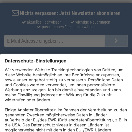
Nichts verpassen: Jetzt Newsletter abonnieren
aktuelles Fachwissen
wichtige Neuerungen
passgenaues Fachgebiet wählen
Kontakt
Produktlösungen
Sie erreichen uns unter:
FORUM Fachliteratur
AKADEMIE HERKERT
(08233) 38 11 23
Unsere Marken
service@forum-verlag.com
Mo-Do 07:30 - 17:00 Uhr
Fr 07:30 - 15:00 Uhr
Folgen Sie uns