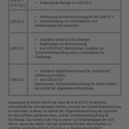
ASR A1.7
Änderung der Bezüge zur ASR A2.3
ASR V3a.2
Neufassung und Harmonisierung mit der ASR A2.3
Unterscheidung von Arbeitsplätzen und
ASR A1.8
Verkehrswegen auf Baustellen
Geänderte Breite von Fluchtwegen
Ergänzungen zur Kennzeichnung
Aus ASR A3.4/7 übernommen: Angaben zur
ASR A2.3
Sicherheitsbeleuchtung und zu Leitsystemen für
Fluchtwege
Geänderte Begriffsbestimmung für „Arbeitsplatz“
(Zeitbezug entfallen)
Aus ASR A3.4/7
ASR A3.4
übernommen: Sicherheitsbeleuchtung für Arbeitsstätten
bei Ausfall der allgemeinen Beleuchtung
Hauptgrund für diesen Schritt war, dass die ASR A3.4/7 bislang teils
unterschiedliche Anforderungen machte zwischen der Sicherheitsbeleuchtung
von Betrieben, in denen ein Ausfall der Allgemeinbeleuchtung die Sicherheit
der Beschäftigten gefährden kann, und der Sicherheitsbeleuchtung für
Fluchtwege. Das könnte in der Praxis jedoch zu Fehlanwendugen der ASR
führen, warnte das BMAS. Um hier rechtliche Klarheit und Sicherheit zu
schaffen, wurde die ASR A3.4/7 in die o. g. Regelwerke überführt.