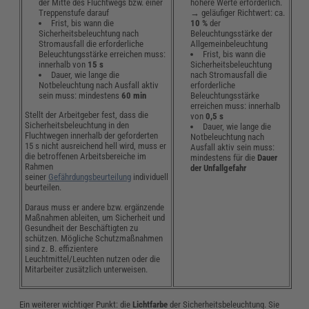
der Mitte des Fluchtwegs bzw. einer
höhere Werte erforderlich.
Treppenstufe darauf
→ geläufiger Richtwert: ca.
Frist, bis wann die
10 %
der
Sicherheitsbeleuchtung nach
Beleuchtungsstärke der
Stromausfall die erforderliche
Allgemeinbeleuchtung
Beleuchtungsstärke erreichen muss:
Frist, bis wann die
innerhalb von
15 s
Sicherheitsbeleuchtung
Dauer, wie lange die
nach Stromausfall die
Notbeleuchtung nach Ausfall aktiv
erforderliche
sein muss: mindestens
60 min
Beleuchtungsstärke
erreichen muss: innerhalb
Stellt der Arbeitgeber fest, dass die
von
0,5 s
Sicherheitsbeleuchtung in den
Dauer, wie lange die
Fluchtwegen innerhalb der geforderten
Notbeleuchtung nach
15 s nicht ausreichend hell wird, muss er
Ausfall aktiv sein muss:
die betroffenen Arbeitsbereiche im
mindestens für die
Dauer
Rahmen
der Unfallgefahr
seiner
Gefährdungsbeurteilung
individuell
beurteilen.
Daraus muss er andere bzw. ergänzende
Maßnahmen ableiten, um Sicherheit und
Gesundheit der Beschäftigten zu
schützen. Mögliche Schutzmaßnahmen
sind z. B. effizientere
Leuchtmittel/Leuchten nutzen oder die
Mitarbeiter zusätzlich unterweisen.
Ein weiterer wichtiger Punkt: die
Lichtfarbe
der Sicherheitsbeleuchtung. Sie