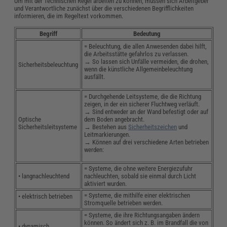
Um mit der Technischen Regel arbeiten zu können, müssen sich Arbeitgeber
und Verantwortliche zunächst über die verschiedenen Begrifflichkeiten
informieren, die im Regeltext vorkommen.
Begriff
Bedeutung
= Beleuchtung, die allen Anwesenden dabei hilft,
die Arbeitsstätte gefahrlos zu verlassen.
→ So lassen sich Unfälle vermeiden, die drohen,
Sicherheitsbeleuchtung
wenn die künstliche Allgemeinbeleuchtung
ausfällt.
= Durchgehende Leitsysteme, die die Richtung
zeigen, in der ein sicherer Fluchtweg verläuft.
→ Sind entweder an der Wand befestigt oder auf
Optische
dem Boden angebracht.
Sicherheitsleitsysteme
→ Bestehen aus
Sicherheitszeichen
und
Leitmarkierungen.
→ Können auf drei verschiedene Arten betrieben
werden:
= Systeme, die ohne weitere Energiezufuhr
• langnachleuchtend
nachleuchten, sobald sie einmal durch Licht
aktiviert wurden.
= Systeme, die mithilfe einer elektrischen
• elektrisch betrieben
Stromquelle betrieben werden.
= Systeme, die ihre Richtungsangaben ändern
können. So ändert sich z. B. im Brandfall die von
• dynamisch