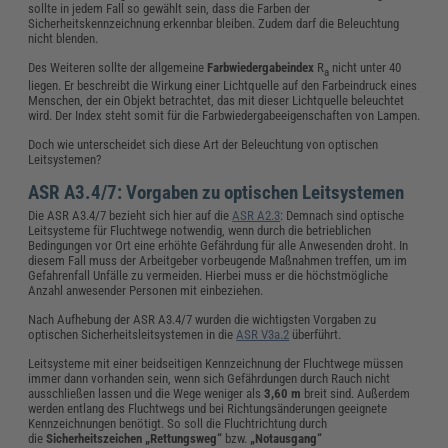
sollte in jedem Fall so gewählt sein, dass die Farben der
Sicherheitskennzeichnung erkennbar bleiben. Zudem darf die Beleuchtung
nicht blenden.
Des Weiteren sollte der allgemeine
Farbwiedergabeindex
R
nicht unter 40
a
liegen. Er beschreibt die Wirkung einer Lichtquelle auf den Farbeindruck eines
Menschen, der ein Objekt betrachtet, das mit dieser Lichtquelle beleuchtet
wird. Der Index steht somit für die Farbwiedergabeeigenschaften von Lampen.
Doch wie unterscheidet sich diese Art der Beleuchtung von optischen
Leitsystemen?
ASR A3.4/7: Vorgaben zu optischen Leitsystemen
Die ASR A3.4/7 bezieht sich hier auf die
ASR A2.3
: Demnach sind optische
Leitsysteme für Fluchtwege notwendig, wenn durch die betrieblichen
Bedingungen vor Ort eine erhöhte Gefährdung für alle Anwesenden droht. In
diesem Fall muss der Arbeitgeber vorbeugende Maßnahmen treffen, um im
Gefahrenfall Unfälle zu vermeiden. Hierbei muss er die höchstmögliche
Anzahl anwesender Personen mit einbeziehen.
Nach Aufhebung der ASR A3.4/7 wurden die wichtigsten Vorgaben zu
optischen Sicherheitsleitsystemen in die
ASR V3a.2
überführt.
Leitsysteme mit einer beidseitigen Kennzeichnung der Fluchtwege müssen
immer dann vorhanden sein, wenn sich Gefährdungen durch Rauch nicht
ausschließen lassen und die Wege weniger als
3,60 m
breit sind. Außerdem
werden entlang des Fluchtwegs und bei Richtungsänderungen geeignete
Kennzeichnungen benötigt. So soll die Fluchtrichtung durch
die
Sicherheitszeichen „Rettungsweg“
bzw.
„Notausgang“