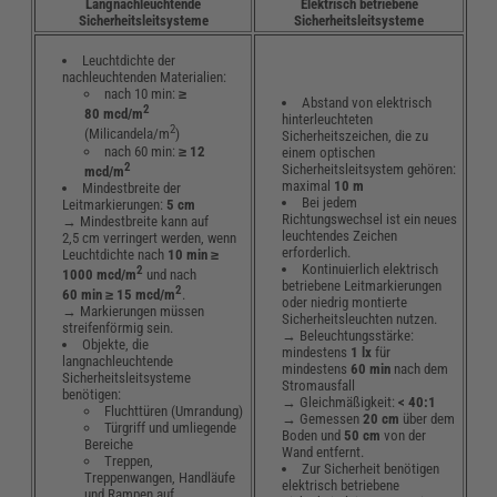
Langnachleuchtende
Elektrisch betriebene
Sicherheitsleitsysteme
Sicherheitsleitsysteme
Leuchtdichte der
nachleuchtenden Materialien:
nach 10 min:
≥
Abstand von elektrisch
2
80 mcd/m
hinterleuchteten
2
(Milicandela/m
)
Sicherheitszeichen, die zu
nach 60 min:
≥ 12
einem optischen
2
Sicherheitsleitsystem gehören:
mcd/m
maximal
10 m
Mindestbreite der
Bei jedem
Leitmarkierungen:
5 cm
Richtungswechsel ist ein neues
→ Mindestbreite kann auf
leuchtendes Zeichen
2,5 cm verringert werden, wenn
erforderlich.
Leuchtdichte nach
10 min ≥
Kontinuierlich elektrisch
2
1000 mcd/m
und nach
betriebene Leitmarkierungen
2
60 min ≥ 15 mcd/m
.
oder niedrig montierte
→ Markierungen müssen
Sicherheitsleuchten nutzen.
streifenförmig sein.
→ Beleuchtungsstärke:
Objekte, die
mindestens
1 lx
für
langnachleuchtende
mindestens
60 min
nach dem
Sicherheitsleitsysteme
Stromausfall
benötigen:
→ Gleichmäßigkeit:
< 40:1
Fluchttüren (Umrandung)
→
Gemessen
20 cm
über dem
Türgriff und umliegende
Boden und
50 cm
von der
Bereiche
Wand entfernt.
Treppen,
Zur Sicherheit benötigen
Treppenwangen, Handläufe
elektrisch betriebene
und Rampen auf