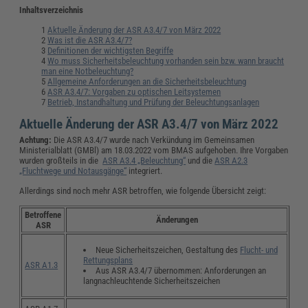
Inhaltsverzeichnis
Aktuelle Änderung der ASR A3.4/7 von März 2022
Was ist die ASR A3.4/7?
Definitionen der wichtigsten Begriffe
Wo muss Sicherheitsbeleuchtung vorhanden sein bzw. wann braucht
man eine Notbeleuchtung?
Allgemeine Anforderungen an die Sicherheitsbeleuchtung
ASR A3.4/7: Vorgaben zu optischen Leitsystemen
Betrieb, Instandhaltung und Prüfung der Beleuchtungsanlagen
Aktuelle Änderung der ASR A3.4/7 von März 2022
Achtung:
Die ASR A3.4/7 wurde nach Verkündung im Gemeinsamen
Ministerialblatt (GMBl) am 18.03.2022 vom BMAS aufgehoben. Ihre Vorgaben
wurden großteils in die
ASR A3.4 „Beleuchtung“
und die
ASR A2.3
„Fluchtwege und Notausgänge“
integriert.
Allerdings sind noch mehr ASR betroffen, wie folgende Übersicht zeigt:
Betroffene
Änderungen
ASR
Neue Sicherheitszeichen, Gestaltung des
Flucht- und
Rettungsplans
ASR A1.3
Aus ASR A3.4/7 übernommen: Anforderungen an
langnachleuchtende Sicherheitszeichen