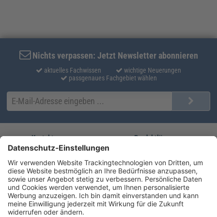
Nichts verpassen: Jetzt Newsletter abonnieren
aktuelles Fachwissen
wichtige Neuerungen
passgenaues Fachgebiet wählen
Kontakt
Produktlösungen
Sie erreichen uns unter:
FORUM Fachliteratur
AKADEMIE HERKERT
(08233) 38 11 23
Unsere Marken
service@forum-verlag.com
Mo-Do 07:30 - 17:00 Uhr
Fr 07:30 - 15:00 Uhr