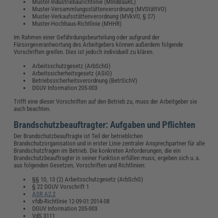
Muster-Industriebaurichtlinie (MIndBauRL)
Muster-Versammlungsstättenverordnung (MVStättVO)
Muster-Verkaufsstättenverordnung (MVkVO, § 27)
Muster-Hochhaus-Richtlinie (MHHR)
Im Rahmen einer Gefährdungsbeurteilung oder aufgrund der
Fürsorgeverantwortung des Arbeitgebers können außerdem folgende
Vorschriften greifen. Dies ist jedoch individuell zu klären.
Arbeitsschutzgesetz (ArbSchG)
Arbeitssicherheitsgesetz (ASiG)
Betriebssicherheitsverordnung (BetrSichV)
DGUV Information 205-003
Trifft eine dieser Vorschriften auf den Betrieb zu, muss der Arbeitgeber sie
auch beachten.
Brandschutzbeauftragter: Aufgaben und Pflichten
Der Brandschutzbeauftragte ist Teil der betrieblichen
Brandschutzorganisation und in erster Linie zentraler Ansprechpartner für alle
Brandschutzfragen im Betrieb. Die konkreten Anforderungen, die ein
Brandschutzbeauftragter in seiner Funktion erfüllen muss, ergeben sich u. a.
aus folgenden Gesetzen, Vorschriften und Richtlinien:
§§ 10, 13 (2) Arbeitsschutzgesetz (ArbSchG)
§ 22 DGUV Vorschrift 1
ASR A2.2
vfdb-Richtlinie 12-09-01:2014-08
DGUV Information 205-003
VdS 3111