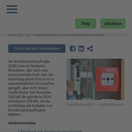
Sie sind hier:
Startseite
»
Fachwissen
»
Arbeitsschutz
»
Brandschutzbeauftragter: Aufgaben, Bestellung und Ausbildung
Brandschutzbeauftragter: Aufgaben,
Shop
Akademie
Bestellung und Ausbildung
26.01.2021 | JS – Online-Redaktion, Forum Verlag Herkert GmbH
Fachartikel jetzt herunterladen
Der Brandschutzbeauftragte
(BSB) kann ein benannter
Mitarbeiter, aber auch eine
extern bestellte Kraft sein. Die
Bestellung dieser Person ist in
unterschiedlichen Vorschriften
geregelt, aber nicht immer
verpflichtend. Seit Dezember
2020 gilt die geänderte DGUV
Information 205-003, die die
© endlesssea2011 – stock.adobe.com
Ausbildung und Aufgaben von
Brandschutzbeauftragten
definiert.
Inhaltsverzeichnis
Bestellung zum Beandschutzbeauftragten