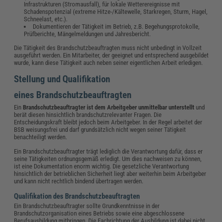
Infrastrukturen (Stromausfall), für lokale Wetterereignisse mit
Schadenspotenzial (extreme Hitze-/Kältewelle, Starkregen, Sturm, Hagel,
Schneelast, etc.).
Dokumentieren der Tätigkeit im Betrieb, z.B. Begehungsprotokolle,
Prüfberichte, Mängelmeldungen und Jahresbericht.
Die Tätigkeit des Brandschutzbeauftragten muss nicht unbedingt in Vollzeit
ausgeführt werden. Ein Mitarbeiter, der geeignet und entsprechend ausgebildet
wurde, kann diese Tätigkeit auch neben seiner eigentlichen Arbeit erledigen.
Stellung und Qualifikation
eines
Brandschutzbeauftragten
Ein
Brandschutzbeauftragter ist dem Arbeitgeber unmittelbar unterstellt
und
berät diesen hinsichtlich brandschutzrelevanter Fragen. Die
Entscheidungskraft bleibt jedoch beim Arbeitgeber. In der Regel arbeitet der
BSB weisungsfrei und darf grundsätzlich nicht wegen seiner Tätigkeit
benachteiligt werden.
Ein Brandschutzbeauftragter trägt lediglich die Verantwortung dafür, dass er
seine Tätigkeiten ordnungsgemäß erledigt. Um dies nachweisen zu können,
ist eine Dokumentation enorm wichtig. Die gesetzliche Verantwortung
hinsichtlich der betrieblichen Sicherheit liegt aber weiterhin beim Arbeitgeber
und kann nicht rechtlich bindend übertragen werden.
Qualifikation des Brandschutzbeauftragten
Ein Brandschutzbeauftragter sollte Grundkenntnisse in der
Brandschutzorganisation eines Betriebs sowie eine abgeschlossene
Berufsausbildung mitbringen. Die Fachrichtung der Ausbildung ist dabei nicht