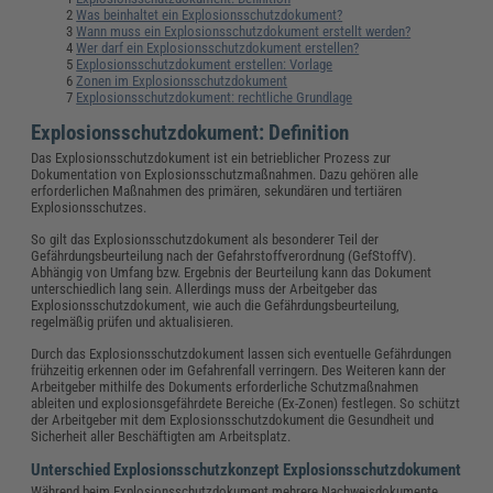
Was beinhaltet ein Explosionsschutzdokument?
Wann muss ein Explosionsschutzdokument erstellt werden?
Wer darf ein Explosionsschutzdokument erstellen?
Explosionsschutzdokument erstellen: Vorlage
Zonen im Explosionsschutzdokument
Explosionsschutzdokument: rechtliche Grundlage
Explosionsschutzdokument: Definition
Das Explosionsschutzdokument ist ein betrieblicher Prozess zur
Dokumentation von Explosionsschutzmaßnahmen. Dazu gehören alle
erforderlichen Maßnahmen des primären, sekundären und tertiären
Explosionsschutzes.
So gilt das Explosionsschutzdokument als besonderer Teil der
Gefährdungsbeurteilung
nach der Gefahrstoffverordnung (GefStoffV).
Abhängig von Umfang bzw. Ergebnis der Beurteilung kann das Dokument
unterschiedlich lang sein. Allerdings muss der Arbeitgeber das
Explosionsschutzdokument, wie auch die Gefährdungsbeurteilung,
regelmäßig prüfen und aktualisieren.
Durch das Explosionsschutzdokument lassen sich eventuelle Gefährdungen
frühzeitig erkennen oder im Gefahrenfall verringern. Des Weiteren kann der
Arbeitgeber mithilfe des Dokuments erforderliche Schutzmaßnahmen
ableiten und explosionsgefährdete Bereiche (Ex-Zonen) festlegen. So schützt
der Arbeitgeber mit dem Explosionsschutzdokument die Gesundheit und
Sicherheit aller Beschäftigten am Arbeitsplatz.
Unterschied Explosionsschutzkonzept Explosionsschutzdokument
Während beim Explosionsschutzdokument mehrere Nachweisdokumente