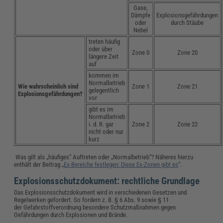
Gase,
Dämpfe
Explosionsgefährdungen
oder
durch Stäube
Nebel
treten häufig
oder über
Zone 0
Zone 20
längere Zeit
auf
kommen im
Normalbetrieb
Wie wahrscheinlich sind
Zone 1
Zone 21
gelegentlich
Explosionsgefährdungen?
vor
gibt es im
Normalbetrieb
i. d. R. gar
Zone 2
Zone 22
nicht oder nur
kurz
Was gilt als „häufiges“ Auftreten oder „Normalbetrieb“? Näheres hierzu
enthält der Beitrag „
Ex-Bereiche festlegen: Diese Ex-Zonen gibt es
“.
Explosionsschutzdokument: rechtliche Grundlage
Das Explosionsschutzdokument wird in verschiedenen Gesetzen und
Regelwerken gefordert. So fordern z. B. § 6 Abs. 9 sowie § 11
der Gefahrstoffverordnung besondere Schutzmaßnahmen gegen
Gefährdungen durch Explosionen und Brände.