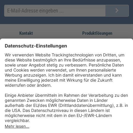
Kontakt
Produktlösungen
Sie erreichen uns unter:
FORUM Fachliteratur
AKADEMIE HERKERT
(08233) 38 11 23
Unsere Marken
service@forum-verlag.com
Mo-Do 07:30 - 17:00 Uhr
Fr 07:30 - 15:00 Uhr
Folgen Sie uns
Impressum