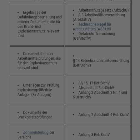
Arbeitsschutzgesetz (ArbSchG)
Ergebnisse der
§ 3 Arbeitsstättenverordnung
Gefährdungsbeurteilung und
(ArbStättV)
anderer Dokumente, die für
Technische Regel für
den Brand- und
Arbeitsstätten (ASR) V3
Explosionsschutz relevant
Gefahrstoffverordnung
sind
(GefStoffV)
Dokumentation der
Arbeitsmittelprüfungen, die
§ 14 Betriebssicherheitsverordnung
für den Explosionsschutz
(BetrSichV)
relevant sind
§§ 15, 17 BetrSichV
Unterlagen zur Prüfung
Abschnitt III BetrSichV
explosionsgefährdete
Anhang 2 Abschnitt 3 Nr. 4 und
Anlagen (Ex-Anlagen)
5 BetrSichV
Dokumente der
Anhang 2 Abschnitt 4 BetrSichV
Druckgeräteprüfungen
Zoneneinteilung
der
Anhang 3 BetrSichV
Bereiche