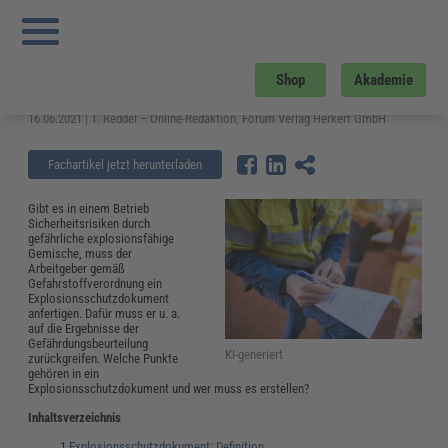
Sie sind hier:
Startseite
»
Fachwissen
»
Arbeitsschutz
»
Explosionsschutzdokument: Inhalt, Vorlage und rechtliche Grundlage
Explosionsschutzdokument: Inhalt,
Shop
Akademie
Vorlage und rechtliche Grundlage
16.06.2021 | T. Reddel – Online-Redaktion, Forum Verlag Herkert GmbH
Fachartikel jetzt herunterladen
Gibt es in einem Betrieb
Sicherheitsrisiken durch
gefährliche explosionsfähige
Gemische, muss der
Arbeitgeber gemäß
Gefahrstoffverordnung ein
Explosionsschutzdokument
anfertigen. Dafür muss er u. a.
auf die Ergebnisse der
Gefährdungsbeurteilung
KI-generiert
zurückgreifen. Welche Punkte
gehören in ein
Explosionsschutzdokument und wer muss es erstellen?
Inhaltsverzeichnis
Explosionsschutzdokument: Definition