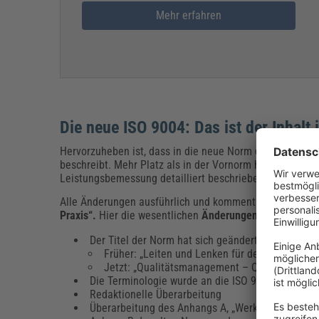
Mehr erfahren
Die neue ISO 9004: Das ist der Inhal
Hervorzuheben ist, dass in die neue Norm das Kapitel 
beschreibt. Mehr Platz als in der Vornorm hat außerd
Leistungsbemessung detailliert beschrieben. Zudem wu
Alle Änderungen ausführlich und kommentiert dargestellt
Praxis“.
Hier die wesentlichen
Änderungen in Kürze
:
Der Titel der Norm hat sich geändert:
Früher: „Leiten und Lenken für den nachhalti
Jetzt: „Qualitätsmanagement – Qualität einer 
Die Terminologie wurde an die ISO 9000:2015-11 
Redaktionelle Überarbeitung
Überarbeitung des Anhangs A, „Werkzeug zur Sel