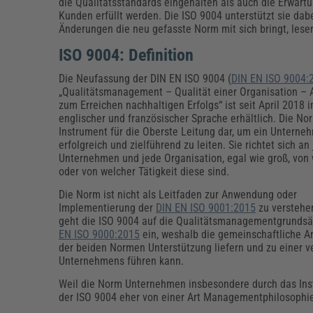
Erneuerbare Energien
Geschäftsführung
Pflegeleitung & Pflegepraxis
die Qualitätsstandards eingehalten als auch die Erwart
Kunden erfüllt werden. Die ISO 9004 unterstützt sie dab
Energie & Umwelt
Führung & Management
Gesundheit & Pflege
Kommunales
Änderungen die neu gefasste Norm mit sich bringt, lesen
Fachpublikationen & Arbeitshilfen
ISO 9004: Definition
Weiterbildungen (AKADEMIE HERKERT)
Bauhof
Künstliche Intelligenz
Personalwesen
Die Neufassung der DIN EN ISO 9004 (
DIN EN ISO 9004:
Bau, Immobilien & Gebäudemanagement
Personal, Ausbildung & Recht
Reisekosten und Finanzen
„Qualitätsmanagement – Qualität einer Organisation – 
Grünflächen
zum Erreichen nachhaltigen Erfolgs“ ist seit April 2018 i
Weiterbildungen (AKADEMIE HERKERT)
englischer und französischer Sprache erhältlich. Die Nor
Verkehrsrecht
Instrument für die Oberste Leitung dar, um ein Unterne
Reisekosten & Finanzen
Zollabwicklung & Exportabwicklung
erfolgreich und zielführend zu leiten. Sie richtet sich an
Zoll & Export
Unternehmen und jede Organisation, egal wie groß, von 
oder von welcher Tätigkeit diese sind.
Die Norm ist nicht als Leitfaden zur Anwendung oder
Implementierung der
DIN EN ISO 9001:2015
zu verstehe
geht die ISO 9004 auf die Qualitätsmanagementgrunds
EN ISO 9000:2015
ein, weshalb die gemeinschaftliche 
der beiden Normen Unterstützung liefern und zu einer 
Unternehmens führen kann.
Weil die Norm Unternehmen insbesondere durch das Instr
der ISO 9004 eher von einer Art Managementphilosop