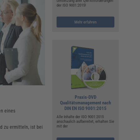
ualitätsmanagement, Hygiene & Arbeitsschutz
Umsetzung aller QM-Anforderungen
der ISO 9001:2015!
Personalmanagement
hpublikationen & Arbeitshilfen
Mehr erfahren
iterbildungen (AKADEMIE HERKERT)
ausmeister & Haustechnik
ergaberecht
Praxis-DVD
Qualitätsmanagement nach
DIN EN ISO 9001:2015
en eines
Alle Inhalte der ISO 9001:2015
anschaulich aufbereitet, erhalten Sie
mit der
zu ermitteln, ist bei