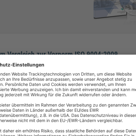
t im Vergleich zur Vornorm ISO 9004:2009
„Führung“ aufgenommen wurde, das die Aufgaben der Unternehmensfüh
em das Kapitel „Prozessmanagement“ bekommen. In diesem wird insbe
rde das Instrument zur Selbstbewertung im Anhang A überarbeitet.
 sowie unterstützende Arbeitshilfen, bietet das Portal
„Vorlagensam
gen Erfolg einer Organisation – Ein Qualitätsmanagementansatz“
Organisation – Anleitung zum Erreichen nachhaltigen Erfolgs“
angepasst.
bstbewertung“