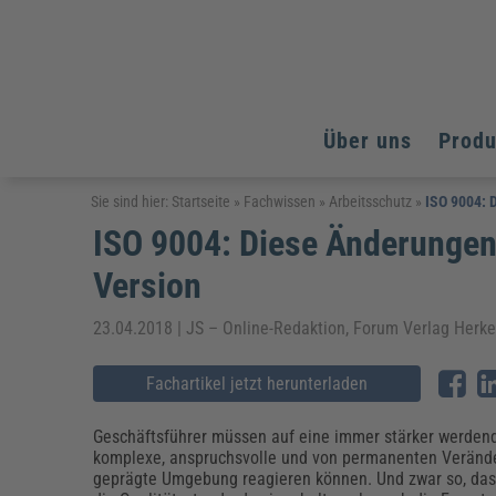
Über uns
Prod
Arbeitsschutz
Arbeitsschutz
Arbeitsschutz
Sie sind hier:
Startseite
»
Fachwissen
»
Arbeitsschutz
»
ISO 9004: 
ISO 9004: Diese Änderungen 
Fachpublikationen & Arbeitshilfen
Bildung und Erziehung
Bildung und Erziehung
Weiterbildungen (AKADEMIE HERKERT)
Version
Arbeitssicherheit & Gesundheitsschutz
Assistenz & Office-Management
Baurecht & Architektenrecht
Energie und Umwelt
Energie und Umwelt
Arbeitsschutz & Brandschutz
Bau, Immobilien & Gebäudemanagement
Bildung und Erziehung
Brandschutz
Energieoptimiertes & klimaneutrales Bauen
23.04.2018 | JS – Online-Redaktion, Forum Verlag Herk
Kommunales
Kommunales
Fachpublikationen & Arbeitshilfen
Nachhaltiges Planen
Fachartikel jetzt herunterladen
Reisekosten und Finanzen
Reisekosten und Finanzen
Kinderschutz, Jugendhilfe & Inklusion
Datenschutz & IT-Recht
Elektrosicherheit
Datenschutz & IT-Sicherheit
Elektrosicherheit & Elektrotechnik
Energie und Umwelt
Geschäftsführer müssen auf eine immer stärker werden
Fachpublikationen & Arbeitshilfen
komplexe, anspruchsvolle und von permanenten Verän
geprägte Umgebung reagieren können. Und zwar so, da
Weiterbildungen (AKADEMIE HERKERT)