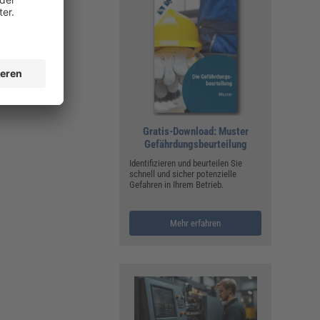
Gratis-Download: Muster
Gefährdungsbeurteilung
Identifizieren und beurteilen Sie
schnell und sicher potenzielle
Gefahren in Ihrem Betrieb.
Mehr erfahren