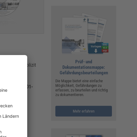
Prüf- und
rung sehr explizit
Dokumentationsmappe:
sondere die
Gefährdungsbeurteilungen
Die Mappe bietet eine einfache
Möglichkeit, Gefährdungen zu
mlung ISO 9001-
erfassen, zu beurteilen und richtig
zu dokumentieren.
Mehr erfahren