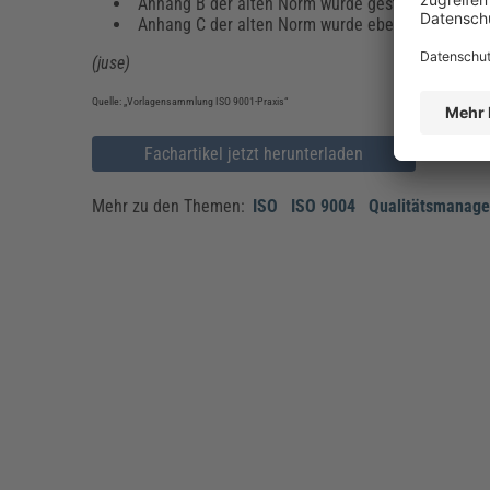
Anhang B der alten Norm wurde gestrichen, um k
Anhang C der alten Norm wurde ebenfalls gestric
(juse)
Quelle: „Vorlagensammlung ISO 9001-Praxis“
Fachartikel jetzt herunterladen
Mehr zu den Themen:
ISO
ISO 9004
Qualitätsmanag