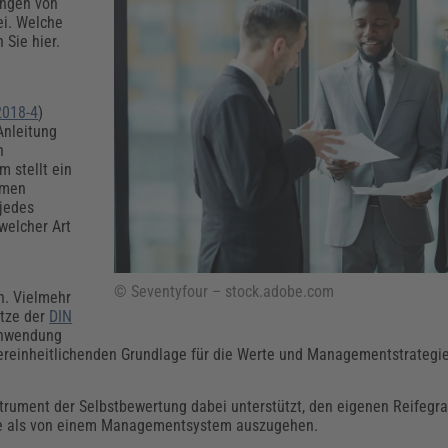
Klimaanpassung
Qualitätsmanagement
Praxismanagement, Abrechnung & Therapie
Q
ungen von
ei. Welche
Künstliche Intelligenz
 Sie hier.
Weiterbildungen (AKADEMIE HERKERT)
Fac
We
Feuerwehr
H
2018-4
)
Kommunales
Zoll und Export
Anleitung
Recht, Sicherheit & Ordnung
V
n
Fachpublikationen & Arbeitshilfen
m stellt ein
hmen
Weiterbildungen (AKADEMIE HERKERT)
Zollverfahren & Zollvorschriften
 jedes
welcher Art
© Seventyfour – stock.adobe.com
n. Vielmehr
ätze der
DIN
Anwendung
vereinheitlichenden Grundlage für die Werte und Managementstrategi
ument der Selbstbewertung dabei unterstützt, den eigenen Reifegrad 
hie als von einem Managementsystem auszugehen.