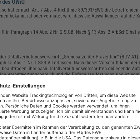
e des OWiG
, so hat er nach Art. 7 Abs. 4 Richtlinie 89/391/EWG die betreffende
enen bekannt ist oder vermutet wird, dass sie Auswirkungen auf die S
rift in Paragraph 14 Abs. 2 Nr. 2 StGB. Nach § 13 Abs. 2 ArbSchG hat e
er Unfallverhütungsvorschrift „Grundsätze der Prävention“ (BGV A1). 
ph 15 Abs. 1 Nr. 1 SGB VII erlassen. Nach dieser Vorschrift kann de
t beauftragen, ihm nach Unfallverhütungsvorschriften obliegende Auf
n Verantwortungsbereich und die Befugnisse festlegen und ist vom
 ihm auszuhändigen.
hrstoffmanagement mit klaren, rechtssicheren Betriebsanweisungen. 
rstellen Sie umfassende Anweisungen schnell, normgerecht und digit