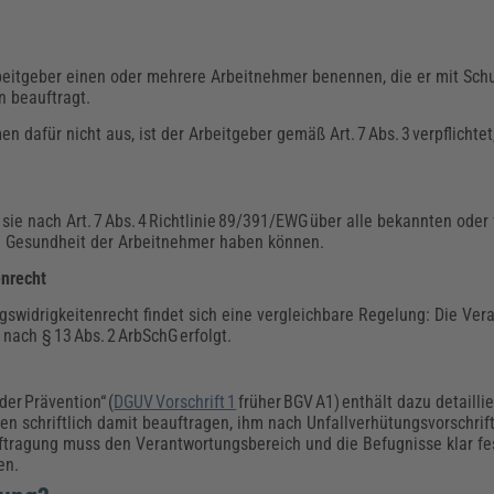
eitgeber einen oder mehrere Arbeitnehmer benennen, die er mit S
 beauftragt.
dafür nicht aus, ist der Arbeitgeber gemäß Art. 7 Abs. 3 verpflichtet
 sie nach Art. 7 Abs. 4 Richtlinie 89/391/EWG über alle bekannten ode
nd Gesundheit der Arbeitnehmer haben können.
enrecht
swidrigkeitenrecht findet sich eine vergleichbare Regelung: Die Ver
nach § 13 Abs. 2 ArbSchG erfolgt.
der Prävention“ (
DGUV Vorschrift 1
früher BGV A1) enthält dazu detailli
n schriftlich damit beauftragen, ihm nach Unfallverhütungsvorschrif
tragung muss den Verantwortungsbereich und die Befugnisse klar fe
en.