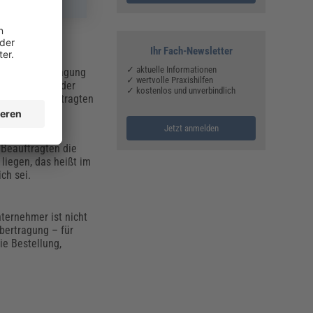
Ihr Fach-Newsletter
✓ aktuelle Informationen
tliche Beauftragung
✓ wertvolle Praxishilfen
 2 OWiG, dass der
✓ kostenlos und unverbindlich
ass dem Beauftragten
bstständig mit
Jetzt anmelden
 Beauftragten die
liegen, das heißt im
ch sei.
nternehmer ist nicht
bertragung – für
ie Bestellung,