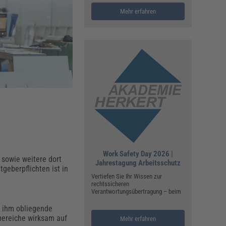
ualitätsmanagement, Hygiene & Arbeitsschutz
Mehr erfahren
Personalmanagement
hpublikationen & Arbeitshilfen
iterbildungen (AKADEMIE HERKERT)
ausmeister & Haustechnik
ergaberecht
Work Safety Day 2026 |
 sowie weitere dort
Jahrestagung Arbeitsschutz
geberpflichten ist in
Vertiefen Sie Ihr Wissen zur
rechtssicheren
Verantwortungsübertragung – beim
, ihm obliegende
bereiche wirksam auf
Mehr erfahren