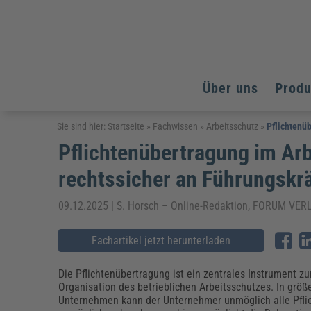
Über uns
Prod
Arbeitsschutz
Arbeitsschutz
Arbeitsschutz
Sie sind hier:
Startseite
»
Fachwissen
»
Arbeitsschutz
»
Pflichtenü
Pflichtenübertragung im Arb
Fachpublikationen & Arbeitshilfen
Bildung und Erziehung
Bildung und Erziehung
Weiterbildungen (AKADEMIE HERKERT)
rechtssicher an Führungskrä
Arbeitssicherheit & Gesundheitsschutz
Assistenz & Office-Management
Baurecht & Architektenrecht
Energie und Umwelt
Energie und Umwelt
Arbeitsschutz & Brandschutz
Bau, Immobilien & Gebäudemanagement
Bildung und Erziehung
Brandschutz
Energieoptimiertes & klimaneutrales Bauen
09.12.2025 | S. Horsch – Online-Redaktion, FORUM V
Kommunales
Kommunales
Fachpublikationen & Arbeitshilfen
Nachhaltiges Planen
Fachartikel jetzt herunterladen
Reisekosten und Finanzen
Reisekosten und Finanzen
Kinderschutz, Jugendhilfe & Inklusion
Datenschutz & IT-Recht
Elektrosicherheit
Datenschutz & IT-Sicherheit
Elektrosicherheit & Elektrotechnik
Energie und Umwelt
Die Pflichtenübertragung ist ein zentrales Instrument zu
Fachpublikationen & Arbeitshilfen
Organisation des betrieblichen Arbeitsschutzes. In größ
Unternehmen kann der Unternehmer unmöglich alle Pfli
Weiterbildungen (AKADEMIE HERKERT)