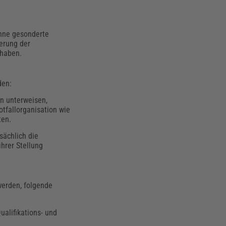
ohne gesonderte
erung der
n haben.
den:
n unterweisen,
tfallorganisation wie
ten.
sächlich die
hrer Stellung
werden, folgende
alifikations- und