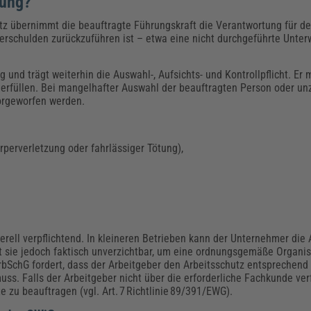
gung?
tz übernimmt die beauftragte Führungskraft die Verantwortung für d
verschulden zurückzuführen ist – etwa eine nicht durchgeführte Unter
und trägt weiterhin die Auswahl-, Aufsichts- und Kontrollpflicht. Er
n erfüllen. Bei mangelhafter Auswahl der beauftragten Person oder un
orgeworfen werden.
örperverletzung oder fahrlässiger Tötung),
erell verpflichtend. In kleineren Betrieben kann der Unternehmer die 
t sie jedoch faktisch unverzichtbar, um eine ordnungsgemäße Organis
rbSchG fordert, dass der Arbeitgeber den Arbeitsschutz entsprechend
. Falls der Arbeitgeber nicht über die erforderliche Fachkunde verfüg
e zu beauftragen (vgl. Art. 7 Richtlinie 89/391/EWG).