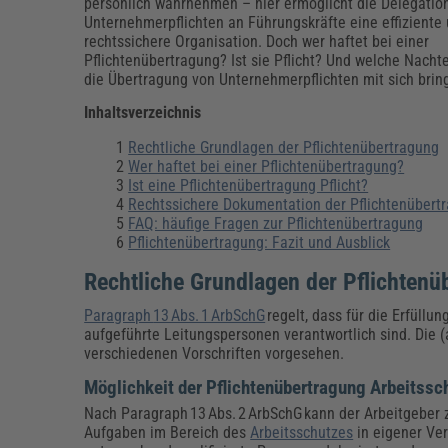
Erneuerbare Energien
Geschäftsführung
Pflegeleitung & Pflegepraxis
persönlich wahrnehmen – hier ermöglicht die Delegatio
Unternehmerpflichten an Führungskräfte eine effiziente
Energie & Umwelt
Führung & Management
Gesundheit & Pflege
Kommunales
rechtssichere Organisation. Doch wer haftet bei einer
Pflichtenübertragung? Ist sie Pflicht? Und welche Nacht
Fachpublikationen & Arbeitshilfen
die Übertragung von Unternehmerpflichten mit sich brin
Weiterbildungen (AKADEMIE HERKERT)
Bauhof
Künstliche Intelligenz
Personalwesen
Inhaltsverzeichnis
Bau, Immobilien & Gebäudemanagement
Personal, Ausbildung & Recht
Reisekosten und Finanzen
Grünflächen
Rechtliche Grundlagen der Pflichtenübertragung
Weiterbildungen (AKADEMIE HERKERT)
Wer haftet bei einer Pflichtenübertragung?
Verkehrsrecht
Ist eine Pflichtenübertragung Pflicht?
Reisekosten & Finanzen
Zollabwicklung & Exportabwicklung
Rechtssichere Dokumentation der Pflichtenübert
FAQ: häufige Fragen zur Pflichtenübertragung
Zoll & Export
Pflichtenübertragung: Fazit und Ausblick
Rechtliche Grundlagen der Pflichtenü
Paragraph
13 Abs. 1 ArbSchG
regelt, dass für die Erfüllun
aufgeführte Leitungspersonen verantwortlich sind. Die 
verschiedenen Vorschriften vorgesehen.
Möglichkeit der Pflichtenübertragung Arbeitssc
Nach Paragraph 13 Abs. 2 ArbSchG kann der Arbeitgeber 
Aufgaben im Bereich des
Arbeitsschutzes
in eigener Ve