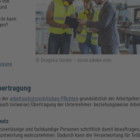
Klimaanpassung
Qualitätsmanagement
Praxismanagement, Abrechnung & Therapie
Q
n von
 und
Künstliche Intelligenz
eile kann
Weiterbildungen (AKADEMIE HERKERT)
Fac
gen?
We
Feuerwehr
H
Kommunales
Zoll und Export
Recht, Sicherheit & Ordnung
V
Fachpublikationen & Arbeitshilfen
Weiterbildungen (AKADEMIE HERKERT)
© Dragana Gordic – stock.adobe.com
Zollverfahren & Zollvorschriften
ragung
bertragung
g der
arbeitsschutzrechtlichen Pflichten
grundsätzlich der Arbeitgeber
(auch teilweise) Übertragung der Unternehmer- beziehungsweise Arbeit
hutz
zuverlässige und fachkundige Personen schriftlich damit beauftragen
rantwortung wahrzunehmen. Dadurch kann die Verantwortung für Teil