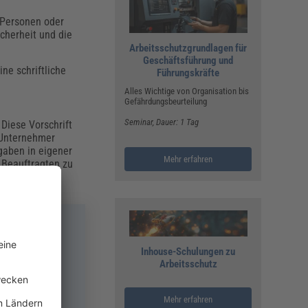
n Personen oder
icherheit und die
Arbeitsschutzgrundlagen für
Geschäftsführung und
ine schriftliche
Führungskräfte
Alles Wichtige von Organisation bis
Gefährdungsbeurteilung
Seminar
, Dauer: 1 Tag
Diese Vorschrift
r Unternehmer
gaben in eigener
Mehr erfahren
 Beauftragten zu
Mit dem
Inhouse-Schulungen zu
al – für mehr
Arbeitsschutz
Mehr erfahren