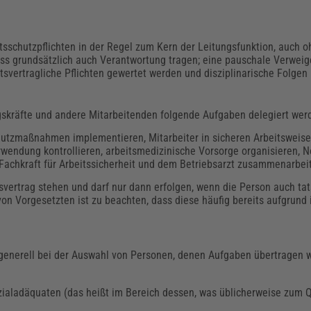
sschutzpflichten in der Regel zum Kern der Leitungsfunktion, auch 
ss grundsätzlich auch Verantwortung tragen; eine pauschale Verweig
svertragliche Pflichten gewertet werden und disziplinarische Folge
skräfte und andere Mitarbeitenden folgende Aufgaben delegiert wer
chutzmaßnahmen implementieren, Mitarbeiter in sicheren Arbeitsweise
endung kontrollieren, arbeitsmedizinische Vorsorge organisieren, No
r Fachkraft für Arbeitssicherheit und dem Betriebsarzt zusammenarbei
vertrag stehen und darf nur dann erfolgen, wenn die Person auch tat
n Vorgesetzten ist zu beachten, dass diese häufig bereits aufgrund i
l generell bei der Auswahl von Personen, denen Aufgaben übertragen 
ialadäquaten (das heißt im Bereich dessen, was üblicherweise zum Qu