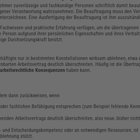
ehmer zuverlässige und fachkundige Personen schriftlich damit beau
eigener Verantwortung wahrzunehmen. Die Beauftragung muss den Ve
nterzeichnen. Eine Ausfertigung der Beauftragung ist ihm auszuhänd
 Fachwissen und praktische Erfahrung verfügen, um die übertragene
 Person aufgrund ihrer persönlichen Eigenschaften und ihres Verhalte
e Durchsetzungskraft besitzt.
häftigte nur in bestimmten Konstellationen wirksam ablehnen, etwa w
barten Arbeitsvertrag deutlich überschreiten. Häufig ist die Übertra
g
arbeitsrechtliche Konsequenzen
haben kann.
llem dann zurückweisen, wenn
n oder fachlichen Befähigung entsprechen (zum Beispiel fehlende Kenn
enden Arbeitsvertrags deutlich überschreiten, also neue, bisher nich
s‑ und Entscheidungskompetenz oder an notwendigen Ressourcen, ist
Ablehnung stützt.