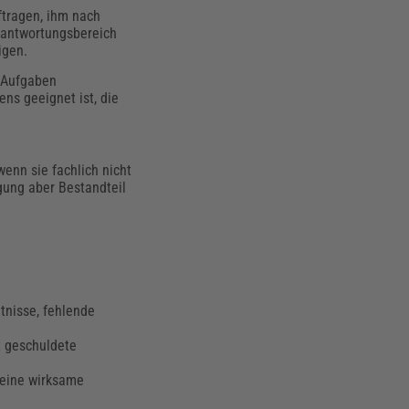
ftragen, ihm nach
rantwortungsbereich
igen.
n Aufgaben
ns geeignet ist, die
enn sie fachlich nicht
gung aber Bestandteil
tnisse, fehlende
t geschuldete
 eine wirksame