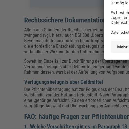
Rechtssichere Dokumentation der Pfl
Allein aus Gründen der Rechtssicherheit und Dokumentat
zwingend (vgl. hierzu auch BGI 508 „Übertragung von Un
Bevollmächtigte ausdrücklich beauftragt sein soll, in
die erforderliche Entscheidungsbefugnis und Vollmacht
verbindlicher Wirkung für den Unternehmer zu handeln.
Soweit im Einzelfall zur Durchführung der übertragenen 
Verfügungsbefugnis über Geldmittel eingeräumt werden.
Rahmen dessen, was bei der Aufteilung von Aufgaben und
Verfügungsbefugnis über Geldmittel
Die Pflichtenübertragung hat zur Folge, dass der Beauft
vollständig von der Haftung freigestellt. Nach Paragra
eine „gehörige Aufsicht“. Zu den erforderlichen Aufsi
sorgfältige Auswahl und Überwachung von Aufsichtsper
FAQ: häufige Fragen zur Pflichtenübe
1. Welche Vorschriften gibt es im Paragraph 13