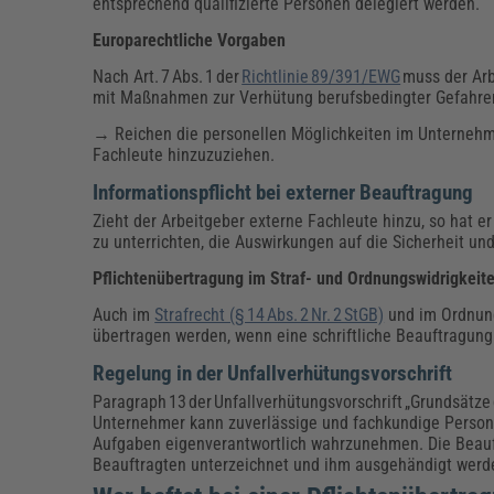
entsprechend qualifizierte Personen delegiert werden.
Europarechtliche Vorgaben
Nach Art. 7 Abs. 1 der
Richtlinie 89/391/EWG
muss der Arb
mit Maßnahmen zur Verhütung berufsbedingter Gefahren
→ Reichen die personellen Möglichkeiten im Unternehmen 
Fachleute hinzuzuziehen.
Informationspflicht bei externer Beauftragung
Zieht der Arbeitgeber externe Fachleute hinzu, so hat er
zu unterrichten, die Auswirkungen auf die Sicherheit u
Pflichtenübertragung im Straf- und Ordnungswidrigkeit
Auch im
Strafrecht (§ 14 Abs. 2 Nr. 2 StGB)
und im Ordnung
übertragen werden, wenn eine schriftliche Beauftragung 
Regelung in der Unfallverhütungsvorschrift
Paragraph 13 der Unfallverhütungsvorschrift „Grundsätze 
Unternehmer kann zuverlässige und fachkundige Persone
Aufgaben eigenverantwortlich wahrzunehmen. Die Beauf
Beauftragten unterzeichnet und ihm ausgehändigt werd