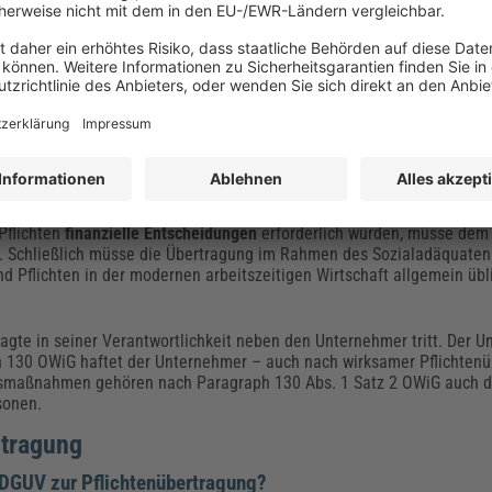
ichtenübertragung
ion der Pflichtenübertragung ist die vorgenannte ausführliche schrif
ternehmerpflichten“). Aus der Formulierung in Paragraph 9 Abs. 2 Nr.
 eigener Verantwortung Aufgaben wahrzunehmen, folge nach BGI 508, d
 eingeräumt werden müsse, in dem übertragenen Pflichtenrahmen sel
Pflichten
finanzielle Entscheidungen
erforderlich würden, müsse dem
 Schließlich müsse die Übertragung im Rahmen des Sozialadäquaten 
 Pflichten in der modernen arbeitszeitigen Wirtschaft allgemein übli
ragte in seiner Verantwortlichkeit neben den Unternehmer tritt. Der U
ph 130 OWiG haftet der Unternehmer – auch nach wirksamer Pflichtenü
chtsmaßnahmen gehören nach Paragraph 130 Abs. 1 Satz 2 OWiG auch d
sonen.
rtragung
 DGUV zur Pflichtenübertragung?