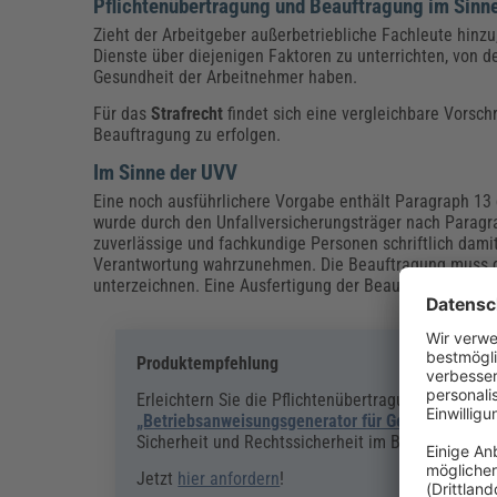
Pflichtenübertragung und Beauftragung im Sinn
Zieht der Arbeitgeber außerbetriebliche Fachleute hinzu
Dienste über diejenigen Faktoren zu unterrichten, von d
Gesundheit der Arbeitnehmer haben.
Für das
Strafrecht
findet sich eine vergleichbare Vorsch
Beauftragung zu erfolgen.
Im Sinne der UVV
Eine noch ausführlichere Vorgabe enthält Paragraph 13 d
wurde durch den Unfallversicherungsträger nach Paragra
zuverlässige und fachkundige Personen schriftlich dami
Verantwortung wahrzunehmen. Die Beauftragung muss de
unterzeichnen. Eine Ausfertigung der Beauftragung ist
Produktempfehlung
Erleichtern Sie die Pflichtenübertragung im Gefa
„Betriebsanweisungsgenerator für Gefahrstoffe“
e
Sicherheit und Rechtssicherheit im Betrieb.
Jetzt
hier anfordern
!