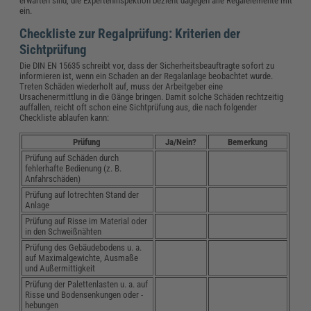
erwarten sind, die Experteninspektion bezieht dagegen alle Regalelemente mit
ein.
Checkliste zur Regalprüfung: Kriterien der
Sichtprüfung
Die DIN EN 15635 schreibt vor, dass der Sicherheitsbeauftragte sofort zu
informieren ist, wenn ein Schaden an der Regalanlage beobachtet wurde.
Treten Schäden wiederholt auf, muss der Arbeitgeber eine
Ursachenermittlung in die Gänge bringen. Damit solche Schäden rechtzeitig
auffallen, reicht oft schon eine Sichtprüfung aus, die nach folgender
Checkliste ablaufen kann:
Prüfung
Ja/Nein?
Bemerkung
Prüfung auf Schäden durch
fehlerhafte Bedienung (z. B.
Anfahrschäden)
Prüfung auf lotrechten Stand der
Anlage
Prüfung auf Risse im Material oder
in den Schweißnähten
Prüfung des Gebäudebodens u. a.
auf Maximalgewichte, Ausmaße
und Außermittigkeit
Prüfung der Palettenlasten u. a. auf
Risse und Bodensenkungen oder -
hebungen