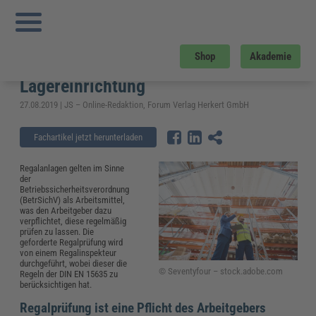
Sie sind hier:
Startseite
»
Fachwissen
»
Arbeitsschutz
»
Regalprüfung nach DIN
EN 15635: Checkliste zur Sichtprüfung der Lagereinrichtung
Regalprüfung nach DIN EN 15635:
Shop
Akademie
Checkliste zur Sichtprüfung der
Lagereinrichtung
27.08.2019 | JS – Online-Redaktion, Forum Verlag Herkert GmbH
Fachartikel jetzt herunterladen
Regalanlagen gelten im Sinne
der
Betriebssicherheitsverordnung
(BetrSichV) als Arbeitsmittel,
was den Arbeitgeber dazu
verpflichtet, diese regelmäßig
prüfen zu lassen. Die
geforderte Regalprüfung wird
von einem Regalinspekteur
durchgeführt, wobei dieser die
© Seventyfour – stock.adobe.com
Regeln der DIN EN 15635 zu
berücksichtigen hat.
Regalprüfung ist eine Pflicht des Arbeitgebers