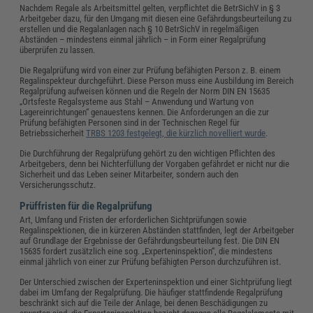
Nachdem Regale als Arbeitsmittel gelten, verpflichtet die BetrSichV in § 3
Arbeitgeber dazu, für den Umgang mit diesen eine Gefährdungsbeurteilung zu
erstellen und die Regalanlagen nach § 10 BetrSichV in regelmäßigen
Abständen – mindestens einmal jährlich – in Form einer Regalprüfung
überprüfen zu lassen.
Die Regalprüfung wird von einer zur Prüfung befähigten Person z. B. einem
Regalinspekteur durchgeführt. Diese Person muss eine Ausbildung im Bereich
Regalprüfung aufweisen können und die Regeln der Norm DIN EN 15635
„Ortsfeste Regalsysteme aus Stahl – Anwendung und Wartung von
Lagereinrichtungen“ genauestens kennen. Die Anforderungen an die zur
Prüfung befähigten Personen sind in der Technischen Regel für
Betriebssicherheit
TRBS 1203 festgelegt, die kürzlich novelliert wurde
.
Die Durchführung der Regalprüfung gehört zu den wichtigen Pflichten des
Arbeitgebers, denn bei Nichterfüllung der Vorgaben gefährdet er nicht nur die
Sicherheit und das Leben seiner Mitarbeiter, sondern auch den
Versicherungsschutz.
Prüffristen für die Regalprüfung
Art, Umfang und Fristen der erforderlichen Sichtprüfungen sowie
Regalinspektionen, die in kürzeren Abständen stattfinden, legt der Arbeitgeber
auf Grundlage der Ergebnisse der Gefährdungsbeurteilung fest. Die DIN EN
15635 fordert zusätzlich eine sog. „Experteninspektion“, die mindestens
einmal jährlich von einer zur Prüfung befähigten Person durchzuführen ist.
Der Unterschied zwischen der Experteninspektion und einer Sichtprüfung liegt
dabei im Umfang der Regalprüfung. Die häufiger stattfindende Regalprüfung
beschränkt sich auf die Teile der Anlage, bei denen Beschädigungen zu