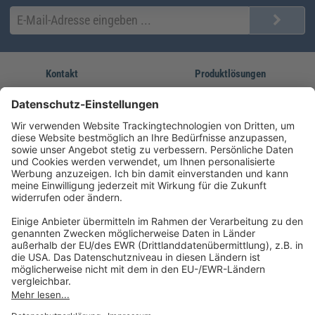
Kontakt
Produktlösungen
Sie erreichen uns unter:
FORUM Fachliteratur
AKADEMIE HERKERT
(08233) 38 11 23
Unsere Marken
service@forum-verlag.com
Mo-Do 07:30 - 17:00 Uhr
Fr 07:30 - 15:00 Uhr
Folgen Sie uns
Impressum