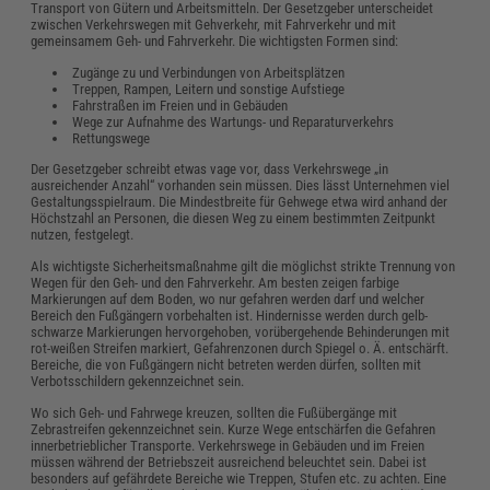
Transport von Gütern und Arbeitsmitteln. Der Gesetzgeber unterscheidet
zwischen Verkehrswegen mit Gehverkehr, mit Fahrverkehr und mit
gemeinsamem Geh- und Fahrverkehr. Die wichtigsten Formen sind:
Zugänge zu und Verbindungen von Arbeitsplätzen
Treppen, Rampen, Leitern und sonstige Aufstiege
Fahrstraßen im Freien und in Gebäuden
Wege zur Aufnahme des Wartungs- und Reparaturverkehrs
Rettungswege
Der Gesetzgeber schreibt etwas vage vor, dass Verkehrswege „in
ausreichender Anzahl“ vorhanden sein müssen. Dies lässt Unternehmen viel
Gestaltungsspielraum. Die Mindestbreite für Gehwege etwa wird anhand der
Höchstzahl an Personen, die diesen Weg zu einem bestimmten Zeitpunkt
nutzen, festgelegt.
Als wichtigste Sicherheitsmaßnahme gilt die möglichst strikte Trennung von
Wegen für den Geh- und den Fahrverkehr. Am besten zeigen farbige
Markierungen auf dem Boden, wo nur gefahren werden darf und welcher
Bereich den Fußgängern vorbehalten ist. Hindernisse werden durch gelb-
schwarze Markierungen hervorgehoben, vorübergehende Behinderungen mit
rot-weißen Streifen markiert, Gefahrenzonen durch Spiegel o. Ä. entschärft.
Bereiche, die von Fußgängern nicht betreten werden dürfen, sollten mit
Verbotsschildern gekennzeichnet sein.
Wo sich Geh- und Fahrwege kreuzen, sollten die Fußübergänge mit
Zebrastreifen gekennzeichnet sein. Kurze Wege entschärfen die Gefahren
innerbetrieblicher Transporte. Verkehrswege in Gebäuden und im Freien
müssen während der Betriebszeit ausreichend beleuchtet sein. Dabei ist
besonders auf gefährdete Bereiche wie Treppen, Stufen etc. zu achten. Eine