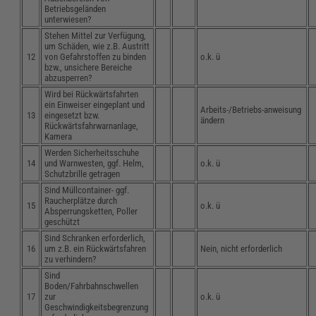
Betriebsgeländen
unterwiesen?
Stehen Mittel zur Verfügung,
um Schäden, wie z.B. Austritt
12
von Gefahrstoffen zu binden
o.k. ü
bzw., unsichere Bereiche
abzusperren?
Wird bei Rückwärtsfahrten
ein Einweiser eingeplant und
Arbeits-/Betriebs-anweisung
13
eingesetzt bzw.
ändern
Rückwärtsfahrwarnanlage,
Kamera
Werden Sicherheitsschuhe
14
und Warnwesten, ggf. Helm,
o.k. ü
Schutzbrille getragen
Sind Müllcontainer- ggf.
Raucherplätze durch
15
o.k. ü
Absperrungsketten, Poller
geschützt
Sind Schranken erforderlich,
16
um z.B. ein Rückwärtsfahren
Nein, nicht erforderlich
zu verhindern?
Sind
Boden/Fahrbahnschwellen
17
zur
o.k. ü
Geschwindigkeitsbegrenzung