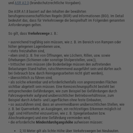
und
ASR A2.3
(brandschutzrechtliche Vorgaben).
Die ASR A1.8 basiert auf den Inhalten der bewährten
berufsgenossenschaftlichen Regeln (BGR) und Informationen (BGI). Im Detail
bedeutet das, dass für Verkehrswege die beispielhaft im Folgenden genannten
Anforderungen gelten.
So gilt, dass
Verkehrswege
z. B.:
• ausreichend tragfähig sein müssen, wie z. B. im Bereich von Rampen oder
höher gelegenen Lagerebenen usw.,
• stets freizuhalten sind,
• eben sind (z. B. frei von Öffnungen, wie Löchern, Rillen, usw. sowie
Erhebungen (Schienen oder sonstige Stolperstellen, usw.)),
• trittsicher sein müssen (die Bodenbeläge müssen den auftretenden
Belastungen Stand halten, rutschhemmend ausgeführt sein und dürfen auch
bei Gebrauch bzw. durch Reinigungsarbeiten nicht glatt werden),
• übersichtlich zu führen sind,
• als solche erkennbar und erforderlichenfalls von angrenzenden Flächen
sichtbar abgeteilt sein müssen. Eine Kennzeichnungspflicht besteht bei
entsprechenden Gefährdungen, wie zum Beispiel bei Gefährdungen durch
Fahrzeugverkehr aufgrund unübersichtlicher Betriebsverhältnisse, zum
Beispiel durch Arbeits- und Lagerflächen ohne feste Einbauten,
• so auszuführen sind, dass an unvermeidbaren unübersichtlichen Stellen, wie
z. B. bei Querverkehr, an Ausgängen, ein rechtzeitiges Erkennen möglich ist
(ggf. sind Hilfsmittel einzusetzen, wie z. B. Spiegelanbauten bzw.
Abschrankungen) und eine Gefährdung vermieden wird,
• die erforderliche
Mindestdurchgangshöhe
aufweisen müssen:
2,10 Meter gilt als lichte Höhe über Verkehrswegen bei Neubauten.