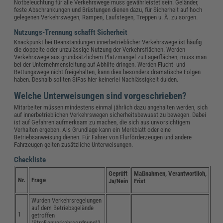
Notbeleuchtung für alle Verkehrswege muss gewährleistet sein. Geländer,
feste Abschrankungen und Brüstungen dienen dazu, für Sicherheit auf hoch
gelegenen Verkehrswegen, Rampen, Laufstegen, Treppen u. Ä. zu sorgen.
Nutzungs-Trennung schafft Sicherheit
Knackpunkt bei Beanstandungen innerbetrieblicher Verkehrswege ist häufig
die doppelte oder unzulässige Nutzung der Verkehrsflächen. Werden
Verkehrswege aus grundsätzlichem Platzmangel zu Lagerflächen, muss man
bei der Unternehmensleitung auf Abhilfe dringen. Werden Flucht- und
Rettungswege nicht freigehalten, kann dies besonders dramatische Folgen
haben. Deshalb sollten SiFas hier keinerlei Nachlässigkeit dulden.
Welche Unterweisungen sind vorgeschrieben?
Mitarbeiter müssen mindestens einmal jährlich dazu angehalten werden, sich
auf innerbetrieblichen Verkehrswegen sicherheitsbewusst zu bewegen. Dabei
ist auf Gefahren aufmerksam zu machen, die sich aus unvorsichtigem
Verhalten ergeben. Als Grundlage kann ein Merkblatt oder eine
Betriebsanweisung dienen. Für Fahrer von Flurförderzeugen und andere
Fahrzeugen gelten zusätzliche Unterweisungen.
Checkliste
Geprüft
Maßnahmen, Verantwortlich,
Nr.
Frage
Ja/Nein
Frist
Wurden Verkehrsregelungen
auf dem Betriebsgelände
1
getroffen
(Straßenverkehrsordnung)?