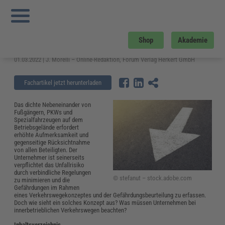
Sie sind hier:
Startseite
»
Fachwissen
»
Arbeitsschutz
»
Vorgaben an
innerbetriebliche Verkehrswege
Vorgaben an innerbetriebliche
Shop
Akademie
Verkehrswege
01.03.2022 | J. Morelli – Online-Redaktion, Forum Verlag Herkert GmbH
Fachartikel jetzt herunterladen
Das dichte Nebeneinander von
Fußgängern, PKWs und
Spezialfahrzeugen auf dem
Betriebsgelände erfordert
erhöhte Aufmerksamkeit und
gegenseitige Rücksichtnahme
von allen Beteiligten. Der
Unternehmer ist seinerseits
verpflichtet das Unfallrisiko
durch verbindliche Regelungen
© stefanut – stock.adobe.com
zu minimieren und die
Gefährdungen im Rahmen
eines Verkehrswegekonzeptes und der Gefährdungsbeurteilung zu erfassen.
Doch wie sieht ein solches Konzept aus? Was müssen Unternehmen bei
innerbetrieblichen Verkehrswegen beachten?
Inhaltsverzeichnis