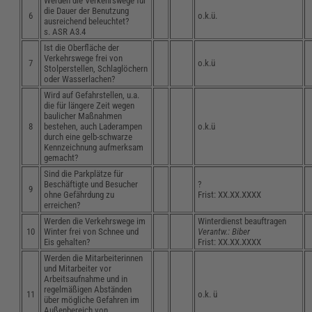
Werden die Verkehrswege für
die Dauer der Benutzung
6
o.k.ü.
ausreichend beleuchtet?
s. ASR A3.4
Ist die Oberfläche der
Verkehrswege frei von
7
o.k.ü
Stolperstellen, Schlaglöchern
oder Wasserlachen?
Wird auf Gefahrstellen, u.a.
die für längere Zeit wegen
baulicher Maßnahmen
8
bestehen, auch Laderampen
o.k.ü
durch eine gelb-schwarze
Kennzeichnung aufmerksam
gemacht?
Sind die Parkplätze für
Beschäftigte und Besucher
?
9
ohne Gefährdung zu
Frist: XX.XX.XXXX
erreichen?
Werden die Verkehrswege im
Winterdienst beauftragen
10
Winter frei von Schnee und
Verantw.: Biber
Eis gehalten?
Frist: XX.XX.XXXX
Werden die Mitarbeiterinnen
und Mitarbeiter vor
Arbeitsaufnahme und in
regelmäßigen Abständen
11
o.k. ü
über mögliche Gefahren im
Außenbereich von