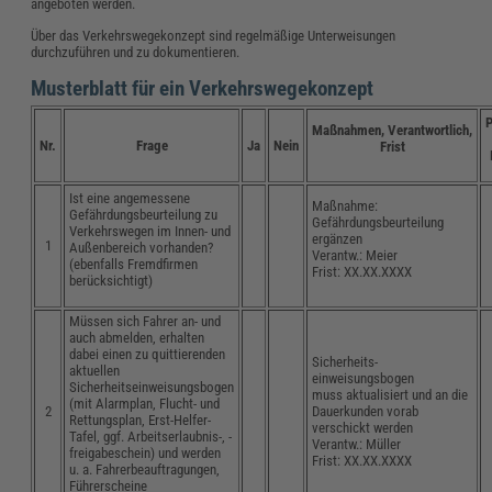
angeboten werden.
Über das Verkehrswegekonzept sind regelmäßige Unterweisungen
durchzuführen und zu dokumentieren.
Musterblatt für ein Verkehrswegekonzept
P
Maßnahmen, Verantwortlich,
Nr.
Frage
Ja
Nein
Frist
Ist eine angemessene
Maßnahme:
Gefährdungsbeurteilung zu
Gefährdungsbeurteilung
Verkehrswegen im Innen- und
ergänzen
1
Außenbereich vorhanden?
Verantw.: Meier
(ebenfalls Fremdfirmen
Frist: XX.XX.XXXX
berücksichtigt)
Müssen sich Fahrer an- und
auch abmelden, erhalten
dabei einen zu quittierenden
Sicherheits-
aktuellen
einweisungsbogen
Sicherheitseinweisungsbogen
muss aktualisiert und an die
(mit Alarmplan, Flucht- und
2
Dauerkunden vorab
Rettungsplan, Erst-Helfer-
verschickt werden
Tafel, ggf. Arbeitserlaubnis-, -
Verantw.: Müller
freigabeschein) und werden
Frist: XX.XX.XXXX
u. a. Fahrerbeauftragungen,
Führerscheine