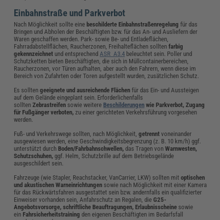
Einbahnstraße und Parkverbot
Nach Möglichkeit sollte eine
beschilderte Einbahnstraßenregelung
für das
Bringen und Abholen der Beschäftigten bzw. für das An- und Ausliefern der
Waren geschaffen werden. Park- sowie Be- und Entladeflächen,
Fahrradabstellflächen, Raucherzonen, Freihalteflächen sollten
farbig
gekennzeichnet
und entsprechend
ASR A3.4
beleuchtet sein. Poller und
Schutzketten bieten Beschäftigten, die sich in Müllcontainerbereichen,
Raucherzonen, vor Türen aufhalten, aber auch den Fahrern, wenn diese im
Bereich von Zufahrten oder Toren aufgestellt wurden, zusätzlichen Schutz.
Es sollten
geeignete und ausreichende Flächen
für das Ein- und Aussteigen
auf dem Gelände eingeplant sein. Erforderlichenfalls
sollten
Zebrastreifen
sowie weitere
Beschilderungen
wie Parkverbot, Zugang
für Fußgänger verboten,
zu einer gerichteten Verkehrsführung vorgesehen
werden.
Fuß- und Verkehrswege sollten, nach Möglichkeit,
getrennt
voneinander
ausgewiesen werden, eine Geschwindigkeitsbegrenzung (z. B. 10 km/h) ggf.
unterstützt durch
Boden/Fahrbahnschwellen,
das Tragen von
Warnwesten,
Schutzschuhen,
ggf. Helm, Schutzbrille auf dem Betriebsgelände
ausgeschildert sein.
Fahrzeuge (wie Stapler, Reachstacker, VanCarrier, LKW) sollten mit
optischen
und akustischen Warneinrichtungen
sowie nach Möglichkeit mit einer Kamera
für das Rückwärtsfahren ausgestattet sein bzw. andernfalls ein qualifizierter
Einweiser vorhanden sein, Anfahrschutz an Regalen, die
G25-
Angebotsvorsorge, schriftliche Beauftragungen, Erlaubnisscheine
sowie
ein
Fahrsicherheitstraining
den eigenen Beschäftigten im Bedarfsfall