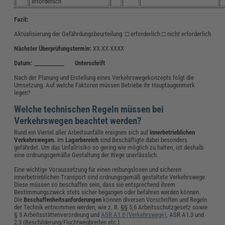
erforderlich
Fazit:
Aktualisierung der Gefährdungsbeurteilung □ erforderlich □ nicht erforderlich
Nächster Überprüfungstermin:
XX.XX.XXXX
Datum: ____________ Unterschrift
Nach der Planung und Erstellung eines Verkehrswegekonzepts folgt die
Umsetzung. Auf welche Faktoren müssen Betriebe ihr Hauptaugenmerk
legen?
Welche technischen Regeln müssen bei
Verkehrswegen beachtet werden?
Rund ein Viertel aller Arbeitsunfälle ereignen sich auf
innerbetrieblichen
Verkehrswegen.
Im
Lagerbereich
sind Beschäftigte dabei besonders
gefährdet. Um das Unfallrisiko so gering wie möglich zu halten, ist deshalb
eine ordnungsgemäße Gestaltung der Wege unerlässlich.
Eine wichtige Voraussetzung für einen reibungslosen und sicheren
innerbetrieblichen Transport sind ordnungsgemäß gestaltete Verkehrswege.
Diese müssen so beschaffen sein, dass sie entsprechend ihrem
Bestimmungszweck stets sicher begangen oder befahren werden können.
Die
Beschaffenheitsanforderungen
können diversen Vorschriften und Regeln
der Technik entnommen werden, wie z. B. §§ 5,6 Arbeitsschutzgesetz sowie
§ 3 Arbeitsstättenverordnung und
ASR A1.8 (Verkehrswege)
, ASR A1.3 und
2.3 (Beschilderung/Fluchtwegbreiten etc.)