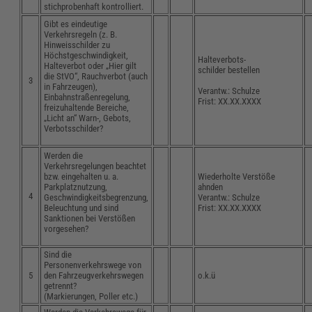
stichprobenhaft kontrolliert.
Gibt es eindeutige
Verkehrsregeln (z. B.
Hinweisschilder zu
Höchstgeschwindigkeit,
Halteverbots-
Halteverbot oder „Hier gilt
schilder bestellen
die StVO“, Rauchverbot (auch
3
in Fahrzeugen),
Verantw.: Schulze
Einbahnstraßenregelung,
Frist: XX.XX.XXXX
freizuhaltende Bereiche,
„Licht an“ Warn-, Gebots,
Verbotsschilder?
Werden die
Verkehrsregelungen beachtet
bzw. eingehalten u. a.
Wiederholte Verstöße
Parkplatznutzung,
ahnden
4
Geschwindigkeitsbegrenzung,
Verantw.: Schulze
Beleuchtung und sind
Frist: XX.XX.XXXX
Sanktionen bei Verstößen
vorgesehen?
Sind die
Personenverkehrswege von
5
den Fahrzeugverkehrswegen
o.k.ü
getrennt?
(Markierungen, Poller etc.)