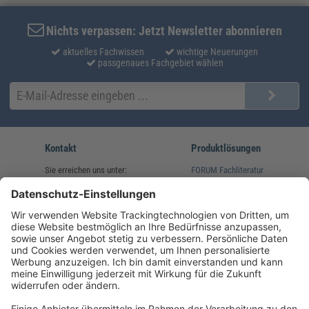
Nichts verpassen: Jetzt Newsletter abonnieren
aktuelles Fachwissen
wichtige Neuerungen
passgenaues Fachgebiet wählen
Kontakt
Produktlösungen
Sie erreichen uns unter:
FORUM Fachliteratur
AKADEMIE HERKERT
(08233) 38 11 23
Unsere Marken
service@forum-verlag.com
Mo-Do 07:30 - 17:00 Uhr
Fr 07:30 - 15:00 Uhr
Folgen Sie uns