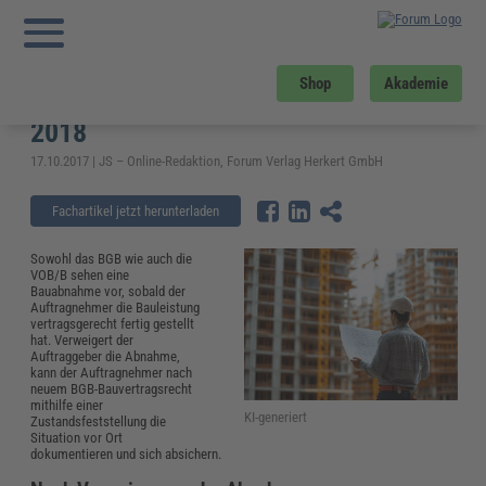
Sie sind hier:
Startseite
»
Fachwissen
»
Bau und Gebäudemanagement
»
Neues
Bauvertragsrecht: Alternativen zur Abnahme nach BGB 2018
Neues Bauvertragsrecht:
Shop
Akademie
Alternativen zur Abnahme nach BGB
2018
17.10.2017 | JS – Online-Redaktion, Forum Verlag Herkert GmbH
Fachartikel jetzt herunterladen
Sowohl das BGB wie auch die
VOB/B sehen eine
Bauabnahme vor, sobald der
Auftragnehmer die Bauleistung
vertragsgerecht fertig gestellt
hat. Verweigert der
Auftraggeber die Abnahme,
kann der Auftragnehmer nach
neuem BGB-Bauvertragsrecht
mithilfe einer
KI-generiert
Zustandsfeststellung die
Situation vor Ort
dokumentieren und sich absichern.