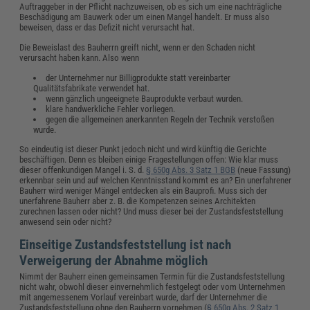
Auftraggeber in der Pflicht nachzuweisen, ob es sich um eine nachträgliche
Beschädigung am Bauwerk oder um einen Mangel handelt. Er muss also
beweisen, dass er das Defizit nicht verursacht hat.
Die Beweislast des Bauherrn greift nicht, wenn er den Schaden nicht
verursacht haben kann. Also wenn
der Unternehmer nur Billigprodukte statt vereinbarter
Qualitätsfabrikate verwendet hat.
wenn gänzlich ungeeignete Bauprodukte verbaut wurden.
klare handwerkliche Fehler vorliegen.
gegen die allgemeinen anerkannten Regeln der Technik verstoßen
wurde.
So eindeutig ist dieser Punkt jedoch nicht und wird künftig die Gerichte
beschäftigen. Denn es bleiben einige Fragestellungen offen: Wie klar muss
dieser offenkundigen Mangel i. S. d.
§ 650g Abs. 3 Satz 1 BGB
(neue Fassung)
erkennbar sein und auf welchen Kenntnisstand kommt es an? Ein unerfahrener
Bauherr wird weniger Mängel entdecken als ein Bauprofi. Muss sich der
unerfahrene Bauherr aber z. B. die Kompetenzen seines Architekten
zurechnen lassen oder nicht? Und muss dieser bei der Zustandsfeststellung
anwesend sein oder nicht?
Einseitige Zustandsfeststellung ist nach
Verweigerung der Abnahme möglich
Nimmt der Bauherr einen gemeinsamen Termin für die Zustandsfeststellung
nicht wahr, obwohl dieser einvernehmlich festgelegt oder vom Unternehmen
mit angemessenem Vorlauf vereinbart wurde, darf der Unternehmer die
Zustandsfeststellung ohne den Bauherrn vornehmen (
§ 650g Abs. 2 Satz 1