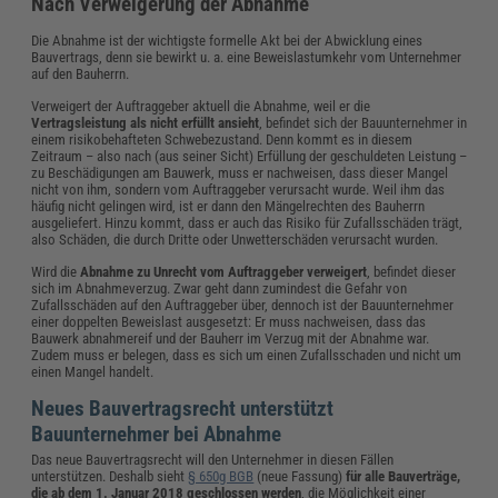
Nach Verweigerung der Abnahme
Die Abnahme ist der wichtigste formelle Akt bei der Abwicklung eines
Bauvertrags, denn sie bewirkt u. a. eine Beweislastumkehr vom Unternehmer
auf den Bauherrn.
Verweigert der Auftraggeber aktuell die Abnahme, weil er die
Vertragsleistung als nicht erfüllt ansieht
, befindet sich der Bauunternehmer in
einem risikobehafteten Schwebezustand. Denn kommt es in diesem
Zeitraum – also nach (aus seiner Sicht) Erfüllung der geschuldeten Leistung –
zu Beschädigungen am Bauwerk, muss er nachweisen, dass dieser Mangel
nicht von ihm, sondern vom Auftraggeber verursacht wurde. Weil ihm das
häufig nicht gelingen wird, ist er dann den Mängelrechten des Bauherrn
ausgeliefert. Hinzu kommt, dass er auch das Risiko für Zufallsschäden trägt,
also Schäden, die durch Dritte oder Unwetterschäden verursacht wurden.
Wird die
Abnahme zu Unrecht vom Auftraggeber verweigert
, befindet dieser
sich im Abnahmeverzug. Zwar geht dann zumindest die Gefahr von
Zufallsschäden auf den Auftraggeber über, dennoch ist der Bauunternehmer
einer doppelten Beweislast ausgesetzt: Er muss nachweisen, dass das
Bauwerk abnahmereif und der Bauherr im Verzug mit der Abnahme war.
Zudem muss er belegen, dass es sich um einen Zufallsschaden und nicht um
einen Mangel handelt.
Neues Bauvertragsrecht unterstützt
Bauunternehmer bei Abnahme
Das neue Bauvertragsrecht will den Unternehmer in diesen Fällen
unterstützen. Deshalb sieht
§ 650g BGB
(neue Fassung)
für alle Bauverträge,
die ab dem 1. Januar 2018 geschlossen werden
, die Möglichkeit einer