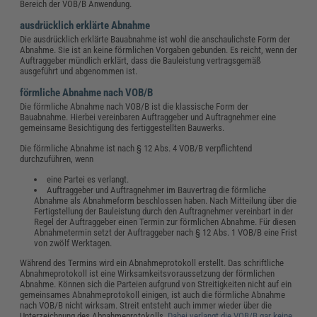
Bereich der VOB/B Anwendung.
ausdrücklich erklärte Abnahme
Die ausdrücklich erklärte Bauabnahme ist wohl die anschaulichste Form der
Abnahme. Sie ist an keine förmlichen Vorgaben gebunden. Es reicht, wenn der
Auftraggeber mündlich erklärt, dass die Bauleistung vertragsgemäß
ausgeführt und abgenommen ist.
förmliche Abnahme nach VOB/B
Die förmliche Abnahme nach VOB/B ist die klassische Form der
Bauabnahme. Hierbei vereinbaren Auftraggeber und Auftragnehmer eine
gemeinsame Besichtigung des fertiggestellten Bauwerks.
Die förmliche Abnahme ist nach § 12 Abs. 4 VOB/B verpflichtend
durchzuführen, wenn
eine Partei es verlangt.
Auftraggeber und Auftragnehmer im Bauvertrag die förmliche
Abnahme als Abnahmeform beschlossen haben. Nach Mitteilung über die
Fertigstellung der Bauleistung durch den Auftragnehmer vereinbart in der
Regel der Auftraggeber einen Termin zur förmlichen Abnahme. Für diesen
Abnahmetermin setzt der Auftraggeber nach § 12 Abs. 1 VOB/B eine Frist
von zwölf Werktagen.
Während des Termins wird ein Abnahmeprotokoll erstellt. Das schriftliche
Abnahmeprotokoll ist eine Wirksamkeitsvoraussetzung der förmlichen
Abnahme. Können sich die Parteien aufgrund von Streitigkeiten nicht auf ein
gemeinsames Abnahmeprotokoll einigen, ist auch die förmliche Abnahme
nach VOB/B nicht wirksam. Streit entsteht auch immer wieder über die
Unterzeichnung des Abnahmeprotokolls.
Dabei verlangt die VOB/B gar keine