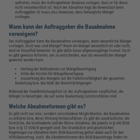
auftreten, muss der Auftragnehmer Beweise vorlegen, dass er für diese
nicht verantwortlich ist. Nach der Abnahme liegt die Beweislast beim
Auftraggeber. Er muss also beweisen, dass behauptete Mängel
vorliegen.
Wann kann der Auftraggeber die Bauabnahme
verweigern?
Der Auftraggeber kann die Bauabnahme verweigern, wenn wesentliche Mängel
vorliegen. Doch was sind Mängel? Wann ein Mangel wesentlich ist oder nicht,
wird im Einzelfall bewertet. Es gibt dafür keine allgemeingültige Formel. Doch
es gibt gewisse Kriterien, um zu entscheiden, was als wesentlicher Mangel
gewertet werden kann:
Umfang der Maßnahmen zur Mängelbeseitigung
Höhe der Kosten für Mängelbeseitigung
Auswirkung des Mangels auf die Funktionsfähigkeit der gesamten
Bauleitung bzw. das Maß der Beeinträchtigungen
Während der Gewährleistungsfrist ist der Auftragnehmer verpflichtet, die
Mängel zu beseitigen, die auf seine Bauleistung zurückzuführen sind.
Welche Abnahmeformen gibt es?
Es gibt nicht nur eine, sondern verschiedene Möglichkeiten, die Bauabnahme
zu erklären bzw. deren Wirkung herbeizuführen: Es gibt die ausdrückliche, die
förmliche, die konkludente und die fiktive Abnahme, die jeweils in § 640 BGB
bzw. in § 12 VOB/B geregelt sind. Die Grundsätze und gesetzlichen
Regelungen zur Abnahme beim BGB-Bauvertrag gelten dabei auch für den
VOB-Bauvertrag. Auch die Abnahmeformen des BGB-Bauvertrags finden im