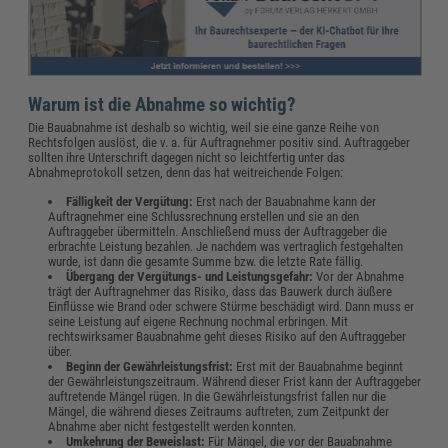
Warum ist die Abnahme so wichtig?
Die Bauabnahme ist deshalb so wichtig, weil sie eine ganze Reihe von
Rechtsfolgen auslöst, die v. a. für Auftragnehmer positiv sind. Auftraggeber
sollten ihre Unterschrift dagegen nicht so leichtfertig unter das
Abnahmeprotokoll setzen, denn das hat weitreichende Folgen:
Fälligkeit der Vergütung:
Erst nach der Bauabnahme kann der
Auftragnehmer eine Schlussrechnung erstellen und sie an den
Auftraggeber übermitteln. Anschließend muss der Auftraggeber die
erbrachte Leistung bezahlen. Je nachdem was vertraglich festgehalten
wurde, ist dann die gesamte Summe bzw. die letzte Rate fällig.
Übergang der Vergütungs- und Leistungsgefahr:
Vor der Abnahme
trägt der Auftragnehmer das Risiko, dass das Bauwerk durch äußere
Einflüsse wie Brand oder schwere Stürme beschädigt wird. Dann muss er
seine Leistung auf eigene Rechnung nochmal erbringen. Mit
rechtswirksamer Bauabnahme geht dieses Risiko auf den Auftraggeber
über.
Beginn der Gewährleistungsfrist:
Erst mit der Bauabnahme beginnt
der Gewährleistungszeitraum. Während dieser Frist kann der Auftraggeber
auftretende Mängel rügen. In die Gewährleistungsfrist fallen nur die
Mängel, die während dieses Zeitraums auftreten, zum Zeitpunkt der
Abnahme aber nicht festgestellt werden konnten.
Umkehrung der Beweislast:
Für Mängel, die vor der Bauabnahme