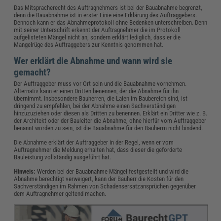
Das Mitspracherecht des Auftragnehmers ist bei der Bauabnahme begrenzt,
denn die Bauabnahme ist in erster Linie eine Erklärung des Auftraggebers.
Dennoch kann er das Abnahmeprotokoll ohne Bedenken unterschreiben. Denn
mit seiner Unterschrift erkennt der Auftragnehmer die im Protokoll
aufgelisteten Mängel nicht an, sondern erklärt lediglich, dass er die
Mangelrüge des Auftraggebers zur Kenntnis genommen hat.
Wer erklärt die Abnahme und wann wird sie
gemacht?
Der Auftraggeber muss vor Ort sein und die Bauabnahme vornehmen.
Alternativ kann er einen Dritten benennen, der die Abnahme für ihn
übernimmt. Insbesondere Bauherren, die Laien im Baubereich sind, ist
dringend zu empfehlen, bei der Abnahme einen Sachverständigen
hinzuzuziehen oder diesen als Dritten zu benennen. Erklärt ein Dritter wie z. B.
der Architekt oder der Bauleiter die Abnahme, ohne hierfür vom Auftraggeber
benannt worden zu sein, ist die Bauabnahme für den Bauherrn nicht bindend.
Die Abnahme erklärt der Auftraggeber in der Regel, wenn er vom
Auftragnehmer die Meldung erhalten hat, dass dieser die geforderte
Bauleistung vollständig ausgeführt hat.
Hinweis:
Werden bei der Bauabnahme Mängel festgestellt und wird die
Abnahme berechtigt verweigert, kann der Bauherr die Kosten für den
Sachverständigen im Rahmen von Schadensersatzansprüchen gegenüber
dem Auftragnehmer geltend machen.