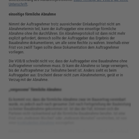
Unterschrift
.
einseitige förmliche Abnahme
Nimmt der Auftragnehmer trotz ausreichender Einladungsfrist nicht am
Abnahmetermin teil, kann der Auftraggeber eine einseitige förmliche
Abnahme ohne ihn durchführen. Ein Abnahmeprotokoll ist dann nicht mehr
explizit gefordert, dennoch sollte der Auftraggeber das Ergebnis der
Bauabnahme dokumentieren, um alle seine Rechte zu wahren. Innerhalb einer
Frist von zwölf Tagen sollte diese Dokumentation dem Auftragnehmer
vorliegen.
Die VOB/B schreibt nicht vor, dass der Auftraggeber eine Bauabnahme ohne
Auftragnehmer vornehmen muss. Er kann die Abnahme so lange verweigern,
bis der Auftragnehmer zur Teilnahme bereit ist. Anders sieht es beim
Auftraggeber aus: Erscheint dieser nicht zum Abnahmetermin, gerät er in
Verzug mit der Abnahme.
„vergessene" förmliche Abnahme
Es kommt vor, dass die förmliche Abnahme zwar im Bauvertrag vereinbart
wurde, es jedoch auch nach geraumer Zeit nach Fertigstellung der Bauleistung
zu keiner Bauabnahme gekommen ist. Ist das der Fall, können sich die
Parteien nicht rückwirkend auf die förmliche Bauabnahme berufen. Ist eine
Frist von „mehreren Wochen“ oder „mehreren Monaten“ verstrichen, ist von
einer
konkludenten Abnahme
auszugehen.
Hinweis:
Haben die Parteien die förmliche Abnahme vereinbart oder verlangt
eine Partei diese rechtzeitig, sind die anderen Formen der Bauabnahme