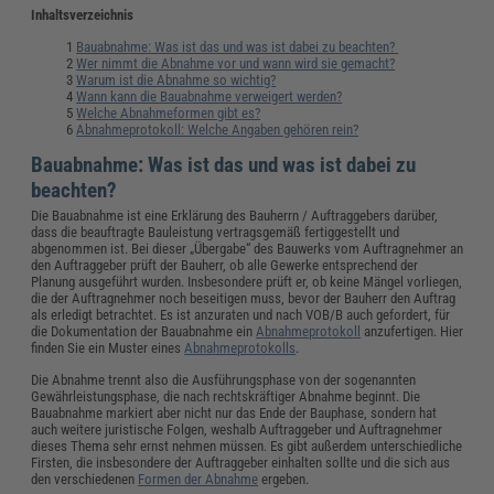
Inhaltsverzeichnis
Bauabnahme: Was ist das und was ist dabei zu beachten?
Wer nimmt die Abnahme vor und wann wird sie gemacht?
Warum ist die Abnahme so wichtig?
Wann kann die Bauabnahme verweigert werden?
Welche Abnahmeformen gibt es?
Abnahmeprotokoll: Welche Angaben gehören rein?
Bauabnahme: Was ist das und was ist dabei zu
beachten?
Die Bauabnahme ist eine Erklärung des Bauherrn / Auftraggebers darüber,
dass die beauftragte Bauleistung vertragsgemäß fertiggestellt und
abgenommen ist. Bei dieser „Übergabe“ des Bauwerks vom Auftragnehmer an
den Auftraggeber prüft der Bauherr, ob alle Gewerke entsprechend der
Planung ausgeführt wurden. Insbesondere prüft er, ob keine Mängel vorliegen,
die der Auftragnehmer noch beseitigen muss, bevor der Bauherr den Auftrag
als erledigt betrachtet. Es ist anzuraten und nach VOB/B auch gefordert, für
die Dokumentation der Bauabnahme ein
Abnahmeprotokoll
anzufertigen. Hier
finden Sie ein Muster eines
Abnahmeprotokolls
.
Die Abnahme trennt also die Ausführungsphase von der sogenannten
Gewährleistungsphase, die nach rechtskräftiger Abnahme beginnt. Die
Bauabnahme markiert aber nicht nur das Ende der Bauphase, sondern hat
auch weitere juristische Folgen, weshalb Auftraggeber und Auftragnehmer
dieses Thema sehr ernst nehmen müssen. Es gibt außerdem unterschiedliche
Firsten, die insbesondere der Auftraggeber einhalten sollte und die sich aus
den verschiedenen
Formen der Abnahme
ergeben.