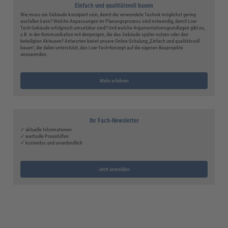
Einfach und qualitätsvoll bauen
Wie muss ein Gebäude konzipiert sein, damit die verwendete Technik möglichst gering
ausfallen kann? Welche Anpassungen im Planungsprozess sind notwendig, damit Low-
Tech-Gebäude erfolgreich umsetzbar sind? Und welche Argumentationsgrundlagen gibt es,
z.B. in der Kommunikation mit denjenigen, die das Gebäude später nutzen oder den
beteiligten Akteuren? Antworten bietet unsere Online-Schulung „Einfach und qualitätsvoll
bauen“, die dabei unterstützt, das Low-Tech-Konzept auf die eigenen Bauprojekte
anzuwenden.
Mehr erfahren
Ihr Fach-Newsletter
✓ aktuelle Informationen
✓ wertvolle Praxishilfen
✓ kostenlos und unverbindlich
Jetzt anmelden