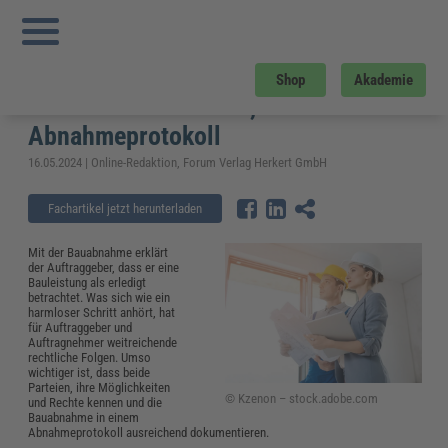
Sie sind hier:
Startseite
»
Fachwissen
»
Bau und Gebäudemanagement
»
Bauabnahme nach BGB und VOB/B: Formen der Abnahme, Fristen und
Abnahmeprotokoll
Bauabnahme nach BGB und VOB/B:
Shop
Akademie
Formen der Abnahme, Fristen und
Abnahmeprotokoll
16.05.2024 | Online-Redaktion, Forum Verlag Herkert GmbH
Fachartikel jetzt herunterladen
Mit der Bauabnahme erklärt
der Auftraggeber, dass er eine
Bauleistung als erledigt
betrachtet. Was sich wie ein
harmloser Schritt anhört, hat
für Auftraggeber und
Auftragnehmer weitreichende
rechtliche Folgen. Umso
wichtiger ist, dass beide
Parteien, ihre Möglichkeiten
© Kzenon – stock.adobe.com
und Rechte kennen und die
Bauabnahme in einem
Abnahmeprotokoll ausreichend dokumentieren.