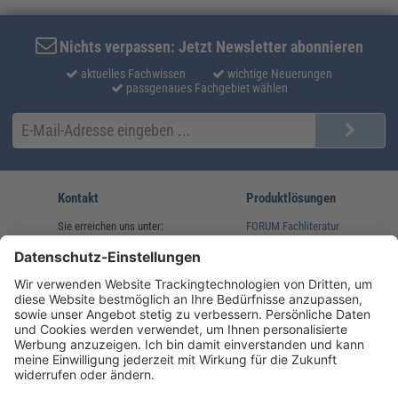
Nichts verpassen: Jetzt Newsletter abonnieren
aktuelles Fachwissen
wichtige Neuerungen
passgenaues Fachgebiet wählen
Kontakt
Produktlösungen
Sie erreichen uns unter:
FORUM Fachliteratur
AKADEMIE HERKERT
(08233) 38 11 23
Unsere Marken
service@forum-verlag.com
Mo-Do 07:30 - 17:00 Uhr
Fr 07:30 - 15:00 Uhr
Folgen Sie uns