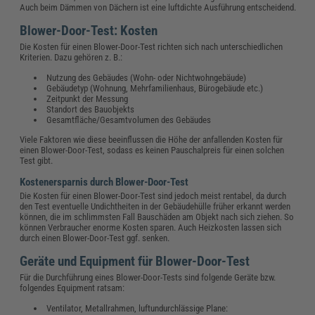
Auch beim Dämmen von Dächern ist eine luftdichte Ausführung entscheidend.
Blower-Door-Test: Kosten
Die Kosten für einen Blower-Door-Test richten sich nach unterschiedlichen
Kriterien. Dazu gehören z. B.:
Nutzung des Gebäudes (Wohn- oder Nichtwohngebäude)
Gebäudetyp (Wohnung, Mehrfamilienhaus, Bürogebäude etc.)
Zeitpunkt der Messung
Standort des Bauobjekts
Gesamtfläche/Gesamtvolumen des Gebäudes
Viele Faktoren wie diese beeinflussen die Höhe der anfallenden Kosten für
einen Blower-Door-Test, sodass es keinen Pauschalpreis für einen solchen
Test gibt.
Kostenersparnis durch Blower-Door-Test
Die Kosten für einen Blower-Door-Test sind jedoch meist rentabel, da durch
den Test eventuelle
Undichtheiten
in der Gebäudehülle früher erkannt werden
können, die im schlimmsten Fall Bauschäden am Objekt nach sich ziehen. So
können Verbraucher enorme Kosten sparen. Auch Heizkosten lassen sich
durch einen Blower-Door-Test ggf. senken.
Geräte und Equipment für Blower-Door-Test
Für die Durchführung eines Blower-Door-Tests sind folgende Geräte bzw.
folgendes Equipment ratsam:
Ventilator, Metallrahmen, luftundurchlässige Plane: