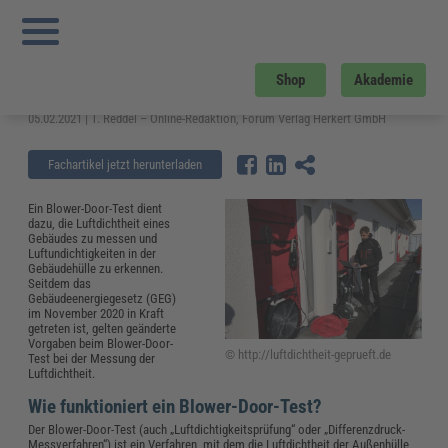
Sie sind hier:
Startseite
»
Fachwissen
»
Bau und Gebäudemanagement
»
Blower-
Door-Test: Messung, Werte und Kosten
Blower-Door-Test: Messung, Werte
Shop
Akademie
und Kosten
05.02.2021 | T. Reddel – Online-Redaktion, Forum Verlag Herkert GmbH
Fachartikel jetzt herunterladen
Ein Blower-Door-Test dient
dazu, die Luftdichtheit eines
Gebäudes zu messen und
Luftundichtigkeiten in der
Gebäudehülle zu erkennen.
Seitdem das
Gebäudeenergiegesetz (GEG)
im November 2020 in Kraft
getreten ist, gelten geänderte
Vorgaben beim Blower-Door-
© http://luftdichtheit-geprueft.de
Test bei der Messung der
Luftdichtheit.
Wie funktioniert ein Blower-Door-Test?
Der Blower-Door-Test (auch „Luftdichtigkeitsprüfung“ oder „Differenzdruck-
Messverfahren“) ist ein Verfahren, mit dem die Luftdichtheit der Außenhülle