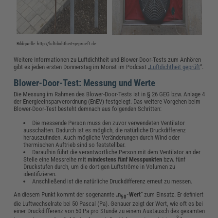
Bildquelle: http://luftdichtheit-geprueft.de
Weitere Informationen zu Luftdichtheit und Blower-Door-Tests zum Anhören
gibt es jeden ersten Donnerstag im Monat im Podcast „
Luftdichtheit geprüft
“.
Blower-Door-Test: Messung und Werte
Die Messung im Rahmen des Blower-Door-Tests ist in § 26 GEG bzw. Anlage 4
der
Energieeinsparverordnung (
EnEV) festgelegt. Das weitere Vorgehen beim
Blower-Door-Test besteht demnach aus folgenden Schritten:
Die messende Person muss den zuvor verwendeten Ventilator
ausschalten. Dadurch ist es möglich, die natürliche Druckdifferenz
herauszufinden. Auch mögliche Veränderungen durch Wind oder
thermischen Auftrieb sind so feststellbar.
Daraufhin führt die verantwortliche Person mit dem Ventilator an der
Stelle eine Messreihe mit
mindestens fünf Messpunkten
bzw. fünf
Druckstufen durch, um die dortigen Luftströme in Volumen zu
identifizieren.
Anschließend ist die natürliche Druckdifferenz erneut zu messen.
An diesem Punkt kommt der sogenannte „
n
-Wert
“ zum Einsatz. Er definiert
50
die Luftwechselrate bei 50 Pascal (Pa). Genauer zeigt der Wert, wie oft es bei
einer Druckdifferenz von 50 Pa pro Stunde zu einem Austausch des gesamten
3