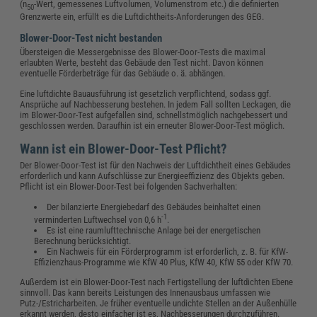
(n
-Wert, gemessenes Luftvolumen, Volumenstrom etc.) die definierten
50
Grenzwerte ein, erfüllt es die Luftdichtheits-Anforderungen des GEG.
Blower-Door-Test nicht bestanden
Übersteigen die Messergebnisse des Blower-Door-Tests die maximal
erlaubten Werte, besteht das Gebäude den Test nicht. Davon können
eventuelle Förderbeträge für das Gebäude o. ä. abhängen.
Eine luftdichte Bauausführung ist gesetzlich verpflichtend, sodass ggf.
Ansprüche auf Nachbesserung bestehen. In jedem Fall sollten Leckagen, die
im Blower-Door-Test aufgefallen sind, schnellstmöglich nachgebessert und
geschlossen werden. Daraufhin ist ein erneuter Blower-Door-Test möglich.
Wann ist ein Blower-Door-Test Pflicht?
Der Blower-Door-Test ist für den Nachweis der Luftdichtheit eines Gebäudes
erforderlich und kann Aufschlüsse zur Energieeffizienz des Objekts geben.
Pflicht ist ein Blower-Door-Test bei folgenden Sachverhalten:
Der bilanzierte Energiebedarf des Gebäudes beinhaltet einen
-1
verminderten Luftwechsel von 0,6 h
.
Es ist eine raumlufttechnische Anlage bei der energetischen
Berechnung berücksichtigt.
Ein Nachweis für ein Förderprogramm ist erforderlich, z. B. für KfW-
Effizienzhaus-Programme wie KfW 40 Plus, KfW 40, KfW 55 oder KfW 70.
Außerdem ist ein Blower-Door-Test nach Fertigstellung der luftdichten Ebene
sinnvoll. Das kann bereits Leistungen des Innenausbaus umfassen wie
Putz-/Estricharbeiten. Je früher eventuelle undichte Stellen an der Außenhülle
erkannt werden, desto einfacher ist es, Nachbesserungen durchzuführen.