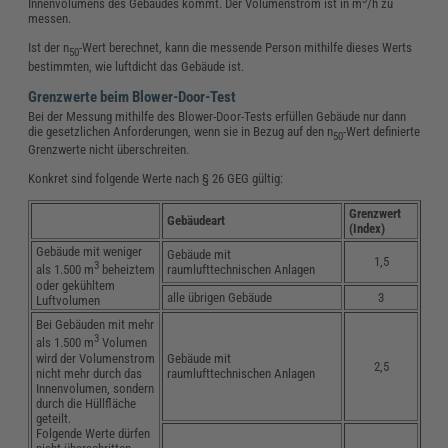
Innenvolumens des Gebäudes kommt. Der Volumenstrom ist in m
/h zu
messen.
Ist der n
-Wert berechnet, kann die messende Person mithilfe dieses Werts
50
bestimmten, wie luftdicht das Gebäude ist.
Grenzwerte beim Blower-Door-Test
Bei der Messung mithilfe des Blower-Door-Tests erfüllen Gebäude nur dann
die gesetzlichen Anforderungen, wenn sie in Bezug auf den n
-Wert definierte
50
Grenzwerte nicht überschreiten.
Konkret sind folgende Werte nach § 26 GEG gültig:
Grenzwert
Gebäudeart
(Index)
Gebäude mit weniger
Gebäude mit
1,5
3
raumlufttechnischen Anlagen
als 1.500 m
beheiztem
oder gekühltem
alle übrigen Gebäude
3
Luftvolumen
Bei Gebäuden mit mehr
3
als 1.500 m
Volumen
wird der Volumenstrom
Gebäude mit
2,5
nicht mehr durch das
raumlufttechnischen Anlagen
Innenvolumen, sondern
durch die Hüllfläche
geteilt.
Folgende Werte dürfen