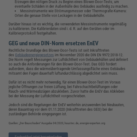
Erzeugen den nötigen Druck zu Beginn eines Blower-Door-Tests, um
eventuelle Schäden in der Außenhülle des Gebäudes ausfindig zu machen.
Messinstrumente wie Strömungsmesser oder Thermografie-Kamera:
Orten die genaue Stelle von Leckagen in der Gebäudehülle.
Darüber hinaus ist es wichtig, die verwendeten Messinstrumente regelmäßig
zu kalibrieren. Die Kalibrierdaten sind i. d. R. auf den Geräten oder im
Kalibrierprotokoll festgehalten.
GEG und neue DIN-Norm ersetzen EnEV
Rechtliche Grundlage des Blower-Door-Tests ist seit Inkrafttreten
des
Gebäudeenergiegesetzes
im November 2020 die DIN EN 9972:2018-12.
Die Norm regelt Messungen zur Luftdichtheit von Gebäudehüllen und definiert
so auch die Anforderungen für den Blower-Door-Test. Das GEG fordert
außerdem, dass die wärmeübertragende Umfassungsfläche eines Gebäudes
mitsamt den Fugen dauerhaft luftundurchlässig abgedichtet sein muss.
Dafür ist es nicht mehr notwendig, für einen Blower-Door-Test im Voraus
jegliche Öffnungen zur freien Lüftung, bei Fahrschachtbelüftungen oder
Rauch- und Wärmeabzügen abzukleben. Zuvor hatte die EnEV das Abkleben
bei der Messung der Luftdichtheit vorgeschrieben.
Jedoch sind die Regelungen der EnEV weiterhin anzuwenden bei Neubauten,
deren Bauantrag vor dem 01.11.2020 (Inkrafttreten des GEG) bei der
zuständigen Behörde eingegangen ist.
Quellen: „Der Bauschaden“ Ausgabe 04/2020, haustec.de, energie-experten.org
Fachartikel jetzt herunterladen