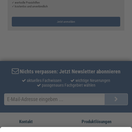
✓ wertvolle Praxishilfen
✓ kostenlos und unverbindlich
Jetzt anmelden
Nichts verpassen: Jetzt Newsletter abonnieren
aktuelles Fachwissen
wichtige Neuerungen
passgenaues Fachgebiet wählen
Kontakt
Produktlösungen
Sie erreichen uns unter:
FORUM Fachliteratur