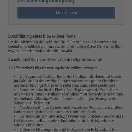
Der SanierungsVorsprung
Mehr erfahren
Durchführung eines Blower-Door-Tests
Um die
Luftdichtheit
der Gebäudehülle im Blower-Door-Test festzustellen,
kommt ein Ventilator zum Einsatz, der an der eingesetzten Stelle einen Über-
bzw. Unterdruck innerhalb der Hülle bewirkt.
Daraufhin läuft der Blower-Door-Test meist folgendermaßen ab:
1.
Differenzdruck für eine
vorausgehende Prüfung
erzeugen
Vor Beginn des Tests schließen die Beteiligten alle Türen und Fenster
im Gebäude. Für die jeweilige Gebäudevorbereitung gibt es Checklisten
aus denen hervorgeht, was für die Messung abgedichtet werden darf.
Danach wird der für den Blower-Door-Test verwendete Ventilator in
einem verstellbaren Metallrahmen angebracht. In dem Rahmen ist zudem
eine luftundurchlässige Plane mit einer kreisförmigen Öffnung für den
Ventilator zu befestigen.
Anschließend muss die messende Person den Ventilator einschalten.
Dadurch erzeugt das Gerät einen
Unter- oder Überdruck
.
Der durch den Ventilator erzeugte Unter- oder Überdruck bewirkt, dass
Luft über eventuell vorhandene Undichtheiten in die Gebäudehülle ein-
oder aus ihr austritt.
Deuten die Messergebnisse auf Leckagen in der Gebäudehülle hin,