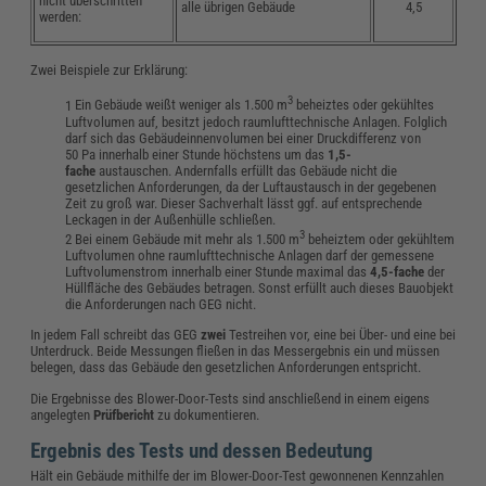
nicht überschritten
alle übrigen Gebäude
4,5
werden:
Zwei Beispiele zur Erklärung:
3
Ein Gebäude weißt weniger als 1.500 m
beheiztes oder gekühltes
Luftvolumen auf, besitzt jedoch raumlufttechnische Anlagen. Folglich
darf sich das Gebäudeinnenvolumen bei einer Druckdifferenz von
50 Pa innerhalb einer Stunde höchstens um das
1,5-
fache
austauschen. Andernfalls erfüllt das Gebäude nicht die
gesetzlichen Anforderungen, da der Luftaustausch in der gegebenen
Zeit zu groß war. Dieser Sachverhalt lässt ggf. auf entsprechende
Leckagen in der Außenhülle schließen.
3
Bei einem Gebäude mit mehr als 1.500 m
beheiztem oder gekühltem
Luftvolumen ohne raumlufttechnische Anlagen darf der gemessene
Luftvolumenstrom innerhalb einer Stunde maximal das
4,5-fache
der
Hüllfläche des Gebäudes betragen. Sonst erfüllt auch dieses Bauobjekt
die Anforderungen nach GEG nicht.
In jedem Fall schreibt das GEG
zwei
Testreihen vor, eine bei Über- und eine bei
Unterdruck. Beide Messungen fließen in das Messergebnis ein und müssen
belegen, dass das Gebäude
den gesetzlichen Anforderungen entspricht.
Die Ergebnisse des Blower-Door-Tests sind anschließend in einem eigens
angelegten
Prüfbericht
zu dokumentieren.
Ergebnis des Tests und dessen Bedeutung
Hält ein Gebäude mithilfe der im Blower-Door-Test gewonnenen Kennzahlen