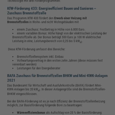
Technologie mit drei Förderprogrammen:
KfW-Förderung 433: Energieeffizient Bauen und Sanieren –
Zuschuss Brennstoffzelle
Das Programm KfW 433 fördert den
Erwerb einer Heizung mit
Brennstoffzellen
in Wohn- und nicht Wohngebäuden mit
einem Zuschuss: Festbetrag in Höhe von 6.800 Euro.
einem variablen Bonus: Höhe hängt von der elektrischen Leistung der
Brennstoffzelle ab. Der Bonus beträgt 550 Euro je 100 W elektrischer
Leistung in eine, Leistungsbereich von 0,25 bis 5 kW
.
el
Diese KfW-Förderung umfasst drei Bereiche:
Brennstoffzellensystem inkl. Einbau
Vollwartungsvertrag in den ersten zehn Jahren (diese müssen fest
vereinbart werden)
Leistungen für den Energieberater
BAFA Zuschuss für Brennstoffzellen BHKW und Mini-KWK-Anlagen
2021
Das Bundesamt für Wirtschaft und Ausfuhrkontrolle (BAFA) fördert Mini-
KWK-Anlagen bis 20 kW
.
In dieser Anlagengröße sind die Brennstoffzellen-
el
BHKW eingeschlossen.
Bei der BAFA-Förderung ist es je nach Effizienz der Brennstoffzellenheizung
möglich, zur Basisförderung folgende Boni zu beantragen:
Wärmeeffiziensbonus
als Aufschlag von 25 % der Basisförderung: