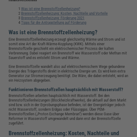
Was ist eine Brennstoffzellenheizung?
Brennstoffzellenheizung: Kosten, Nachteile und Vorteile
Brennstoffzellenheizung: Förderung 2021
Tipps für die Antragstellung auf Förderung
Was ist eine Brennstoffzellenheizung?
Eine Brennstoffzellenheizung erzeugt gleichzeitig Wärme und Strom und ist
somit eine Art der Kraft-Wärme-Kopplung (KWK). Mittels einer
Brennstoffzelle geschieht ein elektrochemischer Prozess der kalten
Verbrennung. Dabei reagiert ein Brennstoff wie Wasserstoff oder Methan mit
Sauerstoff und es entsteht Strom und Wärme.
Eine Brennstoffzelle wandelt also auf elektrochemischem Wege gebundene
Energie des Trägerstoffs direkt in elektrische Energie um. Es wird kein extra
Generator zur Stromerzeugung benötigt. Die Wäre, die dabei entsteht, wird an
ein Heizsystem abgegeben.
Funktionieren Brennstoffzellen hauptsächlich mit Wasserstoff?
Brennstoffzellen arbeiten hauptsächlich mit Wasserstoff. Bei den
Brennstoffzellenheizungen (Blockheizkraftwerke), die aktuell auf dem Markt
sind bzw. sich in der Erprobungsphase befinden, ist der Energieträger jedoch
nicht Wasserstoff, sondern Erdgas oder Flüssiggas. Über PEM-
Brennstoffzellen („Proton Exchange Membran“) werden diese Gase über
Reformer in Wasserstoff umgewandelt und dann erst der Brennstoffzelle
zugeführt.
Brennstoffzellenheizung: Kosten, Nachteile und