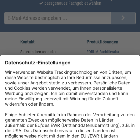
passgenaues Fachgebiet wählen
Kontakt
Produktlösungen
Sie erreichen uns unter:
FORUM Fachliteratur
AKADEMIE HERKERT
(08233) 38 11 23
Unsere Marken
service@forum-verlag.com
Mo-Do 07:30 - 17:00 Uhr
Fr 07:30 - 15:00 Uhr
Folgen Sie uns
Impressum