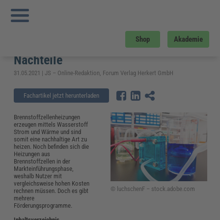
Sie sind hier:
Startseite
»
Fachwissen
»
Bau und Gebäudemanagement
»
Brennstoffzellenheizung: Förderung 2021, Kosten sowie Vor- und Nachteile
Brennstoffzellenheizung: Förderung
Shop
Akademie
2021, Kosten sowie Vor- und
Nachteile
31.05.2021 | JS – Online-Redaktion, Forum Verlag Herkert GmbH
Fachartikel jetzt herunterladen
Brennstoffzellenheizungen
erzeugen mittels Wasserstoff
Strom und Wärme und sind
somit eine nachhaltige Art zu
heizen. Noch befinden sich die
Heizungen aus
Brennstoffzellen in der
Markteinführungsphase,
weshalb Nutzer mit
vergleichsweise hohen Kosten
© luchschenF – stock.adobe.com
rechnen müssen. Doch es gibt
mehrere
Förderungsprogramme.
Inhaltsverzeichnis