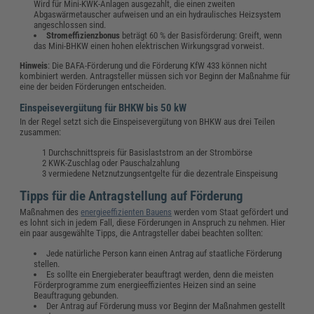
Wird für Mini-KWK-Anlagen ausgezahlt, die einen zweiten
Abgaswärmetauscher aufweisen und an ein hydraulisches Heizsystem
angeschlossen sind.
Stromeffizienzbonus
beträgt 60 % der Basisförderung: Greift, wenn
das Mini-BHKW einen hohen elektrischen Wirkungsgrad vorweist.
Hinweis
: Die BAFA-Förderung und die Förderung KfW 433 können nicht
kombiniert werden. Antragsteller müssen sich vor Beginn der Maßnahme für
eine der beiden Förderungen entscheiden.
Einspeisevergütung für BHKW bis 50 kW
In der Regel setzt sich die Einspeisevergütung von BHKW aus drei Teilen
zusammen:
Durchschnittspreis für Basislaststrom an der Strombörse
KWK-Zuschlag oder Pauschalzahlung
vermiedene Netznutzungsentgelte für die dezentrale Einspeisung
Tipps für die Antragstellung auf Förderung
Maßnahmen des
energieeffizienten Bauens
werden vom Staat gefördert und
es lohnt sich in jedem Fall, diese Förderungen in Anspruch zu nehmen. Hier
ein paar ausgewählte Tipps, die Antragsteller dabei beachten sollten:
Jede natürliche Person kann einen Antrag auf staatliche Förderung
stellen.
Es sollte ein Energieberater beauftragt werden, denn die meisten
Förderprogramme zum energieeffizientes Heizen sind an seine
Beauftragung gebunden.
Der Antrag auf Förderung muss vor Beginn der Maßnahmen gestellt