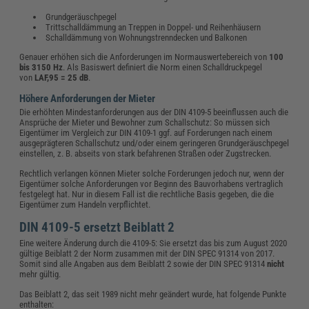
Grundgeräuschpegel
Trittschall­dämmung an Treppen in Doppel- und Reihenhäusern
Schalldämmung von Wohnungstrenndecken und Balkonen
Genauer erhöhen sich die Anforderungen im Normauswertebereich von
100
bis 3150 Hz
. Als Basiswert definiert die Norm einen Schalldruckpegel
von
LAF,95 = 25 dB
.
Höhere Anforderungen der Mieter
Die erhöhten Mindestanforderungen aus der DIN 4109-5 beeinflussen auch die
Ansprüche der Mieter und Bewohner zum Schallschutz: So müssen sich
Eigentümer im Vergleich zur DIN 4109-1 ggf. auf Forderungen nach einem
ausgeprägteren Schallschutz und/oder einem geringeren Grundgeräuschpegel
einstellen, z. B. abseits von stark befahrenen Straßen oder Zugstrecken.
Rechtlich verlangen können Mieter solche Forderungen jedoch nur, wenn der
Eigentümer solche Anforderungen vor Beginn des Bauvorhabens vertraglich
festgelegt hat. Nur in diesem Fall ist die rechtliche Basis gegeben, die die
Eigentümer zum Handeln verpflichtet.
DIN 4109-5 ersetzt Beiblatt 2
Eine weitere Änderung durch die 4109-5: Sie ersetzt das bis zum August 2020
gültige Beiblatt 2 der Norm zusammen mit der DIN SPEC 91314 von 2017.
Somit sind alle Angaben aus dem Beiblatt 2 sowie der DIN SPEC 91314
nicht
mehr gültig.
Das Beiblatt 2, das seit 1989 nicht mehr geändert wurde, hat folgende Punkte
enthalten: