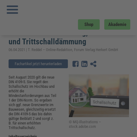
Sie sind hier:
Startseite
»
Fachwissen
»
Bau und Gebäudemanagement
»
Neue
DIN 4109-5 zum Schallschutz im Hochbau: Einführung, Beiblatt 2 und
Trittschalldämmung
Neue DIN 4109-5 zum Schallschutz
Shop
Akademie
im Hochbau: Einführung, Beiblatt 2
und Trittschalldämmung
06.04.2021 | T. Reddel – Online-Redaktion, Forum Verlag Herkert GmbH
Fachartikel jetzt herunterladen
Seit August 2020 gilt die neue
DIN 4109-5. Sie regelt den
Schallschutz im Hochbau und
erhöht die
Mindestanforderungen aus Teil
1 der DIN-Norm. So ergeben
sich ggf. neue Grenzwerte im
Bauwesen, gleichzeitig ersetzt
die DIN 4109-5 das bis dahin
gültige Beiblatt 2 und sorgt z.
© MQ-Illustrations –
B. für einen erhöhten
stock.adobe.com
Trittschallschutz.
Inhaltsverzeichnis