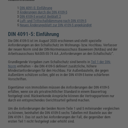
DIN 4091-5: Einführung
Änderungen durch die DIN 4109-5
DIN 4109-5 ersetzt Beiblatt 2
Luft- und Trittschalldämmung nach DIN 4109-5
Neues Änderungsblatt zur DIN 4109-5 angekündigt
DIN 4091-5: Einführung
Die DIN 4109-5 ist im August 2020 erschienen und stellt spezielle
Anforderungen an den Schallschutz im Wohnungs- bzw. Hochbau. Verfasser
der neuen Norm sind der DIN-Normenausschuss Bauwesen (NABau) und der
Arbeitsausschuss NA005-55-74 AA „Anforderungen an den Schallschutz“.
Grundlegende Vorgaben zum Schallschutz sind bereits in
Teil 1 der DIN-
Norm
enthalten – die DIN 4109-5 definiert zusätzliche, höhere
Mindestanforderungen für den Hochbau. Für Außenbauteile, die gegen
Außenlärm schützen sollen, gibt es in der DIN 4109-5 keine schärferen
Vorschriften.
Eigentümer von Immobilien müssen die Anforderungen der DIN 4109-5
erfüllen, wenn sie als privatrechtlicher Standard in einem Bauvertrag
festgelegt sind. Rückwirkende Ansprüche können die Vertragsparteien nur
durch ein entsprechendes Gerichtsurteil geltend machen.
Um die Anforderungen der beiden Norm-Teile 1 und 5 miteinander vergleichen
zu können, beinhaltet die DIN 4109-5 sechs Tabellen mit Bauteile aus der
DIN 4109-1. Das ist auch bei Anforderungen der Fall, die gegenüber dem
ersten Teil 1 nicht festgelegt oder erhöht sind.