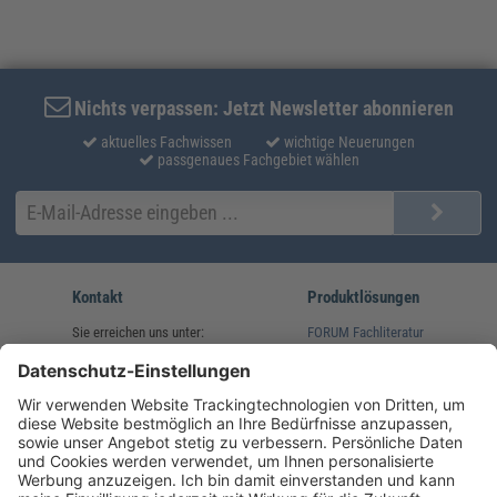
Nichts verpassen: Jetzt Newsletter abonnieren
aktuelles Fachwissen
wichtige Neuerungen
passgenaues Fachgebiet wählen
Kontakt
Produktlösungen
Sie erreichen uns unter:
FORUM Fachliteratur
AKADEMIE HERKERT
(08233) 38 11 23
Unsere Marken
service@forum-verlag.com
Mo-Do 07:30 - 17:00 Uhr
Fr 07:30 - 15:00 Uhr