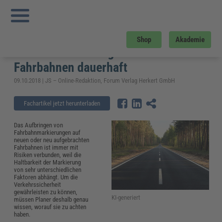
Sie sind hier:
Startseite
»
Fachwissen
»
Bau und Gebäudemanagement
»
Fahrbahnmarkierung – so haften Straßenmarkierungen auf neuen Fahrbahnen
dauerhaft
Fahrbahnmarkierung – so haften
Shop
Akademie
Straßenmarkierungen auf neuen
Fahrbahnen dauerhaft
09.10.2018 | JS – Online-Redaktion, Forum Verlag Herkert GmbH
Fachartikel jetzt herunterladen
Das Aufbringen von
Fahrbahnmarkierungen auf
neuen oder neu aufgebrachten
Fahrbahnen ist immer mit
Risiken verbunden, weil die
Haltbarkeit der Markierung
von sehr unterschiedlichen
Faktoren abhängt. Um die
Verkehrssicherheit
gewährleisten zu können,
KI-generiert
müssen Planer deshalb genau
wissen, worauf sie zu achten
haben.