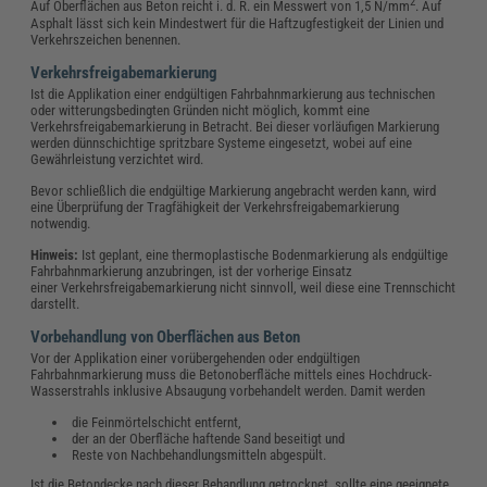
2
Auf Oberflächen aus Beton reicht i. d. R. ein Messwert von 1,5 N/mm
. Auf
Asphalt lässt sich kein Mindestwert für die Haftzugfestigkeit der Linien und
Verkehrszeichen benennen.
Verkehrsfreigabemarkierung
Ist die Applikation einer endgültigen Fahrbahnmarkierung aus technischen
oder witterungsbedingten Gründen nicht möglich, kommt eine
Verkehrsfreigabemarkierung in Betracht. Bei dieser vorläufigen Markierung
werden dünnschichtige spritzbare Systeme eingesetzt, wobei auf eine
Gewährleistung verzichtet wird.
Bevor schließlich die endgültige Markierung angebracht werden kann, wird
eine Überprüfung der Tragfähigkeit der Verkehrsfreigabemarkierung
notwendig.
Hinweis:
Ist geplant, eine thermoplastische Bodenmarkierung als endgültige
Fahrbahnmarkierung anzubringen, ist der vorherige Einsatz
einer Verkehrsfreigabemarkierung nicht sinnvoll, weil diese eine Trennschicht
darstellt.
Vorbehandlung von Oberflächen aus Beton
Vor der Applikation einer vorübergehenden oder endgültigen
Fahrbahnmarkierung muss die Betonoberfläche mittels eines Hochdruck-
Wasserstrahls inklusive Absaugung vorbehandelt werden. Damit werden
die Feinmörtelschicht entfernt,
der an der Oberfläche haftende Sand beseitigt und
Reste von Nachbehandlungsmitteln abgespült.
Ist die Betondecke nach dieser Behandlung getrocknet, sollte eine geeignete