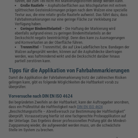
führen, die zum Teil nicht mit Markierungsstoffen belegt werden kann.
Große Rautiefe
– Asphaltoberflächen aus Mischgutarten mit extrem
splittreichen Gesteinskörnungen prägen nach dem Walzen eine spezielle
Textur aus, die eine relativ große Rautiefe aufweist. Das führt dazu, dass
Fahrbahnmarkierungen nur eine geringe Fläche zur Verklebung zur
Verfügung haben.
Geringer Bindemittelanteil
– Die Haftung der Markierung wird
ebenfalls aufgrund eines zu geringen Bindemittelanteils an der
Deckschicht negativ beeinträchtigt. Denn dies kann zu Ausmagerungen
und Kornverlusten an der Oberfläche führen.
Trennmittel
– Trennmittel, die auf Lkw-Ladeflächen bzw. Bandagen der
Walzen aufgesprüht werden, können auf die Asphaltdecke übertragen
werden, was haftmindernd wirkt und die Deckschicht darüber hinaus
partiell zerstören kann.
Tipps für die Applikation von Fahrbahnmarkierungen
Damit die Applikation der Fahrbahnmarkierung trotz der zahlreichen Risiken
gelingen kann, gibt es folgende Möglichkeiten die Haftbarkeit vorab zu
überprüfen:
Vorversuche nach DIN EN ISO 4624
Bei begründeten Zweifeln an der Haftbarkeit, kann der Auftraggeber anordnen,
dass ein Prüfinstitut die Haftfestigkeit nach
DIN EN ISO 4624
„Beschichtungsstoffe – Abreißversuch zur Bestimmung der Haftfestigkeit“
überprüft. Voraussetzung hierfür ist eine fachgerechte Probeapplikation auf
der Unterlage. Das Ergebnis dieser professionellen Prüfung gibt die Mindest-
Zugspannung wieder, die aufgewendet werden muss, um die schwächste
Stelle im System zu brechen.