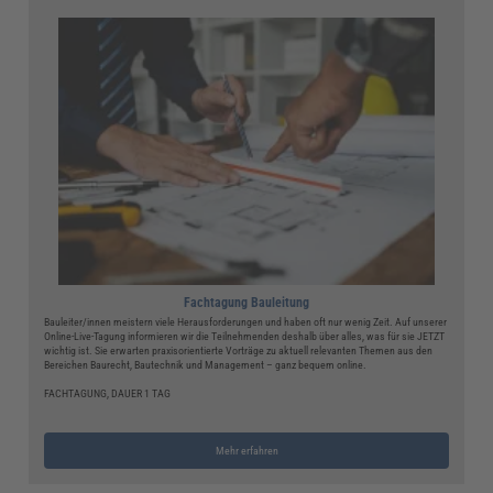
Fachtagung Bauleitung
Bauleiter/innen meistern viele Herausforderungen und haben oft nur wenig Zeit. Auf unserer
Online-Live-Tagung informieren wir die Teilnehmenden deshalb über alles, was für sie JETZT
wichtig ist. Sie erwarten praxisorientierte Vorträge zu aktuell relevanten Themen aus den
Bereichen Baurecht, Bautechnik und Management – ganz bequem online.
FACHTAGUNG, DAUER 1 TAG
Mehr erfahren