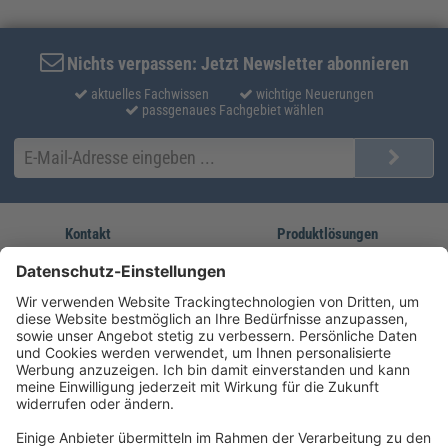
Nichts verpassen: Jetzt Newsletter abonnieren
aktuelles Fachwissen
wichtige Neuerungen
passgenaues Fachgebiet wählen
Kontakt
Produktlösungen
Sie erreichen uns unter:
FORUM Fachliteratur
AKADEMIE HERKERT
(08233) 38 11 23
Unsere Marken
service@forum-verlag.com
Mo-Do 07:30 - 17:00 Uhr
Fr 07:30 - 15:00 Uhr
Folgen Sie uns