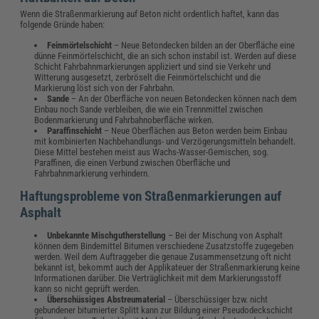
Wenn die Straßenmarkierung auf Beton nicht ordentlich haftet, kann das
folgende Gründe haben:
Feinmörtelschicht
– Neue Betondecken bilden an der Oberfläche eine
dünne Feinmörtelschicht, die an sich schon instabil ist. Werden auf diese
Schicht Fahrbahnmarkierungen appliziert und sind sie Verkehr und
Witterung ausgesetzt, zerbröselt die Feinmörtelschicht und die
Markierung löst sich von der Fahrbahn.
Sande
– An der Oberfläche von neuen Betondecken können nach dem
Einbau noch Sande verbleiben, die wie ein Trennmittel zwischen
Bodenmarkierung und Fahrbahnoberfläche wirken.
Paraffinschicht
– Neue Oberflächen aus Beton werden beim Einbau
mit kombinierten Nachbehandlungs- und Verzögerungsmitteln behandelt.
Diese Mittel bestehen meist aus Wachs-Wasser-Gemischen, sog.
Paraffinen, die einen Verbund zwischen Oberfläche und
Fahrbahnmarkierung verhindern.
Haftungsprobleme von Straßenmarkierungen auf
Asphalt
Unbekannte Mischgutherstellung
– Bei der Mischung von Asphalt
können dem Bindemittel Bitumen verschiedene Zusatzstoffe zugegeben
werden. Weil dem Auftraggeber die genaue Zusammensetzung oft nicht
bekannt ist, bekommt auch der Applikateuer der Straßenmarkierung keine
Informationen darüber. Die Verträglichkeit mit dem Markierungsstoff
kann so nicht geprüft werden.
Überschüssiges Abstreumaterial
– Überschüssiger bzw. nicht
gebundener bitumierter Splitt kann zur Bildung einer Pseudodeckschicht