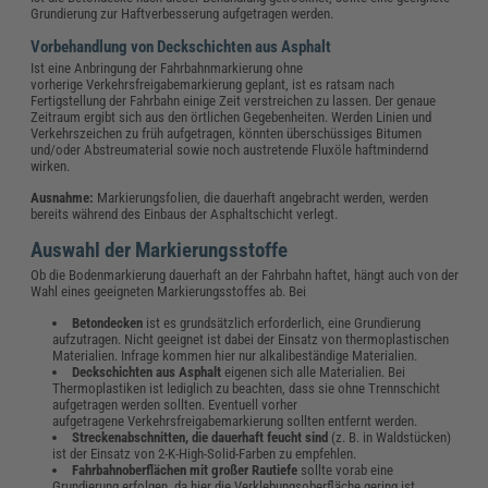
Grundierung zur Haftverbesserung aufgetragen werden.
Vorbehandlung von Deckschichten aus Asphalt
Ist eine Anbringung der Fahrbahnmarkierung ohne
vorherige Verkehrsfreigabemarkierung geplant, ist es ratsam nach
Fertigstellung der Fahrbahn einige Zeit verstreichen zu lassen. Der genaue
Zeitraum ergibt sich aus den örtlichen Gegebenheiten. Werden Linien und
Verkehrszeichen zu früh aufgetragen, könnten überschüssiges Bitumen
und/oder Abstreumaterial sowie noch austretende Fluxöle haftmindernd
wirken.
Ausnahme:
Markierungsfolien, die dauerhaft angebracht werden, werden
bereits während des Einbaus der Asphaltschicht verlegt.
Auswahl der Markierungsstoffe
Ob die Bodenmarkierung dauerhaft an der Fahrbahn haftet, hängt auch von der
Wahl eines geeigneten Markierungsstoffes ab. Bei
Betondecken
ist es grundsätzlich erforderlich, eine Grundierung
aufzutragen. Nicht geeignet ist dabei der Einsatz von thermoplastischen
Materialien. Infrage kommen hier nur alkalibeständige Materialien.
Deckschichten aus Asphalt
eigenen sich alle Materialien. Bei
Thermoplastiken ist lediglich zu beachten, dass sie ohne Trennschicht
aufgetragen werden sollten. Eventuell vorher
aufgetragene Verkehrsfreigabemarkierung sollten entfernt werden.
Streckenabschnitten, die dauerhaft feucht sind
(z. B. in Waldstücken)
ist der Einsatz von 2-K-High-Solid-Farben zu empfehlen.
Fahrbahnoberflächen mit großer Rautiefe
sollte vorab eine
Grundierung erfolgen, da hier die Verklebungsoberfläche gering ist.