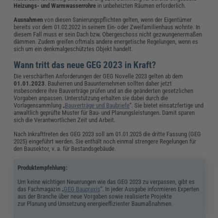
Heizungs- und Warmwasserrohre
in unbeheizten Räumen erforderlich.
Ausnahmen
von diesen Sanierungspflichten gelten, wenn der Eigentümer
bereits vor dem 01.02.2022 in seinem Ein- oder Zweifamilienhaus wohnte. In
diesem Fall muss er sein Dach bzw. Obergeschoss nicht gezwungenermaßen
dämmen. Zudem greifen oftmals andere energetische Regelungen, wenn es
sich um ein denkmalgeschütztes Objekt handelt.
Wann tritt das neue GEG 2023 in Kraft?
Die verschärften Anforderungen der GEG Novelle 2023 gelten ab dem
01.01.2023
. Bauherren und Bauunternehmen sollten daher jetzt
insbesondere ihre Bauverträge prüfen und an die geänderten gesetzlichen
Vorgaben anpassen. Unterstützung erhalten sie dabei durch die
Vorlagensammlung „
Bauverträge und Baubriefe
“. Sie bietet einsatzfertige und
anwaltlich geprüfte Muster für Bau- und Planungsleistungen. Damit sparen
sich die Verantwortlichen Zeit und Arbeit.
Nach Inkrafttreten des GEG 2023 soll am 01.01.2025 die dritte Fassung (GEG
2025) eingeführt werden. Sie enthält noch einmal strengere Regelungen für
den Bausektor, v. a. für Bestandsgebäude.
Produktempfehlung:
Um keine wichtigen Neuerungen wie das GEG 2023 zu verpassen, gibt es
das Fachmagazin „
GEG Baupraxis
“. In jeder Ausgabe informieren Experten
aus der Branche über neue Vorgaben sowie realisierte Projekte
zur Planung und Umsetzung energieeffizienter Baumaßnahmen.