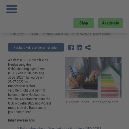
Sie sind hier:
Startseite
»
Fachwissen
»
Bau und Gebäudemanagement
»
Neues
GEG 2023: Änderungen für Bestandsgebäude und Neubauten
Neues GEG 2023: Änderungen für
Shop
Akademie
Bestandsgebäude und Neubauten
10.10.2022 | T. Reddel – Online-Redaktion, Forum Verlag Herkert GmbH
Fachartikel jetzt herunterladen
Ab dem 01.01.2023 gilt eine
Neufassung des
Gebäudeenergiegesetzes
(GEG) von 2020, das sog.
„GEG 2023“. Es wurde am
28.07.2022 im
Bundesgesetzblatt
veröffentlicht und betrifft
insbesondere Neubauten.
Welche Änderungen plant die
© Andrey Popov – stock.adobe.com
GEG Novelle 2023 und worauf
muss sich die Baubranche
jetzt einstellen?
Inhaltsverzeichnis
Referentenentwurf: Was ändert sich mit dem GEG 2023?