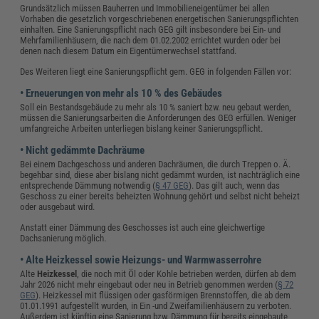
Grundsätzlich müssen Bauherren und Immobilieneigentümer bei allen
Vorhaben die gesetzlich vorgeschriebenen energetischen Sanierungspflichten
einhalten. Eine Sanierungspflicht nach GEG gilt insbesondere bei Ein- und
Mehrfamilienhäusern, die nach dem 01.02.2002 errichtet wurden oder bei
denen nach diesem Datum ein Eigentümerwechsel stattfand.
Des Weiteren liegt eine Sanierungspflicht gem. GEG in folgenden Fällen vor:
• Erneuerungen von mehr als 10 % des Gebäudes
Soll ein Bestandsgebäude zu mehr als 10 % saniert bzw. neu gebaut werden,
müssen die Sanierungsarbeiten die Anforderungen des GEG erfüllen. Weniger
umfangreiche Arbeiten unterliegen bislang keiner Sanierungspflicht.
• Nicht gedämmte Dachräume
Bei einem Dachgeschoss und anderen Dachräumen, die durch Treppen o. Ä.
begehbar sind, diese aber bislang nicht gedämmt wurden, ist nachträglich eine
entsprechende Dämmung notwendig (
§ 47 GEG
). Das gilt auch, wenn das
Geschoss zu einer bereits beheizten Wohnung gehört und selbst nicht beheizt
oder ausgebaut wird.
Anstatt einer Dämmung des Geschosses ist auch eine gleichwertige
Dachsanierung möglich.
• Alte Heizkessel sowie Heizungs- und Warmwasserrohre
Alte
Heizkessel
, die noch mit Öl oder Kohle betrieben werden, dürfen ab dem
Jahr 2026 nicht mehr eingebaut oder neu in Betrieb genommen werden (
§ 72
GEG
). Heizkessel mit flüssigen oder gasförmigen Brennstoffen, die ab dem
01.01.1991 aufgestellt wurden, in Ein -und Zweifamilienhäusern zu verboten.
Außerdem ist künftig eine Sanierung bzw. Dämmung für bereits eingebaute