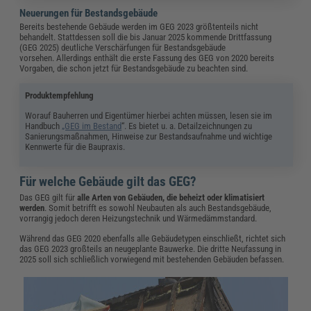
Neuerungen für Bestandsgebäude
Bereits bestehende Gebäude werden im GEG 2023 größtenteils nicht
behandelt. Stattdessen soll die bis Januar 2025 kommende Drittfassung
(GEG 2025) deutliche Verschärfungen für Bestandsgebäude
vorsehen. Allerdings enthält die erste Fassung des GEG von 2020 bereits
Vorgaben, die schon jetzt für Bestandsgebäude zu beachten sind.
Produktempfehlung
Worauf Bauherren und Eigentümer hierbei achten müssen, lesen sie im
Handbuch
„GEG im Bestand
“. Es bietet u. a. Detailzeichnungen zu
Sanierungsmaßnahmen, Hinweise zur Bestandsaufnahme und wichtige
Kennwerte für die Baupraxis.
Für welche Gebäude gilt das GEG?
Das GEG gilt für
alle Arten von
Gebäuden, die beheizt oder klimatisiert
werden
. Somit betrifft es sowohl Neubauten als auch Bestandsgebäude,
vorrangig jedoch deren Heizungstechnik und Wärmedämmstandard.
Während das GEG 2020 ebenfalls alle Gebäudetypen einschließt, richtet sich
das GEG 2023 großteils an neugeplante Bauwerke. Die dritte Neufassung in
2025 soll sich schließlich vorwiegend mit bestehenden Gebäuden befassen.