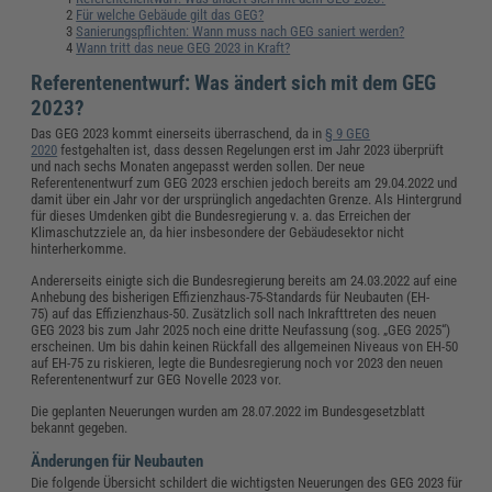
Für welche Gebäude gilt das GEG?
Sanierungspflichten: Wann muss nach GEG saniert werden?
Wann tritt das neue GEG 2023 in Kraft?
Referentenentwurf: Was ändert sich mit dem GEG
2023?
Das GEG 2023 kommt einerseits überraschend, da in
§ 9 GEG
2020
festgehalten ist, dass dessen Regelungen erst im Jahr 2023 überprüft
und nach sechs Monaten angepasst werden sollen. Der neue
Referentenentwurf zum GEG 2023 erschien jedoch bereits am 29.04.2022 und
damit über ein Jahr vor der ursprünglich angedachten Grenze. Als Hintergrund
für dieses Umdenken gibt die Bundesregierung v. a. das Erreichen der
Klimaschutzziele an, da hier insbesondere der Gebäudesektor nicht
hinterherkomme.
Andererseits einigte sich die Bundesregierung bereits am 24.03.2022 auf eine
Anhebung des bisherigen Effizienzhaus-75-Standards für Neubauten (EH-
75) auf das Effizienzhaus-50. Zusätzlich soll nach Inkrafttreten des neuen
GEG 2023 bis zum Jahr 2025 noch eine dritte Neufassung (sog. „GEG 2025“)
erscheinen. Um bis dahin keinen Rückfall des allgemeinen Niveaus von EH-50
auf EH-75 zu riskieren, legte die Bundesregierung noch vor 2023 den neuen
Referentenentwurf zur GEG Novelle 2023 vor.
Die geplanten Neuerungen wurden am 28.07.2022 im Bundesgesetzblatt
bekannt gegeben.
Änderungen für Neubauten
Die folgende Übersicht schildert die wichtigsten Neuerungen des GEG 2023 für