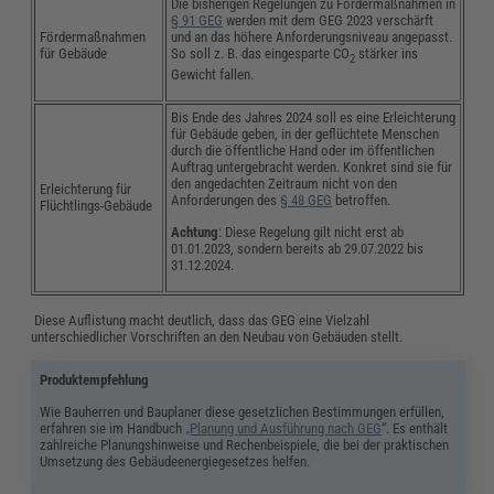
Die bisherigen Regelungen zu Fördermaßnahmen in
§ 91 GEG
werden mit dem GEG 2023 verschärft
Fördermaßnahmen
und an das höhere Anforderungsniveau angepasst.
für Gebäude
So soll z. B. das eingesparte CO
stärker ins
2
Gewicht fallen.
Bis Ende des Jahres 2024 soll es eine Erleichterung
für Gebäude geben, in der geflüchtete Menschen
durch die öffentliche Hand oder im öffentlichen
Auftrag untergebracht werden. Konkret sind sie für
den angedachten Zeitraum nicht von den
Erleichterung für
Anforderungen des
§ 48 GEG
betroffen.
Flüchtlings-Gebäude
Achtung
: Diese Regelung gilt nicht erst ab
01.01.2023, sondern bereits ab 29.07.2022 bis
31.12.2024.
Diese Auflistung macht deutlich, dass das GEG eine Vielzahl
unterschiedlicher Vorschriften an den Neubau von Gebäuden stellt.
Produktempfehlung
Wie Bauherren und Bauplaner diese gesetzlichen Bestimmungen erfüllen,
erfahren sie im Handbuch
„Planung und Ausführung nach GEG
“. Es enthält
zahlreiche Planungshinweise und Rechenbeispiele, die bei der praktischen
Umsetzung des Gebäudeenergiegesetzes helfen.