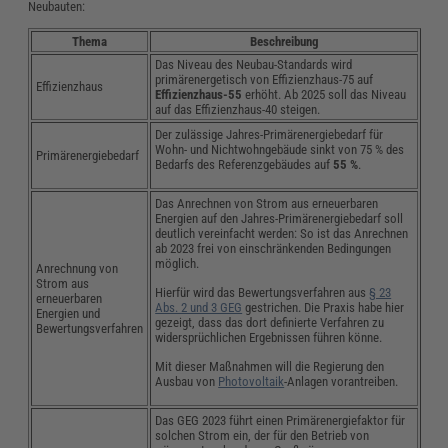
Neubauten:
Thema
Beschreibung
Das Niveau des Neubau-Standards wird
primärenergetisch von Effizienzhaus-75 auf
Effizienzhaus
Effizienzhaus-55
erhöht. Ab 2025 soll das Niveau
auf das Effizienzhaus-40 steigen.
Der zulässige Jahres-Primärenergiebedarf für
Wohn- und Nichtwohngebäude sinkt von 75 % des
Primärenergiebedarf
Bedarfs des Referenzgebäudes auf
55 %
.
Das Anrechnen von Strom aus erneuerbaren
Energien auf den Jahres-Primärenergiebedarf soll
deutlich vereinfacht werden: So ist das Anrechnen
ab 2023 frei von einschränkenden Bedingungen
möglich.
Anrechnung von
Strom aus
Hierfür wird das Bewertungsverfahren aus
§ 23
erneuerbaren
Abs. 2 und 3 GEG
gestrichen. Die Praxis habe hier
Energien und
gezeigt, dass das dort definierte Verfahren zu
Bewertungsverfahren
widersprüchlichen Ergebnissen führen könne.
Mit dieser Maßnahmen will die Regierung den
Ausbau von
Photovoltaik
-Anlagen vorantreiben.
Das GEG 2023 führt einen Primärenergiefaktor für
solchen Strom ein, der für den Betrieb von