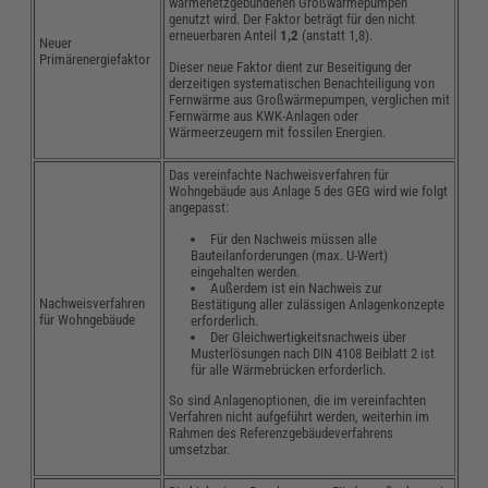
wärmenetzgebundenen Großwärmepumpen
genutzt wird. Der Faktor beträgt für den nicht
erneuerbaren Anteil
1,2
(anstatt 1,8).
Neuer
Primärenergiefaktor
Dieser neue Faktor dient zur Beseitigung der
derzeitigen systematischen Benachteiligung von
Fernwärme aus Großwärmepumpen, verglichen mit
Fernwärme aus KWK-Anlagen oder
Wärmeerzeugern mit fossilen Energien.
Das vereinfachte Nachweisverfahren für
Wohngebäude aus Anlage 5 des GEG wird wie folgt
angepasst:
Für den Nachweis müssen alle
Bauteilanforderungen (max. U-Wert)
eingehalten werden.
Außerdem ist ein Nachweis zur
Nachweisverfahren
Bestätigung aller zulässigen Anlagenkonzepte
für Wohngebäude
erforderlich.
Der Gleichwertigkeitsnachweis über
Musterlösungen nach DIN 4108 Beiblatt 2 ist
für alle Wärmebrücken erforderlich.
So sind Anlagenoptionen, die im vereinfachten
Verfahren nicht aufgeführt werden, weiterhin im
Rahmen des Referenzgebäudeverfahrens
umsetzbar.