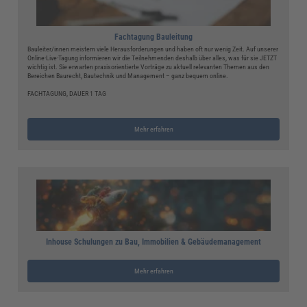
Fachtagung Bauleitung
Bauleiter/innen meistern viele Herausforderungen und haben oft nur wenig Zeit. Auf unserer
Online-Live-Tagung informieren wir die Teilnehmenden deshalb über alles, was für sie JETZT
wichtig ist. Sie erwarten praxisorientierte Vorträge zu aktuell relevanten Themen aus den
Bereichen Baurecht, Bautechnik und Management – ganz bequem online.
FACHTAGUNG, DAUER 1 TAG
Mehr erfahren
Inhouse Schulungen zu Bau, Immobilien & Gebäudemanagement
Mehr erfahren