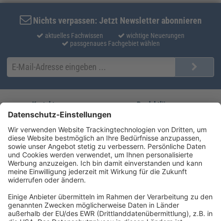
Nichts verpassen: Jetzt Newsletter abonnieren
aktuelles Fachwissen
wichtige Neuerungen
passgenaues Fachgebiet wählen
Kontakt
Produktlösungen
Sie erreichen uns unter:
FORUM Fachliteratur
AKADEMIE HERKERT
(08233) 38 11 23
Unsere Marken
service@forum-verlag.com
Mo-Do 07:30 - 17:00 Uhr
Fr 07:30 - 15:00 Uhr
Folgen Sie uns