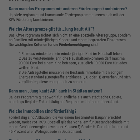
Kann man das Programm mit anderen Förderungen kombinieren?
Ja, viele regionale und kommunale Förderprogramme lassen sich mit der
KfW-Förderung kombinieren.
Welche Altersgrenze gilt für „Jung kauft Alt“?
Das KfW-Programm richtet sich nicht an eine spezielle Altersgruppe, sondern
an Familien mit minderjährigen Kindern und einem begrenzten Einkommen.
Die wichtigsten
Kriterien für die Förderberechtigung
sind:
Es muss mindestens ein minderjähriges Kind im Haushalt leben.
Das zu versteuernde jährliche Haushaltseinkommen darf maximal
90.000 Euro bei einem Kind betragen, zuzüglich 10.000 Euro für jedes
weitere Kind.
Die Antragsteller müssen eine Bestandsimmobilie mit niedrigem
Energiestandard (Energieeffizienzklasse F, G oder H) erwerben und sich
verpflichten, diese energetisch zu sanieren.
Kann man „Jung kauft Alt“ auch in Städten nutzen?
Ja, das Programm gilt sowohl für ländliche als auch städtische Gebiete,
allerdings liegt der Fokus häufig auf Regionen mit höherem Leerstand.
Welche Immobilien sind förderfähig?
Förderfähig sind Altbauten, die vor einem bestimmten Baujahr errichtet
wurden, meist vor 1970. Speziell gilt das vor allem für Bestandsgebäude mit
einem Gebäudeenergieausweis der Klassen F, G oder H. Darunter fallen rund
45 Prozent aller Wohngebäude in Deutschland.