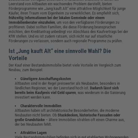
Leerstand von Altbauten ein wachsendes Problem darstellt, bieten
Förderprogramme wie „Jung kauft Alt“ eine attraktive Möglichkeit für junge
Käufer, ihren Traum vom Eigenheim zu verwirklichen. Es empfiehlt sich,
frühzeitig Informationen bei der lokalen Gemeinde oder einem
Immobilienberater einzuholen
, um von den verfügbaren Förderungen zu
profitieren. Dabei sollten Familien, die diese Förderung beanspruchen
möchten, den Kreditantrag unbedingt vor Abschluss des Kaufvertrags bei der
KfW stellen. Und es ist zudem ratsam, sich nicht nur auf staatliche
Förderungen zu verlassen, sondern auch regionale Programme zu prüfen.
Ist „Jung kauft Alt“ eine sinnvolle Wahl? Die
Vorteile
Der Kauf einer Bestandsimmobilie bietet viele Vorteile im Vergleich zum
Neubau, zum Beispiel:
Günstigere Anschaffungskosten
Altbauten sind in der Regel preiswerter als Neubauten, besonders in
ländlichen Regionen, wo der Leerstand hoch ist.
Dadurch lässt sich
bereits beim Kaufpreis viel Geld sparen
, was wiederum in die Sanierung
investiert werden kann.
Charaktervolle Immobilien
Altbauten haben oft architektonische Besonderheiten, die moderne
Neubauten nicht bieten. Ob
Stuckdecken, historische Fassaden oder
große Grundstücke
– ältere Immobilien strahlen oft einen Charme aus,
der bei Neubauten fehlt.
Attraktive Lagen
Viele Bestandsimmobilien befinden sich in gut etablierten Wohngegenden