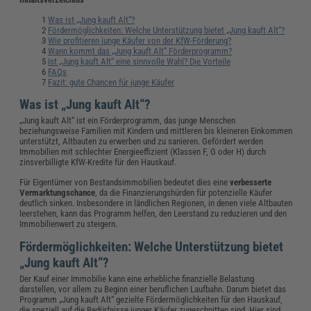
Was ist „Jung kauft Alt“?
Fördermöglichkeiten: Welche Unterstützung bietet „Jung kauft Alt“?
Wie profitieren junge Käufer von der KfW-Förderung?
Wann kommt das „Jung kauft Alt“ Förderprogramm?
Ist „Jung kauft Alt“ eine sinnvolle Wahl? Die Vorteile
FAQs
Fazit: gute Chancen für junge Käufer
Was ist „Jung kauft Alt“?
„Jung kauft Alt“ ist ein Förderprogramm, das junge Menschen
beziehungsweise Familien mit Kindern und mittleren bis kleineren Einkommen
unterstützt, Altbauten zu erwerben und zu sanieren. Gefördert werden
Immobilien mit schlechter Energieeffizient (Klassen F, G oder H) durch
zinsverbilligte KfW-Kredite für den Hauskauf.
Für Eigentümer von Bestandsimmobilien bedeutet dies eine
verbesserte
Vermarktungschance
, da die Finanzierungshürden für potenzielle Käufer
deutlich sinken. Insbesondere in ländlichen Regionen, in denen viele Altbauten
leerstehen, kann das Programm helfen, den Leerstand zu reduzieren und den
Immobilienwert zu steigern.
Fördermöglichkeiten: Welche Unterstützung bietet
„Jung kauft Alt“?
Der Kauf einer Immobilie kann eine erhebliche finanzielle Belastung
darstellen, vor allem zu Beginn einer beruflichen Laufbahn. Darum bietet das
Programm „Jung kauft Alt“ gezielte Fördermöglichkeiten für den Hauskauf,
die speziell auf die Bedürfnisse junger Käufer zugeschnitten sind. Hier sind