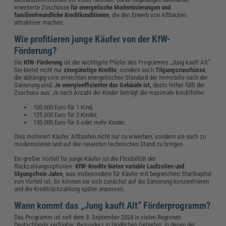
erweiterte Zuschüsse
für energetische Modernisierungen und
familienfreundliche Kreditkonditionen
, die den Erwerb von Altbauten
attraktiver machen.
Wie profitieren junge Käufer von der KfW-
Förderung?
Die
KfW-Förderung
ist der wichtigste Pfeiler des Programms „Jung kauft Alt“.
Sie bietet nicht nur
zinsgünstige Kredite
, sondern auch
Tilgungszuschüsse
,
die abhängig vom erreichten energetischen Standard der Immobilie nach der
Sanierung sind.
Je energieeffizienter das Gebäude ist,
desto höher fällt der
Zuschuss aus: Je nach Anzahl der Kinder beträgt die maximale Kredithöhe:
100.000 Euro für 1 Kind,
125.000 Euro für 2 Kinder,
150.000 Euro für 3 oder mehr Kinder.
Dies motiviert Käufer, Altbauten nicht nur zu erwerben, sondern sie auch zu
modernisieren und auf den neuesten technischen Stand zu bringen.
Ein großer Vorteil für junge Käufer ist die Flexibilität der
Rückzahlungsoptionen.
KfW-Kredite bieten variable Laufzeiten und
tilgungsfreie Jahre
, was insbesondere für Käufer mit begrenztem Startkapital
von Vorteil ist. So können sie sich zunächst auf die Sanierung konzentrieren
und die Kreditrückzahlung später anpassen.
Wann kommt das „Jung kauft Alt“ Förderprogramm?
Das Programm ist seit dem 3. September 2024 in vielen Regionen
Deutschlands verfügbar. Besonders in ländlichen Gebieten, in denen der