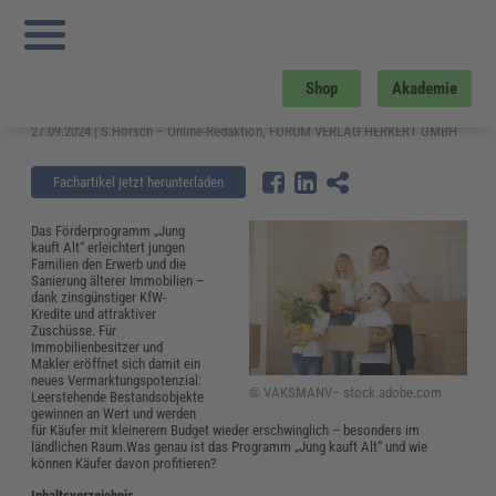
Sie sind hier:
Startseite
»
Fachwissen
»
Bau und Gebäudemanagement
»
Jung
kauft Alt: das Förderprogramm für junge Immobilienkäufer
Jung kauft Alt: das Förderprogramm
Shop
Akademie
für junge Immobilienkäufer
27.09.2024 | S.Horsch – Online-Redaktion, FORUM VERLAG HERKERT GMBH
Fachartikel jetzt herunterladen
Das Förderprogramm „Jung
kauft Alt“ erleichtert jungen
Familien den Erwerb und die
Sanierung älterer Immobilien –
dank zinsgünstiger KfW-
Kredite und attraktiver
Zuschüsse. Für
Immobilienbesitzer und
Makler eröffnet sich damit ein
neues Vermarktungspotenzial:
© VAKSMANV– stock.adobe.com
Leerstehende Bestandsobjekte
gewinnen an Wert und werden
für Käufer mit kleinerem Budget wieder erschwinglich – besonders im
ländlichen Raum.Was genau ist das Programm „Jung kauft Alt“ und wie
können Käufer davon profitieren?
Inhaltsverzeichnis