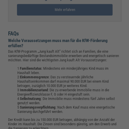
Mehr erfahren
FAQs
Welche Voraussetzungen muss man für die KfW-Förderung
erfüllen?
Das KfW-Programm „Jung kauft Alt” richtet sich an Familien, die eine
sanierungsbedürftige Bestandsimmobilie erwerben und energetisch sanieren
möchten. Hier sind die wichtigsten Jung kauft Alt Voraussetzungen:
Familienstatus
: Mindestens ein minderjähriges Kind muss im
Haushalt leben
.
Einkommensgrenze
: Das zu versteuernde jährliche
Haushaltseinkommen darf maximal 90.000 EUR bei einem Kind
betragen, zuzüglich 10.000 EUR je weiteres Kind
.
Immobilienzustand
: Die zu erwerbende Immobilie muss in die
Energieeffizienzklasse F, G oder H eingestuft sein
.
Selbstnutzung
: Die Immobilie muss mindestens fünf Jahre selbst
genutzt werden
.
Sanierungsverpflichtung
: Nach dem Kauf muss eine energetische
Sanierung durchgeführt werden
.
Der Kredit kann bis zu 150.000 EUR betragen, abhängig von der Anzahl der
Kinder im Haushalt
.
Die Zinsen sind besonders günstig, um den Erwerb und
die Sanierung zu erleichtern
.