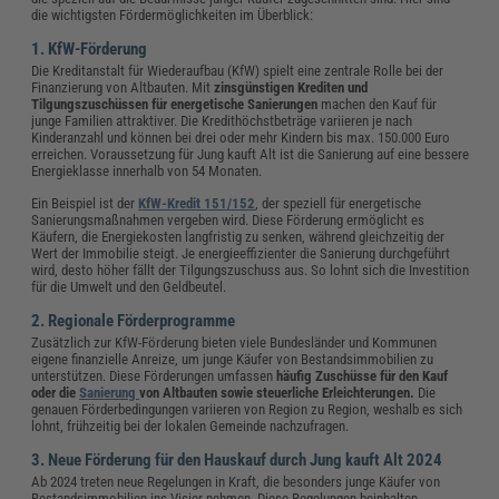
die wichtigsten Fördermöglichkeiten im Überblick:
1. KfW-Förderung
Die Kreditanstalt für Wiederaufbau (KfW) spielt eine zentrale Rolle bei der
Finanzierung von Altbauten. Mit
zinsgünstigen Krediten und
Tilgungszuschüssen für energetische Sanierungen
machen den Kauf für
junge Familien attraktiver. Die Kredithöchstbeträge variieren je nach
Kinderanzahl und können bei drei oder mehr Kindern bis max. 150.000 Euro
erreichen. Voraussetzung für Jung kauft Alt ist die Sanierung auf eine bessere
Energieklasse innerhalb von 54 Monaten.
Ein Beispiel ist der
KfW-Kredit 151/152
, der speziell für energetische
Sanierungsmaßnahmen vergeben wird. Diese Förderung ermöglicht es
Käufern, die Energiekosten langfristig zu senken, während gleichzeitig der
Wert der Immobilie steigt. Je energieeffizienter die Sanierung durchgeführt
wird, desto höher fällt der Tilgungszuschuss aus. So lohnt sich die Investition
für die Umwelt und den Geldbeutel.
2. Regionale Förderprogramme
Zusätzlich zur KfW-Förderung bieten viele Bundesländer und Kommunen
eigene finanzielle Anreize, um junge Käufer von Bestandsimmobilien zu
unterstützen. Diese Förderungen umfassen
häufig Zuschüsse für den Kauf
oder die
Sanierung
von Altbauten sowie steuerliche Erleichterungen.
Die
genauen Förderbedingungen variieren von Region zu Region, weshalb es sich
lohnt, frühzeitig bei der lokalen Gemeinde nachzufragen.
3. Neue Förderung für den Hauskauf durch Jung kauft Alt 2024
Ab 2024 treten neue Regelungen in Kraft, die besonders junge Käufer von
Bestandsimmobilien ins Visier nehmen. Diese Regelungen beinhalten