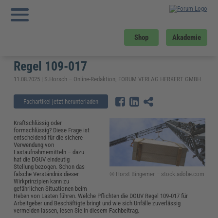
Sie sind hier:
Startseite
»
Fachwissen
»
Bau und Gebäudemanagement
»
Lastaufnahmemittel: mehr Sicherheit am Haken – ein Blick in die DGUV Regel
109-017
Lastaufnahmemittel: mehr Sicherheit
Shop
Akademie
am Haken – ein Blick in die DGUV
Regel 109-017
11.08.2025 | S.Horsch – Online-Redaktion, FORUM VERLAG HERKERT GMBH
Fachartikel jetzt herunterladen
Kraftschlüssig oder
formschlüssig? Diese Frage ist
entscheidend für die sichere
Verwendung von
Lastaufnahmemitteln – dazu
hat die DGUV eindeutig
Stellung bezogen. Schon das
© Horst Bingemer – stock.adobe.com
falsche Verständnis dieser
Wirkprinzipien kann zu
gefährlichen Situationen beim
Heben von Lasten führen. Welche Pflichten die DGUV Regel 109‑017 für
Arbeitgeber und Beschäftigte bringt und wie sich Unfälle zuverlässig
vermeiden lassen, lesen Sie in diesem Fachbeitrag.