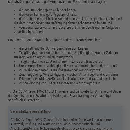
selbstständigen Anschlagen von Lasten nur Personen beauftragen,
die das 18. Lebensjahr vollendet haben,
die körperlich und geistig geeignet sind,
die für das selbstständige Anschlagen von Lasten qualifiziert sind und
die dem Arbeitgeber ihre Befähigung dazu nachgewiesen haben und
von denen zu erwarten ist, dass sie die ihnen übertragenen Aufgaben
zuverlässig erfüllen.
Dazu benötigen die Anschläger unter anderem
Kenntnisse
über:
die Ermittlung der Schwerpunktlage von Lasten
Tragfähigkeit von Anschlagmitteln in Abhängigkeit von der Zahl der
Stränge, Anschlagart und Neigungswinkel
Tragfähigkeit von Lastaufnahmemitteln, zum Beispiel von
Lasthebemagneten, in Abhängigkeit vom Werkstoff der Last, Luftspalt
Auswahl geeigneter Lastaufnahme- oder Anschlagmittel
Zeichengebung, Verständigung zwischen Anschläger und Kranführer
Erkennen der Ablegereife von Lastaufnahme- und Anschlagmitteln
Aufbewahrung von Lastaufnahme- und Anschlagmitteln
→ Die DGUV Regel 109-017 gibt Hinweise und Beispiele für Umfang und Dauer
der Qualifizierung. Es wird empfohlen, die Beauftragung der Anschläger
schriftlich zu erteilen.
Veranstaltungsempfehlung
Die DGUV Regel 109-017 schafft ein fundiertes Regelwerk zur sicheren
Auswahl, Prüfung und Nutzung von Lastaufnahmemitteln und
Anschlagmitteln im Hebezeugbetrieb. Das praxisrelevante Fachwissen