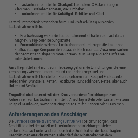
Lastaufnahmemittel für
Stückgut
: Lasthaken, C-Haken, Zangen,
Klemmen, Lasthebemagneten, Vakuumheber
Lastaufnahmemittel für
Schüttgut
: Behälter und Kübel
Es wird unterschieden zwischen form- und kraftschlüssig wirkenden
Lastaufnahmemitteln:
Kraftschlüssig
wirkende Lastaufnahmemittel halten die Last durch
Magnet-, Saug- oder Reibungskräfte.
Formschlüssig
wirkende Lastaufnahmemittel tragen die Last ohne
kraftschlüssige Komponenten ausschließlich über das Zusammenwirken
der geometrisch abgestimmten Formen, zum Beispiel durch Umfassen
oder Unterfassen.
Anschlagmittel
sind nicht zum Hebezeug gehörende Einrichtungen, die eine
Verbindung zwischen Tragmittel und Last oder Tragmittel und
Lastaufnahmemittel herstellen. Hierzu gehören zum Beispiel Endlosseile,
Hebebänder, Drahtseile, Ketten, Textilgurte, Rundschlingen, Netze, aber auch
Haken und Schäkel.
Tragmittel
sind dauernd mit dem Kran verbundene Einrichtungen zum
Aufnehmen von Lastaufnahmemitteln, Anschlagmitteln oder Lasten, wie zum
Beispiel Kranhaken, sowie fest eingebaute Greifer, Zangen oder Traversen.
Anforderungen an den Anschläger
Die
Betriebssicherheitsverordnung (BetrSichV)
soll dafür sorgen, dass
Beschäftigte bei der Arbeit mit Lastaufnahmeeinrichtungen sicher
bleiben. Dies soll unter anderem durch die Qualifikation der beauftragten
Beschäftigten erreicht werden. Daher darf der Arbeitgeber mit dem