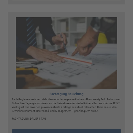
Fachtagung Bauleitung
Bauleiter/innen meistern viele Herausforderungen und haben oft nur wenig Zeit. Auf unserer
Online-Live-Tagung informieren wir die Teilnehmenden deshalb über alles, was für sie JETZT
wichtig ist. Sie erwarten praxisorientierte Vorträge zu aktuell relevanten Themen aus den
Bereichen Baurecht, Bautechnik und Management – ganz bequem online.
FACHTAGUNG, DAUER 1 TAG