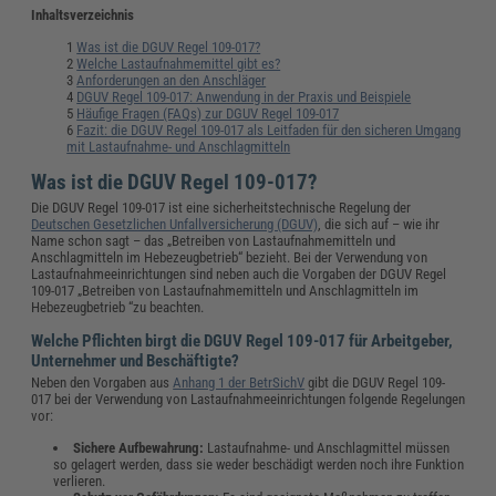
Inhaltsverzeichnis
Was ist die DGUV Regel 109-017?
Welche Lastaufnahmemittel gibt es?
Anforderungen an den Anschläger
DGUV Regel 109-017: Anwendung in der Praxis und Beispiele
Häufige Fragen (FAQs) zur DGUV Regel 109-017
Fazit: die DGUV Regel 109-017 als Leitfaden für den sicheren Umgang
mit Lastaufnahme- und Anschlagmitteln
Was ist die DGUV Regel 109-017?
Die DGUV Regel 109-017 ist eine sicherheitstechnische Regelung der
Deutschen Gesetzlichen Unfallversicherung (DGUV)
, die sich auf – wie ihr
Name schon sagt – das „Betreiben von Lastaufnahmemitteln und
Anschlagmitteln im Hebezeugbetrieb“ bezieht. Bei der Verwendung von
Lastaufnahmeeinrichtungen sind neben auch die Vorgaben der DGUV Regel
109-017 „Betreiben von Lastaufnahmemitteln und Anschlagmitteln im
Hebezeugbetrieb “zu beachten.
Welche Pflichten birgt die DGUV Regel 109-017 für Arbeitgeber,
Unternehmer und Beschäftigte?
Neben den Vorgaben aus
Anhang 1 der BetrSichV
gibt die DGUV Regel 109-
017 bei der Verwendung von Lastaufnahmeeinrichtungen folgende Regelungen
vor:
Sichere Aufbewahrung:
Lastaufnahme- und Anschlagmittel müssen
so gelagert werden, dass sie weder beschädigt werden noch ihre Funktion
verlieren.