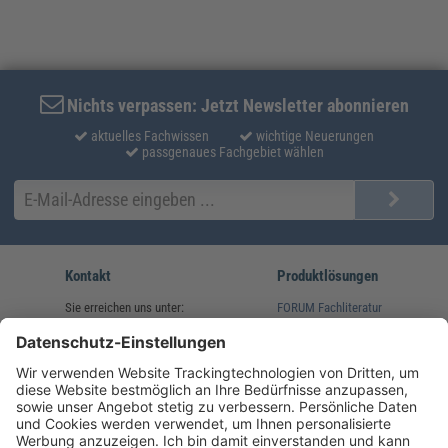
Nichts verpassen: Jetzt Newsletter abonnieren
aktuelles Fachwissen
wichtige Neuerungen
passgenaues Fachgebiet wählen
Kontakt
Produktlösungen
Sie erreichen uns unter:
FORUM Fachliteratur
AKADEMIE HERKERT
(08233) 38 11 23
Unsere Marken
service@forum-verlag.com
Mo-Do 07:30 - 17:00 Uhr
Fr 07:30 - 15:00 Uhr