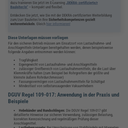
dazu trainieren Sie jetzt im E-Learning
„DEKRA-zertifizierte/r
Bauleiter/in“
– kompakt und flexibel.
Entdecken Sie jetzt, wie Sie mit der DEKRA-zertifizierten Weiterbildung
zum/zurr Bauleiter/in Ihre
Sicherheitskompetenzen gezielt
weiterentwickeln
. Gleich
hier informieren!
Diese Unterlagen müssen vorliegen
Für den sicheren Betrieb müssen am Einsatzort von Lastaufnahme- und
Anschlagmitteln Unterlagen bereitgehalten werden, denen beispielsweise
folgende Angaben entnommen werden können:
Tragfähigkeit
Eigengewicht von Lastaufnahme- und Anschlagmitteln
zulässiger Greifbereich von Lastaufnahmemitteln, die die Last über
Klemmkräfte halten (zum Beispiel bei Rohrgreifern der größte und
kleinste äußere Rohrdurchmesser)
Fassungsvermögen von Lastaufnahmemitteln für Schüttgut
Mindestlast von selbstansaugenden Vakuumhebern
DGUV Regel 109-017: Anwendung in der Praxis und
Beispiele
Hebebänder und Rundschlingen:
Die DGUV Regel 109-017 gibt
detaillierte Hinweise zur sicheren Verwendung, zulässigen Belastung,
korrekten Kennzeichnung und regelmäßigen Prüfung dieser
Anschlagmittel.
Lasthebemagnete:
Bei Umschnürung von Stahlbündeln mit Magneten