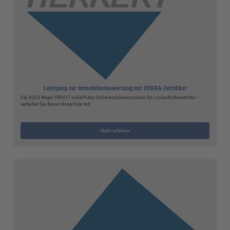
Lehrgang zur Immobilienbewertung mit DEKRA-Zertifikat
Die DGUV-Regel 109-017 schärft das Sicherheitsbewusstsein für Lastaufnahmemittel –
vertiefen Sie dieses Know-how mit
Mehr erfahren