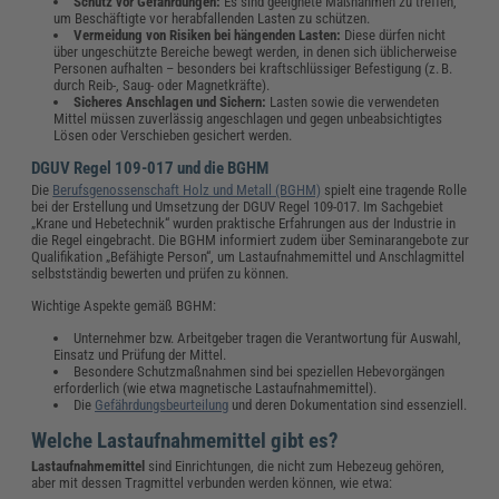
Schutz vor Gefährdungen:
Es sind geeignete Maßnahmen zu treffen,
um Beschäftigte vor herabfallenden Lasten zu schützen.
Vermeidung von Risiken bei hängenden Lasten:
Diese dürfen nicht
über ungeschützte Bereiche bewegt werden, in denen sich üblicherweise
Personen aufhalten – besonders bei kraftschlüssiger Befestigung (z. B.
durch Reib-, Saug- oder Magnetkräfte).
Sicheres Anschlagen und Sichern:
Lasten sowie die verwendeten
Mittel müssen zuverlässig angeschlagen und gegen unbeabsichtigtes
Lösen oder Verschieben gesichert werden.
DGUV Regel 109-017 und die BGHM
Die
Berufsgenossenschaft Holz und Metall (BGHM)
spielt eine tragende Rolle
bei der Erstellung und Umsetzung der DGUV Regel 109-017. Im Sachgebiet
„Krane und Hebetechnik“ wurden praktische Erfahrungen aus der Industrie in
die Regel eingebracht. Die BGHM informiert zudem über Seminarangebote zur
Qualifikation „Befähigte Person“, um Lastaufnahmemittel und Anschlagmittel
selbstständig bewerten und prüfen zu können.
Wichtige Aspekte gemäß BGHM:
Unternehmer bzw. Arbeitgeber tragen die Verantwortung für Auswahl,
Einsatz und Prüfung der Mittel.
Besondere Schutzmaßnahmen sind bei speziellen Hebevorgängen
erforderlich (wie etwa magnetische Lastaufnahmemittel).
Die
Gefährdungsbeurteilung
und deren Dokumentation sind essenziell.
Welche Lastaufnahmemittel gibt es?
Lastaufnahmemittel
sind Einrichtungen, die nicht zum Hebezeug gehören,
aber mit dessen Tragmittel verbunden werden können, wie etwa: