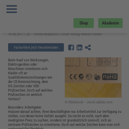
Sie sind hier:
Startseite
»
Fachwissen
»
Bau und Gebäudemanagement
»
Prüfzeichen auf Geräten: Auf diese Zeichen können Sie sich verlassen
Prüfzeichen auf Geräten: Auf diese
Shop
Akademie
Zeichen können Sie sich verlassen
10.08.2017 | JS – Online-Redaktion, Forum Verlag Herkert GmbH
Fachartikel jetzt herunterladen
Beim Kauf von Werkzeugen,
Elektrogeräten oder
Maschinen orientieren sich
Käufer oft an
Qualitätskennzeichnungen wie
der CE-Kennzeichnung, dem
GS-Zeichen oder VDE-
Prüfzeichen. Doch auf welches
Prüfzeichen ist wirklich
Verlass?
© ifeelstock – stock.adobe.com
Besonders Arbeitgeber
müssen darauf achten, ihren Beschäftigten nur Arbeitsmittel zur Verfügung zu
stellen, von denen keine Gefahr ausgeht. Da reicht es nicht, nach dem
niedrigsten Preis zu suchen, sondern ist grundsätzlich sinnvoll, sich an
seriösen Prüfzeichen zu orientieren. Doch auf welche Zeichen kann man sich
verlassen? Ein Überblick: