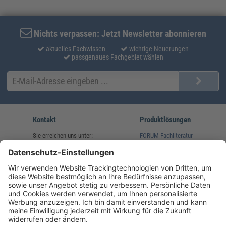
Nichts verpassen: Jetzt Newsletter abonnieren
aktuelles Fachwissen
wichtige Neuerungen
passgenaues Fachgebiet wählen
Kontakt
Produktlösungen
Sie erreichen uns unter:
FORUM Fachliteratur
AKADEMIE HERKERT
(08233) 38 11 23
Unsere Marken
service@forum-verlag.com
Mo-Do 07:30 - 17:00 Uhr
Fr 07:30 - 15:00 Uhr
Folgen Sie uns