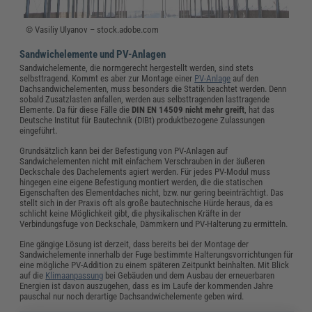
© Vasiliy Ulyanov – stock.adobe.com
Sandwichelemente und PV-Anlagen
Sandwichelemente, die normgerecht hergestellt werden, sind stets
selbsttragend. Kommt es aber zur Montage einer
PV-Anlage
auf den
Dachsandwichelementen, muss besonders die Statik beachtet werden. Denn
sobald Zusatzlasten anfallen, werden aus selbsttragenden lasttragende
Elemente. Da für diese Fälle die
DIN EN 14509 nicht mehr greift
, hat das
Deutsche Institut für Bautechnik (DIBt) produktbezogene Zulassungen
eingeführt.
Grundsätzlich kann bei der Befestigung von PV-Anlagen auf
Sandwichelementen nicht mit einfachem Verschrauben in der äußeren
Deckschale des Dachelements agiert werden. Für jedes PV-Modul muss
hingegen eine eigene Befestigung montiert werden, die die statischen
Eigenschaften des Elementdaches nicht, bzw. nur gering beeinträchtigt. Das
stellt sich in der Praxis oft als große bautechnische Hürde heraus, da es
schlicht keine Möglichkeit gibt, die physikalischen Kräfte in der
Verbindungsfuge von Deckschale, Dämmkern und PV-Halterung zu ermitteln.
Eine gängige Lösung ist derzeit, dass bereits bei der Montage der
Sandwichelemente innerhalb der Fuge bestimmte Halterungsvorrichtungen für
eine mögliche PV-Addition zu einem späteren Zeitpunkt beinhalten. Mit Blick
auf die
Klimaanpassung
bei Gebäuden und dem Ausbau der erneuerbaren
Energien ist davon auszugehen, dass es im Laufe der kommenden Jahre
pauschal nur noch derartige Dachsandwichelemente geben wird.