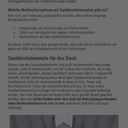
Schlagwetterseite der Sandwichmodule handelt.
Welche Werbealternativen auf Sandwichelementen gibt es?
Wer nicht auf Folierung zurückgreifen möchte, dem stehen folgende
Möglichkeiten offen:
Farbaufträge als Anstrich oder im Prüfverfahren
Tafeln aus Hartplastik mit eigener Unterkonstruktion
Spannrahmen auf den Sandwichelementen
An dieser Stelle muss aber gesagt werden, dass alle dieser Alternativen ein
gewisses Maß an Schadenspotenzial mit sich bringen.
Sandwichelemente für das Dach
Ebenso wie die Fassadenelemente sind auch Dachelemente heutzutage
populär. Jedoch unterscheidet sich der Aufbau des Letzteren, da es aus
einem untenliegenden, ebenen Deckblech und einem oberen Trapezprofil
besteht. Bei der Befestigung eines derartigen Sandwichelementen im
Dachbereich steht die anzunehmende Soglast im Eck-, Rand- und
Normbereich im Fokus der statischen Betrachtung. So muss jedes
Sandwichelement je Auflager mit mindestens zwei Schrauben befestigt
werden. Bei einer derartigen Montage sollte auch gezielt darauf geachtet
werden, dass die
Dichtscheiben unter dem Kopf der Befestigungsschrauben
einen Mindestdurchmesser von 19 mm
aufweisen (Kalotten sind auch
zulässig).