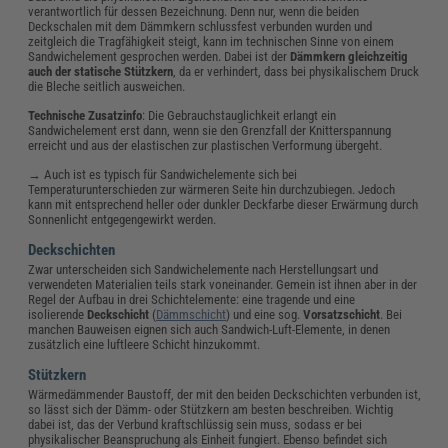
verantwortlich für dessen Bezeichnung. Denn nur, wenn die beiden
Deckschalen mit dem Dämmkern schlussfest verbunden wurden und
zeitgleich die Tragfähigkeit steigt, kann im technischen Sinne von einem
Sandwichelement gesprochen werden. Dabei ist der
Dämmkern gleichzeitig
auch der statische Stützkern
, da er verhindert, dass bei physikalischem Druck
die Bleche seitlich ausweichen.
Technische Zusatzinfo
: Die Gebrauchstauglichkeit erlangt ein
Sandwichelement erst dann, wenn sie den Grenzfall der Knitterspannung
erreicht und aus der elastischen zur plastischen Verformung übergeht.
→ Auch ist es typisch für Sandwichelemente sich bei
Temperaturunterschieden zur wärmeren Seite hin durchzubiegen. Jedoch
kann mit entsprechend heller oder dunkler Deckfarbe dieser Erwärmung durch
Sonnenlicht entgegengewirkt werden.
Deckschichten
Zwar unterscheiden sich Sandwichelemente nach Herstellungsart und
verwendeten Materialien teils stark voneinander. Gemein ist ihnen aber in der
Regel der Aufbau in drei Schichtelemente: eine tragende und eine
isolierende
Deckschicht
(
Dämmschicht
) und eine sog.
Vorsatzschicht
. Bei
manchen Bauweisen eignen sich auch Sandwich-Luft-Elemente, in denen
zusätzlich eine luftleere Schicht hinzukommt.
Stützkern
Wärmedämmender Baustoff, der mit den beiden Deckschichten verbunden ist,
so lässt sich der Dämm- oder Stützkern am besten beschreiben. Wichtig
dabei ist, das der Verbund kraftschlüssig sein muss, sodass er bei
physikalischer Beanspruchung als Einheit fungiert. Ebenso befindet sich