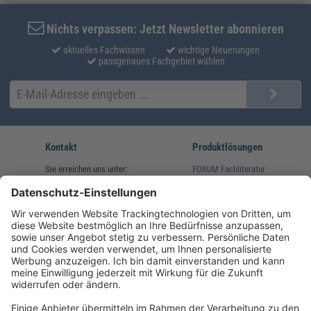
Nichts verpassen: Jetzt Newsletter abonnieren
aktuelles Fachwissen
wichtige Neuerungen
passgenaues Fachgebiet wählen
Kontakt
Produktlösungen
Sie erreichen uns unter:
FORUM Fachliteratur
AKADEMIE HERKERT
(08233) 38 11 23
Unsere Marken
service@forum-verlag.com
Mo-Do 07:30 - 17:00 Uhr
Fr 07:30 - 15:00 Uhr
Folgen Sie uns