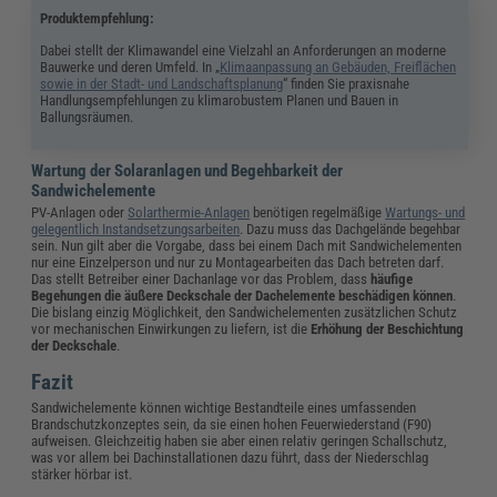
Produktempfehlung:
Dabei stellt der Klimawandel eine Vielzahl an Anforderungen an moderne
Bauwerke und deren Umfeld. In „
Klimaanpassung an Gebäuden, Freiflächen
sowie in der Stadt- und Landschaftsplanung
“ finden Sie praxisnahe
Handlungsempfehlungen zu klimarobustem Planen und Bauen in
Ballungsräumen.
Wartung der Solaranlagen und Begehbarkeit der
Sandwichelemente
PV-Anlagen oder
Solarthermie-Anlagen
benötigen regelmäßige
Wartungs- und
gelegentlich Instandsetzungsarbeiten
. Dazu muss das Dachgelände begehbar
sein. Nun gilt aber die Vorgabe, dass bei einem Dach mit Sandwichelementen
nur eine Einzelperson und nur zu Montagearbeiten das Dach betreten darf.
Das stellt Betreiber einer Dachanlage vor das Problem, dass
häufige
Begehungen die äußere Deckschale der Dachelemente beschädigen können
.
Die bislang einzig Möglichkeit, den Sandwichelementen zusätzlichen Schutz
vor mechanischen Einwirkungen zu liefern, ist die
Erhöhung der Beschichtung
der Deckschale
.
Fazit
Sandwichelemente können wichtige Bestandteile eines umfassenden
Brandschutzkonzeptes sein, da sie einen hohen Feuerwiederstand (F90)
aufweisen. Gleichzeitig haben sie aber einen relativ geringen Schallschutz,
was vor allem bei Dachinstallationen dazu führt, dass der Niederschlag
stärker hörbar ist.