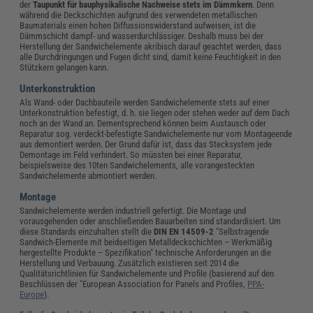
der
Taupunkt für bauphysikalische Nachweise stets im Dämmkern
. Denn
während die Deckschichten aufgrund des verwendeten metallischen
Baumaterials einen hohen Diffussionswiderstand aufweisen, ist die
Dämmschicht dampf- und wasserdurchlässiger. Deshalb muss bei der
Herstellung der Sandwichelemente akribisch darauf geachtet werden, dass
alle Durchdringungen und Fugen dicht sind, damit keine Feuchtigkeit in den
Stützkern gelangen kann.
Unterkonstruktion
Als Wand- oder Dachbauteile werden Sandwichelemente stets auf einer
Unterkonstruktion befestigt, d. h. sie liegen oder stehen weder auf dem Dach
noch an der Wand an. Dementsprechend können beim Austausch oder
Reparatur sog. verdeckt-befestigte Sandwichelemente nur vom Montageende
aus demontiert werden. Der Grund dafür ist, dass das Stecksystem jede
Demontage im Feld verhindert. So müssten bei einer Reparatur,
beispielsweise des 10ten Sandwichelements, alle vorangesteckten
Sandwichelemente abmontiert werden.
Montage
Sandwichelemente werden industriell gefertigt. Die Montage und
vorausgehenden oder anschließenden Bauarbeiten sind standardisiert. Um
diese Standards einzuhalten stellt die
DIN EN 14509-2
"Selbstragende
Sandwich-Elemente mit beidseitigen Metalldeckschichten – Werkmäßig
hergestellte Produkte – Spezifikation" technische Anforderungen an die
Herstellung und Verbauung. Zusätzlich existieren seit 2014 die
Qualitätsrichtlinien für Sandwichelemente und Profile (basierend auf den
Beschlüssen der "European Association for Panels and Profiles,
PPA-
Europe
).