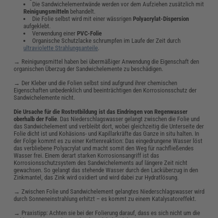
Die Sandwichelementwände werden vor dem Aufziehen zusätzlich mit
Reinigungsmitteln
behandelt.
Die Folie selbst wird mit einer wässrigen
Polyacrylat-Dispersion
aufgeklebt.
Verwendung einer
PVC-Folie
Organische Schutzlacke schrumpfen im Laufe der Zeit durch
ultraviolette Strahlungsanteile
.
→ Reinigungsmittel haben bei übermäßiger Anwendung die Eigenschaft den
organischen Überzug der Sandwichelemente zu beschädigen.
→ Der Kleber und die Folien selbst sind aufgrund ihrer chemischen
Eigenschaften unbedenklich und beeinträchtigen den Korrosionsschutz der
Sandwichelemente nicht.
Die Ursache für die Rostrotbildung ist das Eindringen von Regenwasser
oberhalb der Folie
. Das Niederschlagswasser gelangt zwischen die Folie und
das Sandwichelement und verbleibt dort, wobei gleichzeitig die Unterseite der
Folie dicht ist und Kohäsions- und Kapillarkräfte das Ganze in situ halten. In
der Folge kommt es zu einer Kettenreaktion: Das eingedrungene Wasser löst
das verbliebene Polyacrylat und macht somit den Weg für nachfließendes
Wasser frei. Einem derart starken Korrosionsangriff ist das
Korrosionsschutzsystem des Sandwichelements auf längere Zeit nicht
gewachsen. So gelangt das stehende Wasser durch den Lacküberzug in den
Zinkmantel, das Zink wird oxidiert und wird dabei zur Hydratlösung.
→ Zwischen Folie und Sandwichelement gelangtes Niederschlagswasser wird
durch Sonneneinstrahlung erhitzt – es kommt zu einem Katalysatoreffekt.
→ Praxistipp: Achten sie bei der Folierung darauf, dass es sich nicht um die