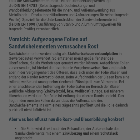
Falls die Sandwichelemente ein Teil der Dachdeckung werden, gilt
die
DIN EN 14782
(Selbsttragende Dachdeckungs- und
Wandbekleidungselemente für die Innen-. und Außenanwendung aus
Metallblech – Produktspezifikationen und Anforderungen für selbsttragende
Profile). Speziell für die Unterkonstruktion der Sandwichelemente ist
die
DIN EN 1090
(Ausführung von Stahlt- und Aluminiumtragwerken für
tragende Profile) verantwortlich.
Vorsicht: Aufgezogene Folien auf
Sandwichelementen verursachen Rost
Sandwichelemente werden häufig als
Stahlhartschaumverbundplatten
in
Gewerbebauten verwendet. So entstehen meist große, fensterlose
Oberflächen, die als Werbeträger genutzt werden können. Aufgeklebte Folien
zu verwenden, ist hierbei die favorisierte Vorgehensweise. Nun zeigte sich
aber in der Vergangenheit des Öfteren, dass sich unter der Folie Blasen und
entlang der Ränder
Rotrost
bildeten. Beim Aufschneiden der Blasen kam eine
milchig-weiße und unangenehm riechende Flüssigkeit zum Vorschein. Bei
einer anschließenden Entfernung der Folie traten im Bereich der Blasen
weißliche Ablagerung (
Zinkhydroxid, bzw. Weißrost
) zutage. Bei näherem
Hinschauen wird klar: Die Folie ist entlang des oberen Rands undicht. Das
liegt in den meisten Fällen daran, dass die Außenschale des
Sandwichelements in Form eines Sägezahns profiliert und die Folie dadurch
punktuell nicht luftdicht ist.
Aber was beeinflusst nun die Rost- und Blasenbildung konkret?
Die Folie wird direkt nach der Behandlung der Außenschale des
Sandwichelements mit einem
Zinküberzug und einem Schutzlack
angebracht.