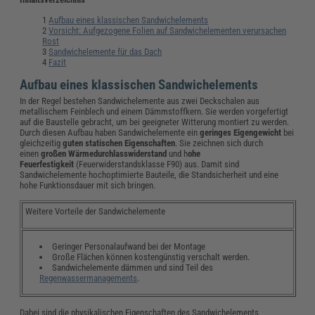
Aufbau eines klassischen Sandwichelements
Vorsicht: Aufgezogene Folien auf Sandwichelementen verursachen
Rost
Sandwichelemente für das Dach
Fazit
Aufbau eines klassischen Sandwichelements
In der Regel bestehen Sandwichelemente aus zwei Deckschalen aus
metallischem Feinblech und einem Dämmstoffkern. Sie werden vorgefertigt
auf die Baustelle gebracht, um bei geeigneter Witterung montiert zu werden.
Durch diesen Aufbau haben Sandwichelemente ein
geringes Eigengewicht
bei
gleichzeitig
guten statischen Eigenschaften
. Sie zeichnen sich durch
einen
großen Wärmedurchlasswiderstand
und h
ohe
Feuerfestigkeit
(Feuerwiderstandsklasse F90) aus. Damit sind
Sandwichelemente hochoptimierte Bauteile, die Standsicherheit und eine
hohe Funktionsdauer mit sich bringen.
Weitere Vorteile der Sandwichelemente
Geringer Personalaufwand bei der Montage
Große Flächen können kostengünstig verschalt werden.
Sandwichelemente dämmen und sind Teil des
Regenwassermanagements
.
Dabei sind die physikalischen Eigenschaften des Sandwichelements