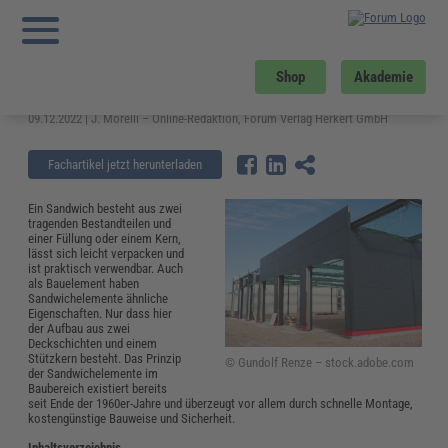
Sie sind hier:
Startseite
»
Fachwissen
»
Bau und Gebäudemanagement
»
Was
leisten moderne Sandwichelemente?
Was leisten moderne
Shop
Akademie
Sandwichelemente?
09.12.2022 | J. Morelli – Online-Redaktion, Forum Verlag Herkert GmbH
Fachartikel jetzt herunterladen
Ein Sandwich besteht aus zwei
tragenden Bestandteilen und
einer Füllung oder einem Kern,
lässt sich leicht verpacken und
ist praktisch verwendbar. Auch
als Bauelement haben
Sandwichelemente ähnliche
Eigenschaften. Nur dass hier
der Aufbau aus zwei
Deckschichten und einem
Stützkern besteht. Das Prinzip
© Gundolf Renze – stock.adobe.com
der Sandwichelemente im
Baubereich existiert bereits
seit Ende der 1960er-Jahre und überzeugt vor allem durch schnelle Montage,
kostengünstige Bauweise und Sicherheit.
Inhaltsverzeichnis