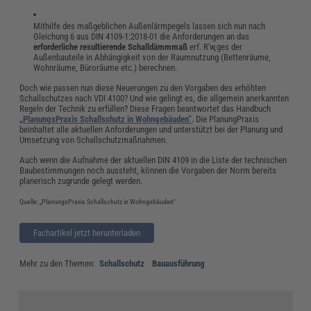
Mithilfe des maßgeblichen Außenlärmpegels lassen sich nun nach
Gleichung 6 aus DIN 4109-1:2018-01 die Anforderungen an das
erforderliche resultierende Schalldämmmaß
erf. R'w,ges der
Außenbauteile in Abhängigkeit von der Raumnutzung (Bettenräume,
Wohnräume, Büroräume etc.) berechnen.
Doch wie passen nun diese Neuerungen zu den Vorgaben des erhöhten
Schallschutzes nach VDI 4100? Und wie gelingt es, die allgemein anerkannten
Regeln der Technik zu erfüllen? Diese Fragen beantwortet das Handbuch
„PlanungsPraxis Schallschutz in Wohngebäuden“
. Die PlanungPraxis
beinhaltet alle aktuellen Anforderungen und unterstützt bei der Planung und
Umsetzung von Schallschutzmaßnahmen.
Auch wenn die Aufnahme der aktuellen DIN 4109 in die Liste der technischen
Baubestimmungen noch aussteht, können die Vorgaben der Norm bereits
planerisch zugrunde gelegt werden.
Quelle: „PlanungsPraxis Schallschutz in Wohngebäuden“
Fachartikel jetzt herunterladen
Mehr zu den Themen:
Schallschutz
Bauausführung