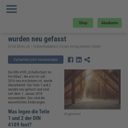
Sie sind hier:
Startseite
»
Fachwissen
»
Bau und Gebäudemanagement
»
Schallschutz in Wohngebäuden nach neuer DIN 4109 – Teil 1 und Teil 2 wurden
neu gefasst
Schallschutz in Wohngebäuden nach
Shop
Akademie
neuer DIN 4109 – Teil 1 und Teil 2
wurden neu gefasst
07.03.2018 | JS – Online-Redaktion, Forum Verlag Herkert GmbH
Fachartikel jetzt herunterladen
Die DIN 4109 „Schallschutz im
Hochbau“, die erst im Juli
2016 neu erschienen ist, wurde
überarbeitet: Die Teile 1 und 2
wurden neu gefasst und sind
seit dem 1. Januar 2018
anzuwenden. Das sind die
wesentlichen Änderungen.
Was legen die Teile
KI-generiert
1 und 2 der DIN
4109 fest?