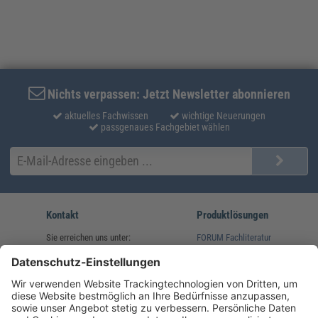
Nichts verpassen: Jetzt Newsletter abonnieren
aktuelles Fachwissen
wichtige Neuerungen
passgenaues Fachgebiet wählen
Kontakt
Produktlösungen
Sie erreichen uns unter:
FORUM Fachliteratur
AKADEMIE HERKERT
(08233) 38 11 23
Unsere Marken
service@forum-verlag.com
Mo-Do 07:30 - 17:00 Uhr