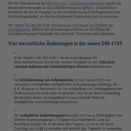
Mit der Überarbeitung der
DIN 4109 Teil 1 „Mindestanforderungen“
wurden die
Mindestanforderungen an die Schalldämmung neu gefasst. Grundsätzlich
beinhaltet die Norm Vorgaben an die Schalldämmung in Wohngebäuden und
Nichtwohngebäuden, um die beschriebenen Schallschutzziele zu erreichen.
Der
zweite Teil der DIN 4109 „Rechnerische Nachweise der Erfüllung der
Anforderungen“
definiert die Berechnungsverfahren zur Ermittlung der
Schallübertragung in Gebäuden für Luftschall, Trittschall und Außenlärm.
Vier wesentliche Änderungen in der neuen DIN 4109
In die Tabelle 2 der DIN 4109-1, die die Anforderungen für
Mehrfamilienhäuser beschreibt, wurden Vorgaben an den
Trittschutz
zwischen Balkonen und schutzbedürftigen Räumen
aufgenommen.
Die
Schalldämmung von Außenbauteilen
ist seit Januar 2018 vom
tatsächlich vorliegenden maßgeblichen Außenlärmpegel abhängig, der i.
d. R. dB-genau zu bestimmen ist. Die Anwendung von Lärmpegelbereichen
(5-dB-Klassen) ist nicht mehr vorgesehen, bzw. ist bei deren Anwendung,
der höchste einem Lärmpegelbereich zuzuordnende Pegel als
maßgeblicher Außenlärmpegel anzusetzen.
Der
maßgebliche Außenlärmpegel La
ergibt sich nun in Abhängigkeit vom
höheren Beurteilungspegel Lr (Tagwert bzw. Nachtwert). Liegt der
Nachtwert weniger als 10 dB unter dem Tagwert, so ist er mit einem
Zuschlag von 10 dB zu versehen und anstelle des Tagwerts zu verwenden.