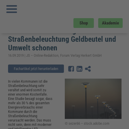
Sie sind hier:
Startseite
»
Fachwissen
»
Bau und Gebäudemanagement
»
Straßenbeleuchtung – Wie Kommunen mit intelligenter LED-
Straßenbeleuchtung Geldbeutel und Umwelt schonen
Straßenbeleuchtung – Wie
Shop
Akademie
Kommunen mit intelligenter LED-
Straßenbeleuchtung Geldbeutel und
Umwelt schonen
16.09.2019 | JS – Online-Redaktion, Forum Verlag Herkert GmbH
Fachartikel jetzt herunterladen
In vielen Kommunen ist die
Straßenbeleuchtung sehr
veraltet und wird somit zu
einer enormen Kostenfalle.
Eine Studie besagt sogar, dass
mehr als 30 % des gesamten
Energieverbrauchs einer
Kommune durch die
Straßenbeleuchtung
verursacht werden. Das muss
© sezer66 – stock.adobe.com
nicht sein, denn mit moderner
und intelligenter LED-