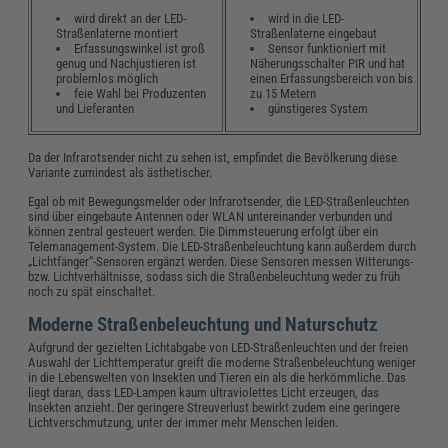
wird direkt an der LED-
wird in die LED-
Straßenlaterne montiert
Straßenlaterne eingebaut
Erfassungswinkel ist groß
Sensor funktioniert mit
genug und Nachjustieren ist
Näherungsschalter PIR und hat
problemlos möglich
einen Erfassungsbereich von bis
feie Wahl bei Produzenten
zu 15 Metern
und Lieferanten
günstigeres System
Da der Infrarotsender nicht zu sehen ist, empfindet die Bevölkerung diese
Variante zumindest als ästhetischer.
Egal ob mit Bewegungsmelder oder Infrarotsender, die LED-Straßenleuchten
sind über eingebaute Antennen oder WLAN untereinander verbunden und
können zentral gesteuert werden. Die Dimmsteuerung erfolgt über ein
Telemanagement-System. Die LED-Straßenbeleuchtung kann außerdem durch
„Lichtfänger“-Sensoren ergänzt werden. Diese Sensoren messen Witterungs-
bzw. Lichtverhältnisse, sodass sich die Straßenbeleuchtung weder zu früh
noch zu spät einschaltet.
Moderne Straßenbeleuchtung und Naturschutz
Aufgrund der gezielten Lichtabgabe von LED-Straßenleuchten und der freien
Auswahl der Lichttemperatur greift die moderne Straßenbeleuchtung weniger
in die Lebenswelten von Insekten und Tieren ein als die herkömmliche. Das
liegt daran, dass LED-Lampen kaum ultraviolettes Licht erzeugen, das
Insekten anzieht. Der geringere Streuverlust bewirkt zudem eine geringere
Lichtverschmutzung, unter der immer mehr Menschen leiden.