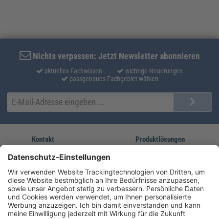
Nichts verpassen: Jetzt Newsletter abonnieren
aktuelles Fachwissen
wichtige Neuerungen
passgenaues Fachgebiet wählen
Kontakt
Produktlösungen
Sie erreichen uns unter:
FORUM Fachliteratur
AKADEMIE HERKERT
(08233) 38 11 23
Unsere Marken
service@forum-verlag.com
Mo-Do 07:30 - 17:00 Uhr
Fr 07:30 - 15:00 Uhr