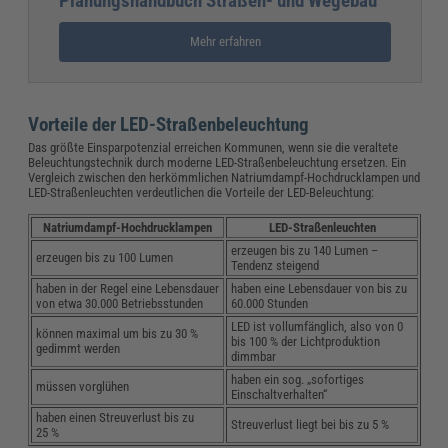
Planungshandbuch Straßen- und Wegebau
Mehr erfahren
Vorteile der LED-Straßenbeleuchtung
Das größte Einsparpotenzial erreichen Kommunen, wenn sie die veraltete
Beleuchtungstechnik durch moderne LED-Straßenbeleuchtung ersetzen. Ein
Vergleich zwischen den herkömmlichen Natriumdampf-Hochdrucklampen und
LED-Straßenleuchten verdeutlichen die Vorteile der LED-Beleuchtung:
Natriumdampf-Hochdrucklampen
LED-Straßenleuchten
erzeugen bis zu 140 Lumen –
erzeugen bis zu 100 Lumen
Tendenz steigend
haben in der Regel eine Lebensdauer
haben eine Lebensdauer von bis zu
von etwa 30.000 Betriebsstunden
60.000 Stunden
LED ist vollumfänglich, also von 0
können maximal um bis zu 30 %
bis 100 % der Lichtproduktion
gedimmt werden
dimmbar
haben ein sog. „sofortiges
müssen vorglühen
Einschaltverhalten“
haben einen Streuverlust bis zu
Streuverlust liegt bei bis zu 5 %
25 %