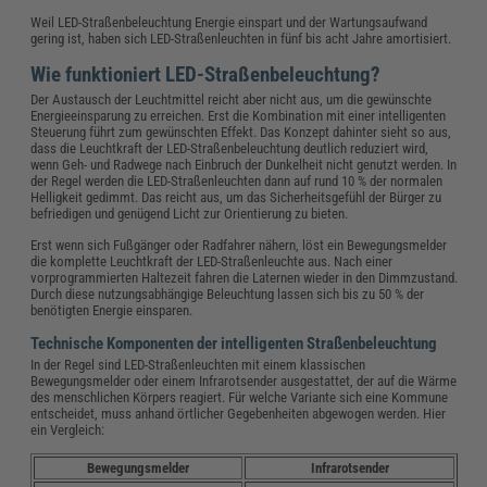
Weil LED-Straßenbeleuchtung Energie einspart und der Wartungsaufwand
gering ist, haben sich LED-Straßenleuchten in fünf bis acht Jahre amortisiert.
Wie funktioniert LED-Straßenbeleuchtung?
Der Austausch der Leuchtmittel reicht aber nicht aus, um die gewünschte
Energieeinsparung zu erreichen. Erst die Kombination mit einer intelligenten
Steuerung führt zum gewünschten Effekt. Das Konzept dahinter sieht so aus,
dass die Leuchtkraft der LED-Straßenbeleuchtung deutlich reduziert wird,
wenn Geh- und Radwege nach Einbruch der Dunkelheit nicht genutzt werden. In
der Regel werden die LED-Straßenleuchten dann auf rund 10 % der normalen
Helligkeit gedimmt. Das reicht aus, um das Sicherheitsgefühl der Bürger zu
befriedigen und genügend Licht zur Orientierung zu bieten.
Erst wenn sich Fußgänger oder Radfahrer nähern, löst ein Bewegungsmelder
die komplette Leuchtkraft der LED-Straßenleuchte aus. Nach einer
vorprogrammierten Haltezeit fahren die Laternen wieder in den Dimmzustand.
Durch diese nutzungsabhängige Beleuchtung lassen sich bis zu 50 % der
benötigten Energie einsparen.
Technische Komponenten der intelligenten Straßenbeleuchtung
In der Regel sind LED-Straßenleuchten mit einem klassischen
Bewegungsmelder oder einem Infrarotsender ausgestattet, der auf die Wärme
des menschlichen Körpers reagiert. Für welche Variante sich eine Kommune
entscheidet, muss anhand örtlicher Gegebenheiten abgewogen werden. Hier
ein Vergleich:
Bewegungsmelder
Infrarotsender