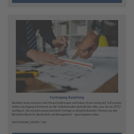
Fachtagung Bauleitung
Bauleiter/innen meistern viele Herausforderungen und haben oft nur wenig Zeit. Auf unserer
Online-Live-Tagung informieren wir die Teilnehmenden deshalb über alles, was für sie JETZT
wichtig ist. Sie erwarten praxisorientierte Vorträge zu aktuell relevanten Themen aus den
Bereichen Baurecht, Bautechnik und Management – ganz bequem online.
FACHTAGUNG, DAUER 1 TAG