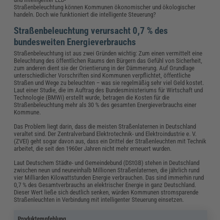
Straßenbeleuchtung können Kommunen ökonomischer und ökologischer
handeln. Doch wie funktioniert die intelligente Steuerung?
Straßenbeleuchtung verursacht 0,7 % des
bundesweiten Energieverbrauchs
Straßenbeleuchtung ist aus zwei Gründen wichtig: Zum einen vermittelt eine
Beleuchtung des öffentlichen Raums den Bürgern das Gefühl von Sicherheit,
zum anderen dient sie der Orientierung in der Dämmerung. Auf Grundlage
unterschiedlicher Vorschriften sind Kommunen verpflichtet, öffentliche
Straßen und Wege zu beleuchten – was sie regelmäßig sehr viel Geld kostet.
Laut einer Studie, die im Auftrag des Bundesministeriums für Wirtschaft und
Technologie (BMWi) erstellt wurde, betragen die Kosten für die
Straßenbeleuchtung mehr als 30 % des gesamten Energieverbrauchs einer
Kommune.
Das Problem liegt darin, dass die meisten Straßenlaternen in Deutschland
veraltet sind. Der Zentralverband Elektrotechnik- und Elektroindustrie e. V.
(ZVEI) geht sogar davon aus, dass ein Drittel der Straßenleuchten mit Technik
arbeitet, die seit den 1960er Jahren nicht mehr erneuert wurden.
Laut Deutschem Städte- und Gemeindebund (DStGB) stehen in Deutschland
zwischen neun und neuneinhalb Millionen Straßenlaternen, die jährlich rund
vier Milliarden Kilowattstunden Energie verbrauchen. Das sind immerhin rund
0,7 % des Gesamtverbrauchs an elektrischer Energie in ganz Deutschland.
Dieser Wert ließe sich deutlich senken, würden Kommunen stromsparende
Straßenleuchten in Verbindung mit intelligenter Steuerung einsetzen.
Produktempfehlung