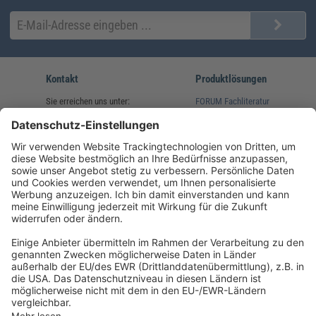
Kontakt
Produktlösungen
Sie erreichen uns unter:
FORUM Fachliteratur
AKADEMIE HERKERT
(08233) 38 11 23
Unsere Marken
service@forum-verlag.com
Mo-Do 07:30 - 17:00 Uhr
Fr 07:30 - 15:00 Uhr
Folgen Sie uns
Impressum