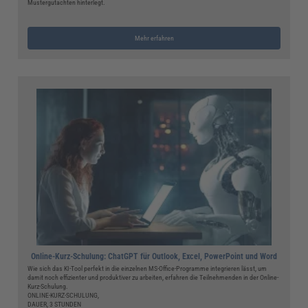
Mustergutachten hinterlegt.
Mehr erfahren
Online-Kurz-Schulung: ChatGPT für Outlook, Excel, PowerPoint und Word
Wie sich das KI-Tool perfekt in die einzelnen MS-Office-Programme integrieren lässt, um
damit noch effizienter und produktiver zu arbeiten, erfahren die Teilnehmenden in der Online-
Kurz-Schulung.
ONLINE-KURZ-SCHULUNG,
DAUER, 3 STUNDEN