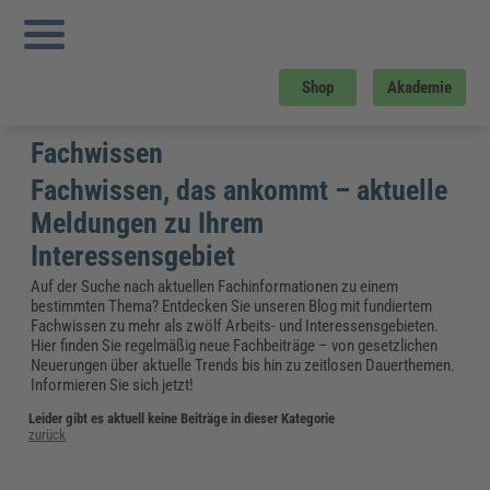
Sie sind hier:
Startseite
»
Fachwissen
»
Bgv
»
Bgv A1 Grundsaetze der
Praevention
»
Details
Shop
Akademie
Fehler: Ungültige Kategorie
Fachwissen
Fachwissen, das ankommt – aktuelle
Meldungen zu Ihrem
Interessensgebiet
Auf der Suche nach aktuellen Fachinformationen zu einem
bestimmten Thema? Entdecken Sie unseren Blog mit fundiertem
Fachwissen zu mehr als zwölf Arbeits- und Interessensgebieten.
Hier finden Sie regelmäßig neue Fachbeiträge – von gesetzlichen
Neuerungen über aktuelle Trends bis hin zu zeitlosen Dauerthemen.
Informieren Sie sich jetzt!
Leider gibt es aktuell keine Beiträge in dieser Kategorie
zurück