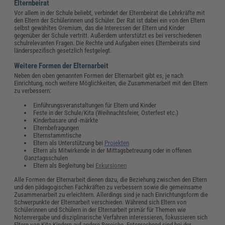
Elternbeirat
Vor allem in der Schule beliebt, verbindet der Elternbeirat die Lehrkräfte mit
den Eltern der Schülerinnen und Schüler. Der Rat ist dabei ein von den Eltern
selbst gewähltes Gremium, das die Interessen der Eltern und Kinder
gegenüber der Schule vertritt. Außerdem unterstützt es bei verschiedenen
schulrelevanten Fragen. Die Rechte und Aufgaben eines Elternbeirats sind
länderspezifisch gesetzlich festgelegt.
Weitere Formen der Elternarbeit
Neben den oben genannten Formen der Elternarbeit gibt es, je nach
Einrichtung, noch weitere Möglichkeiten, die Zusammenarbeit mit den Eltern
zu verbessern:
Einführungsveranstaltungen für Eltern und Kinder
Feste in der Schule/Kita (Weihnachtsfeier, Osterfest etc.)
Kinderbasare und -märkte
Elternbefragungen
Elternstammtische
Eltern als Unterstützung bei
Projekten
Eltern als Mitwirkende in der Mittagsbetreuung oder in offenen
Ganztagsschulen
Eltern als Begleitung bei
Exkursionen
Alle Formen der Elternarbeit dienen dazu, die Beziehung zwischen den Eltern
und den pädagogischen Fachkräften zu verbessern sowie die gemeinsame
Zusammenarbeit zu erleichtern. Allerdings sind je nach Einrichtungsform die
Schwerpunkte der Elternarbeit verschieden. Während sich Eltern von
Schülerinnen und Schülern in der Elternarbeit primär für Themen wie
Notenvergabe und disziplinarische Verfahren interessieren, fokussieren sich
Eltern von Kita-Kindern auf andere Bereiche. Entsprechend sind bei der