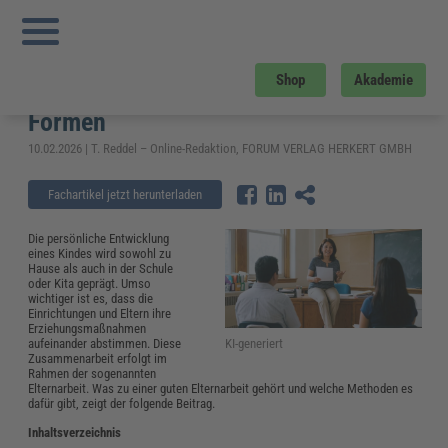
Sie sind hier:
Startseite
»
Fachwissen
»
Bildung und Erziehung
»
Was ist
Elternarbeit in Kita, Schule und Jugendhilfe? – Definition und Formen
Was ist Elternarbeit in Kita, Schule
Shop
Akademie
und Jugendhilfe? – Definition und
Formen
10.02.2026 | T. Reddel – Online-Redaktion, FORUM VERLAG HERKERT GMBH
Fachartikel jetzt herunterladen
Die persönliche Entwicklung
eines Kindes wird sowohl zu
Hause als auch in der Schule
oder Kita geprägt. Umso
wichtiger ist es, dass die
Einrichtungen und Eltern ihre
Erziehungsmaßnahmen
KI-generiert
aufeinander abstimmen. Diese
Zusammenarbeit erfolgt im
Rahmen der sogenannten
Elternarbeit. Was zu einer guten Elternarbeit gehört und welche Methoden es
dafür gibt, zeigt der folgende Beitrag.
Inhaltsverzeichnis