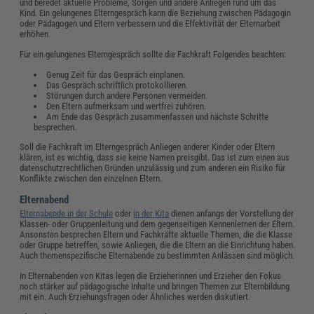
und beredet aktuelle Probleme, Sorgen und andere Anliegen rund um das
Kind. Ein gelungenes Elterngespräch kann die Beziehung zwischen Pädagogin
oder Pädagogen und Eltern verbessern und die Effektivität der Elternarbeit
erhöhen.
Für ein gelungenes Elterngespräch sollte die Fachkraft Folgendes beachten:
Genug Zeit für das Gespräch einplanen.
Das Gespräch schriftlich protokollieren.
Störungen durch andere Personen vermeiden.
Den Eltern aufmerksam und wertfrei zuhören.
Am Ende das Gespräch zusammenfassen und nächste Schritte
besprechen.
Soll die Fachkraft im Elterngespräch Anliegen anderer Kinder oder Eltern
klären, ist es wichtig, dass sie keine Namen preisgibt. Das ist zum einen aus
datenschutzrechtlichen Gründen unzulässig und zum anderen ein Risiko für
Konflikte zwischen den einzelnen Eltern.
Elternabend
Elternabende in der Schule
oder
in der Kita
dienen anfangs der Vorstellung der
Klassen- oder Gruppenleitung und dem gegenseitigen Kennenlernen der Eltern.
Ansonsten besprechen Eltern und Fachkräfte aktuelle Themen, die die Klasse
oder Gruppe betreffen, sowie Anliegen, die die Eltern an die Einrichtung haben.
Auch themenspezifische Elternabende zu bestimmten Anlässen sind möglich.
In Elternabenden von Kitas legen die Erzieherinnen und Erzieher den Fokus
noch stärker auf pädagogische Inhalte und bringen Themen zur Elternbildung
mit ein. Auch Erziehungsfragen oder Ähnliches werden diskutiert.