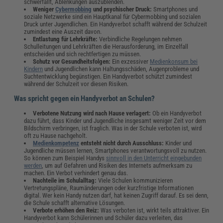
schwerfällt, Ablenkungen auszublenden.
Weniger
Cybermobbing
und psychischer Druck:
Smartphones und
soziale Netzwerke sind ein Hauptkanal für Cybermobbing und sozialen
Druck unter Jugendlichen. Ein Handyverbot schafft während der Schulzeit
zumindest eine Auszeit davon.
Entlastung für Lehrkräfte:
Verbindliche Regelungen nehmen
Schulleitungen und Lehrkräften die Herausforderung, im Einzelfall
entscheiden und sich rechtfertigen zu müssen.
Schutz vor Gesundheitsfolgen:
Ein exzessiver
Medienkonsum bei
Kindern
und Jugendlichen kann Haltungsschäden, Augenprobleme und
Suchtentwicklung begünstigen. Ein Handyverbot schützt zumindest
während der Schulzeit vor diesen Risiken.
Was spricht gegen ein Handyverbot an Schulen?
Verbotene Nutzung wird nach Hause verlagert:
Ob ein Handyverbot
dazu führt, dass Kinder und Jugendliche insgesamt weniger Zeit vor dem
Bildschirm verbringen, ist fraglich. Was in der Schule verboten ist, wird
oft zu Hause nachgeholt.
Medienkompetenz
entsteht nicht durch Ausschluss:
Kinder und
Jugendliche müssen lernen, Smartphones verantwortungsvoll zu nutzen.
So können zum Beispiel Handys
sinnvoll in den Unterricht eingebunden
werden
, um auf Gefahren und Risiken des Internets aufmerksam zu
machen. Ein Verbot verhindert genau das.
Nachteile im Schulalltag:
Viele Schulen kommunizieren
Vertretungspläne, Raumänderungen oder kurzfristige Informationen
digital. Wer kein Handy nutzen darf, hat keinen Zugriff darauf. Es sei denn,
die Schule schafft alternative Lösungen.
Verbote erhöhen den Reiz:
Was verboten ist, wirkt teils attraktiver. Ein
Handyverbot kann Schülerinnen und Schüler dazu verleiten, das