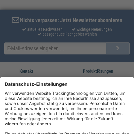
Nichts verpassen: Jetzt Newsletter abonnieren
aktuelles Fachwissen
wichtige Neuerungen
passgenaues Fachgebiet wählen
Kontakt
Produktlösungen
Sie erreichen uns unter:
FORUM Fachliteratur
AKADEMIE HERKERT
(08233) 38 11 23
Unsere Marken
service@forum-verlag.com
Mo-Do 07:30 - 17:00 Uhr
Fr 07:30 - 15:00 Uhr
Folgen Sie uns