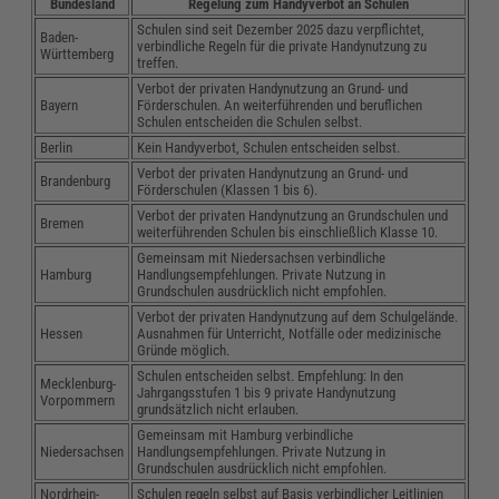
Bundesland
Regelung zum Handyverbot an Schulen
Schulen sind seit Dezember 2025 dazu verpflichtet,
Baden-
verbindliche Regeln für die private Handynutzung zu
Württemberg
treffen.
Verbot der privaten Handynutzung an Grund- und
Bayern
Förderschulen. An weiterführenden und beruflichen
Schulen entscheiden die Schulen selbst.
Berlin
Kein Handyverbot, Schulen entscheiden selbst.
Verbot der privaten Handynutzung an Grund- und
Brandenburg
Förderschulen (Klassen 1 bis 6).
Verbot der privaten Handynutzung an Grundschulen und
Bremen
weiterführenden Schulen bis einschließlich Klasse 10.
Gemeinsam mit Niedersachsen verbindliche
Hamburg
Handlungsempfehlungen. Private Nutzung in
Grundschulen ausdrücklich nicht empfohlen.
Verbot der privaten Handynutzung auf dem Schulgelände.
Hessen
Ausnahmen für Unterricht, Notfälle oder medizinische
Gründe möglich.
Schulen entscheiden selbst. Empfehlung: In den
Mecklenburg-
Jahrgangsstufen 1 bis 9 private Handynutzung
Vorpommern
grundsätzlich nicht erlauben.
Gemeinsam mit Hamburg verbindliche
Niedersachsen
Handlungsempfehlungen. Private Nutzung in
Grundschulen ausdrücklich nicht empfohlen.
Nordrhein-
Schulen regeln selbst auf Basis verbindlicher Leitlinien