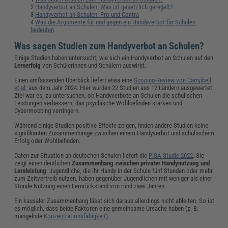
Handyverbot an Schulen: Was ist gesetzlich geregelt?
Handyverbot an Schulen: Pro und Contra
Was die Argumente für und gegen ein Handyverbot für Schulen
bedeuten
Was sagen Studien zum Handyverbot an Schulen?
Einige Studien haben untersucht, wie sich ein Handyverbot an Schulen auf den
Lernerfolg
von Schülerinnen und Schülern auswirkt.
Einen umfassenden Überblick liefert etwa eine
Scoping-Review von Campbell
et al.
aus dem Jahr 2024. Hier wurden 22 Studien aus 12 Ländern ausgewertet.
Ziel war es, zu untersuchen, ob Handyverbote an Schulen die schulischen
Leistungen verbessern, das psychische Wohlbefinden stärken und
Cybermobbing verringern.
Während einige Studien positive Effekte zeigen, finden andere Studien keine
signifikanten Zusammenhänge zwischen einem Handyverbot und schulischem
Erfolg oder Wohlbefinden.
Daten zur Situation an deutschen Schulen liefert die
PISA-Studie 2022
. Sie
zeigt einen deutlichen
Zusammenhang zwischen privater Handynutzung und
Lernleistung
: Jugendliche, die ihr Handy in der Schule fünf Stunden oder mehr
zum Zeitvertreib nutzen, haben gegenüber Jugendlichen mit weniger als einer
Stunde Nutzung einen Lernrückstand von rund zwei Jahren.
Ein kausaler Zusammenhang lässt sich daraus allerdings nicht ableiten. So ist
es möglich, dass beide Faktoren eine gemeinsame Ursache haben (z. B.
mangelnde
Konzentrationsfähigkeit
).