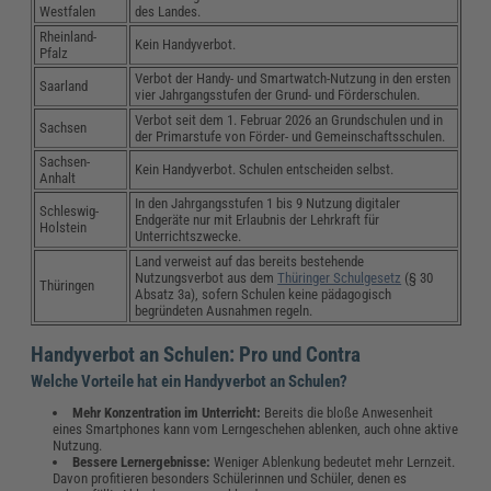
Westfalen
des Landes.
Rheinland-
Kein Handyverbot.
Pfalz
Verbot der Handy- und Smartwatch-Nutzung in den ersten
Saarland
vier Jahrgangsstufen der Grund- und Förderschulen.
Verbot seit dem 1. Februar 2026 an Grundschulen und in
Sachsen
der Primarstufe von Förder- und Gemeinschaftsschulen.
Sachsen-
Kein Handyverbot. Schulen entscheiden selbst.
Anhalt
In den Jahrgangsstufen 1 bis 9 Nutzung digitaler
Schleswig-
Endgeräte nur mit Erlaubnis der Lehrkraft für
Holstein
Unterrichtszwecke.
Land verweist auf das bereits bestehende
Nutzungsverbot aus dem
Thüringer Schulgesetz
(§ 30
Thüringen
Absatz 3a), sofern Schulen keine pädagogisch
begründeten Ausnahmen regeln.
Handyverbot an Schulen: Pro und Contra
Welche Vorteile hat ein Handyverbot an Schulen?
Mehr Konzentration im Unterricht:
Bereits die bloße Anwesenheit
eines Smartphones kann vom Lerngeschehen ablenken, auch ohne aktive
Nutzung.
Bessere Lernergebnisse:
Weniger Ablenkung bedeutet mehr Lernzeit.
Davon profitieren besonders Schülerinnen und Schüler, denen es