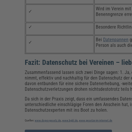
Wird im Verein mit
✓
Benenngrenze errei
✓
Besondere Richtlin
Bei
Datenpannen
g
✓
Person als auch di
Fazit: Datenschutz bei Vereinen – li
Zusammenfassend lassen sich zwei Dinge sagen: 1. Ja, e
nimmt, effektiv und nachhaltig für den Datenschutz der 
davon entbunden für eine sichere Datenerhebung, -weit
Datenschutzverletzungen drohen nichtsdestotrotz teils 
Da sich in der Praxis zeigt, dass ein umfassendes Datens
unterschiedliche einschlägige Foren den Anschein hat, 
Datenschutzexperten mit ins Boot zu holen.
Quellen:
www.dsgvo-gesetz.de
,
www.bgbl.de
,
www.gesetze-im-internet.de