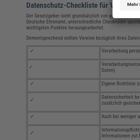
Datenschutz-Checkliste für Vereine
Der Gesetzgeber sieht grundsätzlich von genormten Che
Deutsche Ehrenamt, unterschiedliche Checklisten spezie
wichtigsten Punkten herausgearbeitet.
Dementsprechend sollten Vereine bezüglich ihres Daten
✓
Verarbeitung pers
Verarbeitungsverze
✓
Daten)
✓
Eigene Richtlinie 
Datensicherheit be
✓
zusätzlich gesiche
✓
Auch bei weniger a
Informationspflic
✓
Informationen zur 