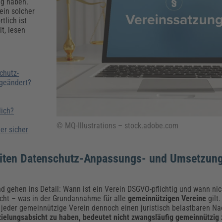
Klimaanpassung
Qualitätsmanagement
Praxismanagement, Abrechnung & Therapie
Q
ng haben.
 ein solcher
Künstliche Intelligenz
tlich ist
t, lesen
Weiterbildungen (AKADEMIE HERKERT)
Fac
We
Feuerwehr
H
Kommunales
Zoll und Export
Recht, Sicherheit & Ordnung
V
chutz-
Fachpublikationen & Arbeitshilfen
geändert?
Weiterbildungen (AKADEMIE HERKERT)
Zollverfahren & Zollvorschriften
lich?
© MQ-Illustrations – stock.adobe.com
er sicher
eiten Datenschutz-Anpassungs- und Umsetzung
 gehen ins Detail: Wann ist ein Verein DSGVO-pflichtig und wann nich
 nicht – was in der Grundannahme für alle
gemeinnützigen Vereine
gilt.
 jeder gemeinnützige Verein dennoch einen juristisch belastbaren Nac
ielungsabsicht zu haben, bedeutet nicht zwangsläufig gemeinnützig 