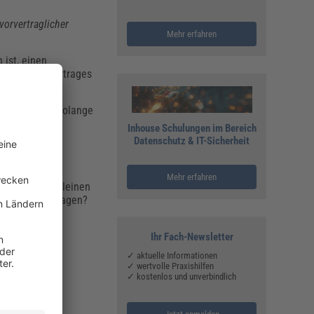
vorvertraglicher
Mehr erfahren
 ist, einen
tehen eines Vertrages
t schwimmend. Solange
stimmung der
Inhouse Schulungen im Bereich
Datenschutz & IT-Sicherheit
Mehr erfahren
besondere bei kleinen
nschutzbeauftragen?
t besitzt.
nseigenen
Ihr Fach-Newsletter
 Rolle, ob der
✓ aktuelle Informationen
det werden.
✓ wertvolle Praxishilfen
✓ kostenlos und unverbindlich
lungen der