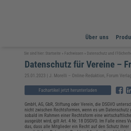
Über uns
Prod
Arbeitsschutz
Arbeitsschutz
Arbeitsschutz
Sie sind hier:
Startseite
»
Fachwissen
»
Datenschutz und IT-Sicherh
Datenschutz für Vereine – Fr
Fachpublikationen & Arbeitshilfen
Bildung und Erziehung
Bildung und Erziehung
Weiterbildungen (AKADEMIE HERKERT)
Arbeitssicherheit & Gesundheitsschutz
Assistenz & Office-Management
Baurecht & Architektenrecht
25.01.2023 | J. Morelli – Online-Redaktion, Forum Verl
Energie und Umwelt
Energie und Umwelt
Arbeitsschutz & Brandschutz
Bau, Immobilien & Gebäudemanagement
Bildung und Erziehung
Brandschutz
Energieoptimiertes & klimaneutrales Bauen
Kommunales
Kommunales
Fachartikel jetzt herunterladen
Fachpublikationen & Arbeitshilfen
Nachhaltiges Planen
Reisekosten und Finanzen
Reisekosten und Finanzen
Kinderschutz, Jugendhilfe & Inklusion
Datenschutz & IT-Recht
Elektrosicherheit
GmbH, AG, GbR, Stiftung oder Verein, die DSGVO untersc
nicht zwischen Rechtsformen, wenn es um Datenschutz 
Datenschutz & IT-Sicherheit
Elektrosicherheit & Elektrotechnik
Energie und Umwelt
sobald im Rahmen einer Rechtsform eine wirtschaftliche
Fachpublikationen & Arbeitshilfen
ausgeübt wird, gilt Art. 4 Nr. 18 DSGVO. Im Falle eines V
das, dass alle Mitglieder ein Recht auf den Schutz ihrer
Weiterbildungen (AKADEMIE HERKERT)