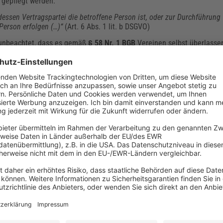
 gepflegt werden.
, dessen Vertragspartei die betroffene Person ist, oder zur Durchführung 
 Person erfolgen (…)“
(Art. 6 Abs. 1 lit. b DSGVO)
h unbeachtet, dass es gemäß
§ 58 Nr. 1 BGB
Vereinen selbst überlassen
ßen oder eben nicht. D. h. der Vereinsvorstand kann sich bei Nichtbes
as Bildmaterial. Denn hier ist die Grenze der Datenschutzkonformitä
rift oder –website angefertigt werden, reicht die satzungsgemäße Zu
ber einer separaten Zustimmung.
 verantwortlich?
hkeit, die häufig nicht einfach vereinsintern zu beantworten ist – ins
ortung für den Datenschutz und wann braucht ein Verein einen Date
rein und einem Unternehmen unterschieden, wenn die DSGVO Gültigkei
nzahl von mindestens 20 Mitarbeitern oder Mitgliedern, die die verei
beauftragter
bestellt werden muss (Art. 38 DSGVO). Dabei spielt keine
, er muss bei Arbeitsantritt der zuständigen Aufsichtsbehörde gemel
Jahr der "
Infodienst Datenschutz für Praktiker
" mit
aktuellen Entwick
tzung der Datenschutzvorschriften.