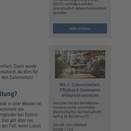
DSGVO verhindern und den
Internetauftritt datenschutzkonform
gestalten.
Mehr erfahren
lliert. Darin wurde
matisch, da dies für
ür den Datenschutz
NIS-2: Cybersicherheit,
Pflichten & Governance
itung?
erfolgreich umsetzen
ade in aller Munde ist:
Gestalten Sie Ihre betrieblichen
Prozesse sicher und erfüllen
übernimmt die
gleichzeitig Ihre Nachweispflicht
glieder bei Eintritt
nach § 38 NIS2UmsucG!
Das gilt aber nur,
ONLINE-LIVE-SEMINAR
der Fall, wenn Listen
DAUER 1 TAG