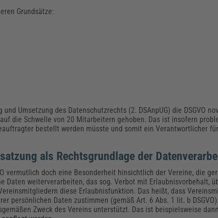
deren Grundsätze:
 und Umsetzung des Datenschutzrechts (2. DSAnpUG) die DSGVO nove
uf die Schwelle von 20 Mitarbeitern gehoben. Das ist insofern proble
eauftragter bestellt werden müsste und somit ein Verantwortlicher f
satzung als Rechtsgrundlage der Datenverarbe
 vermutlich doch eine Besonderheit hinsichtlich der Vereine, die ger
ne Daten weiterverarbeiten, das sog. Verbot mit Erlaubnisvorbehalt, 
reinsmitgliedern diese Erlaubnisfunktion. Das heißt, dass Vereinsmitt
rer persönlichen Daten zustimmen (gemäß Art. 6 Abs. 1 lit. b DSGVO). 
gemäßen Zweck des Vereins unterstützt. Das ist beispielsweise dann 