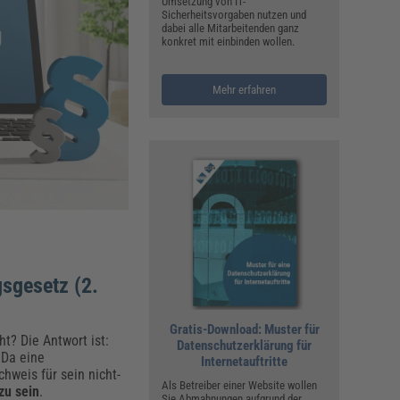
ualitätsmanagement, Hygiene & Arbeitsschutz
Umsetzung von IT-
Sicherheitsvorgaben nutzen und
Personalmanagement
dabei alle Mitarbeitenden ganz
konkret mit einbinden wollen.
hpublikationen & Arbeitshilfen
iterbildungen (AKADEMIE HERKERT)
ausmeister & Haustechnik
Mehr erfahren
ergaberecht
sgesetz (2.
Gratis-Download: Muster für
t? Die Antwort ist:
Datenschutzerklärung für
 Da eine
Internetauftritte
hweis für sein nicht-
Als Betreiber einer Website wollen
zu sein
.
Sie Abmahnungen aufgrund der