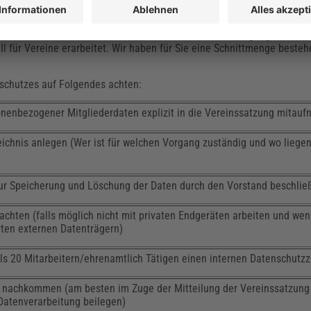
cklisten ab. Dennoch haben diverse Portale und Vereinigungen, wie b
ll für Vereine erarbeitet. Wir haben für Sie eine Schnittmenge beste
schutzes auf Folgendes achten:
onenbezogener Mitgliederdaten explizit in die Vereinssatzung mitau
ichnis anlegen (Wer ist für welchen Vorgang zuständig und wo liege
zur Speicherung und Löschung der Daten durch den Vorstand beschlie
achten (falls möglich nicht mit privaten Endgeräten arbeiten und wen
rten externen Datenträgern)
ls 20 Mitarbeitern/ehrenamtlich Tätigen einen internen Datenschutz
ht nachkommen (am besten im Zuge der Mitteilung der Vereinssatzung
Datenverarbeitung beilegen)