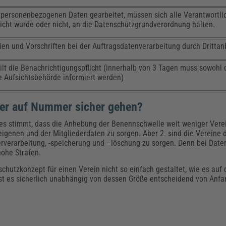
 personenbezogenen Daten gearbeitet, müssen sich alle Verantwortlic
cht wurde oder nicht, an die Datenschutzgrundverordnung halten.
ien und Vorschriften bei der Auftragsdatenverarbeitung durch Drittan
ilt die Benachrichtigungspflicht (innerhalb von 3 Tagen muss sowohl 
e Aufsichtsbehörde informiert werden)
eber auf Nummer sicher gehen?
s stimmt, dass die Anhebung der Benennschwelle weit weniger Verein
eigenen und der Mitgliederdaten zu sorgen. Aber 2. sind die Vereine 
erverarbeitung, -speicherung und –löschung zu sorgen. Denn bei Dat
hohe Strafen.
chutzkonzept für einen Verein nicht so einfach gestaltet, wie es auf 
ist es sicherlich unabhängig von dessen Größe entscheidend von Anf