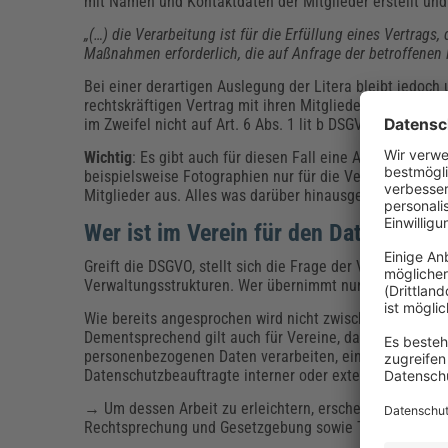
mit Namen und Kontaktdaten der Mitglieder erstellt und
„(…) die Verarbeitung ist für die Erfüllung eines Vertrags
Maßnahmen erforderlich, die auf Anfrage der betroffenen
Bei einer derartigen Auslegung der Litera bleibt jedoc
rechtskräftigen Vertrag mit ihren Mitgliedern zu schlie
im Zweifel nicht auf Art. 6 Abs. 1 lit b DSGVO berufen.
Wichtig
: Es gibt auch für diesen Fall eine Ausnahme: d
beispielsweise Fotographien nur für die Vereinszeitsch
Mitglieder aus. Alles was darüber hinausgeht, bedarf a
Wer ist im Verein für den Datenschutz
Greift die DSGVO, stellt sich die Frage der Verantwortlic
Verwaltungsstrukturen. Wer übernimmt nun die Verantw
Wie bereits angesprochen wird nicht zwischen einem Ve
Dementsprechend gilt auch für Vereine, dass ab einer A
personenbezogenen Daten verarbeiten, ein
Datenschutz
Datenschutzbeauftragte interner oder externer Natur ist
→ Um dessen Arbeit zu erleichtern, erscheint 10 mal im 
Rechtsprechung und Gesetzgebung sowie Tipps zur Umse