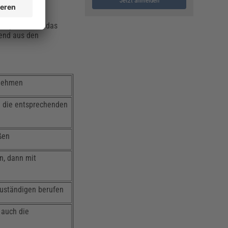
Jetzt anmelden
eispielsweise das
hend aus den
fnehmen
n die entsprechenden
ßen
n, dann mit
zuständigen berufen
 auch die