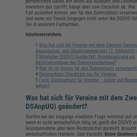
Erneuerbare Energien
Geschäftsführung
Pflegeleitung & Pflegepraxis
persönlichen Daten, ein Recht auf Auskunft und Löschu
Inwiefern das zutrifft, hängt aber vom Einzelfall ab. Wie
Energie & Umwelt
Führung & Management
Gesundheit & Pflege
Kommunales
Fall aussehen könnte, wer für den Datenschutz verantwor
und wann ein Verein hingegen nicht unter die DSGVO fäll
Fachpublikationen & Arbeitshilfen
Sie in unserem Fachartikel.
Weiterbildungen (AKADEMIE HERKERT)
Bauhof
Künstliche Intelligenz
Personalwesen
Inhaltsverzeichnis
Bau, Immobilien & Gebäudemanagement
Personal, Ausbildung & Recht
Reisekosten und Finanzen
Grünflächen
Was hat sich für Vereine mit dem Zweiten Datens
Weiterbildungen (AKADEMIE HERKERT)
Anpassungs- und Umsetzungsgesetz (2. DSAnpUG) 
Verkehrsrecht
Möglicher DSGVO-Sonderfall: Vereinssatzung als
Reisekosten & Finanzen
Zollabwicklung & Exportabwicklung
Rechtsgrundlage der Datenverarbeitung?
Wer ist im Verein für den Datenschutz verantwort
Zoll & Export
Datenschutz-Checkliste nur für Vereine
Fazit: Datenschutz für Vereine – lieber auf Numm
gehen?
Was hat sich für Vereine mit dem Zw
DSAnpUG) geändert?
Greifen wir die eingangs erwähnte Frage nochmal auf und
wenn er nicht wirtschaftlich tätig ist, greift die DSGVO
Grundannahme aber kein Rechtsmittel darstellt, braucht
wirtschaftliches Handeln. Und Vorsicht:
Keine Gewinnerz