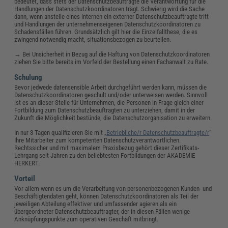
bedeutet, dass stets der Datenschutzbeauftragte die Verantwortung für die
Handlungen der Datenschutzkoordinatoren trägt. Schwierig wird die Sache
dann, wenn anstelle eines internen ein externer Datenschutzbeauftragte tritt
und Handlungen der unternehmenseigenen Datenschutzkoordinatoren zu
Schadensfällen führen. Grundsätzlich gilt hier die Einzelfallthese, die es
zwingend notwendig macht, situationsbezogen zu beurteilen.
→ Bei Unsicherheit in Bezug auf die Haftung von Datenschutzkoordinatoren
ziehen Sie bitte bereits im Vorfeld der Bestellung einen Fachanwalt zu Rate.
Schulung
Bevor jedwede datensensible Arbeit durchgeführt werden kann, müssen die
Datenschutzkoordinatoren geschult und/oder unterweisen werden. Sinnvoll
ist es an dieser Stelle für Unternehmen, die Personen in Frage gleich einer
Fortbildung zum Datenschutzbeauftragten zu unterziehen, damit in der
Zukunft die Möglichkeit bestünde, die Datenschutzorganisation zu erweitern.
In nur 3 Tagen qualifizieren Sie mit „
Betriebliche/r Datenschutzbeauftragte/r
“
Ihre Mitarbeiter zum kompetenten Datenschutzverantwortlichen.
Rechtssicher und mit maximalem Praxisbezug gehört dieser Zertifikats-
Lehrgang seit Jahren zu den beliebtesten Fortbildungen der AKADEMIE
HERKERT.
Vorteil
Vor allem wenn es um die Verarbeitung von personenbezogenen Kunden- und
Beschäftigtendaten geht, können Datenschutzkoordinatoren als Teil der
jeweiligen Abteilung effektiver und umfassender agieren als ein
übergeordneter Datenschutzbeauftragter, der in diesen Fällen wenige
Anknüpfungspunkte zum operativen Geschäft mitbringt.