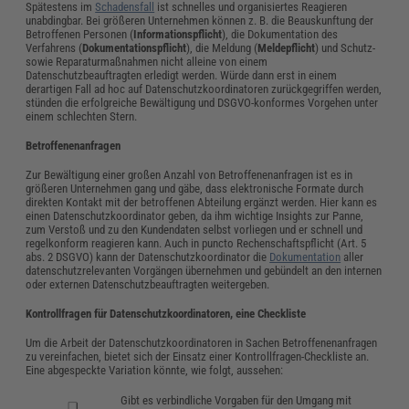
Spätestens im
Schadensfall
ist schnelles und organisiertes Reagieren
unabdingbar. Bei größeren Unternehmen können z. B. die Beauskunftung der
Betroffenen Personen (
Informationspflicht
), die Dokumentation des
Verfahrens (
Dokumentationspflicht
), die Meldung (
Meldepflicht
) und Schutz-
sowie Reparaturmaßnahmen nicht alleine von einem
Datenschutzbeauftragten erledigt werden. Würde dann erst in einem
derartigen Fall ad hoc auf Datenschutzkoordinatoren zurückgegriffen werden,
stünden die erfolgreiche Bewältigung und DSGVO-konformes Vorgehen unter
einem schlechten Stern.
Betroffenenanfragen
Zur Bewältigung einer großen Anzahl von Betroffenenanfragen ist es in
größeren Unternehmen gang und gäbe, dass elektronische Formate durch
direkten Kontakt mit der betroffenen Abteilung ergänzt werden. Hier kann es
einen Datenschutzkoordinator geben, da ihm wichtige Insights zur Panne,
zum Verstoß und zu den Kundendaten selbst vorliegen und er schnell und
regelkonform reagieren kann. Auch in puncto Rechenschaftspflicht (Art. 5
abs. 2 DSGVO) kann der Datenschutzkoordinator die
Dokumentation
aller
datenschutzrelevanten Vorgängen übernehmen und gebündelt an den internen
oder externen Datenschutzbeauftragten weitergeben.
Kontrollfragen für Datenschutzkoordinatoren, eine Checkliste
Um die Arbeit der Datenschutzkoordinatoren in Sachen Betroffenenanfragen
zu vereinfachen, bietet sich der Einsatz einer Kontrollfragen-Checkliste an.
Eine abgespeckte Variation könnte, wie folgt, aussehen:
Gibt es verbindliche Vorgaben für den Umgang mit
❏