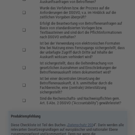
Auskunftsanfragen von Betroffenen?
Wurde das Verfahren bzw. der Prozess auf die
❏
Anforderungen der DSGVO, v.a. im Hinblick auf die
zeitlichen Vorgaben überprüft?
Erfolgt die Beantwortung von Betroffenenanfragen auf
Basis von standardisierten Vorlagen bzw.
❏
Textbausteinen und sind dort die Pflichtinformationen
nach DSGVO enthalten?
Ist bei der Verwendung von elektronischen Formaten
btw. bei Nutzung eines Fernzugangs sichergestellt, dass
❏
der unbefugte Zugriff durch Dritte auf Inhalte der
Auskunft wirksam verhindert wird?
Ist sichergestellt, dass die Geltendmachung von
❏
gesetzlichen Ausnahmen und Einschränkungen der
Betroffenenauskunft intern dokumentiert wird?
Ist bei einer dezentralen Umsetzung der
Betroffenenauskunft, d. h. unmittelbar durch die
❏
Fachbereiche, eine (zentrale) Unterstützung
sichergestellt?
Sind die Rechenschafts- und Nachweispflichten gem.
❏
Art. 5 Abs. 2 DSGVO ("Accountability") gewährleistet?
Produktempfehlung
Diese Checkliste ist Teil des Buches „
Datenschutz 202
4“. Darin werden alle
relevanten Gesetzesgrundlagen auf europäischer und nationaler Ebene
zusammengefasst und kommentiert. Denn nur wenn die