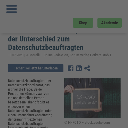
Sie sind hier:
Startseite
»
Fachwissen
»
Datenschutz und IT-Sicherheit
»
Datenschutzkoordinator im Unternehmen – Rechte, Pflichten und der
Unterschied zum Datenschutzbeauftragten
Datenschutzkoordinator im
Shop
Akademie
Unternehmen – Rechte, Pflichten und
der Unterschied zum
Datenschutzbeauftragten
13.07.2023 | J. Morelli – Online Redaktion, Forum Verlag Herkert GmbH
Fachartikel jetzt herunterladen
Datenschutzbeauftragter oder
Datenschutzkoordinator, das
ist hier die Frage. Beide
Positionen können zwar von
ein und derselben Person
besetzt sein, aber oft gibt es
entweder einen
Datenschutzbeauftragten oder
einen Datenschutzkoordinator,
der primär mit externen
© HNFOTO – stock.adobe.com
Datenschutzbeauftragten
kommuniziert. Immer mehr