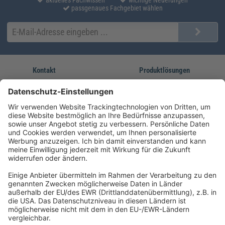
passgenaues Fachgebiet wählen
Kontakt
Produktlösungen
Sie erreichen uns unter:
FORUM Fachliteratur
AKADEMIE HERKERT
(08233) 38 11 23
Unsere Marken
service@forum-verlag.com
Mo-Do 07:30 - 17:00 Uhr
Fr 07:30 - 15:00 Uhr
Folgen Sie uns
Impressum