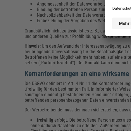
Angemessenheit der Datenverarbeitung für den j
Bindung der betroffenen Person zum Werbetreib
Nachvollziehbarkeit der Datenverarbeitung für di
Einbeziehung der Vorgaben des Wettbewerbsrech
Grundsätzlich nicht zulässig ist es z. B., das Kundenve
und anderen Quellen zur Profilbildung widerspricht d
Hinweis:
Um den Aufwand der Interessenabwägung zu um
heilbringende Universallösung für die Rechtmäßigkeit de
Betroffenen keine Möglichkeit mehr haben, auf eine alt
setzen („Rückgriffsverbot“). Der Kontakt kann dann ni
Kernanforderungen an eine wirksame
Die DSGVO definiert in Art. 4 Nr. 11 die Kernanforderu
„freiwillig für den bestimmten Fall, in informierter We
sonstigen eindeutig bestätigenden Handlung“ erfolgen, „
betreffenden personenbezogenen Daten einverstanden i
Der Werbetreibende muss demnach sicherstellen, dass die
freiwillig
erfolgt. Die betroffene Person muss als
ohne dadurch Nachteile zu erleiden. Außerdem muss