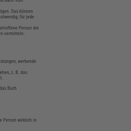
 und dann vom
olgen. Das können
otwendig, für jede
etroffene Person die
en vermitteln:
eistungen, werbende
ehen, z. B. das
t.
 das Buch
 Person wirklich in