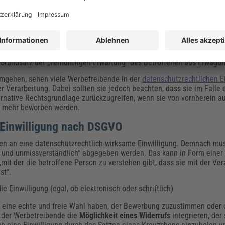
eweiligen konkreten Zweck
enden
e betroffene Person
ts
rhalten umfassend zu
tracken
. Denn das Sammeln von Kundendaten au
em Grundsatz der „vernünftigen Erwartung“ des Betroffenen aus Erwä
gehen, sehen viele Werbetreibende in der
datenschutzrechtlichen E
r Verarbeitung. Dabei sollten sie jedoch beachten, dass sie im Falle 
ernative Rechtsgrundlage zurückzugreifen, wenn sie von vornherein au
cht mehr beworben werden.
 Einwilligung nach DSGVO
ngen an eine datenschutzrechtlich wirksame Einwilligung. Demnach mus
ise und unmissverständlich“ abgegeben werden. Das kann in Form einer 
mit der die betroffene Person zu verstehen gibt, dass sie mit der Ver
st“.
 Einwilligung (egal, ob elektronisch oder schriftlich)
o eine echte und freie Wahl haben, der Bewerbung zuzustimmen oder 
 der Werbetreibende die
Möglichkeit eines Widerrufs
integrieren, der 