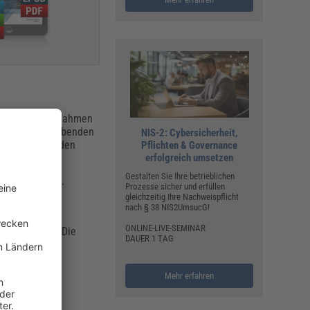
tliche Werbemaßnahmen
 des Werbetreibenden
NIS-2: Cybersicherheit,
s Werbetreibenden
Pflichten & Governance
erfolgreich umsetzen
Gestalten Sie Ihre betrieblichen
ung vornehmen.
Prozesse sicher und erfüllen
gleichzeitig Ihre Nachweispflicht
nach § 38 NIS2UmsucG!
esse dient;
ONLINE-LIVE-SEMINAR
eachten sind. Die
DAUER 1 TAG
Mehr erfahren