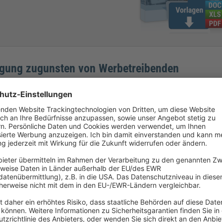
ägung zugunsten von Werbetreibenden
tung, die Art. 6 lit. f DSGVO beschreibt, erfasst grundsätzlich säm
äßigen Adresshandel –, solange (wie oben beschrieben) das Anliegen
berwiegen. Es muss also ein sog. „berechtigtes Interesse“ seitens de
n, müssen Verantwortliche für jeden Einzelfall eine Interessenabwäg
ar, dass
ng grundsätzlich als Verarbeitung gilt, die einem berechtigten Inter
son, „die auf ihrer Beziehung zu dem Verantwortlichen beruhen“, zu b
tung spielen hier eine bedeutende Rolle.
aktoren relevant: