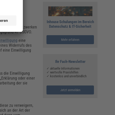
Inhouse Schulungen im Bereich
Datenschutz & IT-Sicherheit
s sozialen Netzwerken
gungsgrund 47 DSGVO.
Mehr erfahren
inwilligung
eine
eines Widerrufs des
f eine Einwilligung
Ihr Fach-Newsletter
✓ aktuelle Informationen
✓ wertvolle Praxishilfen
s die Einwilligung
✓ kostenlos und unverbindlich
„Erklärung oder einer
arbeitung der sie
Jetzt anmelden
diese zu verweigern,
sich an der Art der