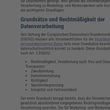
Erneuerbare Energien
Geschäftsführung
Pflegeleitung & Pflegepraxis
für Unsicherheit gesorgt. Weil gerade die Anforderungen
Verarbeitung zu Marketing- und Werbezwecken sehr hoch
Energie & Umwelt
Führung & Management
Gesundheit & Pflege
Kommunales
die wichtigsten Grundlagen.
Fachpublikationen & Arbeitshilfen
Grundsätze und Rechtmäßigkeit der
Weiterbildungen (AKADEMIE HERKERT)
Bauhof
Künstliche Intelligenz
Personalwesen
Datenverarbeitung
Bau, Immobilien & Gebäudemanagement
Personal, Ausbildung & Recht
Reisekosten und Finanzen
Seit Geltung der Europäischen Datenschutz-Grundveror
Grünflächen
(DSGVO) müssen alle Verantwortlichen für die
Verarbeit
Weiterbildungen (AKADEMIE HERKERT)
personenbezogenen Daten
teils neue Grundsätze beach
Verkehrsrecht
datenschutzrechtlich korrekt zu handeln. Diese Grundsä
Reisekosten & Finanzen
Zollabwicklung & Exportabwicklung
nach Art. 5 DSGVO:
Zoll & Export
Rechtmäßigkeit, Verarbeitung nach Treu und Glau
Transparenz
Zweckbindung
Datenminimierung
Richtigkeit
Speicherbegrenzung
Integrität und Vertraulichkeit
Der erste Grundsatz besagt bereits, dass die Verarbeitu
gesetzlich abschließend vorgegebenen Rechtsgrundlagen 
Verarbeitung ausrufen. Die für Marketing- und Werbemaß