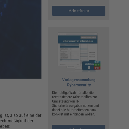
ualitätsmanagement, Hygiene & Arbeitsschutz
Personalmanagement
Mehr erfahren
hpublikationen & Arbeitshilfen
iterbildungen (AKADEMIE HERKERT)
ausmeister & Haustechnik
ergaberecht
Vorlagensammlung
Cybersecurity
Die richtige Wahl für alle, die
rechtssichere Arbeitshilfen zur
Umsetzung von IT-
Sicherheitsvorgaben nutzen und
dabei alle Mitarbeitenden ganz
konkret mit einbinden wollen.
 ist, also auf eine der
Rechtmäßigkeit der
rieben: