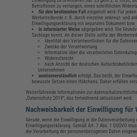
Einwilligung zu orientieren hat. Es geht z. B. nicht
Betroffenen zu verlangen, einen schriftlichen Wider
für den bestimmten Fall
eingeholt wird. Für jede
Werbetreibende z. B. durch einzelne ankreuz- und ank
Einwilligungserklärung ein separates Dokument bzw.
in informierter Weise
abgegeben wird. Die Grundvo
Sachlage kennt. An dieser Stelle sollte der Werbetr
Identität des Verantwortlichen für die Datenv
Zwecke der Verantwortung
Information über die verarbeiteten Datenkateg
Widerrufsrecht
nach Ansicht der deutschen Aufsichtsbehörde
Unternehmen
unmissverständlich
erfolgt. Das heißt, der Einwi
bewusste Setzen eines Häkchens. Daher erfüllen vor
Weiterführende Informationen zur datenschutzrechtlich
„Datenschutz 2019“, das fortwährend aktualisiert wird.
Nachweisbarkeit der Einwilligung f
Gerade, wenn die Einwilligung in die Datenverarbeitung el
Einwilligungserklärung. Gemäß Art. 7 Abs. 1 DSGVO muss
die Verarbeitung der personenbezogenen Daten eingewil