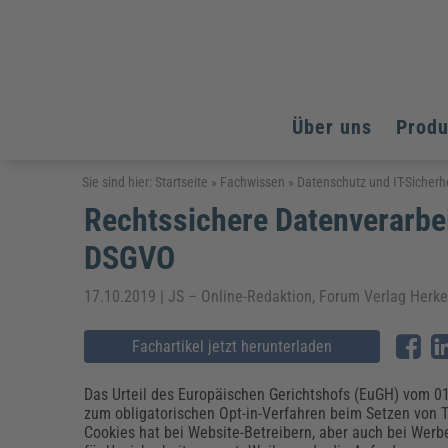
Über uns
Prod
Arbeitsschutz
Arbeitsschutz
Arbeitsschutz
Sie sind hier:
Startseite
»
Fachwissen
»
Datenschutz und IT-Sicherh
Rechtssichere Datenverarbe
Fachpublikationen & Arbeitshilfen
Bildung und Erziehung
Bildung und Erziehung
Weiterbildungen (AKADEMIE HERKERT)
DSGVO
Arbeitssicherheit & Gesundheitsschutz
Assistenz & Office-Management
Baurecht & Architektenrecht
Energie und Umwelt
Energie und Umwelt
Arbeitsschutz & Brandschutz
Bau, Immobilien & Gebäudemanagement
Bildung und Erziehung
Brandschutz
Energieoptimiertes & klimaneutrales Bauen
17.10.2019 | JS – Online-Redaktion, Forum Verlag Herk
Kommunales
Kommunales
Fachpublikationen & Arbeitshilfen
Nachhaltiges Planen
Fachartikel jetzt herunterladen
Reisekosten und Finanzen
Reisekosten und Finanzen
Kinderschutz, Jugendhilfe & Inklusion
Datenschutz & IT-Recht
Elektrosicherheit
Datenschutz & IT-Sicherheit
Elektrosicherheit & Elektrotechnik
Energie und Umwelt
Das Urteil des Europäischen Gerichtshofs (EuGH) vom 0
Fachpublikationen & Arbeitshilfen
zum obligatorischen Opt-in-Verfahren beim Setzen von T
Cookies hat bei Website-Betreibern, aber auch bei Wer
Weiterbildungen (AKADEMIE HERKERT)