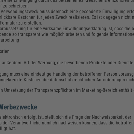
, sich eine Einwilligung durch das Setzen eines Kreuzchens einzuholen
ruf zu schreiben.
n Verwendungszweck muss demnach eine gesonderte Einwilligung erf
lickbare Kästchen für jeden Zweck realisieren. Es ist dagegen nicht n
 Formular zu erstellen.
raussetzung für eine wirksame Einwilligungserklärung ist, dass die b
eibende so transparent wie möglich arbeiten und folgende Information
erarbeitung
orien
n außerdem: Art der Werbung, die beworbenen Produkte oder Dienstl
lligung muss eine eindeutige Handlung der betroffenen Person vorausg
angekreuzte Kästchen die datenschutzrechtlichen Anforderungen nich
en Umsetzung der Transparenzpflichten im Marketing-Bereich enthält
ür Werbezwecke
ektronisch erfolgt ist, stellt sich die Frage der Nachweisbarkeit der
 der Verantwortliche nämlich nachweisen können, dass die betroffene
ligt hat.