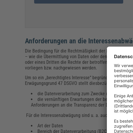
Anforderungen an die Interessenabw
Die Bedingung für die Rechtmäßigkeit der Datenverarbei
– wie die Übermittlung von Daten oder den geschäftsm
oder eines Dritten die Rechte der betroffenen Person ü
vorliegen bzw. nachgewiesen werden.
Um so ein „berechtigtes Interesse“ begründen zu könne
Erwägungsgrund 47 DSGVO stellt diesbezüglich vorab kl
die Datenverarbeitung zum Zwecke der Direktwerbu
die vernünftigen Erwartungen der betroffenen Per
Anforderungen an die Transparenz der Datenverarbei
Für die Interessenabwägung sind u. a. auch folgende F
Art der Daten
Bereich der Datenverarbeitung (B2C oder B2B)