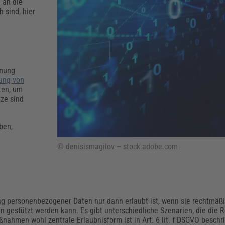
Klimaanpassung
Qualitätsmanagement
Praxismanagement, Abrechnung & Therapie
Q
 an die
 sind, hier
Künstliche Intelligenz
Weiterbildungen (AKADEMIE HERKERT)
Fac
We
Feuerwehr
H
Kommunales
Zoll und Export
dnung
Recht, Sicherheit & Ordnung
V
ung von
Fachpublikationen & Arbeitshilfen
ten, um
Weiterbildungen (AKADEMIE HERKERT)
tze sind
Zollverfahren & Zollvorschriften
ben,
© denisismagilov – stock.adobe.com
ng personenbezogener Daten nur dann erlaubt ist, wenn sie rechtmäßig
gestützt werden kann. Es gibt unterschiedliche Szenarien, die die 
nahmen wohl zentrale Erlaubnisform ist in Art. 6 lit. f DSGVO besch