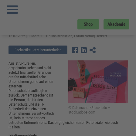
Sie sind hier:
Startseite
»
Fachwissen
»
Datenschutz und IT-Sicherheit
»
Externer
Datenschutzbeauftragter – Vorteile und Verantwortung
Externer Datenschutzbeauftragter –
Shop
Akademie
Vorteile und Verantwortung
15.07.2022 | J. Morelli – Online-Redaktion, Forum Verlag Herkert
Fachartikel jetzt herunterladen
Aus strukturellen,
organisatorischen und nicht
zuletzt finanziellen Gründen
greifen mittelständische
Unternehmen gerne auf einen
externen
Datenschutzbeauftragten
zurück. Dementsprechend ist
die Person, die für den
Datenschutz und die IT-
© DatenschutzStockfoto –
Sicherheit des einzelnen
stock.adobe.com
Unternehmens verantwortlich
ist, kein Mitarbeiter des
betreuten Unternehmens. Das birgt gleichermaßen Potenziale, wie auch
Risiken.
Inhaltsverzeichnis