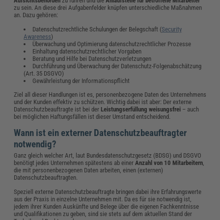
Aufsichtsbehörden
zu führen und die
Anlaufstelle für betroffene Mitarbeiter
zu sein. An diese drei Aufgabenfelder knüpfen unterschiedliche Maßnahmen
an. Dazu gehören:
Datenschutzrechtliche Schulungen der Belegschaft (
Security
Awareness
)
Überwachung und Optimierung datenschutzrechtlicher Prozesse
Einhaltung datenschutzrechtlicher Vorgaben
Beratung und Hilfe bei Datenschutzverletzungen
Durchführung und Überwachung der Datenschutz-Folgenabschätzung
(Art. 35 DSGVO)
Gewährleistung der Informationspflicht
Ziel all dieser Handlungen ist es, personenbezogene Daten des Unternehmens
und der Kunden effektiv zu schützen. Wichtig dabei ist aber: Der externe
Datenschutzbeauftragte ist bei der
Leistungserfüllung weisungsfrei
– auch
bei möglichen Haftungsfällen ist dieser Umstand entscheidend.
Wann ist ein externer Datenschutzbeauftragter
notwendig?
Ganz gleich welcher Art, laut Bundesdatenschutzgesetz (BDSG) und DSGVO
benötigt jedes Unternehmen spätestens ab einer
Anzahl von 10 Mitarbeitern
,
die mit personenbezogenen Daten arbeiten, einen (externen)
Datenschutzbeauftragten.
Speziell externe Datenschutzbeauftragte bringen dabei ihre Erfahrungswerte
aus der Praxis in einzelne Unternehmen mit. Da es für sie notwendig ist,
jedem ihrer Kunden Auskünfte und Belege über die eigenen Fachkenntnisse
und Qualifikationen zu geben, sind sie stets auf dem aktuellen Stand der