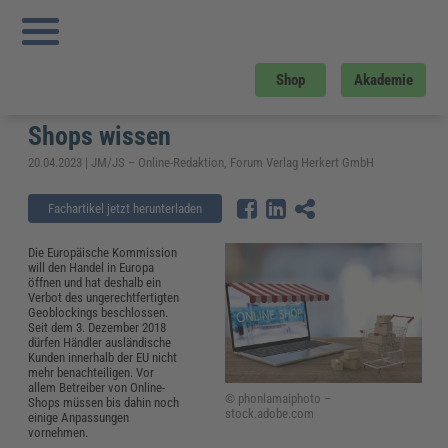
Sie sind hier:
Startseite
»
Fachwissen
»
Datenschutz und IT-Sicherheit
»
Geoblocking ist in der EU verboten: Das müssen Betreiber von Online-Shops
wissen
Geoblocking ist in der EU verboten:
Shop
Akademie
Das müssen Betreiber von Online-
Shops wissen
20.04.2023 | JM/JS – Online-Redaktion, Forum Verlag Herkert GmbH
Fachartikel jetzt herunterladen
Die Europäische Kommission
will den Handel in Europa
öffnen und hat deshalb ein
Verbot des ungerechtfertigten
Geoblockings beschlossen.
Seit dem 3. Dezember 2018
dürfen Händler ausländische
Kunden innerhalb der EU nicht
mehr benachteiligen. Vor
allem Betreiber von Online-
© phonlamaiphoto –
Shops müssen bis dahin noch
stock.adobe.com
einige Anpassungen
vornehmen.