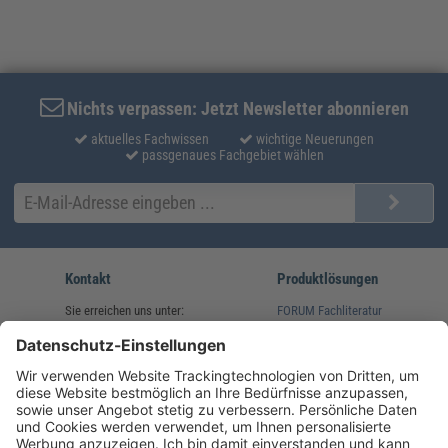
Nichts verpassen: Jetzt Newsletter abonnieren
aktuelles Fachwissen
wichtige Neuerungen
passgenaues Fachgebiet wählen
Kontakt
Produktlösungen
Sie erreichen uns unter:
FORUM Fachliteratur
AKADEMIE HERKERT
(08233) 38 11 23
Unsere Marken
service@forum-verlag.com
Mo-Do 07:30 - 17:00 Uhr
Fr 07:30 - 15:00 Uhr