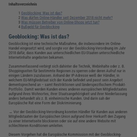
Inhaltsverzeichnis
Geoblocking: Was ist das?
Was dürfen Online-Händler seit Dezember 2018 nicht mehr?
Was müssen Betreiber von Online-Shops jetzt tun?
Bußgeld für Geoblocking
Geoblocking: Was ist das?
Geoblocking ist eine technische Maßnahme, die insbesondere im Online-
Handel eingesetzt wird, und sorgte vor der Geoblocking-Verordnung im Jahr
2018 dafür, dass Kunden aus unterschiedlichen EU-Staaten unterschiedliche
Internetinhalte angeboten bekamen.
Zusammenfassend verbirgt sich dahinter die Technik, Webinhalte oder z. B.
Shoppingseiten für bestimmte Regionen zu sperren oder deren Aufruf nur in
einigen Ländern zuzulassen. Anhand der IP-Adresse weiß der Händler, in
welchem EU-Mitgliedstaat sich der Kunde befindet und passt sein Angebot
dementsprechend an – samt Restriktionen und länderspezifischem Produkt-
Portfolio. Damit werden Kunden eines anderen europäischen Mitgliedstaates
aufgrund ihres Wohnortes, ihrer Staatsangehörigkeit und ihrer Niederlassung
anders behandelt als z. B. einheimische Kunden. Und darin sah der
Europäische Rat eine Form der Diskriminierung.
→ Vor der Geoblocking-Verordnung konnten Händler für Kunden aus anderen
Mitgliedstaaten der Europäischen Union aufgrund ihrer Herkunft den Zugang
zu einer Internetseite blockieren oder sie auf eine andere Website mit
schlechteren Konditionen umleiten.
Diesem Vorgehen hat die Europäische Kommission mit der Geoblocking-