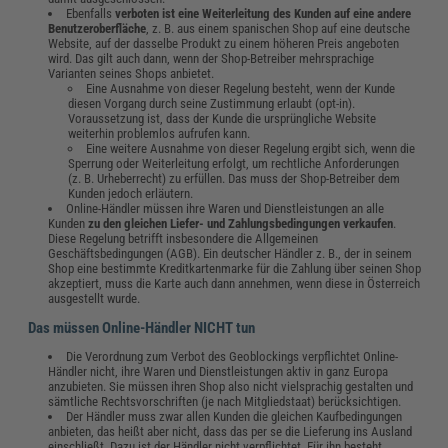
Ebenfalls
verboten ist eine Weiterleitung des Kunden auf eine andere
Benutzeroberfläche
, z. B. aus einem spanischen Shop auf eine deutsche
Website, auf der dasselbe Produkt zu einem höheren Preis angeboten
wird. Das gilt auch dann, wenn der Shop-Betreiber mehrsprachige
Varianten seines Shops anbietet.
Eine Ausnahme von dieser Regelung besteht, wenn der Kunde
diesen Vorgang durch seine Zustimmung erlaubt (opt-in).
Voraussetzung ist, dass der Kunde die ursprüngliche Website
weiterhin problemlos aufrufen kann.
Eine weitere Ausnahme von dieser Regelung ergibt sich, wenn die
Sperrung oder Weiterleitung erfolgt, um rechtliche Anforderungen
(z. B. Urheberrecht) zu erfüllen. Das muss der Shop-Betreiber dem
Kunden jedoch erläutern.
Online-Händler müssen ihre Waren und Dienstleistungen an alle
Kunden
zu den gleichen Liefer- und Zahlungsbedingungen verkaufen
.
Diese Regelung betrifft insbesondere die Allgemeinen
Geschäftsbedingungen (AGB). Ein deutscher Händler z. B., der in seinem
Shop eine bestimmte Kreditkartenmarke für die Zahlung über seinen Shop
akzeptiert, muss die Karte auch dann annehmen, wenn diese in Österreich
ausgestellt wurde.
Das müssen Online-Händler NICHT tun
Die Verordnung zum Verbot des Geoblockings verpflichtet Online-
Händler nicht, ihre Waren und Dienstleistungen aktiv in ganz Europa
anzubieten. Sie müssen ihren Shop also nicht vielsprachig gestalten und
sämtliche Rechtsvorschriften (je nach Mitgliedstaat) berücksichtigen.
Der Händler muss zwar allen Kunden die gleichen Kaufbedingungen
anbieten, das heißt aber nicht, dass das per se die Lieferung ins Ausland
einschließt. Dazu ist der Händler nicht verpflichtet. Für ihn besteht