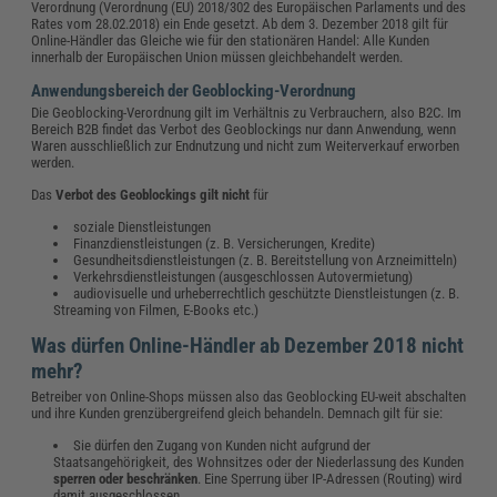
Verordnung (Verordnung (EU) 2018/302 des Europäischen Parlaments und des
Rates vom 28.02.2018) ein Ende gesetzt. Ab dem 3. Dezember 2018 gilt für
Online-Händler das Gleiche wie für den stationären Handel: Alle Kunden
innerhalb der Europäischen Union müssen gleichbehandelt werden.
Anwendungsbereich der Geoblocking-Verordnung
Die Geoblocking-Verordnung gilt im Verhältnis zu Verbrauchern, also B2C. Im
Bereich B2B findet das Verbot des Geoblockings nur dann Anwendung, wenn
Waren ausschließlich zur Endnutzung und nicht zum Weiterverkauf erworben
werden.
Das
Verbot des Geoblockings gilt nicht
für
soziale Dienstleistungen
Finanzdienstleistungen (z. B. Versicherungen, Kredite)
Gesundheitsdienstleistungen (z. B. Bereitstellung von Arzneimitteln)
Verkehrsdienstleistungen (ausgeschlossen Autovermietung)
audiovisuelle und urheberrechtlich geschützte Dienstleistungen (z. B.
Streaming von Filmen, E-Books etc.)
Was dürfen Online-Händler ab Dezember 2018 nicht
mehr?
Betreiber von Online-Shops müssen also das Geoblocking EU-weit abschalten
und ihre Kunden grenzübergreifend gleich behandeln. Demnach gilt für sie:
Sie dürfen den Zugang von Kunden nicht aufgrund der
Staatsangehörigkeit, des Wohnsitzes oder der Niederlassung des Kunden
sperren oder beschränken
. Eine Sperrung über IP-Adressen (Routing) wird
damit ausgeschlossen.