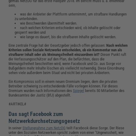
gemäß NetzDG für das erste Halbjahr 2018. Im Bericht muss u. a. erkennbar
sein,
was der Anbieter der Plattform unternimmt, um strafbare Handlungen
zu unterbinden.
wie Beschwerden übermittelt werden.
nach welchen Kriterien entschieden wird, ob Inhalte gelöscht oder
gesperrt werden und
wie lange es dauert, bis die strafbaren Inhalte gelöscht werden.
Eine zentrale Frage hat der Gesetzgeber jedoch offen gelassen:
Nach welchen
Kriterien sollen Soziale Netzwerke entscheiden, ob ein Kommentar nun als
strafbarer Inhalt oder als Meinungsfreiheit einzuordnen ist?
Dieser Punkt ruft
die Verfassungsschützer auf den Plan, die befürchten, dass die
Meinungsfreiheit beschnitten wird, wenn Facebook und Co. aus Sorge vor
Bußgeldern mehr Inhalte löschen als vielleicht notwendig. Diese Einordnung
sehen viele außerdem beim Staat und nicht bei privaten Anbietern.
Ein Kompromiss soll in einem neuen Gremium liegen, dem die privaten
Betreiber schwierig zu entscheidende Fälle vorlegen können. Für dieses
Gremium wurden nach Informationen des
Spiegel
bereits 50 Mitarbeiter des
Bundesamtes der Justiz (BfJ) abgestellt.
#ARTIKEL#
Das sagt Facebook zum
Netzwerkdurchsetzungsgesetz
In seiner
Stellungnahme zum NetzDG
teilt Facebook diese Sorge. Der Riese
unter den Sozialen Netzwerken spricht zudem von einer "Ungewissheit, wie