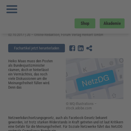
Sie sind hier:
Startseite
»
Fachwissen
»
Datenschutz und IT-Sicherheit
»
Das
Netzwerkdurchsetzungsgesetz (NetzDG) ist in Kraft getreten
Das Netzwerkdurchsetzungsgesetz
Shop
Akademie
(NetzDG) ist in Kraft getreten
02.10.2017 | JS – Online-Redaktion, Forum Verlag Herkert GmbH
Fachartikel jetzt herunterladen
Heiko Maas muss den Posten
als Bundesjustizminister
räumen, doch er hinterlässt
ein Vermächtnis, das noch
viele Diskussionen um die
Meinungsfreiheit füllen wird.
Denn das
© MQ-Illustrations –
stock.adobe.com
Netzwerkdurchsetzungsgesetz, auch als Facebook-Gesetz bekannt
geworden, ist trotz starken Widerstands in Kraft getreten und ist laut Kritikern
eine Gefahr für die Meinungsfreiheit. Für Soziale Netzwerke führt das NetzDG
erstmals Compliance-Regeln ein.