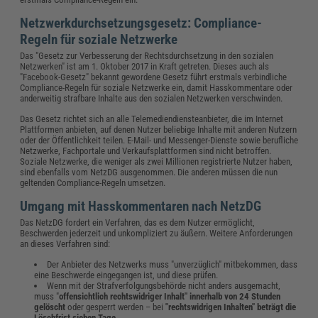
Netzwerkdurchsetzungsgesetz: Compliance-
Regeln für soziale Netzwerke
Das "Gesetz zur Verbesserung der Rechtsdurchsetzung in den sozialen
Netzwerken" ist am 1. Oktober 2017 in Kraft getreten. Dieses auch als
"Facebook-Gesetz" bekannt gewordene Gesetz führt erstmals verbindliche
Compliance-Regeln für soziale Netzwerke ein, damit Hasskommentare oder
anderweitig strafbare Inhalte aus den sozialen Netzwerken verschwinden.
Das Gesetz richtet sich an alle Telemediendiensteanbieter, die im Internet
Plattformen anbieten, auf denen Nutzer beliebige Inhalte mit anderen Nutzern
oder der Öffentlichkeit teilen. E-Mail- und Messenger-Dienste sowie berufliche
Netzwerke, Fachportale und Verkaufsplattformen sind nicht betroffen.
Soziale Netzwerke, die weniger als zwei Millionen registrierte Nutzer haben,
sind ebenfalls vom NetzDG ausgenommen. Die anderen müssen die nun
geltenden Compliance-Regeln umsetzen.
Umgang mit Hasskommentaren nach NetzDG
Das NetzDG fordert ein Verfahren, das es dem Nutzer ermöglicht,
Beschwerden jederzeit und unkompliziert zu äußern. Weitere Anforderungen
an dieses Verfahren sind:
Der Anbieter des Netzwerks muss "unverzüglich" mitbekommen, dass
eine Beschwerde eingegangen ist, und diese prüfen.
Wenn mit der Strafverfolgungsbehörde nicht anders ausgemacht,
muss "
offensichtlich rechtswidriger Inhalt" innerhalb von 24 Stunden
gelöscht
oder gesperrt werden – bei
"rechtswidrigen Inhalten" beträgt die
Löschfrist sieben Tage
.