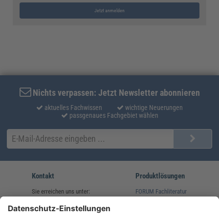
Jetzt anmelden
Nichts verpassen: Jetzt Newsletter abonnieren
aktuelles Fachwissen
wichtige Neuerungen
passgenaues Fachgebiet wählen
Kontakt
Produktlösungen
Sie erreichen uns unter:
FORUM Fachliteratur
AKADEMIE HERKERT
(08233) 38 11 23
Unsere Marken