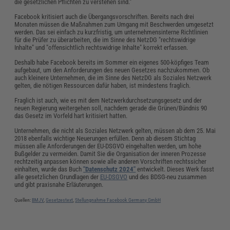
die gesetzlichen Pflichten zu verstehen sind."
Facebook kritisiert auch die Übergangsvorschriften. Bereits nach drei
Monaten müssen die Maßnahmen zum Umgang mit Beschwerden umgesetzt
werden. Das sei einfach zu kurzfristig, um unternehmensinterne Richtlinien
für die Prüfer zu überarbeiten, die im Sinne des NetzDG "rechtswidrige
Inhalte" und "offensichtlich rechtswidrige Inhalte" korrekt erfassen.
Deshalb habe Facebook bereits im Sommer ein eigenes 500-köpfiges Team
aufgebaut, um den Anforderungen des neuen Gesetzes nachzukommen. Ob
auch kleinere Unternehmen, die im Sinne des NetzDG als Soziales Netzwerk
gelten, die nötigen Ressourcen dafür haben, ist mindestens fraglich.
Fraglich ist auch, wie es mit dem Netzwerkdurchsetzungsgesetz und der
neuen Regierung weitergehen soll, nachdem gerade die Grünen/Bündnis 90
das Gesetz im Vorfeld hart kritisiert hatten.
Unternehmen, die nicht als Soziales Netzwerk gelten, müssen ab dem 25. Mai
2018 ebenfalls wichtige Neuerungen erfüllen. Denn ab diesem Stichtag
müssen alle Anforderungen der EU-DSGVO eingehalten werden, um hohe
Bußgelder zu vermeiden. Damit Sie die Organisation der inneren Prozesse
rechtzeitig anpassen können sowie alle anderen Vorschriften rechtssicher
einhalten, wurde das Buch
"Datenschutz 2024"
entwickelt. Dieses Werk fasst
alle gesetzlichen Grundlagen der
EU-DSGVO
und des BDSG-neu zusammen
und gibt praxisnahe Erläuterungen.
Quellen:
BMJV
,
Gesetzestext
,
Stellungnahme Facebook Germany GmbH