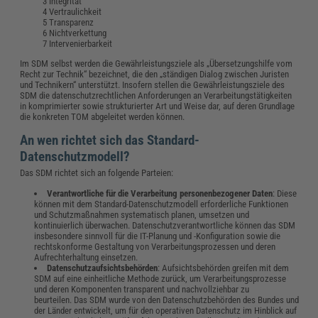
Integrität
Vertraulichkeit
Transparenz
Nichtverkettung
Intervenierbarkeit
Im SDM selbst werden die Gewährleistungsziele als „Übersetzungshilfe vom
Recht zur Technik“ bezeichnet, die den „ständigen Dialog zwischen Juristen
und Technikern“ unterstützt. Insofern stellen die Gewährleistungsziele des
SDM die datenschutzrechtlichen Anforderungen an Verarbeitungstätigkeiten
in komprimierter sowie strukturierter Art und Weise dar, auf deren Grundlage
die konkreten TOM abgeleitet werden können.
An wen richtet sich das Standard-
Datenschutzmodell?
Das SDM richtet sich an folgende Parteien:
Verantwortliche für die Verarbeitung personenbezogener Daten
: Diese
können mit dem Standard-Datenschutzmodell erforderliche Funktionen
und Schutzmaßnahmen systematisch planen, umsetzen und
kontinuierlich überwachen. Datenschutzverantwortliche können das SDM
insbesondere sinnvoll für die IT-Planung und -Konfiguration sowie die
rechtskonforme Gestaltung von Verarbeitungsprozessen und deren
Aufrechterhaltung einsetzen.
Datenschutzaufsichtsbehörden
: Aufsichtsbehörden greifen mit dem
SDM auf eine einheitliche Methode zurück, um Verarbeitungsprozesse
und deren Komponenten transparent und nachvollziehbar zu
beurteilen. Das SDM wurde von den Datenschutzbehörden des Bundes und
der Länder entwickelt, um für den operativen Datenschutz im Hinblick auf