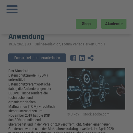
Sie sind hier:
Startseite
»
Fachwissen
»
Datenschutz und IT-Sicherheit
»
Standard-Datenschutzmodell (SDM) Version 2.0b: Definition und Anwendung
Standard-Datenschutzmodell (SDM)
Shop
Akademie
Version 2.0b: Definition und
Anwendung
13.02.2020 | JS – Online-Redaktion, Forum Verlag Herkert GmbH
Fachartikel jetzt herunterladen
Das Standard-
Datenschutzmodell (SDM)
unterstützt
Datenschutzverantwortliche
dabei, die Anforderungen der
DSGVO –insbesondere die
technischen und
organisatorischen
Maßnahmen (TOM) – rechtlich
sicher umzusetzen. Im
© Sikov – stock.adobe.com
November 2019 hat die DSK
das SDM grundlegend
überarbeitet und in der Version 2.0 veröffentlicht. Neben einer neuen
Gliederung wurde u. a. der Maßnahmenkatalog erweitert. Im April 2020