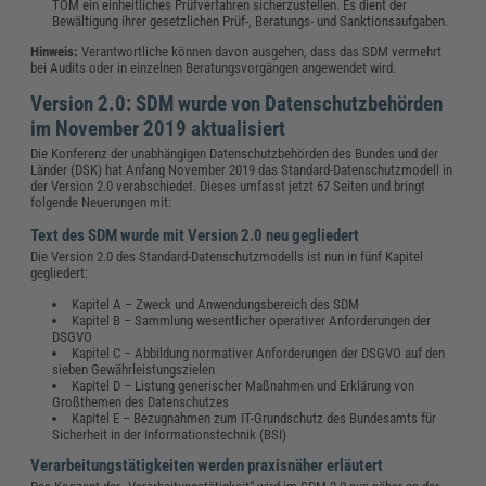
TOM ein einheitliches Prüfverfahren sicherzustellen. Es dient der
Bewältigung ihrer gesetzlichen Prüf-, Beratungs- und Sanktionsaufgaben.
Hinweis:
Verantwortliche können davon ausgehen, dass das SDM vermehrt
bei Audits oder in einzelnen Beratungsvorgängen angewendet wird.
Version 2.0: SDM wurde von Datenschutzbehörden
im November 2019 aktualisiert
Die Konferenz der unabhängigen Datenschutzbehörden des Bundes und der
Länder (DSK) hat Anfang November 2019 das Standard-Datenschutzmodell in
der Version 2.0 verabschiedet. Dieses umfasst jetzt 67 Seiten und bringt
folgende Neuerungen mit:
Text des SDM wurde mit Version 2.0 neu gegliedert
Die Version 2.0 des Standard-Datenschutzmodells ist nun in fünf Kapitel
gegliedert:
Kapitel A – Zweck und Anwendungsbereich des SDM
Kapitel B – Sammlung wesentlicher operativer Anforderungen der
DSGVO
Kapitel C – Abbildung normativer Anforderungen der DSGVO auf den
sieben Gewährleistungszielen
Kapitel D – Listung generischer Maßnahmen und Erklärung von
Großthemen des Datenschutzes
Kapitel E – Bezugnahmen zum IT-Grundschutz des Bundesamts für
Sicherheit in der Informationstechnik (BSI)
Verarbeitungstätigkeiten werden praxisnäher erläutert