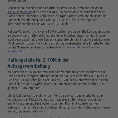
gewährleisten.
Neben den rein technischen Angriffen nutzen Cyber-Kriminelle verstärkt
social engineering
und social hacking, um an sensible personenbezogene
Daten heranzukommen. Verläuft so ein Cyber-Angriff erfolgreich, liegt eine
Datenschutzverletzung nach Art. 33 DSGVO vor, die in der Regel die
Informationspflicht nach Art. 34 DSGVO auslöst.
Hat der Verantwortliche keine TOM ergriffen, die diesen Risiken angemessen
entgegenwirken, haftet er für entstandene Schäden, obwohl er den Schaden
nicht verursacht hat. Diese Tatsache unterstreicht nicht nur die Bedeutung der
TOM, sondern zeigt, wie wichtig es ist, dass Arbeitgeber ihre Mitarbeiter über
solche Szenarien und ein korrektes
datenschutzrechtliches Verhalten
unterrichten
.
Haftungsfalle Nr. 2: TOM in der
Auftragsverarbeitung
Wer sich nun zurücklehnt, weil er für die Verarbeitung personenbezogener
Daten einen Auftragsverarbeiter engagiert hat, geht ebenfalls ein Risiko ein.
Denn die DSGVO schreibt in Art. 28 Abs. 1 vor, dass Verantwortliche für den
Datenschutz nur mit Auftragsverarbeitern zusammenarbeiten dürfen, die
geeignete TOM ergreifen.
Meist fügt der Auftragnehmer dem Vertrag zur Auftragsverarbeitung ein
Verzeichnis der Tätigkeiten bei. Auftraggeber sollten dieses Verzeichnis
gründlich prüfen und bei Zweifeln von ihren Prüf- und Kontrollrechten
Gebrauch machen. Denn im Schadensfall haftet auch der Auftraggeber wegen
Verletzung seiner Prüfpflicht.