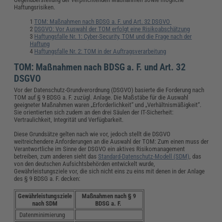
Haftungsrisiken.
TOM: Maßnahmen nach BDSG a. F. und Art. 32 DSGVO
DSGVO: Vor Auswahl der TOM erfolgt eine Risikoabschätzung
Haftungsfalle Nr. 1: Cyber-Security, TOM und die Frage nach der
Haftung
Haftungsfalle Nr. 2: TOM in der Auftragsverarbeitung
TOM: Maßnahmen nach BDSG a. F. und Art. 32
DSGVO
Vor der Datenschutz-Grundverordnung (DSGVO) basierte die Forderung nach
TOM auf § 9 BDSG a. F. zuzügl. Anlage. Die Maßstäbe für die Auswahl
geeigneter Maßnahmen waren „Erforderlichkeit“ und „Verhältnismäßigkeit“.
Sie orientierten sich zudem an den drei Säulen der IT-Sicherheit:
Vertraulichkeit, Integrität und Verfügbarkeit.
Diese Grundsätze gelten nach wie vor, jedoch stellt die DSGVO
weitreichendere Anforderungen an die Auswahl der TOM: Zum einen muss der
Verantwortliche im Sinne der DSGVO ein aktives Risikomanagement
betreiben, zum anderen sieht das
Standard-Datenschutz-Modell (SDM)
, das
von den deutschen Aufsichtsbehörden entwickelt wurde,
Gewährleistungsziele vor, die sich nicht eins zu eins mit denen in der Anlage
des § 9 BDSG a. F. decken:
Gewährleistungsziele
Maßnahmen nach § 9
nach SDM
BDSG a. F.
Datenminimierung