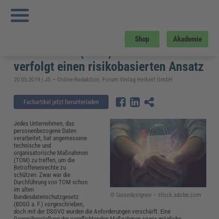
Sie sind hier:
Startseite
»
Fachwissen
»
Datenschutz und IT-Sicherheit
»
Technische und organisatorische Maßnahmen (TOM): Art. 32 DSGVO verfolgt
einen risikobasierten Ansatz
Technische und organisatorische
Shop
Akademie
Maßnahmen (TOM): Art. 32 DSGVO
verfolgt einen risikobasierten Ansatz
20.05.2019 | JS – Online-Redaktion, Forum Verlag Herkert GmbH
Fachartikel jetzt herunterladen
Jedes Unternehmen, das
personenbezogene Daten
verarbeitet, hat angemessene
technische und
organisatorische Maßnahmen
(TOM) zu treffen, um die
Betroffenenrechte zu
schützen. Zwar war die
Durchführung von TOM schon
im alten
© lassedesignen – stock.adobe.com
Bundesdatenschutzgesetz
(BDSG a. F.) vorgeschrieben,
doch mit der DSGVO wurden die Anforderungen verschärft. Eine
Gegenüberstellung der verpflichtenden Maßnahmen sowie mögliche