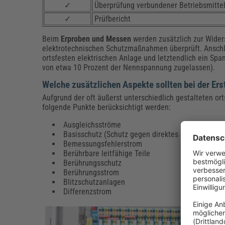
✓
Überprüfung verbundener Betriebsmitte
✓
Prüfbericht
Beim
Erproben und Messen
werden zusätzlich zur Wider
elektrotechnischen Schutzmaßnahmen überprüft. Anschli
ortsfesten elektrischen Anlage und letztendlich ein Spa
von etwa 10 Prozent der Nennspannung zugelassen).
Welche zusätzlichen Aspekte sollten bei der Er
Aufgrund der oft äußerst unterschiedlich gestalteten or
folgende Punkte berücksichtigt werden:
Ausgleichsströme
Basisschutz (Schutz gegen direktes Berühren)
Bemessungsfehlerstrom
Berührbare leitfähige Teile
Berührungsschutz
Berührungsstrom
Blitzschutzanlagen
Differenzstrom