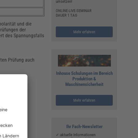
umsetzen!
ONLINE-LIVE-SEMINAR
DAUER 1 TAG
larität und die
prüfungen der
Mehr erfahren
wert des Spannungsfalls
hrten Prüfung auch
Inhouse Schulungen im Bereich
Produktion &
Maschinensicherheit
Mehr erfahren
Ihr Fach-Newsletter
✓ aktuelle Informationen