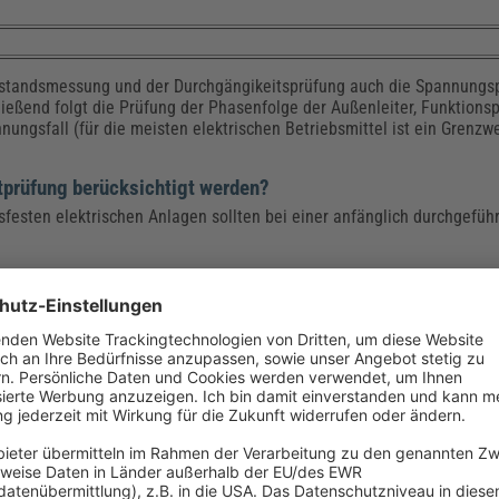
l
standsmessung und der Durchgängikeitsprüfung auch die Spannungspo
eßend folgt die Prüfung der Phasenfolge der Außenleiter, Funktions
nnungsfall (für die meisten elektrischen Betriebsmittel ist ein Grenz
stprüfung berücksichtigt werden?
tsfesten elektrischen Anlagen sollten bei einer anfänglich durchgefü