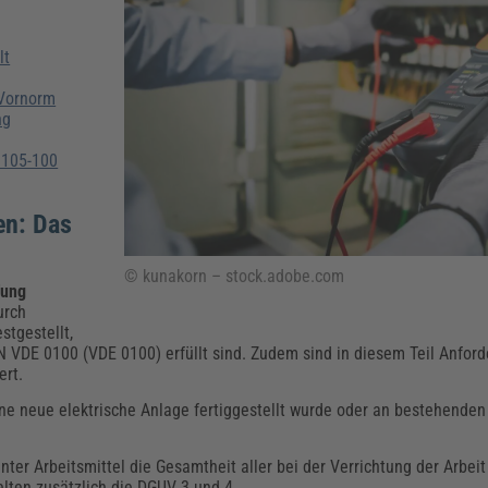
Klimaanpassung
Qualitätsmanagement
Praxismanagement, Abrechnung & Therapie
Q
Künstliche Intelligenz
lt
Weiterbildungen (AKADEMIE HERKERT)
Fac
We
 Vornorm
Feuerwehr
H
ng
Kommunales
Zoll und Export
Recht, Sicherheit & Ordnung
V
0105-100
Fachpublikationen & Arbeitshilfen
Weiterbildungen (AKADEMIE HERKERT)
Zollverfahren & Zollvorschriften
en: Das
© kunakorn – stock.adobe.com
fung
urch
stgestellt,
 VDE 0100 (VDE 0100) erfüllt sind. Zudem sind in diesem Teil Anfor
ert.
ne neue elektrische Anlage fertiggestellt wurde oder an bestehende
nter Arbeitsmittel die Gesamtheit aller bei der Verrichtung der Arbei
lten zusätzlich die DGUV 3 und 4.