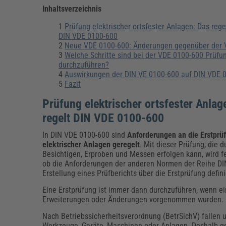
Erneuerbare Energien
Geschäftsführung
Pflegeleitung & Pflegepraxis
Inhaltsverzeichnis
Energie & Umwelt
Führung & Management
Gesundheit & Pflege
Kommunales
Prüfung elektrischer ortsfester Anlagen: Das rege
Fachpublikationen & Arbeitshilfen
DIN VDE 0100-600
Weiterbildungen (AKADEMIE HERKERT)
Neue VDE 0100-600: Änderungen gegenüber der
Bauhof
Künstliche Intelligenz
Personalwesen
Welche Schritte sind bei der VDE 0100-600 Prüfu
Bau, Immobilien & Gebäudemanagement
Personal, Ausbildung & Recht
Reisekosten und Finanzen
durchzuführen?
Grünflächen
Auswirkungen der DIN VE 0100-600 auf DIN VDE 
Weiterbildungen (AKADEMIE HERKERT)
Fazit
Verkehrsrecht
Reisekosten & Finanzen
Zollabwicklung & Exportabwicklung
Prüfung elektrischer ortsfester Anlag
Zoll & Export
regelt DIN VDE 0100-600
In DIN VDE 0100-600 sind
Anforderungen an die Erstprü
elektrischer Anlagen geregelt
. Mit dieser Prüfung, die d
Besichtigen, Erproben und Messen erfolgen kann, wird fe
ob die Anforderungen der anderen Normen der Reihe DIN
Erstellung eines Prüfberichts über die Erstprüfung defini
Eine Erstprüfung ist immer dann durchzuführen, wenn ei
Erweiterungen oder Änderungen vorgenommen wurden.
Nach Betriebssicherheitsverordnung (BetrSichV) fallen u
Werkzeuge, Geräte, Maschinen oder Anlagen. Deshalb ge