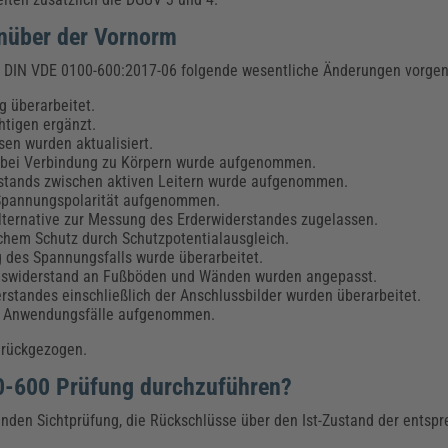
nüber der Vornorm
r DIN VDE 0100-600:2017-06 folgende wesentliche Änderungen vor
 überarbeitet.
htigen ergänzt.
sen wurden aktualisiert.
t bei Verbindung zu Körpern wurde aufgenommen.
rstands zwischen aktiven Leitern wurde aufgenommen.
 Spannungspolarität aufgenommen.
lternative zur Messung des Erderwiderstandes zugelassen.
hem Schutz durch Schutzpotentialausgleich.
g des Spannungsfalls wurde überarbeitet.
onswiderstand an Fußböden und Wänden wurden angepasst.
standes einschließlich der Anschlussbilder wurden überarbeitet.
te Anwendungsfälle aufgenommen.
zurückgezogen.
00-600 Prüfung durchzuführen?
nden Sichtprüfung, die Rückschlüsse über den Ist-Zustand der entsp