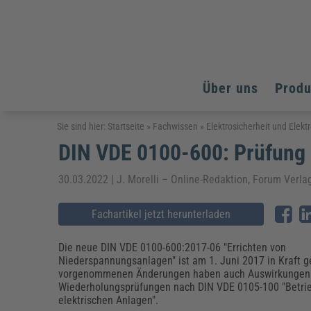
Über uns
Prod
Arbeitsschutz
Arbeitsschutz
Arbeitsschutz
Sie sind hier:
Startseite
»
Fachwissen
»
Elektrosicherheit und Elekt
DIN VDE 0100-600: Prüfung 
Fachpublikationen & Arbeitshilfen
Bildung und Erziehung
Bildung und Erziehung
Weiterbildungen (AKADEMIE HERKERT)
Arbeitssicherheit & Gesundheitsschutz
Assistenz & Office-Management
Baurecht & Architektenrecht
30.03.2022 | J. Morelli – Online-Redaktion, Forum Verl
Energie und Umwelt
Energie und Umwelt
Arbeitsschutz & Brandschutz
Bau, Immobilien & Gebäudemanagement
Bildung und Erziehung
Brandschutz
Energieoptimiertes & klimaneutrales Bauen
Kommunales
Kommunales
Fachartikel jetzt herunterladen
Fachpublikationen & Arbeitshilfen
Nachhaltiges Planen
Reisekosten und Finanzen
Reisekosten und Finanzen
Kinderschutz, Jugendhilfe & Inklusion
Datenschutz & IT-Recht
Elektrosicherheit
Die neue DIN VDE 0100-600:2017-06 "Errichten von
Niederspannungsanlagen" ist am 1. Juni 2017 in Kraft g
Datenschutz & IT-Sicherheit
Elektrosicherheit & Elektrotechnik
Energie und Umwelt
vorgenommenen Änderungen haben auch Auswirkungen
Fachpublikationen & Arbeitshilfen
Wiederholungsprüfungen nach DIN VDE 0105-100 "Betri
elektrischen Anlagen".
Weiterbildungen (AKADEMIE HERKERT)