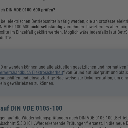
 nach DIN VDE 0100-600 prüfen?
t bei elektrischen Betriebsmitteln tätig werden, die an ortsfeste elekt
DIN VDE 0100-600
nicht selbständig
vornehmen. Inwiefern es aber mögli
llte im Einzelfall geklärt werden. Möglich wäre jedenfalls laut BetrS
dürfte.
00 anwenden können und alle aktuellen gesetzlichen und normativen
herheitshandbuch Elektrosicherheit
“ von Grund auf überprüft und aktua
ngshilfen und einsatzfertige Nachweise zur Dokumentation, um ein
teln gewährleisten zu können.
 auf DIN VDE 0105-100
en auf die Wiederholungsprüfungen nach DIN VDE 0105-100 „Betrieb
bschnitt 5.3.3101 „Wiederkehrende Prüfungen“" ersetzt. In die neue 