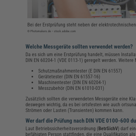
Bei der Erstprüfung steht neben der elektrotechnischen
© Photomakers.de – stock.adobe.com
Welche Messgeräte sollten verwendet werden?
Da es sich um eine Erstprüfung handelt, müssen Install
DIN EN 60204-1 (VDE 0113-1) geregelt werden. Weitere
Schutzmaßnahmentester (E DIN EN 61557)
Gerätetester (DIN EN 61557-16)
Maschinentester (DIN EN 60204-1)
Messzubehör (DIN EN 61010-031)
Zusätzlich sollten die verwendeten Messgeräte eine Kla
deswegen wichtig, da es bei ortsfesten wie auch ortsun
Strömen oder Lasten (Transienten) kommen kann.
Wer darf die Prüfung nach DIN VDE 0100-600 d
Laut Betriebssicherheitsverordnung (
BetrSichV
) darf ei
befähigten Person stattfinden, die eine Qualifikation als