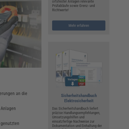
ualitätsmanagement, Hygiene & Arbeitsschutz
ortsfester Anlagen relevante
Prüfabläufe sowie Grenz- und
Personalmanagement
Richtwerte!
hpublikationen & Arbeitshilfen
iterbildungen (AKADEMIE HERKERT)
Mehr erfahren
ausmeister & Haustechnik
ergaberecht
derungen an die
Sicherheitshandbuch
Elektrosicherheit
n Anlagen
Das Sicherheitshandbuch liefert
präzise Handlungsempfehlungen,
Umsetzungshilfen und
einsatzfertige Nachweise zur
t genutzten
Dokumentation und Einhaltung der