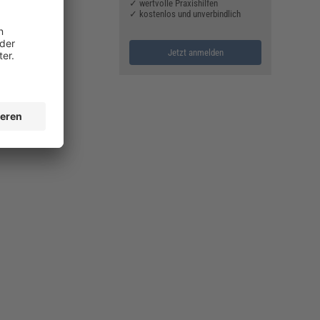
✓ wertvolle Praxishilfen
✓ kostenlos und unverbindlich
Jetzt anmelden