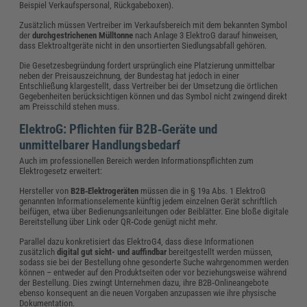
Beispiel Verkaufspersonal, Rückgabeboxen).
Zusätzlich müssen Vertreiber im Verkaufsbereich mit dem bekannten Symbol
der
durchgestrichenen Mülltonne
nach Anlage 3 ElektroG darauf hinweisen,
dass Elektroaltgeräte nicht in den unsortierten Siedlungsabfall gehören.
Die Gesetzesbegründung fordert ursprünglich eine Platzierung unmittelbar
neben der Preisauszeichnung, der Bundestag hat jedoch in einer
Entschließung klargestellt, dass Vertreiber bei der Umsetzung die örtlichen
Gegebenheiten berücksichtigen können und das Symbol nicht zwingend direkt
am Preisschild stehen muss.
ElektroG: Pflichten für B2B‑Geräte und
unmittelbarer Handlungsbedarf
Auch im professionellen Bereich werden Informationspflichten zum
Elektrogesetz erweitert:
Hersteller von
B2B‑Elektrogeräten
müssen die in § 19a Abs. 1 ElektroG
genannten Informationselemente künftig
jedem einzelnen Gerät schriftlich
beifügen, etwa über Bedienungsanleitungen oder Beiblätter. Eine bloße digitale
Bereitstellung über Link oder QR‑Code genügt nicht mehr.
Parallel dazu konkretisiert das ElektroG4, dass diese Informationen
zusätzlich
digital gut sicht- und auffindbar
bereitgestellt werden müssen,
sodass sie bei der Bestellung ohne gesonderte Suche wahrgenommen werden
können – entweder auf den Produktseiten oder vor beziehungsweise während
der Bestellung. Dies zwingt Unternehmen dazu, ihre B2B‑Onlineangebote
ebenso konsequent an die neuen Vorgaben anzupassen wie ihre physische
Dokumentation.