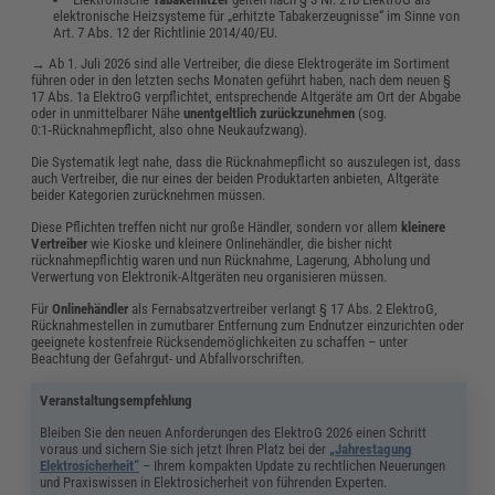
elektronische Heizsysteme für „erhitzte Tabakerzeugnisse“ im Sinne von
Art. 7 Abs. 12 der Richtlinie 2014/40/EU.
→ Ab 1. Juli 2026 sind alle Vertreiber, die diese Elektrogeräte im Sortiment
führen oder in den letzten sechs Monaten geführt haben, nach dem neuen §
17 Abs. 1a ElektroG verpflichtet, entsprechende Altgeräte am Ort der Abgabe
oder in unmittelbarer Nähe
unentgeltlich zurückzunehmen
(sog.
0:1‑Rücknahmepflicht, also ohne Neukaufzwang).
Die Systematik legt nahe, dass die Rücknahmepflicht so auszulegen ist, dass
auch Vertreiber, die nur eines der beiden Produktarten anbieten, Altgeräte
beider Kategorien zurücknehmen müssen.
Diese Pflichten treffen nicht nur große Händler, sondern vor allem
kleinere
Vertreiber
wie Kioske und kleinere Onlinehändler, die bisher nicht
rücknahmepflichtig waren und nun Rücknahme, Lagerung, Abholung und
Verwertung von Elektronik-Altgeräten neu organisieren müssen.
Für
Onlinehändler
als Fernabsatzvertreiber verlangt § 17 Abs. 2 ElektroG,
Rücknahmestellen in zumutbarer Entfernung zum Endnutzer einzurichten oder
geeignete kostenfreie Rücksendemöglichkeiten zu schaffen – unter
Beachtung der Gefahrgut- und Abfallvorschriften.
Veranstaltungsempfehlung
Bleiben Sie den neuen Anforderungen des ElektroG 2026 einen Schritt
voraus und sichern Sie sich jetzt Ihren Platz bei der
„Jahrestagung
Elektrosicherheit“
– Ihrem kompakten Update zu rechtlichen Neuerungen
und Praxiswissen in Elektrosicherheit von führenden Experten.