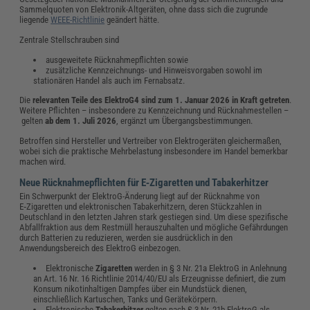
Sammelquoten von Elektronik-Altgeräten, ohne dass sich die zugrunde
liegende
WEEE-Richtlinie
geändert hätte.
Zentrale Stellschrauben sind
ausgeweitete Rücknahmepflichten sowie
zusätzliche Kennzeichnungs- und Hinweisvorgaben sowohl im
stationären Handel als auch im Fernabsatz.
Die
relevanten Teile des ElektroG4 sind zum 1. Januar 2026 in Kraft getreten
.
Weitere Pflichten – insbesondere zu Kennzeichnung und Rücknahmestellen –
gelten
ab dem 1. Juli 2026
, ergänzt um Übergangsbestimmungen.
Betroffen sind Hersteller und Vertreiber von Elektrogeräten gleichermaßen,
wobei sich die praktische Mehrbelastung insbesondere im Handel bemerkbar
machen wird.
Neue Rücknahmepflichten für E‑Zigaretten und Tabakerhitzer
Ein Schwerpunkt der ElektroG-Änderung liegt auf der Rücknahme von
E‑Zigaretten und elektronischen Tabakerhitzern, deren Stückzahlen in
Deutschland in den letzten Jahren stark gestiegen sind. Um diese spezifische
Abfallfraktion aus dem Restmüll herauszuhalten und mögliche Gefährdungen
durch Batterien zu reduzieren, werden sie ausdrücklich in den
Anwendungsbereich des ElektroG einbezogen.
Elektronische
Zigaretten
werden in § 3 Nr. 21a ElektroG in Anlehnung
an Art. 16 Nr. 16 Richtlinie 2014/40/EU als Erzeugnisse definiert, die zum
Konsum nikotinhaltigen Dampfes über ein Mundstück dienen,
einschließlich Kartuschen, Tanks und Gerätekörpern.
Elektronische
Tabakerhitzer
gelten nach § 3 Nr. 21b ElektroG als