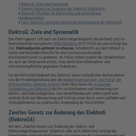
ElektroG: Ziele und Systematik
Zweites Gesetz zur Änderung des ElektroG (ElektroG4)
ElektroG: Pflichten für B2B‑Geräte und unmittelbarer
Handlungsbedarf
Fazit: ElektroG zwischen Umweltziel und Belastung der Wirtschaft
ElektroG: Ziele und Systematik
Das Elektrogesetz (oft auch als Elektronikgerätegesetz bezeichnet) setzt in
Deutschland die europäische
WEEE-Richtlinie
2012/19/EU um und verfolgt das
Ziel,
Elektroaltgeräte getrennt zu erfassen
, Schadstoffe aus dem Umlauf zu
halten und Sekundärrohstoffe für eine ressourcenschonende
Kreislaufwirtschaft zu gewinnen. Im Fokus stehen sowohl der Umweltschutz
als auch der Verbraucherschutz, etwa durch klare Rücknahme- und
Informationspflichten gegenüber Endnutzern.
Für die Wirtschaft bedeutet das ElektroG einen verbindlichen Rechtsrahmen
von der Produktgestaltung über die
Registrierung auf dem „ear-Portal“ der
Stiftung elektro-altgeräte register
(mehr dazu lesen Sie
in unserem
Fachbeitrag zum ElektroG3
) bis hin zur Rücknahme und Verwertung von
Elektro- und Elektronikgeräten. Das Umweltbundesamt (UBA) spielt eine
zentrale Rolle bei Überwachung und Vollzug sowie durch seine Leitfäden und
Vollzugshinweise zur praktischen Anwendung der Vorschriften.
Zweites Gesetz zur Änderung des ElektroG
(ElektroG4)
Mit dem „Zweiten Gesetz zur Änderung des Elektro- und
Elektronikgerätegesetzes“ (ElektroG oder auch ElektroG4) verfolgt der
Gesetzgeber nationale Maßnahmen zur Steigerung der Sammelmengen und