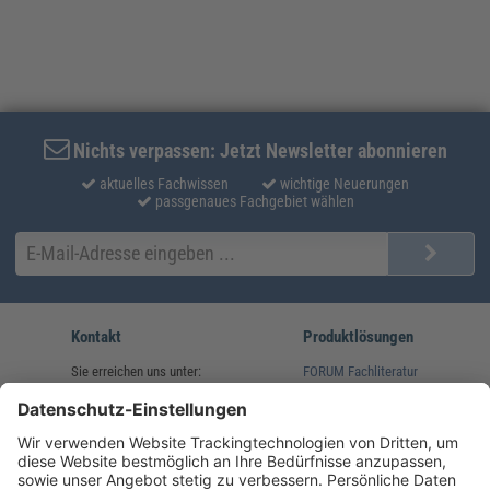
Nichts verpassen: Jetzt Newsletter abonnieren
aktuelles Fachwissen
wichtige Neuerungen
passgenaues Fachgebiet wählen
Kontakt
Produktlösungen
Sie erreichen uns unter:
FORUM Fachliteratur
AKADEMIE HERKERT
(08233) 38 11 23
Unsere Marken
service@forum-verlag.com
Mo-Do 07:30 - 17:00 Uhr