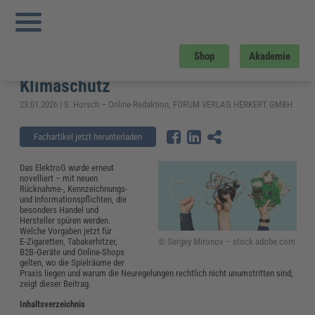
Sie sind hier:
Startseite
»
Fachwissen
»
Elektrosicherheit und Elektrotechnik
»
ElektroG 2026: Schärfere Regeln für Elektrogeräte, Wirtschaft und Klimaschutz
ElektroG 2026: Schärfere Regeln für
Shop
Akademie
Elektrogeräte, Wirtschaft und
Klimaschutz
23.01.2026 | S. Horsch – Online-Redaktion, FORUM VERLAG HERKERT GMBH
Fachartikel jetzt herunterladen
Das ElektroG wurde erneut
novelliert – mit neuen
Rücknahme-, Kennzeichnungs-
und Informationspflichten, die
besonders Handel und
Hersteller spüren werden.
Welche Vorgaben jetzt für
© Sergey Mironov – stock.adobe.com
E‑Zigaretten, Tabakerhitzer,
B2B‑Geräte und Online-Shops
gelten, wo die Spielräume der
Praxis liegen und warum die Neuregelungen rechtlich nicht unumstritten sind,
zeigt dieser Beitrag.
Inhaltsverzeichnis