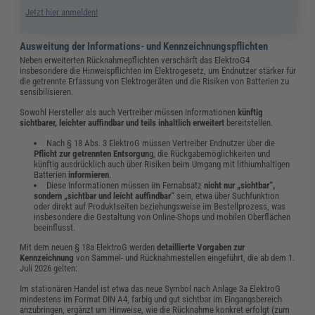
Jetzt hier anmelden!
Ausweitung der Informations- und Kennzeichnungspflichten
Neben erweiterten Rücknahmepflichten verschärft das ElektroG4
insbesondere die Hinweispflichten im Elektrogesetz, um Endnutzer stärker für
die getrennte Erfassung von Elektrogeräten und die Risiken von Batterien zu
sensibilisieren.
Sowohl Hersteller als auch Vertreiber müssen Informationen
künftig
sichtbarer, leichter auffindbar und teils inhaltlich erweitert
bereitstellen.
Nach § 18 Abs. 3 ElektroG müssen Vertreiber Endnutzer über die
Pflicht zur getrennten Entsorgun
g, die Rückgabemöglichkeiten und
künftig ausdrücklich auch über Risiken beim Umgang mit lithiumhaltigen
Batterien
informieren
.
Diese Informationen müssen im Fernabsatz
nicht nur „sichtbar“,
sondern
„
sichtbar und leicht auffindbar
“
sein, etwa über Suchfunktion
oder direkt auf Produktseiten beziehungsweise im Bestellprozess, was
insbesondere die Gestaltung von Online-Shops und mobilen Oberflächen
beeinflusst.
Mit dem neuen § 18a ElektroG werden
detaillierte Vorgaben zur
Kennzeichnung
von Sammel- und Rücknahmestellen eingeführt, die ab dem 1.
Juli 2026 gelten:
Im stationären Handel ist etwa das neue Symbol nach Anlage 3a ElektroG
mindestens im Format DIN A4, farbig und gut sichtbar im Eingangsbereich
anzubringen, ergänzt um Hinweise, wie die Rücknahme konkret erfolgt (zum