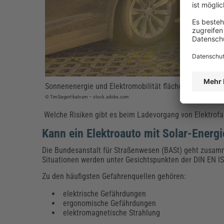
Sonnenenergie und Elektromobilität flächendeckend mi
© TimSiegert-batcam – stock.adobe.com
Welche Risiken gibt es beim Ladevorgang von Elektrof
Kann ein Elektroauto mit Solar-Energ
Die Bundesanstalt für Straßenwesen (BASt) geht zusamm
Situationen werden unter Gesichtspunkten der DIN EN IS
Zu den häufigsten Gefahrenquellen gehören:
elektrische Gefährdungen
ergonomische Gefährdungen
elektromagnetische Strahlung