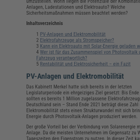
Erneuerbare Energien
Geschäftsführung
Pflegeleitung & Pflegepraxis
umzustellen. Worin liegen die Potenziale der Kombinati
Anlagen, Ladestationen und Elektroauto? Welche
Energie & Umwelt
Führung & Management
Gesundheit & Pflege
Kommunales
Sicherheitsmaßnahmen müssen beachtet werden?
Fachpublikationen & Arbeitshilfen
Inhaltsverzeichnis
Weiterbildungen (AKADEMIE HERKERT)
Bauhof
Künstliche Intelligenz
Personalwesen
PV-Anlagen und Elektromobilität
Bau, Immobilien & Gebäudemanagement
Personal, Ausbildung & Recht
Reisekosten und Finanzen
Elektrofahrzeuge als Stromspeicher?
Grünflächen
Kann ein Elektroauto mit Solar-Energie geladen 
Weiterbildungen (AKADEMIE HERKERT)
Wer ist für das Zusammenspiel von Photovoltaik 
Verkehrsrecht
Fahrzeug verantwortlich?
Reisekosten & Finanzen
Zollabwicklung & Exportabwicklung
Rentabilität und Elektrosicherheit – ein Fazit
Zoll & Export
PV-Anlagen und Elektromobilität
Das Kabinett Merkel hatte sich bereits in der letzten
Legislaturperiode ein ehrgeiziges Ziel gesetzt: Bis End
sollten es bereits 1 Million zugelassene Elektrofahrzeug
Deutschland sein – Stand Ende 2021 beträgt diese Zahl 
Elektromobilität stets einen Strukturwandel mit sich br
Energie durch Photovoltaik-Anlagen produziert werden.
Der große Vorteil bei der Verbindung von Solarenergie m
Anlage. Da die meisten Unternehmen im Gegensatz zu 
Tageszeiten den Eigenstrom zu nutzen. In dieser Zeit ka