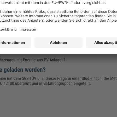
teinander zu verknüpfen ist eine der Hauptherausforderungen der Mo
ahrzeugen mit Energie aus PV-Anlagen?
ie geladen werden?
en mit dem SGS-TÜV u. a. dieser Frage in einer Studie nach. Die Met
O 12100 überprüft und in Gefahrengruppen eingeteilt.