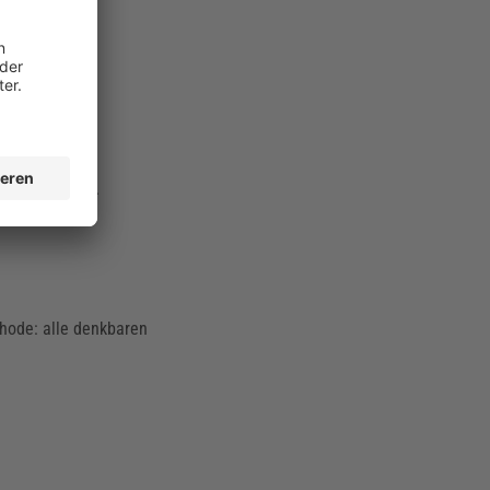
bilitätswende.
hode: alle denkbaren