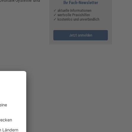
ovoltaik-Systeme und
Ihr Fach-Newsletter
✓ aktuelle Informationen
✓ wertvolle Praxishilfen
✓ kostenlos und unverbindlich
Jetzt anmelden