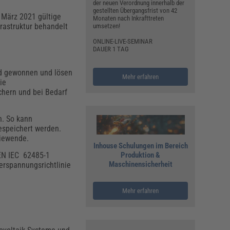
der neuen Verordnung innerhalb der
gestellten Übergangsfrist von 42
 März 2021 gültige
Monaten nach Inkrafttreten
rastruktur behandelt
umsetzen!
ONLINE-LIVE-SEMINAR
DAUER 1 TAG
nd gewonnen und lösen
Mehr erfahren
ie
chern und bei Bedarf
n. So kann
espeichert werden.
giewende.
Inhouse Schulungen im Bereich
 EN IEC 62485-1
Produktion &
Maschinensicherheit
rspannungsrichtlinie
Mehr erfahren