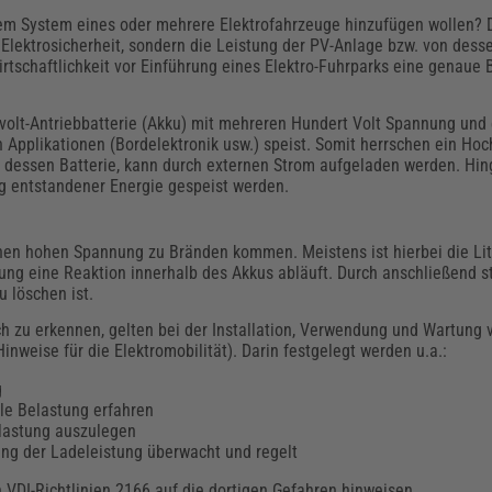
hrem System eines oder mehrere Elektrofahrzeuge hinzufügen wollen?
e Elektrosicherheit, sondern die Leistung der PV-Anlage bzw. von dess
rtschaftlichkeit vor Einführung eines Elektro-Fuhrparks eine genau
volt-Antriebbatterie (Akku) mit mehreren Hundert Volt Spannung und 
en Applikationen (Bordelektronik usw.) speist. Somit herrschen ein Ho
. dessen Batterie, kann durch externen Strom aufgeladen werden. Hi
g entstandener Energie gespeist werden.
nen hohen Spannung zu Bränden kommen. Meistens ist hierbei die Lit
tung eine Reaktion innerhalb des Akkus abläuft. Durch anschließend s
 löschen ist.
h zu erkennen, gelten bei der Installation, Verwendung und Wartung 
nweise für die Elektromobilität). Darin festgelegt werden u.a.:
g
le Belastung erfahren
lastung auszulegen
ng der Ladeleistung überwacht und regelt
 VDI-Richtlinien 2166 auf die dortigen Gefahren hinweisen.