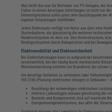
Was heißt das nun für Betreiber von PV-Anlagen, die i
Faktor in einem derartigen Unterfangen ist nicht nur di
Dementsprechend sollte unter dem Gesichtspunkt der Wi
eigenen Solaranlagen stattfinden.
Jedes Elektroauto verfügt von Natur aus über eine Hoch
Starterbatterie, die gleichzeitig die weiteren technisch
Niedervoltsystem im Auto vor. Das Hochvoltsystem, bzw
Niedrigvoltsystem durch Rekuperation und bei Bewegun
Elektromobilität und Elektrosicherheit
Bei Elektrofahrzeugen kann es aufgrund der beschriebe
verantwortlich, bei der häufig durch mechanische Belas
Wärmeentwicklung entsteht ein Brandherd, der schwer zu
Um derartige Gefahren zu verhindern oder frühestmöglic
VDI 2166 (Planung elektrischer Anlagen in Gebäuden – Hi
Beachtung der notwendigen elektrischen Leistun
mehrere Ladeanlagen müssen gleichzeitig die vol
Bauteile und Komponenten sind auf maximale Be
Energiemanagementsystem, das aktiv die Steueru
Zusätzlich müssen alle Ladeplätze für Elektroautos nach