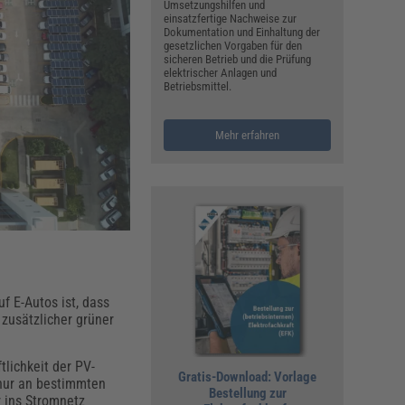
ualitätsmanagement, Hygiene & Arbeitsschutz
Umsetzungshilfen und
einsatzfertige Nachweise zur
Personalmanagement
Dokumentation und Einhaltung der
gesetzlichen Vorgaben für den
hpublikationen & Arbeitshilfen
sicheren Betrieb und die Prüfung
elektrischer Anlagen und
iterbildungen (AKADEMIE HERKERT)
Betriebsmittel.
ausmeister & Haustechnik
ergaberecht
Mehr erfahren
f E-Autos ist, dass
 zusätzlicher grüner
tlichkeit der PV-
Gratis-Download: Vorlage
nur an bestimmten
Bestellung zur
r ins Stromnetz