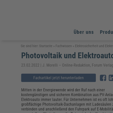
Über uns
Prod
Arbeitsschutz
Arbeitsschutz
Arbeitsschutz
Sie sind hier:
Startseite
»
Fachwissen
»
Elektrosicherheit und Elekt
Photovoltaik und Elektroaut
Fachpublikationen & Arbeitshilfen
Bildung und Erziehung
Bildung und Erziehung
Weiterbildungen (AKADEMIE HERKERT)
Arbeitssicherheit & Gesundheitsschutz
Assistenz & Office-Management
Baurecht & Architektenrecht
23.02.2022 | J. Morelli – Online-Redaktion, Forum Verl
Energie und Umwelt
Energie und Umwelt
Arbeitsschutz & Brandschutz
Bau, Immobilien & Gebäudemanagement
Bildung und Erziehung
Brandschutz
Energieoptimiertes & klimaneutrales Bauen
Kommunales
Kommunales
Fachartikel jetzt herunterladen
Fachpublikationen & Arbeitshilfen
Nachhaltiges Planen
Reisekosten und Finanzen
Reisekosten und Finanzen
Kinderschutz, Jugendhilfe & Inklusion
Datenschutz & IT-Recht
Elektrosicherheit
Mitten in der Energiewende wird der Ruf nach einer
kostengünstigen und sicheren Kombination aus PV-Anl
Datenschutz & IT-Sicherheit
Elektrosicherheit & Elektrotechnik
Energie und Umwelt
Elektroauto immer lauter. Für Unternehmen ist es oft lo
Fachpublikationen & Arbeitshilfen
großflächige Photovoltaik-Dachanlagen mit Ladesäulen 
verbinden und anschließend den Fuhrpark auf E-Mobilitä
Weiterbildungen (AKADEMIE HERKERT)