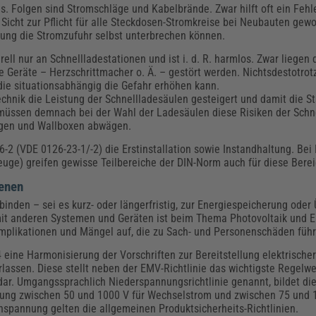
us. Folgen sind Stromschläge und Kabelbrände. Zwar hilft oft ein Fehl
 Sicht zur Pflicht für alle Steckdosen-Stromkreise bei Neubauten gew
erung die Stromzufuhr selbst unterbrechen können.
ell nur an Schnellladestationen und ist i. d. R. harmlos. Zwar liegen
e Geräte – Herzschrittmacher o. Ä. – gestört werden. Nichtsdestotrot
die situationsabhängig die Gefahr erhöhen kann.
chnik die Leistung der Schnellladesäulen gesteigert und damit die S
müssen demnach bei der Wahl der Ladesäulen diese Risiken der Schn
lagen und Wallboxen abwägen.
2 (VDE 0126-23-1/-2) die Erstinstallation sowie Instandhaltung. Bei
euge) greifen gewisse Teilbereiche der DIN-Norm auch für diese Berei
enen
nden – sei es kurz- oder längerfristig, zur Energiespeicherung oder
t mit anderen Systemen und Geräten ist beim Thema Photovoltaik und 
Komplikationen und Mängel auf, die zu Sach- und Personenschäden füh
eine Harmonisierung der Vorschriften zur Bereitstellung elektrischer
ssen. Diese stellt neben der EMV-Richtlinie das wichtigste Regelwe
dar. Umgangssprachlich Niederspannungsrichtlinie genannt, bildet die
nung zwischen 50 und 1000 V für Wechselstrom und zwischen 75 und 1
nspannung gelten die allgemeinen Produktsicherheits-Richtlinien.