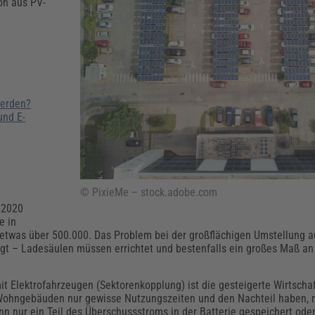
Klimaanpassung
Qualitätsmanagement
Praxismanagement, Abrechnung & Therapie
Q
on aus PV-
Künstliche Intelligenz
Weiterbildungen (AKADEMIE HERKERT)
Fac
We
Feuerwehr
H
Kommunales
Zoll und Export
Recht, Sicherheit & Ordnung
V
werden?
Fachpublikationen & Arbeitshilfen
und E-
Weiterbildungen (AKADEMIE HERKERT)
Zollverfahren & Zollvorschriften
© PixieMe – stock.adobe.com
e 2020
e in
etwas über 500.000. Das Problem bei der großflächigen Umstellung au
ingt – Ladesäulen müssen errichtet und bestenfalls ein großes Maß an
it Elektrofahrzeugen (Sektorenkopplung) ist die gesteigerte Wirtschaf
Wohngebäuden nur gewisse Nutzungszeiten und den Nachteil haben, 
nn nur ein Teil des Überschussstroms in der Batterie gespeichert ode