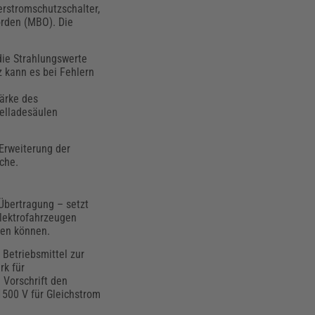
erstromschutzschalter,
orden (MBO). Die
 die Strahlungswerte
z kann es bei Fehlern
tärke des
elladesäulen
 Erweiterung der
che.
 Übertragung – setzt
Elektrofahrzeugen
ren können.
 Betriebsmittel zur
rk für
 Vorschrift den
500 V für Gleichstrom