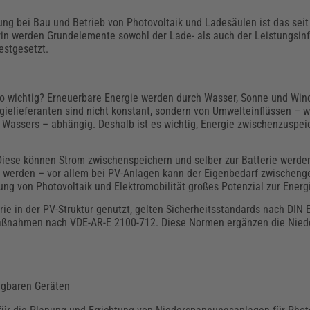
ng bei Bau und Betrieb von Photovoltaik und Ladesäulen ist das seit
rin werden Grundelemente sowohl der Lade- als auch der Leistungsinf
estgesetzt.
so wichtig? Erneuerbare Energie werden durch Wasser, Sonne und Wi
rgielieferanten sind nicht konstant, sondern von Umwelteinflüssen – w
Wassers – abhängig. Deshalb ist es wichtig, Energie zwischenzuspei
Diese können Strom zwischenspeichern und selber zur Batterie werde
werden – vor allem bei PV-Anlagen kann der Eigenbedarf zwischeng
fung von Photovoltaik und Elektromobilität großes Potenzial zur Ener
rie in der PV-Struktur genutzt, gelten Sicherheitsstandards nach DIN
aßnahmen nach VDE-AR-E 2100-712. Diese Normen ergänzen die Niede
agbaren Geräten