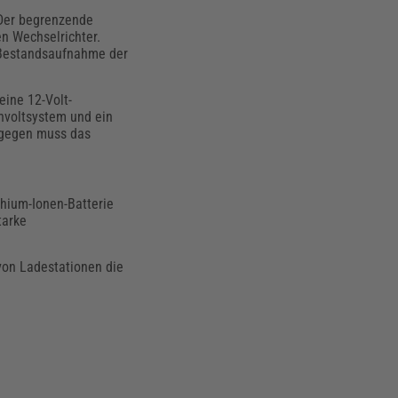
 Der begrenzende
en Wechselrichter.
e Bestandsaufnahme der
eine 12-Volt-
chvoltsystem und ein
ngegen muss das
hium-Ionen-Batterie
tarke
von Ladestationen die