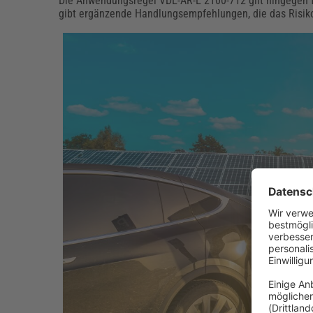
Die Anwendungsregel VDE-AR-E 2100-712 gilt hingegen 
gibt ergänzende Handlungsempfehlungen, die das Risiko