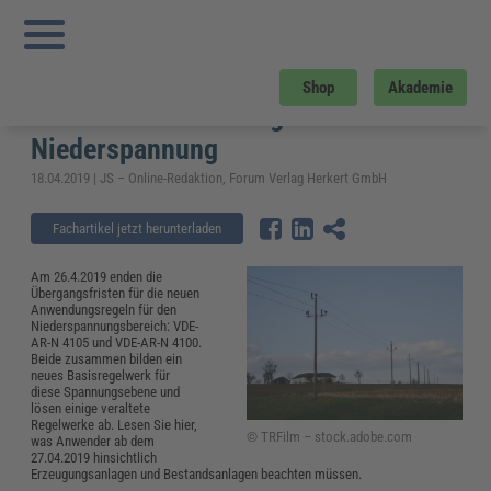
Sie sind hier:
Startseite
»
Fachwissen
»
Elektrosicherheit und Elektrotechnik
»
VDE-AR-N 4105 und VDE-AR-N 4100 bilden neues Basisregelwerk für die
Niederspannung
VDE-AR-N 4105 und VDE-AR-N 4100
Shop
Akademie
bilden neues Basisregelwerk für die
Niederspannung
18.04.2019 | JS – Online-Redaktion, Forum Verlag Herkert GmbH
Fachartikel jetzt herunterladen
Am 26.4.2019 enden die
Übergangsfristen für die neuen
Anwendungsregeln für den
Niederspannungsbereich: VDE-
AR-N 4105 und VDE-AR-N 4100.
Beide zusammen bilden ein
neues Basisregelwerk für
diese Spannungsebene und
lösen einige veraltete
Regelwerke ab. Lesen Sie hier,
© TRFilm – stock.adobe.com
was Anwender ab dem
27.04.2019 hinsichtlich
Erzeugungsanlagen und Bestandsanlagen beachten müssen.