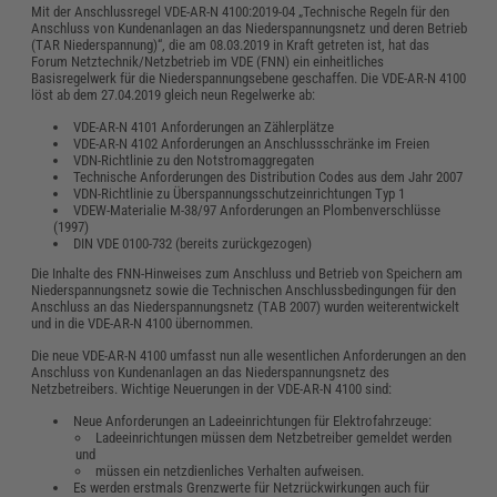
Mit der Anschlussregel VDE-AR-N 4100:2019-04 „Technische Regeln für den
Anschluss von Kundenanlagen an das Niederspannungsnetz und deren Betrieb
(TAR Niederspannung)“, die am 08.03.2019 in Kraft getreten ist, hat das
Forum Netztechnik/Netzbetrieb im VDE (FNN) ein einheitliches
Basisregelwerk für die Niederspannungsebene geschaffen. Die VDE-AR-N 4100
löst ab dem 27.04.2019 gleich neun Regelwerke ab:
VDE-AR-N 4101 Anforderungen an Zählerplätze
VDE-AR-N 4102 Anforderungen an Anschlussschränke im Freien
VDN-Richtlinie zu den Notstromaggregaten
Technische Anforderungen des Distribution Codes aus dem Jahr 2007
VDN-Richtlinie zu Überspannungsschutzeinrichtungen Typ 1
VDEW-Materialie M-38/97 Anforderungen an Plombenverschlüsse
(1997)
DIN VDE 0100-732 (bereits zurückgezogen)
Die Inhalte des FNN-Hinweises zum Anschluss und Betrieb von Speichern am
Niederspannungsnetz sowie die Technischen Anschlussbedingungen für den
Anschluss an das Niederspannungsnetz (TAB 2007) wurden weiterentwickelt
und in die VDE-AR-N 4100 übernommen.
Die neue VDE-AR-N 4100 umfasst nun alle wesentlichen Anforderungen an den
Anschluss von Kundenanlagen an das Niederspannungsnetz des
Netzbetreibers. Wichtige Neuerungen in der VDE-AR-N 4100 sind:
Neue Anforderungen an Ladeeinrichtungen für Elektrofahrzeuge:
Ladeeinrichtungen müssen dem Netzbetreiber gemeldet werden
und
müssen ein netzdienliches Verhalten aufweisen.
Es werden erstmals Grenzwerte für Netzrückwirkungen auch für