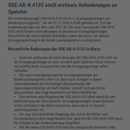
VDE-AR-N 4105 stellt erstmals Anforderungen an
Speicher
Die Anwendungsregel VDE-AR-N 4105:2018-11 „Erzeugungsanlagen am
Niederspannungsnetz“, die am 01.11.2018 in Kraft getreten ist, löst die
Anwendungsregel aus dem Jahr 2011 ab. Die neue Fassung der VDE-AR-N
4105 stellt höhere Anforderungen an dezentrale Erzeugungsanlagen
hinsichtlich der Netzstabilität und bildet zudem die Basis, um weitere
Erzeugungsleistung in die Niederspannungsnetze zu integrieren.
Wesentliche Änderungen der VDE-AR-N 4105 in Kürze
Erstmals umfassen die Anforderungen der VDE-AR-N 4105 nicht nur
die Erzeugungsanlagen an sich, sondern auch Speicher. Diese müssen
sich künftig beim Ausspeichern wie die Erzeugungsanlage selbst
verhalten.
Die neue Anwendungsregel für Erzeugungsanlagen am
Niederspannungsnetz sieht vor, dass auch Anlagen in dieser
Spannungsebene bei kurzzeitiger Überspannung oder
Spannungseinbrüchen am Netz bleiben, anstatt sich wie bisher
abzuschalten. Das trägt wesentlich zur Netzstabilität bei.
Eine weitere neue Regelung der VDE-AR-N 4105 dient ebenfalls der
Unterstützung des Netzsystems: Erzeugungsanlagen sowie Speicher
sollen Leistung in das Netz einspeisen, wenn diese im System
unterfrequentiert ist.
Die sog. Q(U)-Kennlinien-Regelung, die sich in der Mittel- und
Hochspannung schon lange bewährt hat, wird mit der VDE-AR-N 4105 auch
für Anlagen in der Niederspannung eingeführt.
Mit der neuen VDE-AR-N 4105 wird der europäische Network Code