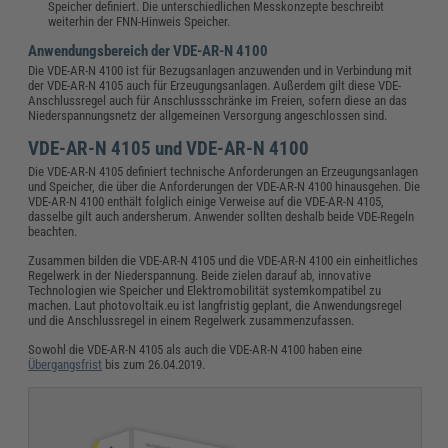
Speicher definiert. Die unterschiedlichen Messkonzepte beschreibt
weiterhin der FNN-Hinweis Speicher.
Anwendungsbereich der VDE-AR-N 4100
Die VDE-AR-N 4100 ist für Bezugsanlagen anzuwenden und in Verbindung mit
der VDE-AR-N 4105 auch für Erzeugungsanlagen. Außerdem gilt diese VDE-
Anschlussregel auch für Anschlussschränke im Freien, sofern diese an das
Niederspannungsnetz der allgemeinen Versorgung angeschlossen sind.
VDE-AR-N 4105 und VDE-AR-N 4100
Die VDE-AR-N 4105 definiert technische Anforderungen an Erzeugungsanlagen
und Speicher, die über die Anforderungen der VDE-AR-N 4100 hinausgehen. Die
VDE-AR-N 4100 enthält folglich einige Verweise auf die VDE-AR-N 4105,
dasselbe gilt auch andersherum. Anwender sollten deshalb beide VDE-Regeln
beachten.
Zusammen bilden die VDE-AR-N 4105 und die VDE-AR-N 4100 ein einheitliches
Regelwerk in der Niederspannung. Beide zielen darauf ab, innovative
Technologien wie Speicher und Elektromobilität systemkompatibel zu
machen. Laut photovoltaik.eu ist langfristig geplant, die Anwendungsregel
und die Anschlussregel in einem Regelwerk zusammenzufassen.
Sowohl die VDE-AR-N 4105 als auch die VDE-AR-N 4100 haben eine
Übergangsfrist
bis zum 26.04.2019.