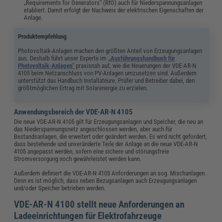
„Requirements for Generators“ (RfG) auch für Niederspannungsanlagen
etabliert. Damit erfolgt der Nachweis der elektrischen Eigenschaften der
Anlage.
Produktempfehlung
Photovoltaik-Anlagen machen den größten Anteil von Erzeugungsanlagen
aus. Deshalb führt unser Experte im
„Ausführungshandbuch für
Photovoltaik-Anlagen“
praxisnah auf,
wie
die Neuerungen der VDE-AR-N
4105 beim Netzanschluss von PV-Anlagen umzusetzen sind. Außerdem
unterstützt das Handbuch Installateure, Prüfer und Betreiber dabei, den
größtmöglichen Ertrag mit Solarenergie zu erzielen.
Anwendungsbereich der VDE-AR-N 4105
Die neue VDE-AR-N 4105 gilt für Erzeugungsanlagen und Speicher, die neu an
das Niederspannungsnetz angeschlossen werden, aber auch für
Bestandsanlagen, die erweitert oder geändert werden. Es wird nicht gefordert,
dass bestehende und unveränderte Teile der Anlage an die neue VDE-AR-N
4105 angepasst werden, sofern eine sichere und störungsfreie
Stromversorgung noch gewährleistet werden kann.
Außerdem definiert die VDE-AR-N 4105 Anforderungen an sog. Mischanlagen.
Denn es ist möglich, dass neben Bezugsanlagen auch Erzeugungsanlagen
und/oder Speicher betrieben werden.
VDE-AR-N 4100 stellt neue Anforderungen an
Ladeeinrichtungen für Elektrofahrzeuge