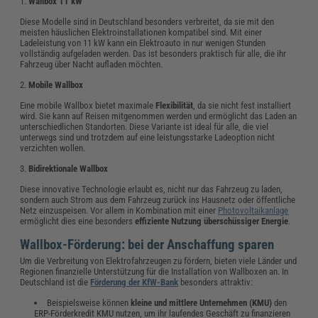
1.
Wallbox 11 kW
Diese Modelle sind in Deutschland besonders verbreitet, da sie mit den
meisten häuslichen Elektroinstallationen kompatibel sind. Mit einer
Ladeleistung von 11 kW kann ein Elektroauto in nur wenigen Stunden
vollständig aufgeladen werden. Das ist besonders praktisch für alle, die ihr
Fahrzeug über Nacht aufladen möchten.
2.
Mobile Wallbox
Eine mobile Wallbox bietet maximale
Flexibilität
, da sie nicht fest installiert
wird. Sie kann auf Reisen mitgenommen werden und ermöglicht das Laden an
unterschiedlichen Standorten. Diese Variante ist ideal für alle, die viel
unterwegs sind und trotzdem auf eine leistungsstarke Ladeoption nicht
verzichten wollen.
3.
Bidirektionale Wallbox
Diese innovative Technologie erlaubt es, nicht nur das Fahrzeug zu laden,
sondern auch Strom aus dem Fahrzeug zurück ins Hausnetz oder öffentliche
Netz einzuspeisen. Vor allem in Kombination mit einer
Photovoltaikanlage
ermöglicht dies eine besonders
effiziente Nutzung überschüssiger Energie
.
Wallbox-Förderung: bei der Anschaffung sparen
Um die Verbreitung von Elektrofahrzeugen zu fördern, bieten viele Länder und
Regionen finanzielle Unterstützung für die Installation von Wallboxen an. In
Deutschland ist die
Förderung der KfW-Bank
besonders attraktiv:
Beispielsweise können
kleine und mittlere Unternehmen (KMU)
den
ERP-Förderkredit KMU nutzen, um ihr laufendes Geschäft zu finanzieren