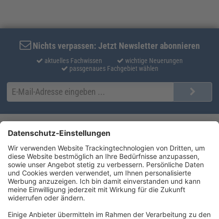
Nichts verpassen: Jetzt Newsletter abonnieren
aktuelles Fachwissen
wichtige Neuerungen
passgenaues Fachgebiet wählen
Kontakt
Produktlösungen
Sie erreichen uns unter:
FORUM Fachliteratur
AKADEMIE HERKERT
(08233) 38 11 23
Unsere Marken
service@forum-verlag.com
Mo-Do 07:30 - 17:00 Uhr
Fr 07:30 - 15:00 Uhr
Folgen Sie uns