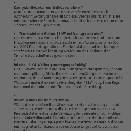
Kann jeder Elektriker eine Wallbox installieren?
Nein. Die Installation muss von einem zertifizierten Fachbetrieb
durchgeführt werden, der speziell für diese Arbeiten qualifiziert ist. Dabei
müssen bestimmte Sicherheitsvorschriften eingehalten werden, um einen
sicheren Betrieb zu garantieren.
Was kostet eine Wallbox 11 kW mit Montage oder ohne?
Eine typische 11-kW-Wallbox liegt preislich zwischen 500 und 1.500 Euro.
Hinzu kommen Installationskosten, die je nach Aufwand zwischen 500
und 2.000 Euro betragen können. Für die Installation sollte unbedingt ein
zertifizierter Elektriker beauftragt werden, um die Einhaltung aller
Sicherheitsvorschriften zu gewährleisten.
Ist eine 11-kW-Wallbox genehmigungspflichtig?
Eine 11-kW-Wallbox ist in der Regel nicht genehmigungspflichtig, sondern
nur anmeldepflichtig. Die Wallbox wird beim zuständigen Netzbetreiber
angemeldet, der die Anmeldung nicht verweigern darf. Genehmigungen für
Wallboxen sind erst ab einer Ladeleistung über 11 kW nötig. In der Regel
übernimmt der installierende Elektrobetrieb die Anmeldung.
Warum Wallbox und nicht Steckdose?
Während eine herkömmliche Steckdose nur eine Ladeleistung von rund
2,3 kW bietet, erreicht eine Wallbox Ladeleistungen von bis zu 22 kW.
Dies bedeutet eine drastische Verkürzung der Ladezeiten. Noch wichtiger
ist der
Sicherheitsaspekt
: Steckdosen sind nicht für eine dauerhafte und
intensive Belastung ausgelegt und können überhitzen, während Wallboxen
mit integrierten Schutzmechanismen Überlastungen und Kurzschlüsse
verhindern.