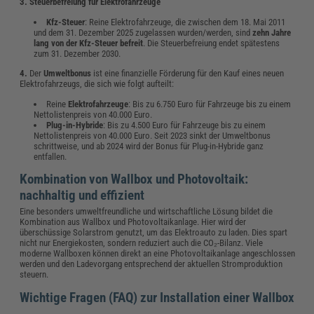
3. Steuerbefreiung für Elektrofahrzeuge
Kfz-Steuer
: Reine Elektrofahrzeuge, die zwischen dem 18. Mai 2011
und dem 31. Dezember 2025 zugelassen wurden/werden, sind
zehn Jahre
lang von der Kfz-Steuer befreit
. Die Steuerbefreiung endet spätestens
zum 31. Dezember 2030.
4.
Der
Umweltbonus
ist eine finanzielle Förderung für den Kauf eines neuen
Elektrofahrzeugs, die sich wie folgt aufteilt:
Reine
Elektrofahrzeuge
: Bis zu 6.750 Euro für Fahrzeuge bis zu einem
Nettolistenpreis von 40.000 Euro.
Plug-in-Hybride
: Bis zu 4.500 Euro für Fahrzeuge bis zu einem
Nettolistenpreis von 40.000 Euro. Seit 2023 sinkt der Umweltbonus
schrittweise, und ab 2024 wird der Bonus für Plug-in-Hybride ganz
entfallen.
Kombination von Wallbox und Photovoltaik:
nachhaltig und effizient
Eine besonders umweltfreundliche und wirtschaftliche Lösung bildet die
Kombination aus Wallbox und Photovoltaikanlage. Hier wird der
überschüssige Solarstrom genutzt, um das Elektroauto zu laden. Dies spart
nicht nur Energiekosten, sondern reduziert auch die CO₂-Bilanz. Viele
moderne Wallboxen können direkt an eine Photovoltaikanlage angeschlossen
werden und den Ladevorgang entsprechend der aktuellen Stromproduktion
steuern.
Wichtige Fragen (FAQ) zur Installation einer Wallbox