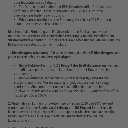
oder Investitionen zu tätigen.
Für Existenzgründer steht der
ERP-Gründerkredit
– StartGeld zur
Verfügung, der eine Finanzierung von bis zu 125.000 Euro ohne
Eigenkapitalerfordernis ermöglicht.
Privatpersonen
können eine Förderung von bis zu 900 Euro für die
Installation einer Wallbox erhalten.
Die steuerliche Förderung von Elektromobilität in Deutschland wurde im
Rahmen des
Gesetzes zur steuerlichen Förderung von Elektromobilität im
Straßenverkehr
eingeführt. Es gibt verschiedene Regelungen, die den Kauf und
Betrieb von E-Autos attraktiver machen:
1. Dienstwagenbesteuerung:
Für Arbeitnehmer, die einen
E-Dienstwagen
auch
privat nutzen, gilt eine
Steuervergünstigung
:
Reine Elektroautos
: Nur
0,25 Prozent des Bruttolistenpreises
werden
monatlich als geldwerter Vorteil versteuert (statt 1 Prozent wie bei
Verbrennern).
Plug-in-Hybride
: Der geldwerte Vorteil beträgt
0,5 Prozent
des
Bruttolistenpreises. Voraussetzung ist jedoch, dass das Fahrzeug
bestimmte Mindestanforderungen hinsichtlich der elektrischen
Reichweite (mindestens 60 km bis 2025) oder des CO₂-Ausstoßes erfüllt
(höchstens 50 g CO₂/km).
2.
Unternehmen können für E-Autos, die zwischen 2020 und 2030 gekauft
wurden/werden, eine
Sonderabschreibung
von
50 Prozent
im ersten Jahr
beanspruchen. Dies gilt zusätzlich zur regulären Abschreibung und betrifft
neben Elektroautos auch elektrisch betriebene Nutzfahrzeuge und
Ladestationen.