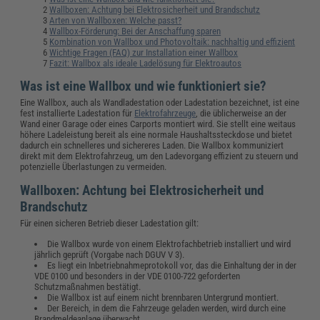
Wallboxen: Achtung bei Elektrosicherheit und Brandschutz
Arten von Wallboxen: Welche passt?
Wallbox-Förderung: Bei der Anschaffung sparen
Kombination von Wallbox und Photovoltaik: nachhaltig und effizient
Wichtige Fragen (FAQ) zur Installation einer Wallbox
Fazit: Wallbox als ideale Ladelösung für Elektroautos
Was ist eine Wallbox und wie funktioniert sie?
Eine Wallbox, auch als Wandladestation oder Ladestation bezeichnet, ist eine
fest installierte Ladestation für
Elektrofahrzeuge
, die üblicherweise an der
Wand einer Garage oder eines Carports montiert wird. Sie stellt eine weitaus
höhere Ladeleistung bereit als eine normale Haushaltssteckdose und bietet
dadurch ein schnelleres und sichereres Laden. Die Wallbox kommuniziert
direkt mit dem Elektrofahrzeug, um den Ladevorgang effizient zu steuern und
potenzielle Überlastungen zu vermeiden.
Wallboxen: Achtung bei Elektrosicherheit und
Brandschutz
Für einen sicheren Betrieb dieser Ladestation gilt:
Die Wallbox wurde von einem Elektrofachbetrieb installiert und wird
jährlich geprüft (Vorgabe nach DGUV V 3).
Es liegt ein Inbetriebnahmeprotokoll vor, das die Einhaltung der in der
VDE 0100 und besonders in der VDE 0100-722 geforderten
Schutzmaßnahmen bestätigt.
Die Wallbox ist auf einem nicht brennbaren Untergrund montiert.
Der Bereich, in dem die Fahrzeuge geladen werden, wird durch eine
Brandmeldeanlage überwacht.