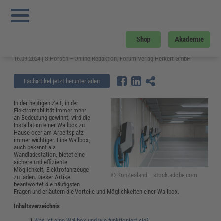
Sie sind hier:
Startseite
»
Fachwissen
»
Elektrosicherheit und Elektrotechnik
»
Wallbox: Wie sicher, günstig und effizient ist die Ladelösung?
Wallbox: Wie sicher, günstig und
Shop
Akademie
effizient ist die Ladelösung?
16.09.2024 | S.Horsch – Online-Redaktion, Forum Verlag Herkert GmbH
Fachartikel jetzt herunterladen
In der heutigen Zeit, in der
Elektromobilität immer mehr
an Bedeutung gewinnt, wird die
Installation einer Wallbox zu
Hause oder am Arbeitsplatz
immer wichtiger. Eine Wallbox,
auch bekannt als
Wandladestation, bietet eine
sichere und effiziente
Möglichkeit, Elektrofahrzeuge
© RonZealand – stock.adobe.com
zu laden. Dieser Artikel
beantwortet die häufigsten
Fragen und erläutern die Vorteile und Möglichkeiten einer Wallbox.
Inhaltsverzeichnis
Was ist eine Wallbox und wie funktioniert sie?