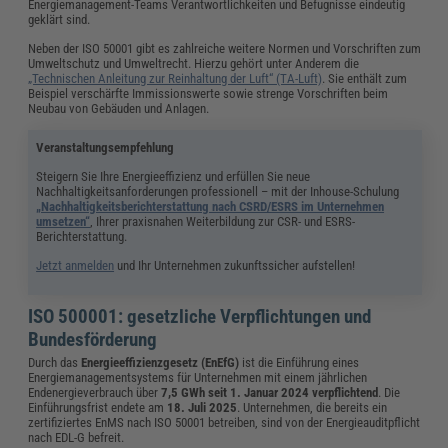
Energiemanagement-Teams Verantwortlichkeiten und Befugnisse eindeutig
geklärt sind.
Neben der ISO 50001 gibt es zahlreiche weitere Normen und Vorschriften zum
Umweltschutz und Umweltrecht. Hierzu gehört unter Anderem die
„Technischen Anleitung zur Reinhaltung der Luft“ (TA-Luft)
. Sie enthält zum
Beispiel verschärfte Immissionswerte sowie strenge Vorschriften beim
Neubau von Gebäuden und Anlagen.
Veranstaltungsempfehlung
Steigern Sie Ihre Energieeffizienz und erfüllen Sie neue
Nachhaltigkeitsanforderungen professionell – mit der Inhouse-Schulung
„Nachhaltigkeitsberichterstattung nach CSRD/ESRS im Unternehmen
umsetzen“
, Ihrer praxisnahen Weiterbildung zur CSR- und ESRS-
Berichterstattung.
Jetzt anmelden
und Ihr Unternehmen zukunftssicher aufstellen!
ISO 500001: gesetzliche Verpflichtungen und
Bundesförderung
Durch das
Energieeffizienzgesetz (EnEfG)
ist die Einführung eines
Energiemanagementsystems für Unternehmen mit einem jährlichen
Endenergieverbrauch über
7,5 GWh seit 1. Januar 2024 verpflichtend
. Die
Einführungsfrist endete am
18. Juli 2025
. Unternehmen, die bereits ein
zertifiziertes EnMS nach ISO 50001 betreiben, sind von der Energieauditpflicht
nach EDL-G befreit.