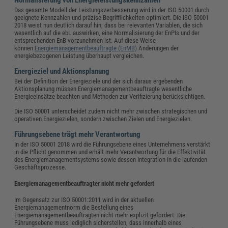
Normalisierung von Energieleistungskennzahlen
Das gesamte Modell der Leistungsverbesserung wird in der ISO 50001 durch
geeignete Kennzahlen und präzise Begrifflichkeiten optimiert. Die ISO 50001
2018 weist nun deutlich darauf hin, dass bei relevanten Variablen, die sich
wesentlich auf die ebL auswirken, eine Normalisierung der EnPIs und der
entsprechenden EnB vorzunehmen ist. Auf diese Weise
können
Energiemanagementbeauftragte (EnMB)
Änderungen der
energiebezogenen Leistung überhaupt vergleichen.
Energieziel und Aktionsplanung
Bei der Definition der Energieziele und der sich daraus ergebenden
Aktionsplanung müssen Energiemanagementbeauftragte wesentliche
Energieeinsätze beachten und Methoden zur Verifizierung berücksichtigen.
Die ISO 50001 unterscheidet zudem nicht mehr zwischen strategischen und
operativen Energiezielen, sondern zwischen Zielen und Energiezielen.
Führungsebene trägt mehr Verantwortung
In der ISO 50001 2018 wird die Führungsebene eines Unternehmens verstärkt
in die Pflicht genommen und erhält mehr Verantwortung für die Effektivität
des Energiemanagementsystems sowie dessen Integration in die laufenden
Geschäftsprozesse.
Energiemanagementbeauftragter nicht mehr gefordert
Im Gegensatz zur ISO 50001:2011 wird in der aktuellen
Energiemanagementnorm die Bestellung eines
Energiemanagementbeauftragten nicht mehr explizit gefordert. Die
Führungsebene muss lediglich sicherstellen, dass innerhalb eines