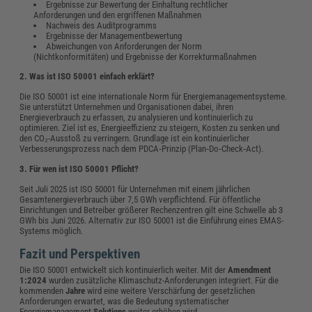
Ergebnisse zur Bewertung der Einhaltung rechtlicher
Anforderungen und den ergriffenen Maßnahmen
Nachweis des Auditprogramms
Ergebnisse der Managementbewertung
Abweichungen von Anforderungen der Norm
(Nichtkonformitäten) und Ergebnisse der Korrekturmaßnahmen
2. Was ist ISO 50001 einfach erklärt?
Die ISO 50001 ist eine internationale Norm für Energiemanagementsysteme.
Sie unterstützt Unternehmen und Organisationen dabei, ihren
Energieverbrauch zu erfassen, zu analysieren und kontinuierlich zu
optimieren. Ziel ist es, Energieeffizienz zu steigern, Kosten zu senken und
den CO₂-Ausstoß zu verringern. Grundlage ist ein kontinuierlicher
Verbesserungsprozess nach dem PDCA‑Prinzip (Plan‑Do‑Check‑Act).
3. Für wen ist ISO 50001 Pflicht?
Seit Juli 2025 ist ISO 50001 für Unternehmen mit einem jährlichen
Gesamtenergieverbrauch über 7,5 GWh verpflichtend. Für öffentliche
Einrichtungen und Betreiber größerer Rechenzentren gilt eine Schwelle ab 3
GWh bis Juni 2026. Alternativ zur ISO 50001 ist die Einführung eines EMAS-
Systems möglich.
Fazit und Perspektiven
Die ISO 50001 entwickelt sich kontinuierlich weiter. Mit der
Amendment
1:2024
wurden zusätzliche Klimaschutz-Anforderungen integriert. Für die
kommenden
Jahre
wird eine weitere Verschärfung der gesetzlichen
Anforderungen erwartet, was die Bedeutung systematischer
Energiemanagement-
Solutions
weiter erhöhen wird.