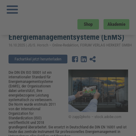
Sie sind hier:
Startseite
»
Fachwissen
»
Energie und Umwelt
»
ISO 50001: der
internationale Standard für Energiemanagementsysteme (EnMS)
ISO 50001: der internationale
Shop
Akademie
Standard für
Energiemanagementsysteme (EnMS)
16.10.2025 | JS/S. Horsch – Online-Redaktion, FORUM VERLAG HERKERT GMBH
Fachartikel jetzt herunterladen
Die DIN EN ISO 50001 ist ein
internationaler Standard für
Energiemanagementsysteme
(EnMS), der Organisationen
dabei unterstützt, ihre
energiebezogene Leistung
systematisch zu verbessern.
Die Norm wurde erstmals 2011
von der International
Organization for
© zapp2photo – stock.adobe.com
Standardization (ISO)
veröffentlicht und 2018
grundlegend überarbeitet. Sie ersetzt in Deutschland die DIN EN 16001 und ist
heute das zentrale Instrument für professionelles Energiemanagement in