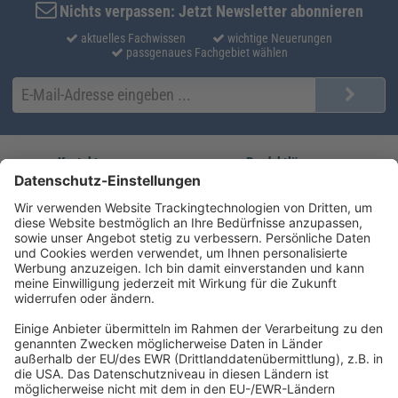
Nichts verpassen: Jetzt Newsletter abonnieren
aktuelles Fachwissen
wichtige Neuerungen
passgenaues Fachgebiet wählen
Kontakt
Produktlösungen
Sie erreichen uns unter:
FORUM Fachliteratur
AKADEMIE HERKERT
(08233) 38 11 23
Unsere Marken
service@forum-verlag.com
Mo-Do 07:30 - 17:00 Uhr
Fr 07:30 - 15:00 Uhr
Folgen Sie uns