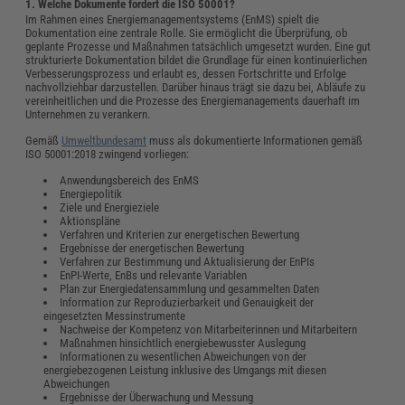
1. Welche Dokumente fordert die ISO 50001?
Im Rahmen eines Energiemanagementsystems (EnMS) spielt die
Dokumentation eine zentrale Rolle. Sie ermöglicht die Überprüfung, ob
geplante Prozesse und Maßnahmen tatsächlich umgesetzt wurden. Eine gut
strukturierte Dokumentation bildet die Grundlage für einen kontinuierlichen
Verbesserungsprozess und erlaubt es, dessen Fortschritte und Erfolge
nachvollziehbar darzustellen. Darüber hinaus trägt sie dazu bei, Abläufe zu
vereinheitlichen und die Prozesse des Energiemanagements dauerhaft im
Unternehmen zu verankern.
Gemäß
Umweltbundesamt
muss als dokumentierte Informationen gemäß
ISO 50001:2018 zwingend vorliegen:
Anwendungsbereich des EnMS
Energiepolitik
Ziele und Energieziele
Aktionspläne
Verfahren und Kriterien zur energetischen Bewertung
Ergebnisse der energetischen Bewertung
Verfahren zur Bestimmung und Aktualisierung der EnPIs
EnPI-Werte, EnBs und relevante Variablen
Plan zur Energiedatensammlung und gesammelten Daten
Information zur Reproduzierbarkeit und Genauigkeit der
eingesetzten Messinstrumente
Nachweise der Kompetenz von Mitarbeiterinnen und Mitarbeitern
Maßnahmen hinsichtlich energiebewusster Auslegung
Informationen zu wesentlichen Abweichungen von der
energiebezogenen Leistung inklusive des Umgangs mit diesen
Abweichungen
Ergebnisse der Überwachung und Messung