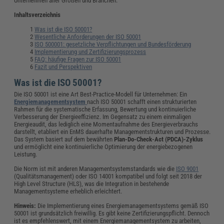
Unternehmen aller Größen und Branchen.
Inhaltsverzeichnis
Was ist die ISO 50001?
Wesentliche Anforderungen der ISO 50001
ISO 500001: gesetzliche Verpflichtungen und Bundesförderung
Implementierung und Zertifizierungsprozess
FAQ: häufige Fragen zur ISO 50001
Fazit und Perspektiven
Was ist die ISO 50001?
Die ISO 50001 ist eine Art Best-Practice-Modell für Unternehmen: Ein
Energiemanagementsystem
nach ISO 50001 schafft einen strukturierten
Rahmen für die systematische Erfassung, Bewertung und kontinuierliche
Verbesserung der Energieeffizienz. Im Gegensatz zu einem einmaligen
Energieaudit, das lediglich eine Momentaufnahme des Energieverbrauchs
darstellt, etabliert ein EnMS dauerhafte Managementstrukturen und Prozesse.
Das System basiert auf dem bewährten
Plan-Do-Check-Act (PDCA)-Zyklus
und ermöglicht eine kontinuierliche Optimierung der energiebezogenen
Leistung.
Die Norm ist mit anderen Managementsystemstandards wie die
ISO 9001
(Qualitätsmanagement) oder ISO 14001 kompatibel und folgt seit 2018 der
High Level Structure (HLS), was die Integration in bestehende
Managementsysteme erheblich erleichtert.
Hinweis:
Die Implementierung eines Energiemanagementsystems gemäß ISO
50001 ist grundsätzlich freiwillig. Es gibt keine Zertifizierungspflicht. Dennoch
ist es empfehlenswert, mit einem Energiemanagementsystem zu arbeiten,