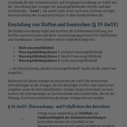
(zuständig für den Gewässerschutz und Vorgängerverordnung zur AwSV war
die „Verordnung über Anlagen mit wassergefährdenden Stoffen und über
Fachbetriebe –
VAwS
"). Die AwSV stellt somit auch eine erstmals erfolgte
Harmonisierung des Gewässerschutzes in allen Bundesländern dar.
Einstufung von Stoffen und Gemischen (§ 39 AwSV)
Die Bundesverordnung regelt und normiert die Gefahreneinschätzung von
Stoffen und Gemischen und deren Verunreinigungspotenzial für Oberflächen-
und Grundwasser. Unterschieden wird in folgende Kategorien:
Nicht wassergefährdend
Wassergefährdungsklasse 1
(schwach wassergefährdend)
Wassergefährdungsklasse 2
(deutlich wassergefährdend)
Wassergefährdungsklasse 3
(stark wassergefährdend)
→ Die Klassifizierung „deutlich wassergefährdend“ wurde mit der AwSV neu
eingeführt.
Basierend auf diesen Kategorien beschreibt die AwSV die technischen
Anforderungen an die Anlagen, die mit derartigen Stoffen oder Gemischen
umgehen sowie die Betreiberpflichten. Darüber hinaus formuliert sie auch
konkret die Anforderungen an Sachverstände und Fachbetriebe, die mit der
Planung, Errichtung und Wartung derartiger Anlagen betraut werden.
§ 46 AwSV: Überwachungs- und Prüfpflichten des Betreibers
Anlage muss regelmäßig auf
Dichtheit
und
Funktionsfähigkeit der Sicherheitseinrichtungen
✓
kontrolliert werden (Im Einzelfall ist ein
Überwachungsvertrag mit einem Fachbetrieb möglich).