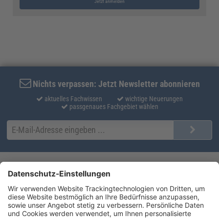
Jetzt anmelden
Nichts verpassen: Jetzt Newsletter abonnieren
aktuelles Fachwissen
wichtige Neuerungen
passgenaues Fachgebiet wählen
Kontakt
Produktlösungen
Sie erreichen uns unter:
FORUM Fachliteratur
AKADEMIE HERKERT
(08233) 38 11 23
Unsere Marken
service@forum-verlag.com