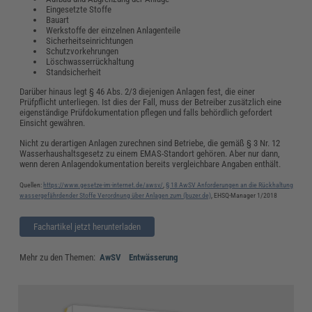
Eingesetzte Stoffe
Bauart
Werkstoffe der einzelnen Anlagenteile
Sicherheitseinrichtungen
Schutzvorkehrungen
Löschwasserrückhaltung
Standsicherheit
Darüber hinaus legt § 46 Abs. 2/3 diejenigen Anlagen fest, die einer
Prüfpflicht unterliegen. Ist dies der Fall, muss der Betreiber zusätzlich eine
eigenständige Prüfdokumentation pflegen und falls behördlich gefordert
Einsicht gewähren.
Nicht zu derartigen Anlagen zurechnen sind Betriebe, die gemäß § 3 Nr. 12
Wasserhaushaltsgesetz zu einem EMAS-Standort gehören. Aber nur dann,
wenn deren Anlagendokumentation bereits vergleichbare Angaben enthält.
Quellen:
https://www.gesetze-im-internet.de/awsv/
,
§ 18 AwSV Anforderungen an die Rückhaltung
wassergefährdender Stoffe Verordnung über Anlagen zum (buzer.de)
, EHSQ-Manager 1/2018
Fachartikel jetzt herunterladen
Mehr zu den Themen:
AwSV
Entwässerung