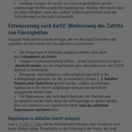
Sonstige Anlagen, die bereits ein Zulassungsverfahren gemäß
anderweitiger Rechtsvorschriften beantragt hat. Wichtig: Dies besitzt aber
nur dann Gültigkeit, wenn das „andere“ Zulassungsverfahren auch die
Anforderungen an die AwSV sicherstellt.
Entwässerung nach AwSV: Minimierung des Zutritts
von Flüssigkeiten
Folgende Maßnahmen können Anlagen, die von der AwSV betroffen sind,
ergreifen, um den Zutritt von Flüssigkeiten zu minimieren:
Die Anlage kann in Gebäuden eingebaut werden. Dann dient
das
Gebäudedach als Schutz
.
Anlagen in Außenaufstellung sollten – soweit bautechnisch möglich –
überdacht werden
, um das Regenwasser ganz abzuhalten bzw. den Zutritt
deutlich zu minimieren.
Reinigungs- und Spülwasser sollte möglichst gar nicht in die
Auffanganlage gelangen. Um das zu verhindern, können z. B.
Behälter/
Wannen unter Spülstutzen
gestellt werden, sodass austretendes
Spülwasser in der Wanne aufgefangen wird und von dort direkt
ausgepumpt werden kann.
Für Regenwasser, das nicht durch Gebäude oder Überdachung
ferngehalten werden kann, muss die Auffanganlage so gebaut werden,
dass sie zusätzlich zum eigentlichen Inhalt
auch das anfallende
Regenwasser speichern
kann.
Regelungen zu Abläufen (AwSV-Anlagen)
Laut
§ 18 Abs. 2 AwSV
dürfen Rückhalteeinrichtungen dem Grundsatz nach
keine Abläufe haben. Grund dafür ist die Erfahrung in der Praxis, die zeigt,