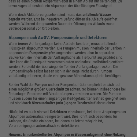
dass es einen dichten Absperrschieber in einem Ablauf nur selten gibt. Zu
bevorzugen ist deshalb ein Abpumpen der überflüssigen Flüssigkeit.
Wenn doch Abläufe vorgesehen sind, muss das
anfallende Wasser
beprobt
werden. Erst bei negativem Befund dürfen die Abläufe geöffnet
werden. Während der gesamten Dauer der Öffnung des Ablaufs muss
Betriebspersonal vor Ort bleiben.
Abpumpen nach AwSV: Pumpensümpfe und Detektoren
Wann immer Auffanganlagen keine Abläufe besitzen, muss anfallende
Flüssigkeit abgepumpt werden. Die Pumpen müssen innerhalb der Banken in
sogenannten
Pumpensümpfen
angeordnet werden, also in separaten
Bauwerken, die innerhalb der Auffangfläche als Tiefpunkt ausgebildet sind.
Hier kann die Flüssigkeit zusammenlaufen und nahezu vollständig entfernt
werden. So bleibt der überwiegende Teil der Auffanganlage trocken. Die
Pumpensümpfe selbst lassen sich in der Regel nicht durch Pumpen
vollständig entleeren, da sie eine gewisse Mindestansaugtiefe benötigen.
Bei der Wahl der
Pumpen
und der Pumpenlaufräder empfiehlt es sich, auf
einen
möglichst großen Querschnitt zu achten
. So können insbesondere bei
Freianlagen Probleme mit Verstopfungen vermieden werden. Die Pumpen
müssen zudem für einen langzeitigen (teil-)getauchten Betrieb geeignet sein
und sind durch
Niveauschalter (min.) gegen Trockenlauf
abzusichern.
Häufig ist es auch sinnvoll
Detektoren
einzubauen, bei deren Anspringen das
Abpumpen automatisch eingestellt wird. Dies lohnt sich besonders für
Anlagen, die Stoffe einlagern, bei denen es leicht möglich ist,
Verunreinigungen automatisch zu detektieren.
Hinweis:
Ein
unkontrolliertes Abpumpen in Wasseranlagen ist ohne Nutzung