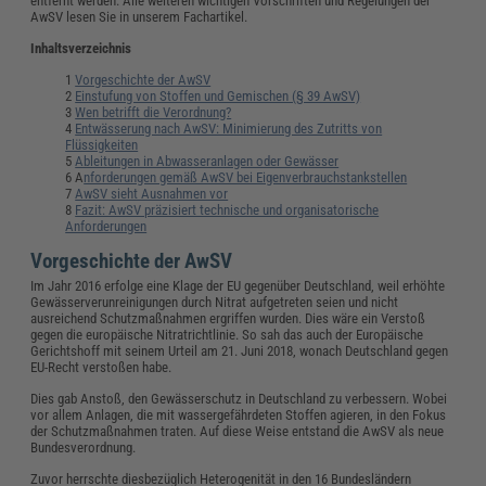
entfernt werden. Alle weiteren wichtigen Vorschriften und Regelungen der
AwSV lesen Sie in unserem Fachartikel.
Inhaltsverzeichnis
Vorgeschichte der AwSV
Einstufung von Stoffen und Gemischen (§ 39 AwSV)
Wen betrifft die Verordnung?
Entwässerung nach AwSV: Minimierung des Zutritts von
Flüssigkeiten
Ableitungen in Abwasseranlagen oder Gewässer
A
nforderungen gemäß AwSV bei Eigenverbrauchstankstellen
AwSV sieht Ausnahmen vor
Fazit: AwSV präzisiert technische und organisatorische
Anforderungen
Vorgeschichte der AwSV
Im Jahr 2016 erfolge eine Klage der EU gegenüber Deutschland, weil erhöhte
Gewässerverunreinigungen durch Nitrat aufgetreten seien und nicht
ausreichend Schutzmaßnahmen ergriffen wurden. Dies wäre ein Verstoß
gegen die europäische Nitratrichtlinie. So sah das auch der Europäische
Gerichtshoff mit seinem Urteil am 21. Juni 2018, wonach Deutschland gegen
EU-Recht verstoßen habe.
Dies gab Anstoß, den Gewässerschutz in Deutschland zu verbessern. Wobei
vor allem Anlagen, die mit wassergefährdeten Stoffen agieren, in den Fokus
der Schutzmaßnahmen traten. Auf diese Weise entstand die AwSV als neue
Bundesverordnung.
Zuvor herrschte diesbezüglich Heterogenität in den 16 Bundesländern