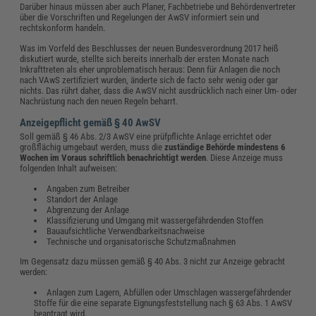
Darüber hinaus müssen aber auch Planer, Fachbetriebe und Behördenvertreter
über die Vorschriften und Regelungen der AwSV informiert sein und
rechtskonform handeln.
Was im Vorfeld des Beschlusses der neuen Bundesverordnung 2017 heiß
diskutiert wurde, stellte sich bereits innerhalb der ersten Monate nach
Inkrafttreten als eher unproblematisch heraus: Denn für Anlagen die noch
nach VAwS zertifiziert wurden, änderte sich de facto sehr wenig oder gar
nichts. Das rührt daher, dass die AwSV nicht ausdrücklich nach einer Um- oder
Nachrüstung nach den neuen Regeln beharrt.
Anzeigepflicht gemäß § 40 AwSV
Soll gemäß § 46 Abs. 2/3 AwSV eine prüfpflichte Anlage errichtet oder
großflächig umgebaut werden, muss die
zuständige Behörde mindestens 6
Wochen im Voraus schriftlich benachrichtigt werden
. Diese Anzeige muss
folgenden Inhalt aufweisen:
Angaben zum Betreiber
Standort der Anlage
Abgrenzung der Anlage
Klassifizierung und Umgang mit wassergefährdenden Stoffen
Bauaufsichtliche Verwendbarkeitsnachweise
Technische und organisatorische Schutzmaßnahmen
Im Gegensatz dazu müssen gemäß § 40 Abs. 3 nicht zur Anzeige gebracht
werden:
Anlagen zum Lagern, Abfüllen oder Umschlagen wassergefährdender
Stoffe für die eine separate Eignungsfeststellung nach § 63 Abs. 1 AwSV
beantragt wird.