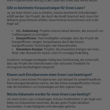
ihren Projekten einen Beitrag zu den Zielen des Green Deal leisten wollen.
Gibt es bestimmte Voraussetzungen für Green Loans?
Ja, um einen Green Loan zu erhalten, müssen bestimmte Anforderungen
erfüllt werden. Das Projekt, das durch den Kredit finanziert wird, muss klar
definierte grüne Kriterien erfüllen. Diese Kriterien konzentrieren sich in der
Regel auf:
CO₂-Reduzierung
: Projekte müssen darauf abzielen, den Ausstoß von
Treibhausgasen zu verringern.
Energieeffizienz
: Viele Kreditgeber verlangen, dass das Projekt die
Energieeffizienz steigert, beispielsweise durch den Einsatz
energieeffizienter Technologien oder Baumaterialien.
Erneuerbare Energien
: Projekte, die erneuerbare Energien wie Solar-,
Wind- oder Wasserkraft nutzen, sind oft vorrangig förderfähig.
Zusätzlich verlangen Kreditgeber häufig eine Zertifizierung, die sicherstellt,
dass das Projekt den internationalen oder nationalen Standards für
ökologische Nachhaltigkeit entspricht.
Können auch Einzelpersonen einen Green Loan beantragen?
Ja. Green Loans können Privatpersonen zum Beispiel für umweltfreundliche
Renovierungsmaßnahmen nutzen, wie den Einbau energieeffizienter Fenster
oder die Installation von Solaranlagen auf dem eigenen Haus.
Welche Dokumente werden für einen Green Loan benötigt?
Um einen Green Loan zu beantragen, müssen Kreditnehmer in der Regel eine
Reihe von Dokumenten einreichen, die das grüne Projekt detailliert
beschreiben. Zu den häufigsten Anforderungen gehören: