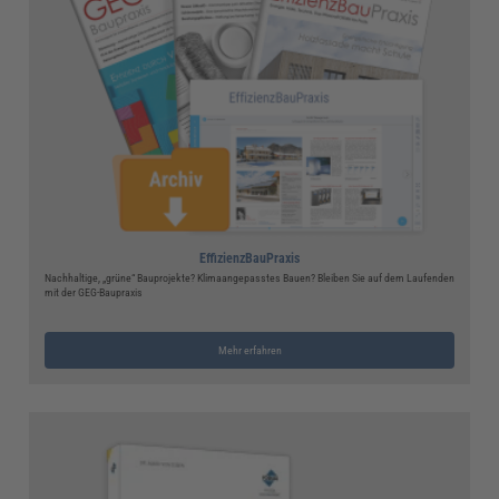
EffizienzBauPraxis
Nachhaltige, „grüne“ Bauprojekte? Klimaangepasstes Bauen? Bleiben Sie auf dem Laufenden
mit der GEG-Baupraxis
Mehr erfahren