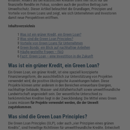
erhalten. Anders als bei klassischen Krediten steht hier nicht nur die
finanzielle Rendite im Fokus, sondern auch der positive Beitrag zum
Umweltschutz. Dieser Artikel beleuchtet die Grundlagen, Prinzipien und
Vorteile von Green Loans und zeigt, wie sich Unternehmen und Investoren
damit neue Perspektiven eröffnen.
Inhaltsverzeichnis
Was ist ein grüner Kredit, ein Green Loan?
Was sind die Green Loan Principles?
Vorteile von Green Loans für Unternehmen
Green Bonds: ein Blick auf nachhaltige Anleihen
Häufig gestellte Fragen – FAQ
Fazit: Green Loan – eine Investition in die Zukunft
Was ist ein grüner Kredit, ein Green Loan?
Ein Green Loan, ein grüner Kredit, ist eine speziell konzipierte
Finanzierungsform, die ausschließlich zur Unterstützung von Projekten
verwendet wird, die positive ökologische Auswirkungen haben. Diese
Projekte können unter anderem in den Bereichen erneuerbare Energien,
nachhaltige Gebäude, Wasser- und Abfallwirtschaft sowie umweltfreundliche
Landwirtschaft angesiedelt sein. Der wesentliche Unterschied zu
herkömmlichen Krediten liegt in der Zweckbindung: Die Mittel eines Green
Loans müssen
für Projekte verwendet werden, die der Umwelt
zugutekommen
.
Was sind die Green Loan Principles?
Die Green Loan Principles (GLP), oder auch „vier Prinzipien eines grünen
Kredits“, sind freiwillige Richtlinien für umweltfreundliche Kredite. Entwickelt