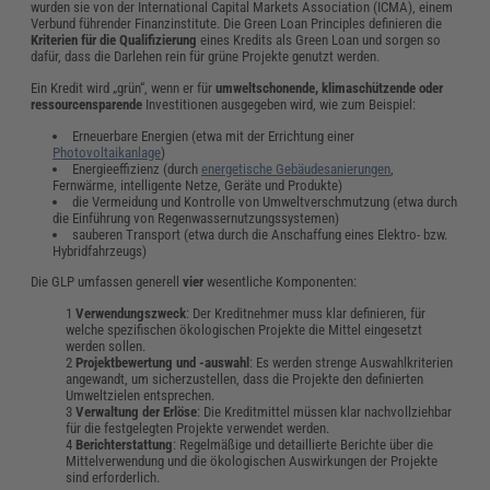
wurden sie von der International Capital Markets Association (ICMA), einem
Verbund führender Finanzinstitute. Die Green Loan Principles definieren die
Kriterien für die Qualifizierung
eines Kredits als Green Loan und sorgen so
dafür, dass die Darlehen rein für grüne Projekte genutzt werden.
Ein Kredit wird „grün“, wenn er für
umweltschonende, klimaschützende oder
ressourcensparende
Investitionen ausgegeben wird, wie zum Beispiel:
Erneuerbare Energien (etwa mit der Errichtung einer
Photovoltaikanlage
)
Energieeffizienz (durch
energetische Gebäudesanierungen
,
Fernwärme, intelligente Netze, Geräte und Produkte)
die Vermeidung und Kontrolle von Umweltverschmutzung (etwa durch
die Einführung von Regenwassernutzungssystemen)
sauberen Transport (etwa durch die Anschaffung eines Elektro- bzw.
Hybridfahrzeugs)
Die GLP umfassen generell
vier
wesentliche Komponenten:
Verwendungszweck
: Der Kreditnehmer muss klar definieren, für
welche spezifischen ökologischen Projekte die Mittel eingesetzt
werden sollen.
Projektbewertung und -auswahl
: Es werden strenge Auswahlkriterien
angewandt, um sicherzustellen, dass die Projekte den definierten
Umweltzielen entsprechen.
Verwaltung der Erlöse
: Die Kreditmittel müssen klar nachvollziehbar
für die festgelegten Projekte verwendet werden.
Berichterstattung
: Regelmäßige und detaillierte Berichte über die
Mittelverwendung und die ökologischen Auswirkungen der Projekte
sind erforderlich.