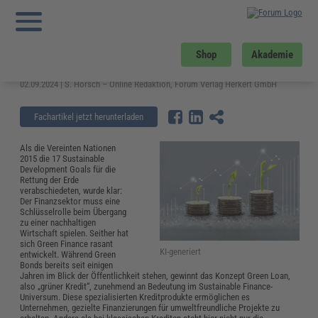
Sie sind hier:
Startseite
»
Fachwissen
»
Energie und Umwelt
»
Green Loan:
Nachhaltige Finanzierung für eine Grüne Zukunft
Green Loan: Nachhaltige
Shop
Akademie
Finanzierung für eine Grüne Zukunft
02.09.2024 | S. Horsch – Online Redaktion, Forum Verlag Herkert GmbH
Fachartikel jetzt herunterladen
Als die Vereinten Nationen
2015 die 17 Sustainable
Development Goals für die
Rettung der Erde
verabschiedeten, wurde klar:
Der Finanzsektor muss eine
Schlüsselrolle beim Übergang
zu einer nachhaltigen
Wirtschaft spielen. Seither hat
sich Green Finance rasant
KI-generiert
entwickelt. Während Green
Bonds bereits seit einigen
Jahren im Blick der Öffentlichkeit stehen, gewinnt das Konzept Green Loan,
also „grüner Kredit“, zunehmend an Bedeutung im Sustainable Finance-
Universum. Diese spezialisierten Kreditprodukte ermöglichen es
Unternehmen, gezielte Finanzierungen für umweltfreundliche Projekte zu