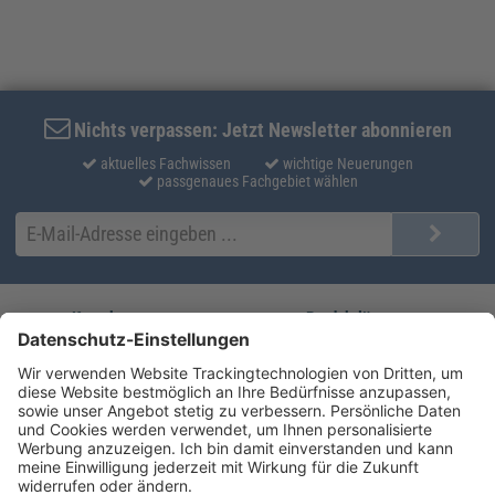
Nichts verpassen: Jetzt Newsletter abonnieren
aktuelles Fachwissen
wichtige Neuerungen
passgenaues Fachgebiet wählen
Kontakt
Produktlösungen
Sie erreichen uns unter:
FORUM Fachliteratur
AKADEMIE HERKERT
(08233) 38 11 23
Unsere Marken
service@forum-verlag.com
Mo-Do 07:30 - 17:00 Uhr
Fr 07:30 - 15:00 Uhr