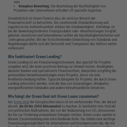
sein.
Komplexe Bewertung:
Die Beurteilung der Nachhaltigkeit von
Projekten oder Unternehmen erfordert oft spezielle Expertise.
Grundsätzlich ist Green Finance also als seriöser Bereich der
Finanzwirtschaft zu betrachten. Die zunehmende Standardisierung und
regulatorische Aufmerksamkeit stärken die Glaubwürdigkeit. Allerdings ist
bei der Bewertung konkreter Finanzprodukte oder -dienstleistungen Sorgfalt
geboten. Investoren und Unternehmen sollten die Nachhaltigkeitskriterien und
-ziele genau prüfen. Mit der fortschreitenden Entwicklung von Standards und
Regulierungen dürfte sich die Seriosität und Transparenz des Sektors weiter
verbessern.
Wie funktioniert Green Lending?
Green Lending ist ein Finanzierungsinstrument, das speziell für Projekte
vergeben wird, die einen positiven Beitrag zur Umwelt leisten. Kreditgeber,
darunter Banken und spezialisierte Finanzinstitute, überprüfen sorgfältig die
potenziellen Umweltauswirkungen eines Projekts, bevor sie eine
Kreditentscheidung treffen. Typische Beispiele für Projekte, die durch Green
Lending unterstützt werden, sind der Bau von Solaranlagen, Windparks,
energieeffizienten Gebäuden und andere klimafreundliche Initiativen.
Wie hängt der Green Deal mit Green Loans zusammen?
Der
Green Deal
der Europäischen Union ist ein umfassender Plan, der darauf
abzielt,
die EU bis 2050 klimaneutral
zu machen. Er beinhaltet eine Vielzahl
von politischen Maßnahmen, die von der Reduzierung von CO₂-Emissionen
bis hin zur Förderung erneuerbarer Energien reichen. Green Loans spielen in
diesem Zusammenhang eine entscheidende Rolle. Sie stellen eine wichtige
Finanzierungsmöglichkeit für Unternehmen und Einzelpersonen dar, die mit