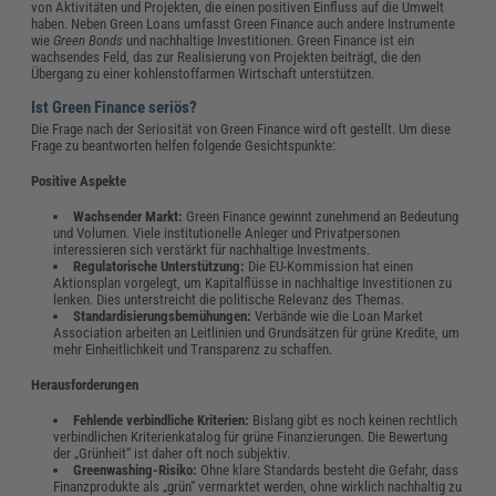
von Aktivitäten und Projekten, die einen positiven Einfluss auf die Umwelt
haben. Neben Green Loans umfasst Green Finance auch andere Instrumente
wie
Green Bonds
und nachhaltige Investitionen. Green Finance ist ein
wachsendes Feld, das zur Realisierung von Projekten beiträgt, die den
Übergang zu einer kohlenstoffarmen Wirtschaft unterstützen.
Ist Green Finance seriös?
Die Frage nach der Seriosität von Green Finance wird oft gestellt. Um diese
Frage zu beantworten helfen folgende Gesichtspunkte:
Positive Aspekte
Wachsender Markt:
Green Finance gewinnt zunehmend an Bedeutung
und Volumen. Viele institutionelle Anleger und Privatpersonen
interessieren sich verstärkt für nachhaltige Investments.
Regulatorische Unterstützung:
Die EU-Kommission hat einen
Aktionsplan vorgelegt, um Kapitalflüsse in nachhaltige Investitionen zu
lenken. Dies unterstreicht die politische Relevanz des Themas.
Standardisierungsbemühungen:
Verbände wie die Loan Market
Association arbeiten an Leitlinien und Grundsätzen für grüne Kredite, um
mehr Einheitlichkeit und Transparenz zu schaffen.
Herausforderungen
Fehlende verbindliche Kriterien:
Bislang gibt es noch keinen rechtlich
verbindlichen Kriterienkatalog für grüne Finanzierungen. Die Bewertung
der „Grünheit“ ist daher oft noch subjektiv.
Greenwashing-Risiko:
Ohne klare Standards besteht die Gefahr, dass
Finanzprodukte als „grün“ vermarktet werden, ohne wirklich nachhaltig zu