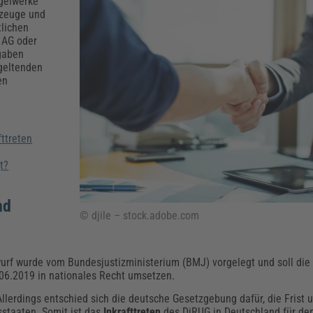
Klimaanpassung
Qualitätsmanagement
Praxismanagement, Abrechnung & Therapie
Q
egelwerke
kzeuge und
Künstliche Intelligenz
tlichen
e AG oder
Weiterbildungen (AKADEMIE HERKERT)
Fac
gaben
We
 geltenden
Feuerwehr
H
en
Kommunales
Zoll und Export
Recht, Sicherheit & Ordnung
V
Fachpublikationen & Arbeitshilfen
Weiterbildungen (AKADEMIE HERKERT)
ttreten
Zollverfahren & Zollvorschriften
t?
nd
© djile – stock.adobe.com
wurf wurde vom Bundesjustizministerium (BMJ) vorgelegt und soll di
0.06.2019 in nationales Recht umsetzen.
Allerdings entschied sich die deutsche Gesetzgebung dafür, die Frist 
sstaaten. Somit ist das
Inkrafttreten
des DiRUG in Deutschland für d