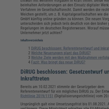
Erneuerbare Energien
Geschäftsführung
Pflegeleitung & Pflegepraxis
Entwurf mit weiteren Vorgaben in Kraft treten. Beide R
beinhalten Anforderungen an den Einsatz digitaler Wer
Energie & Umwelt
Führung & Management
Gesundheit & Pflege
Kommunales
Verfahren im Gesellschaftsrecht. Damit werden die rech
Weichen gestellt, um z. B. Kapitalgesellschaften wie di
Fachpublikationen & Arbeitshilfen
GmbH künftig online gründen zu können. Die neuen Vor
Weiterbildungen (AKADEMIE HERKERT)
unterscheiden sich jedoch teils deutlich von den bisher
Bauhof
Künstliche Intelligenz
Personalwesen
Regelungen im deutschen Registerwesen. Worauf müss
Bau, Immobilien & Gebäudemanagement
Personal, Ausbildung & Recht
Reisekosten und Finanzen
Unternehmer jetzt achten?
Grünflächen
Weiterbildungen (AKADEMIE HERKERT)
Inhaltsverzeichnis
Verkehrsrecht
DiRUG beschlossen: Referentenentwurf und Inkraf
Reisekosten & Finanzen
Zollabwicklung & Exportabwicklung
Welche Neuerungen plant das DiRUG?
Zoll & Export
Welche Ziele werden mit den Maßnahmen verfolg
Fazit: Was bringt das neue DiRUG?
DiRUG beschlossen: Gesetzentwurf u
Inkrafttreten
Bereits am 10.02.2021 stimmte der Gesetzgeber dem
Referentenentwurf für ein mögliches DiRUG zu. Der Ent
Richtlinie 2019/1151
(Digitalisierungsrichtlinie) vom 2
Ursprünglich galt eine Umsetzungsfrist bis 01.08.2021. 
verlängern. Diese Möglichkeit erhielten alle EU-Mitglied