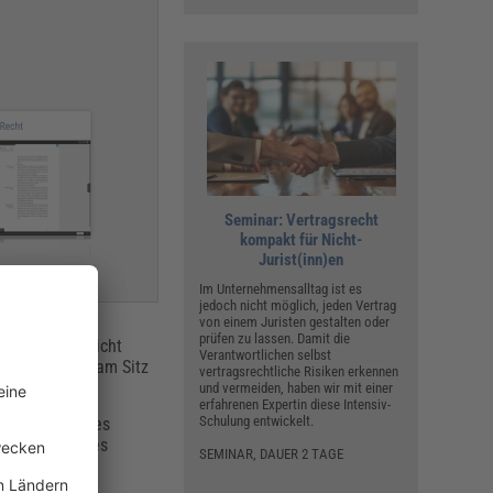
Seminar: Vertragsrecht
kompakt für Nicht-
Jurist(inn)en
Im Unternehmensalltag ist es
jedoch nicht möglich, jeden Vertrag
von einem Juristen gestalten oder
prüfen zu lassen. Damit die
Unterschrift
reicht
Verantwortlichen selbst
n Amtsbereich am Sitz
vertragsrechtliche Risiken erkennen
und vermeiden, haben wir mit einer
erfahrenen Expertin diese Intensiv-
Schulung entwickelt.
“) mithilfe des
erabsetzung des
SEMINAR, DAUER 2 TAGE