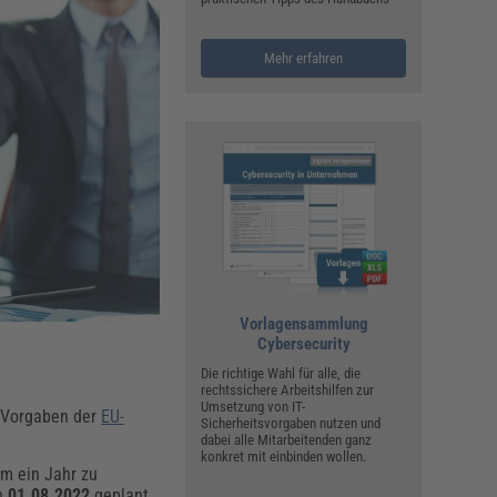
ualitätsmanagement, Hygiene & Arbeitsschutz
Personalmanagement
Mehr erfahren
hpublikationen & Arbeitshilfen
iterbildungen (AKADEMIE HERKERT)
ausmeister & Haustechnik
ergaberecht
Vorlagensammlung
Cybersecurity
Die richtige Wahl für alle, die
rechtssichere Arbeitshilfen zur
Umsetzung von IT-
e Vorgaben der
EU-
Sicherheitsvorgaben nutzen und
dabei alle Mitarbeitenden ganz
konkret mit einbinden wollen.
um ein Jahr zu
en
01.08.2022
geplant.