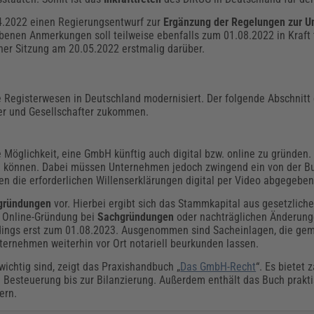
04.2022 einen Regierungsentwurf zur
Ergänzung der Regelungen zur U
ebenen Anmerkungen soll teilweise ebenfalls zum 01.08.2022 in Kraft t
ner Sitzung am 20.05.2022 erstmalig darüber.
 Registerwesen in Deutschland modernisiert. Der folgende Abschnitt 
rer und Gesellschafter zukommen.
 Möglichkeit, eine GmbH künftig auch digital bzw. online zu gründen. 
n können. Dabei müssen Unternehmen jedoch zwingend ein von der 
nen die erforderlichen Willenserklärungen digital per Video abgegebe
gründungen
vor. Hierbei ergibt sich das Stammkapital aus gesetzlich
e Online-Gründung bei
Sachgründungen
oder nachträglichen Änderung
rdings erst zum 01.08.2023. Ausgenommen sind Sacheinlagen, die ge
rnehmen weiterhin vor Ort notariell beurkunden lassen.
ichtig sind, zeigt das Praxishandbuch „
Das GmbH-Recht
“. Es bietet 
 Besteuerung bis zur Bilanzierung. Außerdem enthält das Buch prakt
ern.