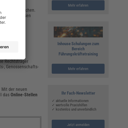
Mehr erfahren
nline einzureichen.
en. Somit müssen
Inhouse Schulungen zum
Bereich
Führungskräftetraining
he Rechtsträger
ts-, Genossenschafts-
Mehr erfahren
. Mit der neuen
Ihr Fach-Newsletter
ll das
Online-Stellen
✓ aktuelle Informationen
✓ wertvolle Praxishilfen
✓ kostenlos und unverbindlich
Jetzt anmelden