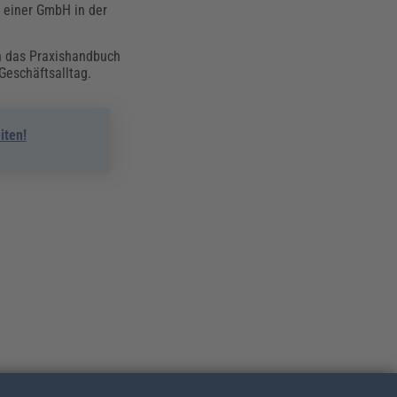
g einer GmbH in der
n das Praxishandbuch
Geschäftsalltag.
iten!