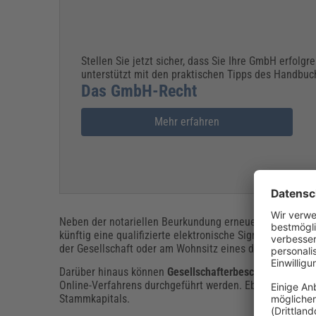
Stellen Sie jetzt sicher, dass Sie Ihre GmbH erfolgr
unterstützt mit den praktischen Tipps des Handbuc
Das GmbH-Recht
Mehr erfahren
Neben der notariellen Beurkundung erneuert das DiRUG a
künftig eine qualifizierte elektronische Signatur aller 
der Gesellschaft oder am Wohnsitz eines der Gesellschaf
Darüber hinaus können
Gesellschafterbeschlüsse zur Än
Online-Verfahrens durchgeführt werden. Ebenso lassen 
Stammkapitals.