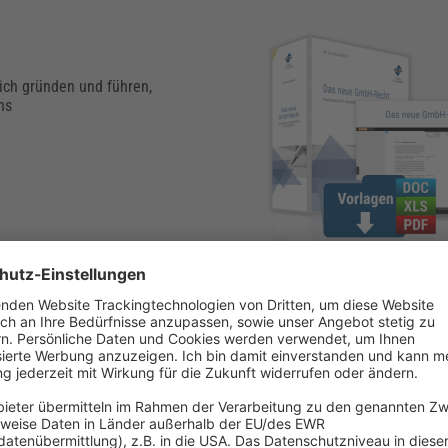
eich gründen und führen,
hs
uch das Verfahren zur Unterschrift. Anstatt einer handschriftlichen
Gesellschafter aus. Hierfür müssen sie einen Notar beauftragen, desse
ter liegt.
derung des Gesellschaftsvertrags
(sog. „satzungsändernde Beschlüsse
sich
Kapitalmaßnahmen
online abwickeln, etwa die Erhöhung oder H