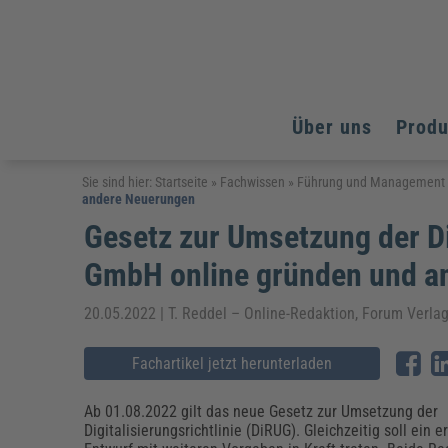
Über uns
Prod
Arbeitsschutz
Arbeitsschutz
Arbeitsschutz
Sie sind hier:
Startseite
»
Fachwissen
»
Führung und Management
andere Neuerungen
Fachpublikationen & Arbeitshilfen
Bildung und Erziehung
Bildung und Erziehung
Gesetz zur Umsetzung der Di
Weiterbildungen (AKADEMIE HERKERT)
Arbeitssicherheit & Gesundheitsschutz
Assistenz & Office-Management
Baurecht & Architektenrecht
Energie und Umwelt
Energie und Umwelt
GmbH online gründen und a
Arbeitsschutz & Brandschutz
Bau, Immobilien & Gebäudemanagement
Bildung und Erziehung
Brandschutz
Energieoptimiertes & klimaneutrales Bauen
Kommunales
Kommunales
Fachpublikationen & Arbeitshilfen
20.05.2022 | T. Reddel – Online-Redaktion, Forum Verl
Nachhaltiges Planen
Reisekosten und Finanzen
Reisekosten und Finanzen
Kinderschutz, Jugendhilfe & Inklusion
Datenschutz & IT-Recht
Elektrosicherheit
Fachartikel jetzt herunterladen
Datenschutz & IT-Sicherheit
Elektrosicherheit & Elektrotechnik
Energie und Umwelt
Ab 01.08.2022 gilt das neue Gesetz zur Umsetzung der
Fachpublikationen & Arbeitshilfen
Digitalisierungsrichtlinie (DiRUG). Gleichzeitig soll ein 
Weiterbildungen (AKADEMIE HERKERT)