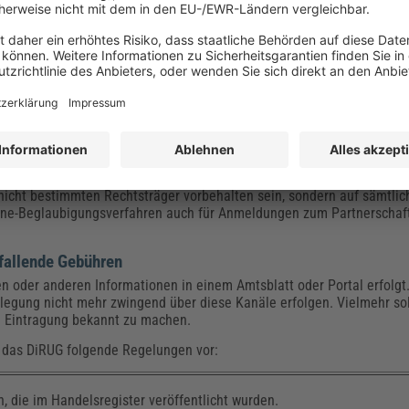
g von Urkunden
nden, die für die Registeranmeldung erforderlich sind, vollständig o
können damit online an die zuständigen Stellen weitergegeben werd
d persönlich beim Notar erscheinen.
B. für folgende Rechtsformen:
nicht bestimmten Rechtsträger vorbehalten sein, sondern auf sämtlic
nline-Beglaubigungsverfahren auch für Anmeldungen zum Partnerschaf
fallende Gebühren
en oder anderen Informationen in einem Amtsblatt oder Portal erfolgt
nlegung nicht mehr zwingend über diese Kanäle erfolgen. Vielmehr so
 Eintragung bekannt zu machen.
t das DiRUG folgende Regelungen vor:
, die im Handelsregister veröffentlicht wurden.