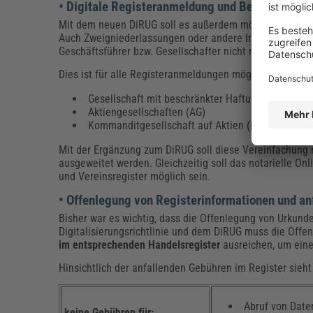
• Digitale Registeranmeldung und Beglaubigun
Mit dem neuen DiRUG soll es außerdem möglich sein, Urku
Auch Zweigniederlassungen oder andere Informationen 
Geschäftsführer bzw. Gesellschafter nicht mehr zwingen
Dies ist für alle Registeranmeldungen möglich, also z. 
Gesellschaft mit beschränkter Haftung (GmbH)
Aktiengesellschaften (AG)
Kommanditgesellschaft auf Aktien (KGaA)
Mit der Ergänzung zum DiRUG soll diese Vereinfachung 
ausgeweitet werden. Gleichzeitig soll das notarielle O
und Vereinsregister möglich sein.
• Offenlegung von Registerinformationen und an
Bisher war es wichtig, dass die Offenlegung von Urkund
Digitalisierungsrichtlinie und dem DiRUG muss die Offe
im entsprechenden Handelsregister
ausreichen, um eine
Hinsichtlich der anfallenden Gebühren im Register sieh
Abruf von Daten
keine Gebühren für: